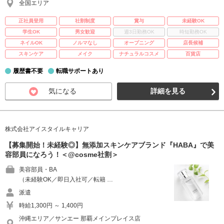
全国エリア
正社員登用
社割制度
賞与
未経験OK
学生OK
男女歓迎
週3日勤務OK
時短勤務OK
ネイルOK
ノルマなし
オープニング
店長候補
スキンケア
メイク
ナチュラルコスメ
百貨店
履歴書不要
転職サポートあり
気になる
詳細を見る
株式会社アイスタイルキャリア
【募集開始！未経験◎】無添加スキンケアブランド『HABA』で美
容部員になろう！＜@cosme社割＞
美容部員・BA
（未経験OK／即日入社可／転籍 …
派遣
時給1,300円 ～ 1,400円
沖縄エリア／サンエー 那覇メインプレイス店