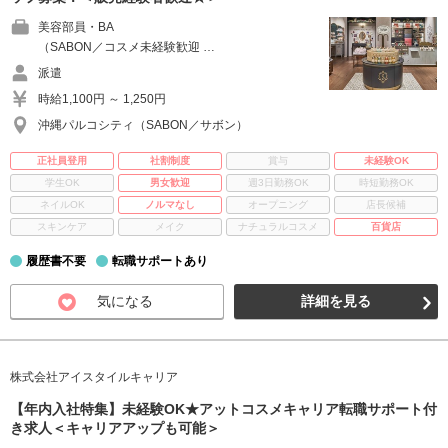
美容部員・BA
（SABON／コスメ未経験歓迎 …
派遣
時給1,100円 ～ 1,250円
沖縄パルコシティ（SABON／サボン）
正社員登用
社割制度
賞与
未経験OK
学生OK
男女歓迎
週3日勤務OK
時短勤務OK
ネイルOK
ノルマなし
オープニング
店長候補
スキンケア
メイク
ナチュラルコスメ
百貨店
履歴書不要
転職サポートあり
気になる
詳細を見る
株式会社アイスタイルキャリア
【年内入社特集】未経験OK★アットコスメキャリア転職サポート付
き求人＜キャリアアップも可能＞