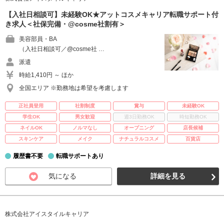
【入社日相談可】未経験OK★アットコスメキャリア転職サポート付
き求人＜社保完備・@cosme社割有＞
美容部員・BA
（入社日相談可／@cosme社 …
派遣
時給1,410円 ～ ほか
全国エリア ※勤務地は希望を考慮します
正社員登用
社割制度
賞与
未経験OK
学生OK
男女歓迎
週3日勤務OK
時短勤務OK
ネイルOK
ノルマなし
オープニング
店長候補
スキンケア
メイク
ナチュラルコスメ
百貨店
履歴書不要
転職サポートあり
気になる
詳細を見る
株式会社アイスタイルキャリア