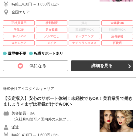
時給1,410円 ～ 1,650円 ほか
全国エリア
正社員登用
社割制度
賞与
未経験OK
学生OK
男女歓迎
週3日勤務OK
時短勤務OK
ネイルOK
ノルマなし
オープニング
店長候補
スキンケア
メイク
ナチュラルコスメ
百貨店
履歴書不要
転職サポートあり
気になる
詳細を見る
株式会社アイスタイルキャリア
【安定収入】安心のサポート体制！未経験でもOK！美容業界で働き
ましょう＜まずは登録だけでもOK＞
美容部員・BA
（入社月相談可／国内外の人気ブ …
派遣
時給1,410円 ～ 1,600円 ほか