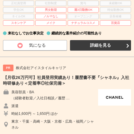
正社員登用
社割制度
賞与
未経験OK
学生OK
男女歓迎
週3日勤務OK
時短勤務OK
ネイルOK
ノルマなし
オープニング
店長候補
スキンケア
メイク
ナチュラルコスメ
百貨店
来社なしでお仕事決定
継続的な案件紹介の可能性あり
気になる
詳細を見る
株式会社アイスタイルキャリア
PR
【月収26万円可】社員登用実績あり！履歴書不要『シャネル』入社
時研修あり＜定着率◎社保完備＞
美容部員・BA
（経験者歓迎／入社日相談／履歴 …
派遣
時給1,600円 ～ 1,650円 ほか
東京・千葉・高崎・大阪・京都・広島・福岡／シャ
ネル