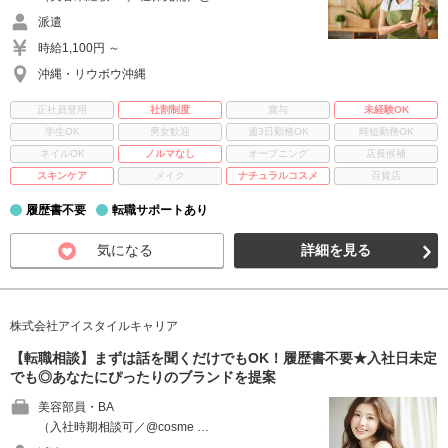
派遣
時給1,100円 ～
沖縄・リウボウ沖縄
正社員登用
社割制度
賞与
未経験OK
学生OK
男女歓迎
週3日勤務OK
時短勤務OK
ネイルOK
ノルマなし
オープニング
店長候補
スキンケア
メイク
ナチュラルコスメ
百貨店
履歴書不要
転職サポートあり
気になる
詳細を見る
株式会社アイスタイルキャリア
【転職相談】まずは話を聞くだけでもOK！履歴書不要★入社日未定
でも◎あなたにぴったりのブランドを提案
美容部員・BA
（入社時期相談可／@cosme …