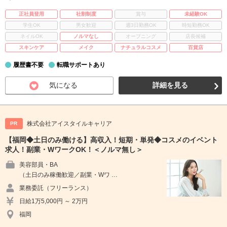
正社員登用
社割制度
賞与
未経験OK
学生OK
男女歓迎
週3日勤務OK
時短勤務OK
ネイルOK
ノルマなし
オープニング
店長候補
スキンケア
メイク
ナチュラルコスメ
百貨店
履歴書不要
転職サポートあり
気になる
詳細を見る
株式会社アイスタイルキャリア
PR
【福岡◆土日のみ働ける】高収入！短期・単発◆コスメのイベント
求人！副業・WワークOK！＜ノルマ無し＞
美容部員・BA
（土日のみ稼働歓迎／副業・Wワ …
業務委託（フリーランス）
日給1万5,000円 ～ 2万円
福岡