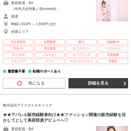
美容部員・BA
（年内入社特集／@cosme社 …
派遣
時給1,410円 ～ 1,650円 ほか
全国エリア
正社員登用
社割制度
賞与
未経験OK
学生OK
男女歓迎
週3日勤務OK
時短勤務OK
ネイルOK
ノルマなし
オープニング
店長候補
スキンケア
メイク
ナチュラルコスメ
百貨店
履歴書不要
転職サポートあり
気になる
詳細を見る
株式会社アイスタイルキャリア
★★アパレル販売経験者向け★★ファッション関連の販売経験を活
かしてとして美容部員デビューへ♡
美容部員・BA