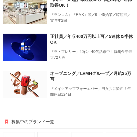
取得OK！
『ランコム』『RMK』等／9：45始業／時短可／
賞与年2回
正社員／年収400万円以上可／5連休＆半休
OK
『ラ・プレリー』20代～40代活躍中！報奨金年最
大72万円
オープニング／LVMHグループ／月給35万
可
『メイクアップフォーエバー』男女共に歓迎！年
間休日124日
募集中のブランド一覧