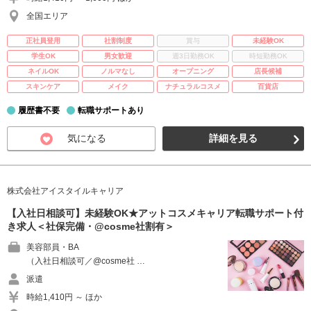
全国エリア
正社員登用
社割制度
賞与
未経験OK
学生OK
男女歓迎
週3日勤務OK
時短勤務OK
ネイルOK
ノルマなし
オープニング
店長候補
スキンケア
メイク
ナチュラルコスメ
百貨店
履歴書不要
転職サポートあり
気になる
詳細を見る
株式会社アイスタイルキャリア
【入社日相談可】未経験OK★アットコスメキャリア転職サポート付
き求人＜社保完備・@cosme社割有＞
美容部員・BA
（入社日相談可／@cosme社 …
派遣
時給1,410円 ～ ほか