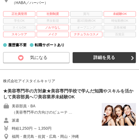
（HABA／ハーバー）
正社員登用
社割制度
賞与
未経験OK
学生OK
男女歓迎
週3日勤務OK
時短勤務OK
ネイルOK
ノルマなし
オープニング
店長候補
スキンケア
メイク
ナチュラルコスメ
百貨店
履歴書不要
転職サポートあり
気になる
詳細を見る
株式会社アイスタイルキャリア
★美容専門卒の方対象★美容専門学校で学んだ知識やスキルを活か
して美容部員へ♡美容業界未経験OK
美容部員・BA
（美容専門卒の方向けのビューテ …
派遣
時給1,250円 ～ 1,350円
福岡・鹿児島・佐賀・広島・岡山・沖縄