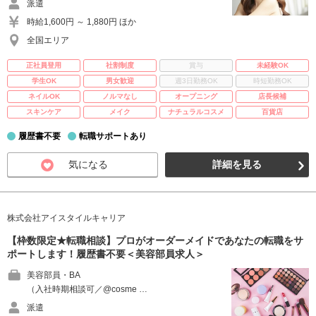
派遣
時給1,600円 ～ 1,880円 ほか
全国エリア
正社員登用
社割制度
賞与
未経験OK
学生OK
男女歓迎
週3日勤務OK
時短勤務OK
ネイルOK
ノルマなし
オープニング
店長候補
スキンケア
メイク
ナチュラルコスメ
百貨店
履歴書不要
転職サポートあり
気になる
詳細を見る
株式会社アイスタイルキャリア
【枠数限定★転職相談】プロがオーダーメイドであなたの転職をサ
ポートします！履歴書不要＜美容部員求人＞
美容部員・BA
（入社時期相談可／@cosme …
派遣