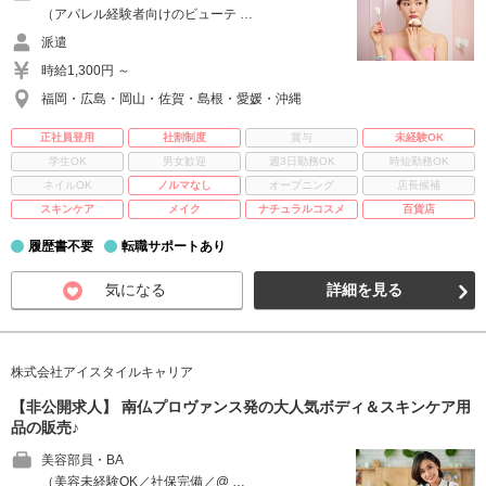
（アパレル経験者向けのビューテ …
派遣
時給1,300円 ～
福岡・広島・岡山・佐賀・島根・愛媛・沖縄
正社員登用
社割制度
賞与
未経験OK
学生OK
男女歓迎
週3日勤務OK
時短勤務OK
ネイルOK
ノルマなし
オープニング
店長候補
スキンケア
メイク
ナチュラルコスメ
百貨店
履歴書不要
転職サポートあり
気になる
詳細を見る
株式会社アイスタイルキャリア
【非公開求人】 南仏プロヴァンス発の大人気ボディ＆スキンケア用
品の販売♪
美容部員・BA
（美容未経験OK／社保完備／@ …