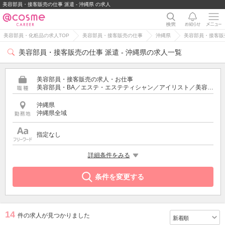
美容部員・接客販売の仕事 派遣 - 沖縄県 の求人
美容部員・化粧品の求人TOP
美容部員・接客販売の仕事
沖縄県
美容部員・接客販売
美容部員・接客販売の仕事 派遣 - 沖縄県の求人一覧
美容部員・接客販売の求人・お仕事
美容部員・BA／エステ・エステティシャン／アイリスト／美容師／受付・フロント
沖縄県
沖縄県全域
指定なし
雇用形態
詳細条件をみる
派遣
条件を変更する
14
件の求人が見つかりました