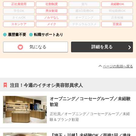
正社員登用
社割制度
賞与
未経験OK
学生OK
男女歓迎
週3日勤務OK
時短勤務OK
ネイルOK
ノルマなし
オープニング
店長候補
スキンケア
メイク
ナチュラルコスメ
百貨店
履歴書不要
転職サポートあり
気になる
詳細を見る
ページの先頭へ戻る
注目！今週のイチオシ美容部員求人
オープニング／コーセーグループ／未経験
歓迎
正社員／オープニング／コーセーグループ／未経
験＆ブランク歓迎
【埼玉・川越】未経験OK／面接1回／連休