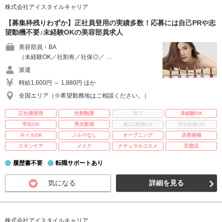
株式会社アイスタイルキャリア
【募集枠残りわずか】正社員登用の実績多数！応募には自己PRや志
望動機不要♪未経験OKの美容部員求人
美容部員・BA
（未経験OK／社割有／社保◎／ …
派遣
時給1,600円 ～ 1,880円 ほか
全国エリア（※希望勤務地はご相談ください。）
正社員登用
社割制度
賞与
未経験OK
学生OK
男女歓迎
週3日勤務OK
時短勤務OK
ネイルOK
ノルマなし
オープニング
店長候補
スキンケア
メイク
ナチュラルコスメ
百貨店
履歴書不要
転職サポートあり
気になる
詳細を見る
株式会社アイスタイルキャリア