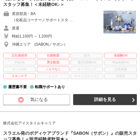
スタッフ募集！＜未経験OK♪＞
美容部員・BA
（化粧品コーナー／サポートスタ …
派遣
時給1,100円 ～ 1,200円
沖縄エリア (SABON／サボン）
正社員登用
社割制度
賞与
未経験OK
学生OK
男女歓迎
週3日勤務OK
時短勤務OK
ネイルOK
ノルマなし
オープニング
店長候補
スキンケア
メイク
ナチュラルコスメ
百貨店
履歴書不要
転職サポートあり
気になる
詳細を見る
株式会社アイスタイルキャリア
スラエル発のボディケアブランド『SABON（サボン）』の販売スタ
ッフ募集！＜販売経験者歓迎★＞