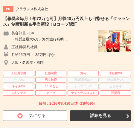
クラランス株式会社
PR
【報奨金毎月！年72万も可】月収40万円以上も目指せる『クララン
ス』制度刷新＆手当新設！Bコープ認証
美容部員・BA
（報奨金最大6万／海外旅行補助 …
正社員/契約社員
月給25万円 ～ 35万円 ほか
大阪・名古屋・福岡
正社員登用
社割制度
賞与
未経験OK
学生OK
男女歓迎
週3日勤務OK
時短勤務OK
ネイルOK
ノルマなし
オープニング
店長候補
スキンケア
メイク
ナチュラルコスメ
百貨店
締切：2026年8月20日(木) 23時59分
気になる
詳細を見る