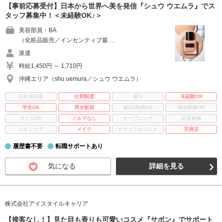
【事前応募受付】日本から世界へ美を発信『シュウ ウエムラ』でス
タッフ募集中！＜未経験OK♪＞
美容部員・BA
（化粧品販売／インセンティブ最 …
派遣
時給1,450円 ～ 1,710円
沖縄エリア（shu uemura／シュウ ウエムラ）
正社員登用
社割制度
賞与
未経験OK
学生OK
男女歓迎
週3日勤務OK
時短勤務OK
ネイルOK
ノルマなし
オープニング
店長候補
スキンケア
メイク
ナチュラルコスメ
百貨店
履歴書不要
転職サポートあり
気になる
詳細を見る
株式会社アイスタイルキャリア
【接客なし！】見た目も香りも可愛いコスメ『サボン』でサポート