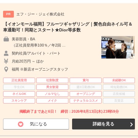
エフ・ジー・ジェイ株式会社
PR
【イオンモール福岡】フルーツギャザリング｜髪色自由ネイル可＆
車通勤可！同期とスタート★Dior等多数
美容部員・BA
（正社員登用率100％／年2回 …
契約社員/アルバイト・パート
月給20万円 ～ ほか
福岡 ※新店オープニングスタッフ
正社員登用
社割制度
賞与
未経験OK
学生OK
男女歓迎
週3日勤務OK
時短勤務OK
ネイルOK
ノルマなし
オープニング
店長候補
スキンケア
メイク
ナチュラルコスメ
百貨店
掲載終了まであと6日！ 締切：2026年8月13日(木) 23時59分
気になる
詳細を見る