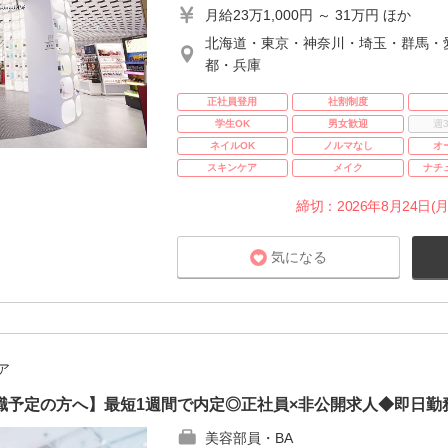
月給23万1,000円 ～ 31万円 ほか
北海道・東京・神奈川・埼玉・群馬・
都・兵庫
正社員登用
社割制度
学生OK
男女歓迎
週
ネイルOK
ノルマなし
オ
スキンケア
メイク
ナチ
締切：2026年8月24日(月
気になる
ア
職予定の方へ】最短1週間で内定◎正社員×非公開求人◆即日勤
美容部員・BA