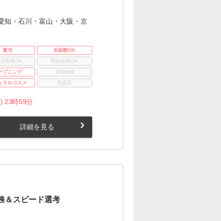
愛知・石川・富山・大阪・京
賞与
未経験OK
3日勤務OK
時短勤務OK
ープニング
店長候補
ュラルコスメ
百貨店
) 23時59分
詳細を見る
務＆スピード選考