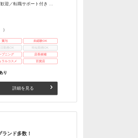
歓迎／転職サポート付き …
。）
賞与
未経験OK
3日勤務OK
時短勤務OK
ープニング
店長候補
ュラルコスメ
百貨店
あり
詳細を見る
ブランド多数！