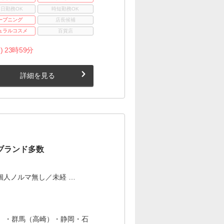
3日勤務OK
時短勤務OK
ープニング
店長候補
ュラルコスメ
百貨店
) 23時59分
詳細を見る
気ブランド多数
個人ノルマ無し／未経 …
）・群馬（高崎）・静岡・石