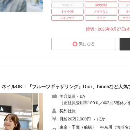
学生OK
男女歓迎
週
ネイルOK
ノルマなし
オ
スキンケア
メイク
ナチ
締切：2026年8月27日(木
気になる
ネイルOK！『フルーツギャザリング』Dior、hinceなど人
美容部員・BA
（正社員登用率100％／年2回5連休／
契約社員
月給20万2,000円 ～ ほか
東京・千葉（船橋）・神奈川（海老名