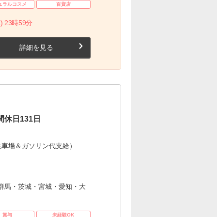
ュラルコスメ
百貨店
) 23時59分
詳細を見る
休日131日
駐車場＆ガソリン代支給）
群馬・茨城・宮城・愛知・大
賞与
未経験OK