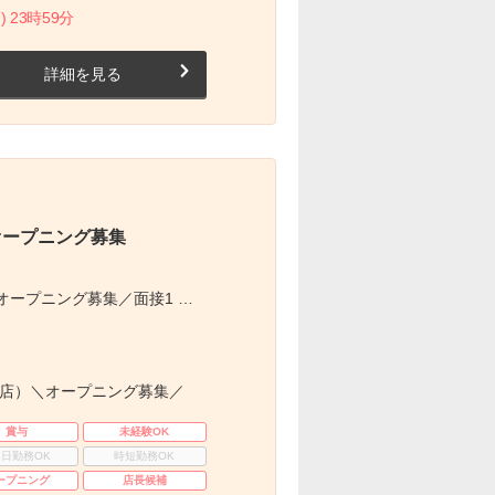
) 23時59分
詳細を見る
オープニング募集
ープニング募集／面接1 …
新店）＼オープニング募集／
賞与
未経験OK
3日勤務OK
時短勤務OK
ープニング
店長候補