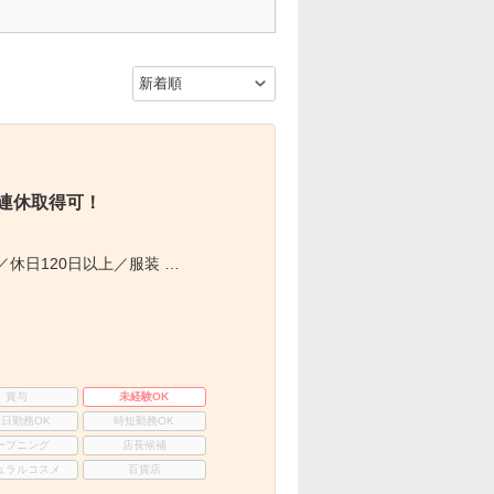
5連休取得可！
休日120日以上／服装 …
賞与
未経験OK
3日勤務OK
時短勤務OK
ープニング
店長候補
ュラルコスメ
百貨店