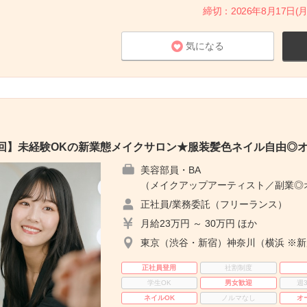
締切：2026年8月17日(月
気になる
1回】未経験OKの新業態メイクサロン★服装髪色ネイル自由◎
美容部員・BA
（メイクアップアーティスト／副業◎オ
正社員/業務委託（フリーランス）
月給23万円 ～ 30万円 ほか
東京（渋谷・新宿）神奈川（横浜 ※
正社員登用
社割制度
学生OK
男女歓迎
週
ネイルOK
ノルマなし
オ