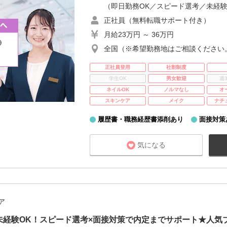
（即日勤務OK／スピード選考／未経験
正社員（無料転職サポート付き）
月給23万円 ～ 36万円
全国（※希望勤務地はご相談ください
正社員登用
社割制度
学生OK
男女歓迎
週
ネイルOK
ノルマなし
オ
スキンケア
メイク
ナチ
履歴書・職務経歴書添削あり
面接対策
気になる
ア
未経験OK！スピード選考×面接対策で内定までサポート★人気