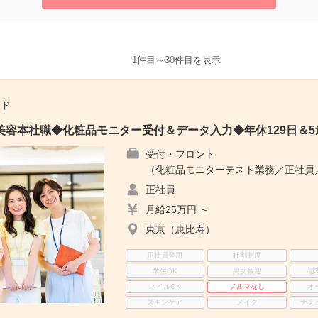
1件目～30件目を表示
ード
美容本社職◆化粧品モニター受付＆データ入力◆年休129日＆
受付・フロント
（化粧品モニターテスト業務／正社員／
正社員
月給25万円 ～
東京（恵比寿）
正社員登用
社割制度
学生OK
男女歓迎
週
ネイルOK
ノルマなし
オ
スキンケア
メイク
ナチ