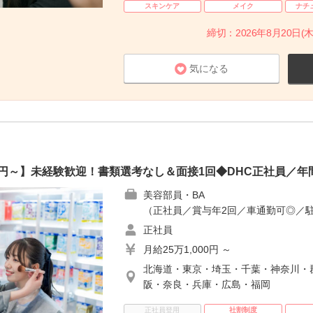
スキンケア
メイク
ナチ
締切：2026年8月20日(木
気になる
00円～】未経験歓迎！書類選考なし＆面接1回◆DHC正社員／年間
美容部員・BA
（正社員／賞与年2回／車通勤可◎／
正社員
月給25万1,000円 ～
北海道・東京・埼玉・千葉・神奈川・
阪・奈良・兵庫・広島・福岡
正社員登用
社割制度