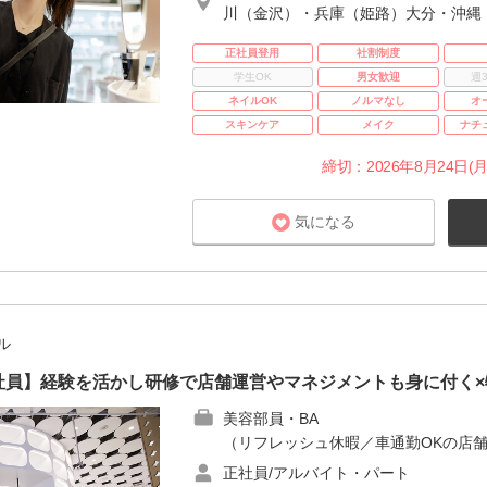
川（金沢）・兵庫（姫路）大分・沖縄
正社員登用
社割制度
学生OK
男女歓迎
週
ネイルOK
ノルマなし
オ
スキンケア
メイク
ナチ
締切：2026年8月24日(月
気になる
ル
E｜正社員】経験を活かし研修で店舗運営やマネジメントも身に付く
美容部員・BA
（リフレッシュ休暇／車通勤OKの店舗
正社員/アルバイト・パート