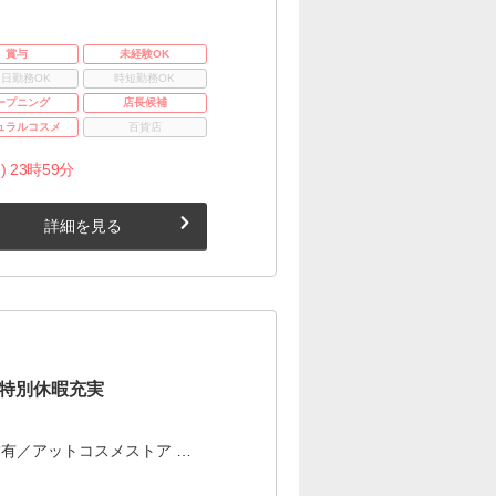
賞与
未経験OK
3日勤務OK
時短勤務OK
ープニング
店長候補
ュラルコスメ
百貨店
) 23時59分
詳細を見る
×特別休暇充実
有／アットコスメストア …