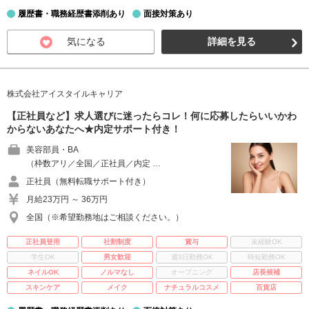
履歴書・職務経歴書添削あり
面接対策あり
気になる
詳細を見る
株式会社アイスタイルキャリア
【正社員など】求人選びに迷ったらコレ！何に応募したらいいかわ
からないあなたへ★内定サポート付き！
美容部員・BA
（枠数アリ／全国／正社員／内定 …
正社員（無料転職サポート付き）
月給23万円 ～ 36万円
全国（※希望勤務地はご相談ください。）
正社員登用
社割制度
賞与
未経験OK
学生OK
男女歓迎
週3日勤務OK
時短勤務OK
ネイルOK
ノルマなし
オープニング
店長候補
スキンケア
メイク
ナチュラルコスメ
百貨店