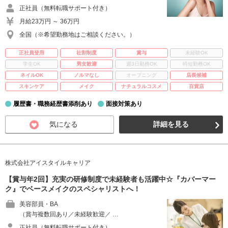
正社員（無料転職サポート付き）
月給23万円 ～ 36万円
全国（※希望勤務地はご相談ください。）
正社員登用
社割制度
賞与
未経験OK
学生OK
男女歓迎
週3日勤務OK
時短勤務OK
ネイルOK
ノルマなし
オープニング
店長候補
スキンケア
メイク
ナチュラルコスメ
百貨店
履歴書・職務経歴書添削あり
面接対策あり
気になる
詳細を見る
株式会社アイスタイルキャリア
【賞与年2回】充実の研修制度で未経験者も活躍中☆『カバーマー
ク』でベースメイクのスペシャリストへ！
美容部員・BA
（賞与複数回あり／未経験歓迎／ …
正社員（無料転職サポート付き）