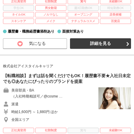
正社員登用
社割制度
賞与
未経験OK
学生OK
男女歓迎
週3日勤務OK
時短勤務OK
ネイルOK
ノルマなし
オープニング
店長候補
スキンケア
メイク
ナチュラルコスメ
百貨店
履歴書・職務経歴書添削あり
面接対策あり
気になる
詳細を見る
株式会社アイスタイルキャリア
【転職相談】まずは話を聞くだけでもOK！履歴書不要★入社日未定
でも◎あなたにぴったりのブランドを提案
美容部員・BA
（入社時期相談可／@cosme …
派遣
時給1,600円 ～ 1,880円 ほか
全国エリア
正社員登用
社割制度
賞与
未経験OK