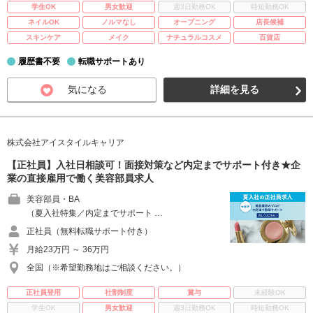
学生OK
男女歓迎
週3日勤務OK
時短勤務OK
ネイルOK
ノルマなし
オープニング
店長候補
スキンケア
メイク
ナチュラルコスメ
百貨店
履歴書不要
転職サポートあり
気になる
詳細を見る
株式会社アイスタイルキャリア
【正社員】入社日相談可！面接対策など内定までサポート付き★企
業の直接雇用で働く美容部員求人
美容部員・BA
（夏入社特集／内定までサポート …
正社員（無料転職サポート付き）
月給23万円 ～ 36万円
全国（※希望勤務地はご相談ください。）
正社員登用
社割制度
賞与
未経験OK
学生OK
男女歓迎
週3日勤務OK
時短勤務OK