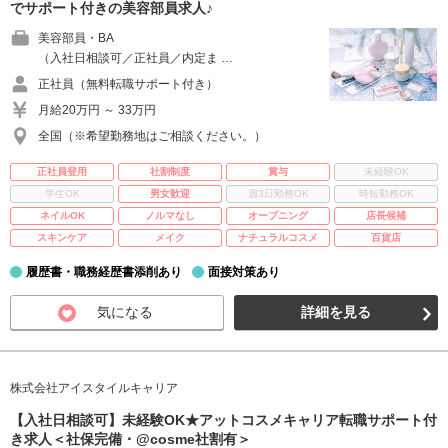
でサポート付きの美容部員求人♪
美容部員・BA
（入社日相談可／正社員／内定ま …
正社員（無料転職サポート付き）
月給20万円 ～ 33万円
全国（※希望勤務地はご相談ください。）
正社員登用
社割制度
賞与
未経験OK
学生OK
男女歓迎
週3日勤務OK
時短勤務OK
ネイルOK
ノルマなし
オープニング
店長候補
スキンケア
メイク
ナチュラルコスメ
百貨店
履歴書・職務経歴書添削あり
面接対策あり
気になる
詳細を見る
株式会社アイスタイルキャリア
【入社日相談可】未経験OK★アットコスメキャリア転職サポート付
き求人＜社保完備・@cosme社割有＞