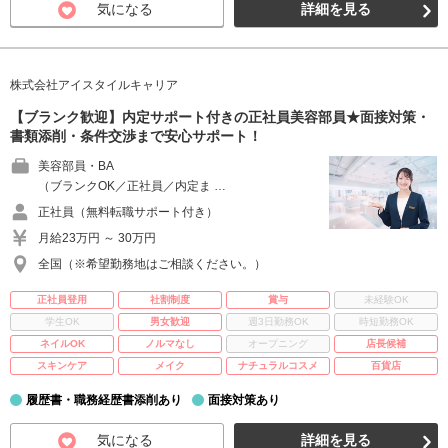
気になる
詳細を見る
株式会社アイスタイルキャリア
【ブランク歓迎】内定サポート付きの正社員美容部員★面接対策・
書類添削・条件交渉まで安心サポート！
美容部員・BA
（ブランクOK／正社員／内定ま …
正社員（無料転職サポート付き）
月給23万円 ～ 30万円
全国（※希望勤務地はご相談ください。）
正社員登用
社割制度
賞与
未経験OK
学生OK
男女歓迎
週3日勤務OK
時短勤務OK
ネイルOK
ノルマなし
オープニング
店長候補
スキンケア
メイク
ナチュラルコスメ
百貨店
履歴書・職務経歴書添削あり
面接対策あり
気になる
詳細を見る