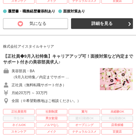
スキンケア
メイク
ナチュラルコスメ
百貨店
履歴書・職務経歴書添削あり
面接対策あり
気になる
詳細を見る
株式会社アイスタイルキャリア
【正社員◆9月入社特集】キャリアアップ可！面接対策など内定まで
サポート付きの美容部員求人♪
美容部員・BA
（9月入社特集／内定までサポー …
正社員（無料転職サポート付き）
月給20万円 ～ 33万円
全国（※希望勤務地はご相談ください。）
正社員登用
社割制度
賞与
未経験OK
学生OK
男女歓迎
週3日勤務OK
時短勤務OK
ネイルOK
ノルマなし
オープニング
店長候補
スキンケア
メイク
ナチュラルコスメ
百貨店