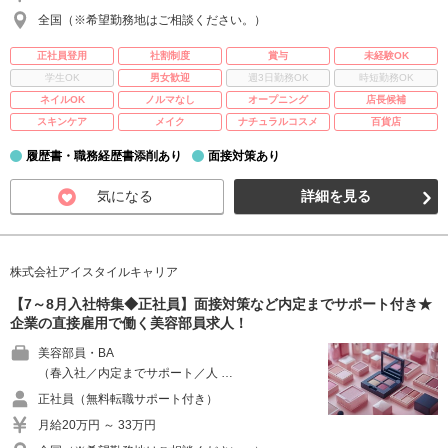
全国（※希望勤務地はご相談ください。）
正社員登用
社割制度
賞与
未経験OK
学生OK
男女歓迎
週3日勤務OK
時短勤務OK
ネイルOK
ノルマなし
オープニング
店長候補
スキンケア
メイク
ナチュラルコスメ
百貨店
履歴書・職務経歴書添削あり
面接対策あり
気になる
詳細を見る
株式会社アイスタイルキャリア
【7～8月入社特集◆正社員】面接対策など内定までサポート付き★
企業の直接雇用で働く美容部員求人！
美容部員・BA
（春入社／内定までサポート／人 …
正社員（無料転職サポート付き）
月給20万円 ～ 33万円