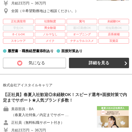
月給23万円 ～ 36万円
全国（※希望勤務地はご相談ください。）
正社員登用
社割制度
賞与
未経験OK
学生OK
男女歓迎
週3日勤務OK
時短勤務OK
ネイルOK
ノルマなし
オープニング
店長候補
スキンケア
メイク
ナチュラルコスメ
百貨店
履歴書・職務経歴書添削あり
面接対策あり
気になる
詳細を見る
株式会社アイスタイルキャリア
【正社員】春夏入社歓迎◎未経験OK！スピード選考×面接対策で内
定までサポート★人気ブランド多数！
美容部員・BA
（春夏入社特集／内定までサポー …
正社員（無料転職サポート付き）
月給23万円 ～ 36万円