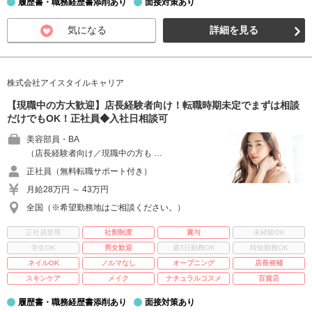
履歴書・職務経歴書添削あり
面接対策あり
気になる
詳細を見る
株式会社アイスタイルキャリア
【現職中の方大歓迎】店長経験者向け！転職時期未定でまずは相談
だけでもOK！正社員◆入社日相談可
美容部員・BA
（店長経験者向け／現職中の方も …
正社員（無料転職サポート付き）
月給28万円 ～ 43万円
全国（※希望勤務地はご相談ください。）
正社員登用
社割制度
賞与
未経験OK
学生OK
男女歓迎
週3日勤務OK
時短勤務OK
ネイルOK
ノルマなし
オープニング
店長候補
スキンケア
メイク
ナチュラルコスメ
百貨店
履歴書・職務経歴書添削あり
面接対策あり