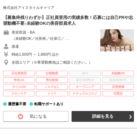
株式会社アイスタイルキャリア
【募集枠残りわずか】正社員登用の実績多数！応募には自己PRや志
望動機不要♪未経験OKの美容部員求人
美容部員・BA
（未経験OK／社割有／社保◎／ …
派遣
時給1,600円 ～ 1,880円 ほか
全国エリア（※希望勤務地はご相談ください。）
正社員登用
社割制度
賞与
未経験OK
学生OK
男女歓迎
週3日勤務OK
時短勤務OK
ネイルOK
ノルマなし
オープニング
店長候補
スキンケア
メイク
ナチュラルコスメ
百貨店
履歴書不要
転職サポートあり
気になる
詳細を見る