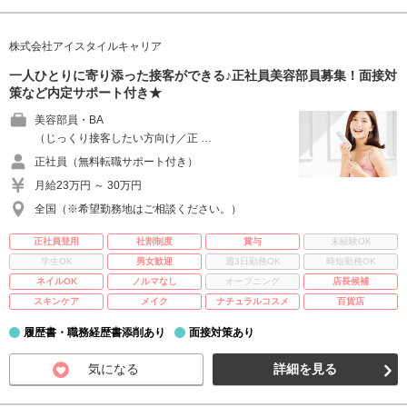
株式会社アイスタイルキャリア
一人ひとりに寄り添った接客ができる♪正社員美容部員募集！面接対
策など内定サポート付き★
美容部員・BA
（じっくり接客したい方向け／正 …
正社員（無料転職サポート付き）
月給23万円 ～ 30万円
全国（※希望勤務地はご相談ください。）
正社員登用
社割制度
賞与
未経験OK
学生OK
男女歓迎
週3日勤務OK
時短勤務OK
ネイルOK
ノルマなし
オープニング
店長候補
スキンケア
メイク
ナチュラルコスメ
百貨店
履歴書・職務経歴書添削あり
面接対策あり
気になる
詳細を見る