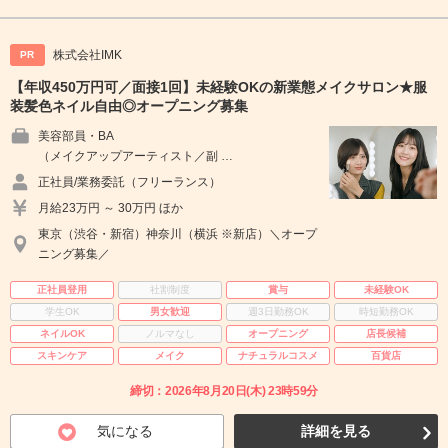
株式会社IMK
PR
【年収450万円可／面接1回】未経験OKの新業態メイクサロン★服
装髪色ネイル自由◎オープニング募集
美容部員・BA
（メイクアップアーティスト／副 …
正社員/業務委託（フリーランス）
月給23万円 ～ 30万円 ほか
東京（渋谷・新宿）神奈川（横浜 ※新店）＼オープ
ニング募集／
正社員登用
社割制度
賞与
未経験OK
学生OK
男女歓迎
週3日勤務OK
時短勤務OK
ネイルOK
ノルマなし
オープニング
店長候補
スキンケア
メイク
ナチュラルコスメ
百貨店
締切：2026年8月20日(木) 23時59分
気になる
詳細を見る