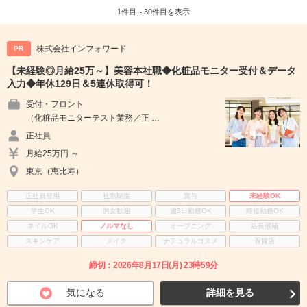
1件目～30件目を表示
株式会社インフォワード
PR
【未経験◎月給25万～】美容本社職◆化粧品モニター受付＆データ
入力◆年休129日＆5連休取得可！
受付・フロント
（化粧品モニターテスト業務／正 …
正社員
月給25万円 ～
東京（恵比寿）
正社員登用
社割制度
賞与
未経験OK
学生OK
男女歓迎
週3日勤務OK
時短勤務OK
ネイルOK
ノルマなし
オープニング
店長候補
スキンケア
メイク
ナチュラルコスメ
百貨店
締切：2026年8月17日(月) 23時59分
気になる
詳細を見る