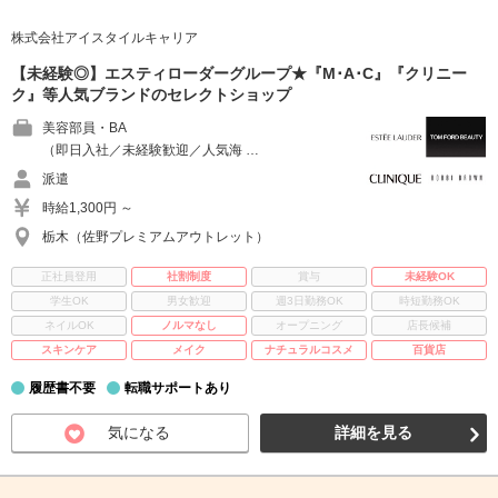
株式会社アイスタイルキャリア
【未経験◎】エスティローダーグループ★『M･A･C』『クリニー
ク』等人気ブランドのセレクトショップ
美容部員・BA
（即日入社／未経験歓迎／人気海 …
派遣
時給1,300円 ～
栃木（佐野プレミアムアウトレット）
正社員登用
社割制度
賞与
未経験OK
学生OK
男女歓迎
週3日勤務OK
時短勤務OK
ネイルOK
ノルマなし
オープニング
店長候補
スキンケア
メイク
ナチュラルコスメ
百貨店
履歴書不要
転職サポートあり
気になる
詳細を見る