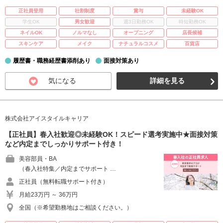
正社員登用
社割制度
賞与
未経験OK
学生OK
男女歓迎
週3日勤務OK
時短勤務OK
ネイルOK
ノルマなし
オープニング
店長候補
スキンケア
メイク
ナチュラルコスメ
百貨店
履歴書・職務経歴書添削あり
面接対策あり
気になる
詳細を見る
株式会社アイスタイルキャリア
【正社員】春入社歓迎◎未経験OK！スピード選考実施中★面接対策
など内定までしっかりサポート付き！
美容部員・BA
（春入社特集／内定までサポート …
正社員（無料転職サポート付き）
月給23万円 ～ 36万円
全国（※希望勤務地はご相談ください。）