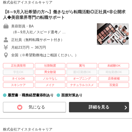
株式会社アイスタイルキャリア
【8～9月入社希望の方へ】働きながら転職活動◎正社員×非公開求
人◆美容業界専門の転職サポート
美容部員・BA
（8～9月入社／スピード選考／ …
正社員（無料転職サポート付き）
月給23万円 ～ 36万円
全国（※希望勤務地はご相談ください。）
正社員登用
社割制度
賞与
未経験OK
学生OK
男女歓迎
週3日勤務OK
時短勤務OK
ネイルOK
ノルマなし
オープニング
店長候補
スキンケア
メイク
ナチュラルコスメ
百貨店
履歴書・職務経歴書添削あり
面接対策あり
気になる
詳細を見る
株式会社アイスタイルキャリア