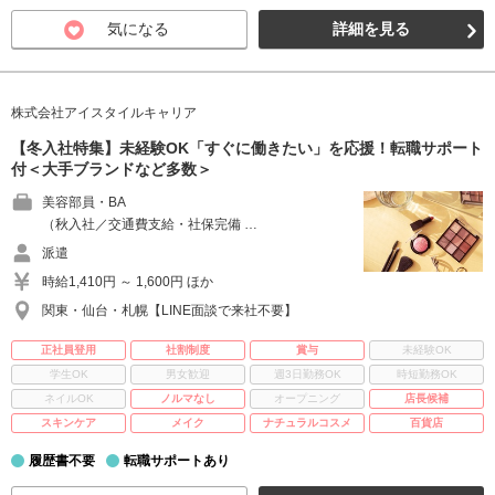
気になる
詳細を見る
株式会社アイスタイルキャリア
【冬入社特集】未経験OK「すぐに働きたい」を応援！転職サポート
付＜大手ブランドなど多数＞
美容部員・BA
（秋入社／交通費支給・社保完備 …
派遣
時給1,410円 ～ 1,600円 ほか
関東・仙台・札幌【LINE面談で来社不要】
正社員登用
社割制度
賞与
未経験OK
学生OK
男女歓迎
週3日勤務OK
時短勤務OK
ネイルOK
ノルマなし
オープニング
店長候補
スキンケア
メイク
ナチュラルコスメ
百貨店
履歴書不要
転職サポートあり