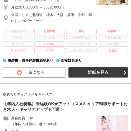
月給20万8,000円 ～ 35万5,000円
全国エリア（北海道・栃木・大阪・兵庫・京都・岡
山）／カバーマーク
正社員登用
社割制度
賞与
未経験OK
学生OK
男女歓迎
週3日勤務OK
時短勤務OK
ネイルOK
ノルマなし
オープニング
店長候補
スキンケア
メイク
ナチュラルコスメ
百貨店
履歴書・職務経歴書添削あり
面接対策あり
気になる
詳細を見る
株式会社アイスタイルキャリア
【年内入社特集】未経験OK★アットコスメキャリア転職サポート付
き求人＜キャリアアップも可能＞
美容部員・BA
（年内入社特集／@cosme社 …