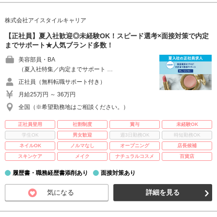
株式会社アイスタイルキャリア
【正社員】夏入社歓迎◎未経験OK！スピード選考×面接対策で内定
までサポート★人気ブランド多数！
美容部員・BA
（夏入社特集／内定までサポート …
正社員（無料転職サポート付き）
月給25万円 ～ 36万円
全国（※希望勤務地はご相談ください。）
正社員登用
社割制度
賞与
未経験OK
学生OK
男女歓迎
週3日勤務OK
時短勤務OK
ネイルOK
ノルマなし
オープニング
店長候補
スキンケア
メイク
ナチュラルコスメ
百貨店
履歴書・職務経歴書添削あり
面接対策あり
気になる
詳細を見る