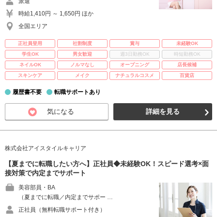
派遣
時給1,410円 ～ 1,650円 ほか
全国エリア
正社員登用
社割制度
賞与
未経験OK
学生OK
男女歓迎
週3日勤務OK
時短勤務OK
ネイルOK
ノルマなし
オープニング
店長候補
スキンケア
メイク
ナチュラルコスメ
百貨店
履歴書不要
転職サポートあり
気になる
詳細を見る
株式会社アイスタイルキャリア
【夏までに転職したい方へ】正社員◆未経験OK！スピード選考×面
接対策で内定までサポート
美容部員・BA
（夏までに転職／内定までサポー …
正社員（無料転職サポート付き）