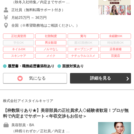
（秋冬入社特集／内定までサポー …
正社員（無料転職サポート付き）
月給25万円 ～ 36万円
全国（※希望勤務地はご相談ください。）
正社員登用
社割制度
賞与
未経験OK
学生OK
男女歓迎
週3日勤務OK
時短勤務OK
ネイルOK
ノルマなし
オープニング
店長候補
スキンケア
メイク
ナチュラルコスメ
百貨店
履歴書・職務経歴書添削あり
面接対策あり
気になる
詳細を見る
株式会社アイスタイルキャリア
【枠数限りあり★】美容部員の正社員求人◇経験者歓迎！プロが無
料で内定までサポート＜年収交渉もお任せ＞
美容部員・BA
（枠残りわずか／正社員／内定ま …