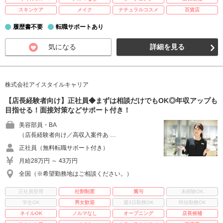
スキンケア
メイク
ナチュラルコスメ
百貨店
履歴書不要
転職サポートあり
気になる
詳細を見る
株式会社アイスタイルキャリア
【店長経験者向け】正社員◆まずは相談だけでもOK◎年収アップも
目指せる！面接対策などサポート付き！
美容部員・BA
（店長経験者向け／高収入案件あ …
正社員（無料転職サポート付き）
月給28万円 ～ 43万円
全国（※希望勤務地はご相談ください。）
正社員登用
社割制度
賞与
未経験OK
学生OK
男女歓迎
週3日勤務OK
時短勤務OK
ネイルOK
ノルマなし
オープニング
店長候補