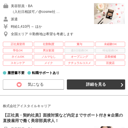
美容部員・BA
（入社日相談可／@cosme社 …
派遣
時給1,410円 ～ ほか
全国エリア ※勤務地は希望を考慮します
正社員登用
社割制度
賞与
未経験OK
学生OK
男女歓迎
週3日勤務OK
時短勤務OK
ネイルOK
ノルマなし
オープニング
店長候補
スキンケア
メイク
ナチュラルコスメ
百貨店
履歴書不要
転職サポートあり
気になる
詳細を見る
株式会社アイスタイルキャリア
【正社員・契約社員】面接対策など内定までサポート付き★企業の
直接雇用で働く美容部員求人！