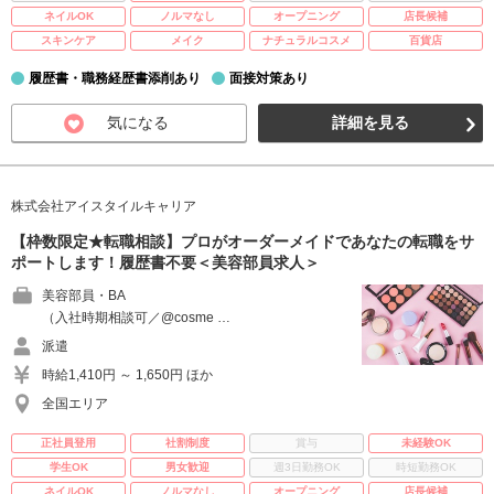
ネイルOK
ノルマなし
オープニング
店長候補
スキンケア
メイク
ナチュラルコスメ
百貨店
履歴書・職務経歴書添削あり
面接対策あり
気になる
詳細を見る
株式会社アイスタイルキャリア
【枠数限定★転職相談】プロがオーダーメイドであなたの転職をサ
ポートします！履歴書不要＜美容部員求人＞
美容部員・BA
（入社時期相談可／@cosme …
派遣
時給1,410円 ～ 1,650円 ほか
全国エリア
正社員登用
社割制度
賞与
未経験OK
学生OK
男女歓迎
週3日勤務OK
時短勤務OK
ネイルOK
ノルマなし
オープニング
店長候補