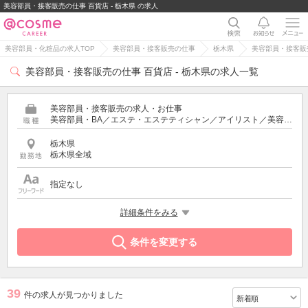
美容部員・接客販売の仕事 百貨店 - 栃木県 の求人
美容部員・化粧品の求人TOP
美容部員・接客販売の仕事
栃木県
美容部員・接客販売
美容部員・接客販売の仕事 百貨店 - 栃木県の求人一覧
美容部員・接客販売の求人・お仕事
美容部員・BA／エステ・エステティシャン／アイリスト／美容師／受付・フロント
栃木県
栃木県全域
指定なし
特徴
詳細条件をみる
百貨店
条件を変更する
39
件の求人が見つかりました