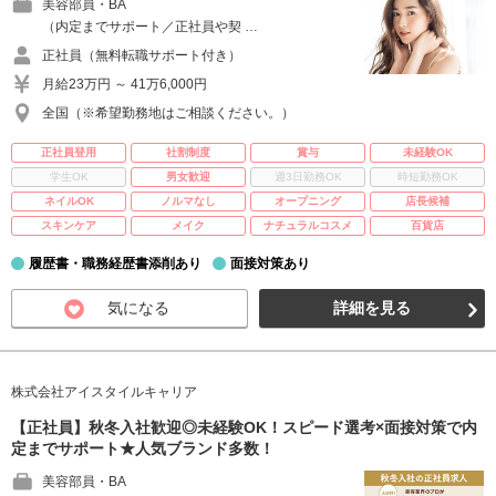
美容部員・BA
（内定までサポート／正社員や契 …
正社員（無料転職サポート付き）
月給23万円 ～ 41万6,000円
全国（※希望勤務地はご相談ください。）
正社員登用
社割制度
賞与
未経験OK
学生OK
男女歓迎
週3日勤務OK
時短勤務OK
ネイルOK
ノルマなし
オープニング
店長候補
スキンケア
メイク
ナチュラルコスメ
百貨店
履歴書・職務経歴書添削あり
面接対策あり
気になる
詳細を見る
株式会社アイスタイルキャリア
【正社員】秋冬入社歓迎◎未経験OK！スピード選考×面接対策で内
定までサポート★人気ブランド多数！
美容部員・BA