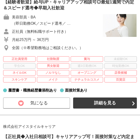
【経験者歓迎】給与UP・キャリアアップ相談可◎最短1週間で内定
＆スピード選考◆早期入社歓迎
美容部員・BA
（即日勤務OK／スピード選考／ …
正社員（無料転職サポート付き）
月給25万円 ～ 36万円
全国（※希望勤務地はご相談ください。）
正社員登用
社割制度
賞与
未経験OK
学生OK
男女歓迎
週3日勤務OK
時短勤務OK
ネイルOK
ノルマなし
オープニング
店長候補
スキンケア
メイク
ナチュラルコスメ
百貨店
履歴書・職務経歴書添削あり
面接対策あり
気になる
詳細を見る
株式会社アイスタイルキャリア
【正社員◆入社日相談可】キャリアアップ可！面接対策など内定ま