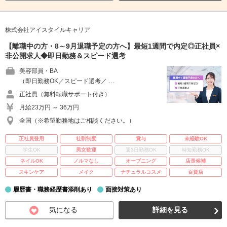
株式会社アイスタイルキャリア
【離職中の方・8～9月退職予定の方へ】最短1週間で内定◎正社員×
非公開求人◆即日勤務＆スピード選考
美容部員・BA
（即日勤務OK／スピード選考／ …
正社員（無料転職サポート付き）
月給23万円 ～ 36万円
全国（※希望勤務地はご相談ください。）
正社員登用
社割制度
賞与
未経験OK
学生OK
男女歓迎
週3日勤務OK
時短勤務OK
ネイルOK
ノルマなし
オープニング
店長候補
スキンケア
メイク
ナチュラルコスメ
百貨店
履歴書・職務経歴書添削あり
面接対策あり
気になる
詳細を見る