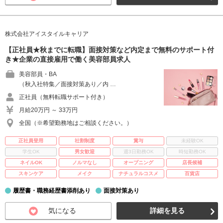
株式会社アイスタイルキャリア
【正社員★秋までに転職】面接対策など内定まで無料のサポート付
き★企業の直接雇用で働く美容部員求人
美容部員・BA
（秋入社特集／面接対策あり／内 …
正社員（無料転職サポート付き）
月給20万円 ～ 33万円
全国（※希望勤務地はご相談ください。）
正社員登用
社割制度
賞与
未経験OK
学生OK
男女歓迎
週3日勤務OK
時短勤務OK
ネイルOK
ノルマなし
オープニング
店長候補
スキンケア
メイク
ナチュラルコスメ
百貨店
履歴書・職務経歴書添削あり
面接対策あり
気になる
詳細を見る