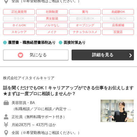
全国（※希望勤務地はご相談ください。）
正社員登用
社割制度
賞与
未経験OK
学生OK
男女歓迎
週3日勤務OK
時短勤務OK
ネイルOK
ノルマなし
オープニング
店長候補
スキンケア
メイク
ナチュラルコスメ
百貨店
履歴書・職務経歴書添削あり
面接対策あり
気になる
詳細を見る
株式会社アイスタイルキャリア
話を聞くだけでもOK！キャリアアップができる仕事をお伝えします
★まずは一度プロに相談しませんか？
美容部員・BA
（転職相談／プロに相談／内定サ …
正社員（無料転職サポート付き）
月給28万円 ～ 43万円 ほか
全国（※希望勤務地はご相談ください。）