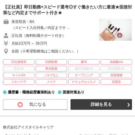
【正社員】即日勤務×スピード選考◎すぐ働きたい方に最適★面接対
策など内定までサポート付き★
美容部員・BA
（スピード入社特集／内定までサ …
正社員（無料転職サポート付き）
月給23万円 ～ 36万円
全国（※希望勤務地はご相談ください。）
正社員登用
社割制度
賞与
未経験OK
学生OK
男女歓迎
週3日勤務OK
時短勤務OK
ネイルOK
ノルマなし
オープニング
店長候補
スキンケア
メイク
ナチュラルコスメ
百貨店
履歴書・職務経歴書添削あり
面接対策あり
気になる
詳細を見る
株式会社アイスタイルキャリア