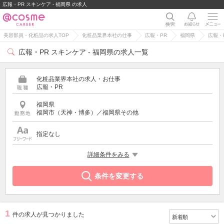
広報・PR スキンケア - 福岡県 の求人
美容部員・化粧品の求人TOP
化粧品業界本社の仕事
広報・PR
福岡県
広報・
広報・PR スキンケア - 福岡県の求人一覧
化粧品業界本社の求人・お仕事
広報・PR
福岡県
福岡市（天神・博多）／福岡県その他
指定なし
特徴
詳細条件をみる
スキンケア
条件を変更する
1
件の求人が見つかりました