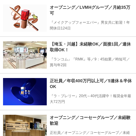
オープニング／LVMHグループ／月給35万
可
『メイクアップフォーエバー』男女共に歓迎！年
間休日124日
【埼玉・川越】未経験OK／面接1回／連休
取得OK！
『ランコム』『RMK』等／9：45始業／時短可／
賞与年2回
正社員／年収400万円以上可／5連休＆半休
OK
『ラ・プレリー』20代～40代活躍中！報奨金年最
大72万円
オープニング／コーセーグループ／未経験
歓迎
正社員／オープニング／コーセーグループ／未経