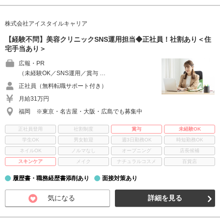
株式会社アイスタイルキャリア
【経験不問】美容クリニックSNS運用担当◆正社員！社割あり＜住
宅手当あり＞
広報・PR
（未経験OK／SNS運用／賞与 …
正社員（無料転職サポート付き）
月給31万円
福岡 ※東京・名古屋・大阪・広島でも募集中
正社員登用
社割制度
賞与
未経験OK
学生OK
男女歓迎
週3日勤務OK
時短勤務OK
ネイルOK
ノルマなし
オープニング
店長候補
スキンケア
メイク
ナチュラルコスメ
百貨店
履歴書・職務経歴書添削あり
面接対策あり
気になる
詳細を見る