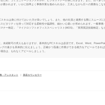
あるため、コミュニケーションスキルや、ビジネスマナーが身に付きます。また、日々多く
力が磨かれます。いかに効率よく事務作業を進められるか、工夫しながら日々の業務をこな
える基本的なPCスキルは身に付けておいた方が良いでしょう。また、他の社員と連携する際にスム
ホスピタリティを持って対応する柔軟性や協調性、細かい心遣いが求められます。一般事務
マナー検定」「マイクロソフトオフィススペシャリスト(MOS)」「実用英語技能検定」な
経験可の求人もありますが、基本的なPCスキルは必須です。Excel、Word、PowerP
ピングの速さを具体的に伝えましょう。正確かつ迅速に作業ができる能力をアピールできれ
る場合は、もれなくアピールしましょう。
務・アシスタント
美容カウンセラー