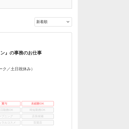
ョン』の事務のお仕事
ーク／土日祝休み）
賞与
未経験OK
3日勤務OK
時短勤務OK
ープニング
店長候補
ュラルコスメ
百貨店