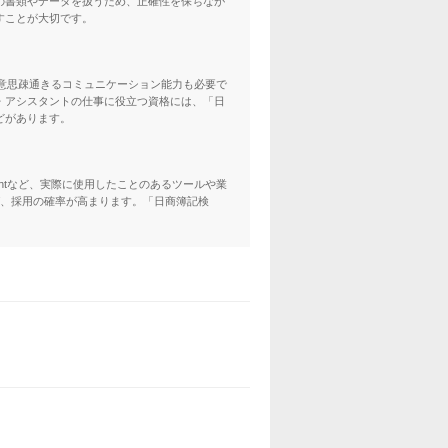
の書類やデータを扱うため、正確性を保ちなが
すことが大切です。
ーズに意思疎通きるコミュニケーション能力も必要で
・アシスタントの仕事に役立つ資格には、「日
どがあります。
ointなど、実際に使用したことのあるツールや業
ば、採用の確率が高まります。「日商簿記検