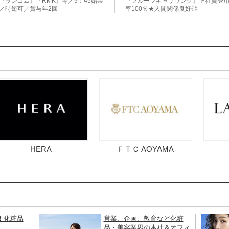
『ランコム』『RMK』等／9：45始業
『フルーツギャザリング』正社員登
／時短可／賞与年2回
率100％★人間関係良好◎
HERA
ＦＴＣ AOYAMA
！化粧品
営業、企画、教育など化粧
品・美容業界の本社＆オフィ