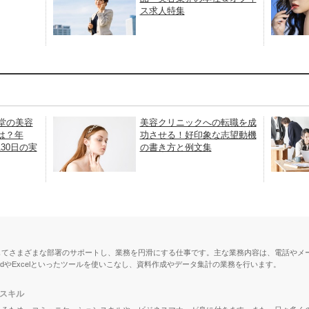
ス求人特集
生堂の美容
美容クリニックへの転職を成
は？年
功させる！好印象な志望動機
30日の実
の書き方と例文集
じてさまざまな部署のサポートし、業務を円滑にする仕事です。主な業務内容は、電話やメ
dやExcelといったツールを使いこなし、資料作成やデータ集計の業務を行います。
スキル