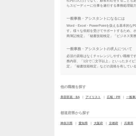
社内の人だけでなく、顧客対応をすることも
らスピーディーに仕事を遂行する事務処理能
一般事務・アシスタントになるには
Word・Excel・PowerPointを扱
す。様々な依頼を受けてサポートするため、
商簿記検定」「秘書技能検定」「ビジネス実務
一般事務・アシスタントの求人について
必須の資格はなくチャレンジしやすい職種です。未
務内容、「1分で〇文字以上」といったタイ
定」「秘書技能検定」などの資格を有してい
他の職種を探す
美容部員・BA
アイリスト
広報・PR
一般事
都道府県から探す
神奈川県
愛知県
大阪府
京都府
兵庫県