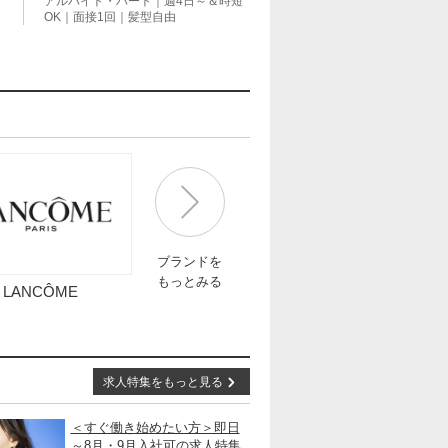
用
アルバイト・パート｜週4日～＆時短
OK｜面接1回｜髪型自由
ブランドを
もっとみる
LANCÔME
求人特集をもっと見る
＜すぐ働き始めたい方＞即日
～8月・9月入社可の求人特集