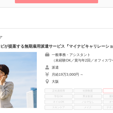
ア
イナビが提案する無期雇用派遣サービス『マイナビキャリレーシ
一般事務・アシスタント
（未経験OK／賞与年2回／オフィスワ
派遣
月給19万3,000円 ～
大阪
正社員登用
社割制度
学生OK
男女歓迎
週
ネイルOK
ノルマなし
オ
スキンケア
メイク
ナチ