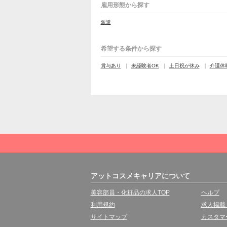
雇用形態から探す
派遣
希望する条件から探す
賞与あり
未経験者OK
土日祝が休み
介護休
アットコスメキャリアについて
美容部員・化粧品の求人TOP
ヘルプ
利用規約
求人掲載
サイトマップ
カスタマ