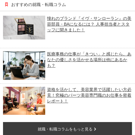
おすすめの就職・転職コラム
憧れのブランド『イヴ・サンローラン』の美
容部員・BAになるには？ 人事担当者とスタ
ッフに聞きました！
医療事務の仕事が「きつい」と感じたら。あ
なたの優しさを活かせる場所は他にあるか
も？
資格を活かして、美容業界で活躍したい方必
見！究極のパーツ美容専門職のお仕事を密着
レポート！
就職・転職コラムをもっと見る