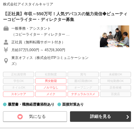
株式会社アイスタイルキャリア
【正社員】年収～550万可！人気デパコスの魅力発信◆ビューティ
ーコピーライター・ディレクター募集
一般事務・アシスタント
（コピーライター・ディレクター …
正社員（無料転職サポート付き）
月給37万5,000円 ～ 45万8,300円
東京オフィス（株式会社ITPコミュニケーション
ズ）
正社員登用
社割制度
賞与
未経験OK
学生OK
男女歓迎
週3日勤務OK
時短勤務OK
ネイルOK
ノルマなし
オープニング
店長候補
スキンケア
メイク
ナチュラルコスメ
百貨店
履歴書・職務経歴書添削あり
面接対策あり
気になる
詳細を見る