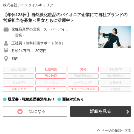
株式会社アイスタイルキャリア
【年休123日】自然派化粧品のパイオニア企業にて自社ブランドの
営業担当を募集＜男女ともに活躍中＞
化粧品業界の営業・スーパーバイ …
（営業）
正社員（無料転職サポート付き）
月給24万円 ～ 30万円
都内
正社員登用
社割制度
賞与
未経験OK
学生OK
男女歓迎
週3日勤務OK
時短勤務OK
ネイルOK
ノルマなし
オープニング
店長候補
スキンケア
メイク
ナチュラルコスメ
百貨店
履歴書・職務経歴書添削あり
面接対策あり
気になる
詳細を見る
ページの先頭へ戻る