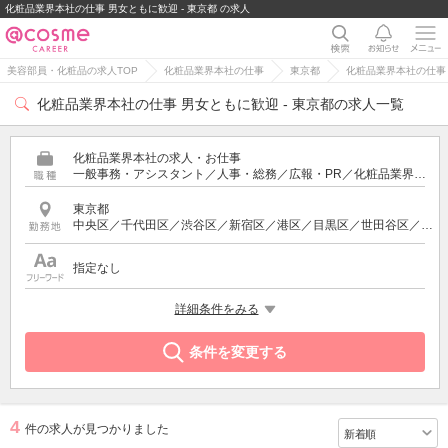
化粧品業界本社の仕事 男女ともに歓迎 - 東京都 の求人
美容部員・化粧品の求人TOP
化粧品業界本社の仕事
東京都
化粧品業界本社の仕事 
化粧品業界本社の仕事 男女ともに歓迎 - 東京都の求人一覧
化粧品業界本社の求人・お仕事
一般事務・アシスタント／人事・総務／広報・PR／化粧品業界の営業・スーパーバイザー／通販・ECサイト運営／商品企画・研究開発
東京都
中央区／千代田区／渋谷区／新宿区／港区／目黒区／世田谷区／品川区／豊島区／北区／足立区／台東区／武蔵野市／中野区／三鷹市／町田市／多摩市／立川市／国分寺市／小金井市／八王子市／西東京市／東京都その他
指定なし
希望する条件
詳細条件をみる
男女ともに歓迎
条件を変更する
4
件の求人が見つかりました