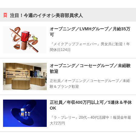
注目！今週のイチオシ美容部員求人
オープニング／LVMHグループ／月給35万
可
『メイクアップフォーエバー』男女共に歓迎！年
間休日124日
オープニング／コーセーグループ／未経験
歓迎
正社員／オープニング／コーセーグループ／未経
験＆ブランク歓迎
正社員／年収400万円以上可／5連休＆半休
OK
『ラ・プレリー』20代～40代活躍中！報奨金年最
大72万円