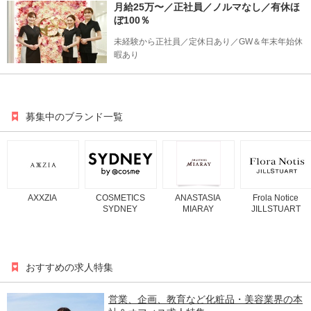
月給25万〜／正社員／ノルマなし／有休ほ
ぼ100％
未経験から正社員／定休日あり／GW＆年末年始休
暇あり
募集中のブランド一覧
AXXZIA
COSMETICS
ANASTASIA
Frola Notice
SYDNEY
MIARAY
JILLSTUART
おすすめの求人特集
営業、企画、教育など化粧品・美容業界の本