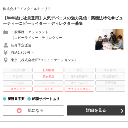
株式会社アイスタイルキャリア
【半年後に社員登用】人気デパコスの魅力発信！薬機法特化◆ビュ
ーティーコピーライター・ディレクター募集
一般事務・アシスタント
（コピーライター・ディレクター …
紹介予定派遣
時給1,750円 ～
東京（株式会社ITPコミュニケーションズ）
正社員登用
社割制度
賞与
未経験OK
学生OK
男女歓迎
週3日勤務OK
時短勤務OK
ネイルOK
ノルマなし
オープニング
店長候補
スキンケア
メイク
ナチュラルコスメ
百貨店
履歴書不要
転職サポートあり
気になる
詳細を見る