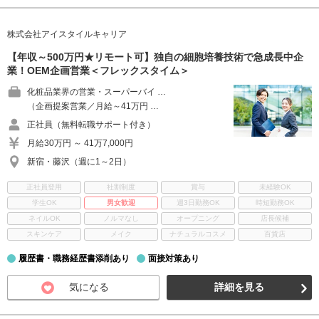
株式会社アイスタイルキャリア
【年収～500万円★リモート可】独自の細胞培養技術で急成長中企
業！OEM企画営業＜フレックスタイム＞
化粧品業界の営業・スーパーバイ …
（企画提案営業／月給～41万円 …
正社員（無料転職サポート付き）
月給30万円 ～ 41万7,000円
新宿・藤沢（週に1～2日）
正社員登用
社割制度
賞与
未経験OK
学生OK
男女歓迎
週3日勤務OK
時短勤務OK
ネイルOK
ノルマなし
オープニング
店長候補
スキンケア
メイク
ナチュラルコスメ
百貨店
履歴書・職務経歴書添削あり
面接対策あり
気になる
詳細を見る