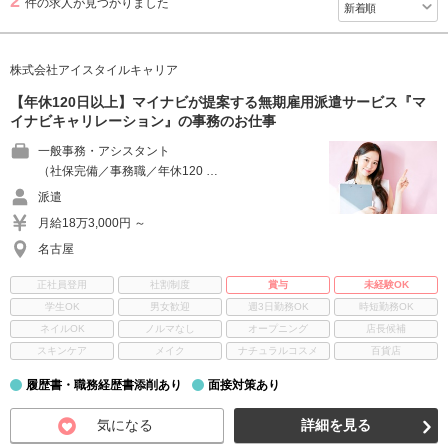
2
件の求人が見つかりました
株式会社アイスタイルキャリア
【年休120日以上】マイナビが提案する無期雇用派遣サービス『マ
イナビキャリレーション』の事務のお仕事
一般事務・アシスタント
（社保完備／事務職／年休120 …
派遣
月給18万3,000円 ～
名古屋
正社員登用
社割制度
賞与
未経験OK
学生OK
男女歓迎
週3日勤務OK
時短勤務OK
ネイルOK
ノルマなし
オープニング
店長候補
スキンケア
メイク
ナチュラルコスメ
百貨店
履歴書・職務経歴書添削あり
面接対策あり
気になる
詳細を見る