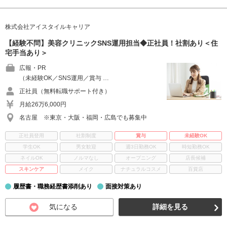
株式会社アイスタイルキャリア
【経験不問】美容クリニックSNS運用担当◆正社員！社割あり＜住
宅手当あり＞
広報・PR
（未経験OK／SNS運用／賞与 …
正社員（無料転職サポート付き）
月給26万6,000円
名古屋 ※東京・大阪・福岡・広島でも募集中
正社員登用
社割制度
賞与
未経験OK
学生OK
男女歓迎
週3日勤務OK
時短勤務OK
ネイルOK
ノルマなし
オープニング
店長候補
スキンケア
メイク
ナチュラルコスメ
百貨店
履歴書・職務経歴書添削あり
面接対策あり
気になる
詳細を見る