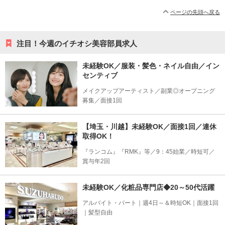
ページの先頭へ戻る
注目！今週のイチオシ美容部員求人
未経験OK／服装・髪色・ネイル自由／イン
センティブ
メイクアップアーティスト／副業◎オープニング
募集／面接1回
【埼玉・川越】未経験OK／面接1回／連休
取得OK！
『ランコム』『RMK』等／9：45始業／時短可／
賞与年2回
未経験OK／化粧品専門店◆20～50代活躍
アルバイト・パート｜週4日～＆時短OK｜面接1回
｜髪型自由