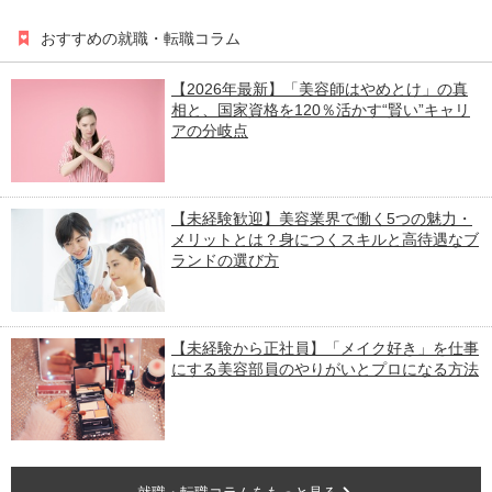
おすすめの就職・転職コラム
【2026年最新】「美容師はやめとけ」の真
相と、国家資格を120％活かす“賢い”キャリ
アの分岐点
【未経験歓迎】美容業界で働く5つの魅力・
メリットとは？身につくスキルと高待遇なブ
ランドの選び方
【未経験から正社員】「メイク好き」を仕事
にする美容部員のやりがいとプロになる方法