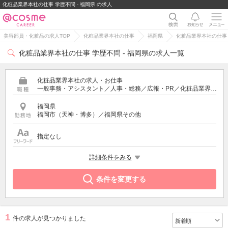
化粧品業界本社の仕事 学歴不問 - 福岡県 の求人
美容部員・化粧品の求人TOP
化粧品業界本社の仕事
福岡県
化粧品業界本社の仕事 
化粧品業界本社の仕事 学歴不問 - 福岡県の求人一覧
化粧品業界本社の求人・お仕事
一般事務・アシスタント／人事・総務／広報・PR／化粧品業界の営業・スーパーバイザー／通販・ECサイト運営／商品企画・研究開発
福岡県
福岡市（天神・博多）／福岡県その他
指定なし
希望する条件
詳細条件をみる
学歴不問
条件を変更する
1
件の求人が見つかりました