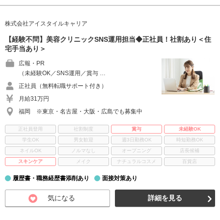
株式会社アイスタイルキャリア
【経験不問】美容クリニックSNS運用担当◆正社員！社割あり＜住
宅手当あり＞
広報・PR
（未経験OK／SNS運用／賞与 …
正社員（無料転職サポート付き）
月給31万円
福岡 ※東京・名古屋・大阪・広島でも募集中
正社員登用
社割制度
賞与
未経験OK
学生OK
男女歓迎
週3日勤務OK
時短勤務OK
ネイルOK
ノルマなし
オープニング
店長候補
スキンケア
メイク
ナチュラルコスメ
百貨店
履歴書・職務経歴書添削あり
面接対策あり
気になる
詳細を見る