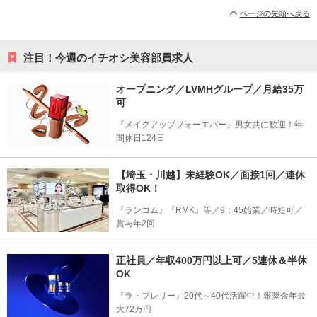
ページの先頭へ戻る
注目！今週のイチオシ美容部員求人
オープニング／LVMHグループ／月給35万
可
『メイクアップフォーエバー』男女共に歓迎！年
間休日124日
【埼玉・川越】未経験OK／面接1回／連休
取得OK！
『ランコム』『RMK』等／9：45始業／時短可／
賞与年2回
正社員／年収400万円以上可／5連休＆半休
OK
『ラ・プレリー』20代～40代活躍中！報奨金年最
大72万円