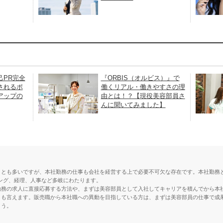
己PR完全
『ORBIS（オルビス）』で
されるポ
働くリアル・働きやすさの理
アップの
由とは！？【現役美容部員さ
んに聞いてみました】
ことも多いですが、本社勤務の仕事も会社を経営する上で必要不可欠な存在です。本社勤務
ング、経理、人事など多岐にわたります。
勤務の求人に直接応募する方法や、まずは美容部員として入社してキャリアを積んでから本
とも言えます。販売職から本社職への異動を目指している方は、まずは美容部員の仕事で成
ょう。