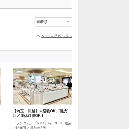
ページの先頭へ戻る
【埼玉・川越】未経験OK／面接1
回／連休取得OK！
『ランコム』『RMK』等／9：45始業
／時短可／賞与年2回