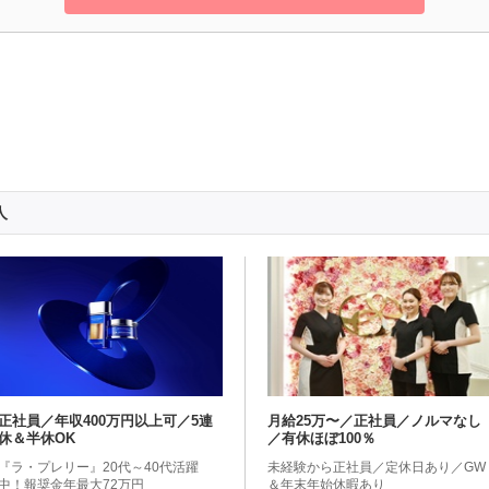
人
正社員／年収400万円以上可／5連
月給25万〜／正社員／ノルマなし
休＆半休OK
／有休ほぼ100％
『ラ・プレリー』20代～40代活躍
未経験から正社員／定休日あり／GW
中！報奨金年最大72万円
＆年末年始休暇あり