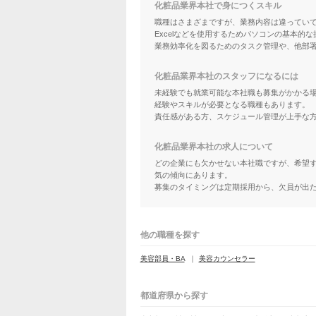
化粧品業界本社で身につくスキル
職種はさまざまですが、業務内容は違っていて
Excelなどを使用するためパソコンの基本的
業務効率化を図るためのタスク管理や、他部
化粧品業界本社のスタッフになるには
未経験でも就業可能な本社職も募集がかかる場
経験やスキルが必要となる職種もあります。
責任感がある方、スケジュール管理が上手な
化粧品業界本社の求人について
どの企業にも欠かせない本社職ですが、希望
気の傾向にあります。
募集のタイミングは定期採用から、欠員が出
他の職種を探す
美容部員・BA
美容カウンセラー
都道府県から探す