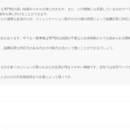
も専門性の高い知識やスキルが身に付きます。また、どの職種にも共通しているのがデータ
な操作を身に付けることができます。
署との連携も必須のため、コミュニケーション能力やその場の状態によって臨機応変に対応
合があります。中でも一般事務は専門的な知識が不要なため未経験からでも始められる職種
方、臨機応変な対応力がある方はその能力を活かして働くことができるでしょう。
する方が多くポジションが限られるため定員が埋まりやすい職種です。近年では在宅ワーク
たときだけの不定期採用まで企業によって様々です。