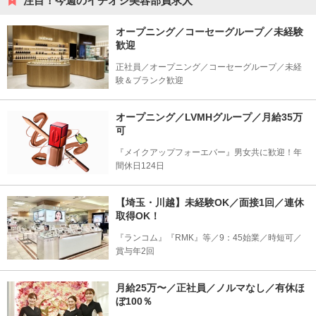
注目！今週のイチオシ美容部員求人
オープニング／コーセーグループ／未経験
歓迎
正社員／オープニング／コーセーグループ／未経
験＆ブランク歓迎
オープニング／LVMHグループ／月給35万
可
『メイクアップフォーエバー』男女共に歓迎！年
間休日124日
【埼玉・川越】未経験OK／面接1回／連休
取得OK！
『ランコム』『RMK』等／9：45始業／時短可／
賞与年2回
月給25万〜／正社員／ノルマなし／有休ほ
ぼ100％