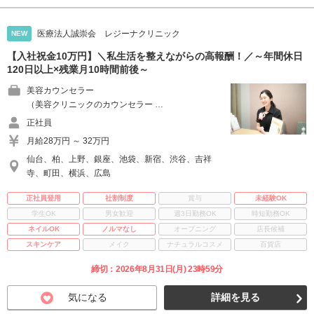
医療法人誠崇会 レジーナクリニック
NEW
【入社祝金10万円】＼私生活を整えながらの高報酬！／～年間休日
120日以上×残業月10時間前後～
美容カウンセラー
（美容クリニックのカウンセラー …
正社員
月給28万円 ～ 32万円
仙台、柏、上野、銀座、池袋、新宿、渋谷、吉祥
寺、町田、横浜、広島
正社員登用
社割制度
賞与
未経験OK
学生OK
男女歓迎
週3日勤務OK
時短勤務OK
ネイルOK
ノルマなし
オープニング
店長候補
スキンケア
メイク
ナチュラルコスメ
百貨店
締切：2026年8月31日(月) 23時59分
気になる
詳細を見る