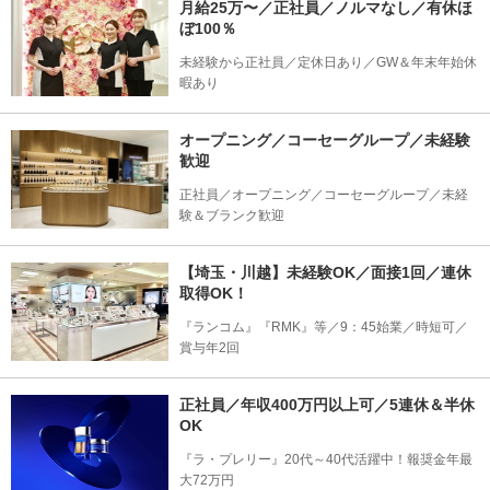
月給25万〜／正社員／ノルマなし／有休ほ
ぼ100％
未経験から正社員／定休日あり／GW＆年末年始休
暇あり
オープニング／コーセーグループ／未経験
歓迎
正社員／オープニング／コーセーグループ／未経
験＆ブランク歓迎
【埼玉・川越】未経験OK／面接1回／連休
取得OK！
『ランコム』『RMK』等／9：45始業／時短可／
賞与年2回
正社員／年収400万円以上可／5連休＆半休
OK
『ラ・プレリー』20代～40代活躍中！報奨金年最
大72万円