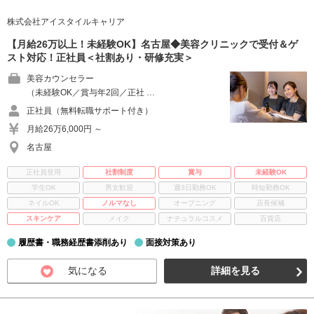
株式会社アイスタイルキャリア
【月給26万以上！未経験OK】名古屋◆美容クリニックで受付＆ゲ
スト対応！正社員＜社割あり・研修充実＞
美容カウンセラー
（未経験OK／賞与年2回／正社 …
正社員（無料転職サポート付き）
月給26万6,000円 ～
名古屋
正社員登用
社割制度
賞与
未経験OK
学生OK
男女歓迎
週3日勤務OK
時短勤務OK
ネイルOK
ノルマなし
オープニング
店長候補
スキンケア
メイク
ナチュラルコスメ
百貨店
履歴書・職務経歴書添削あり
面接対策あり
気になる
詳細を見る