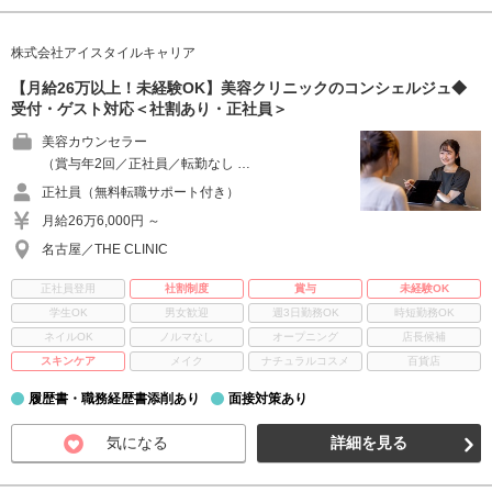
株式会社アイスタイルキャリア
【月給26万以上！未経験OK】美容クリニックのコンシェルジュ◆
受付・ゲスト対応＜社割あり・正社員＞
美容カウンセラー
（賞与年2回／正社員／転勤なし …
正社員（無料転職サポート付き）
月給26万6,000円 ～
名古屋／THE CLINIC
正社員登用
社割制度
賞与
未経験OK
学生OK
男女歓迎
週3日勤務OK
時短勤務OK
ネイルOK
ノルマなし
オープニング
店長候補
スキンケア
メイク
ナチュラルコスメ
百貨店
履歴書・職務経歴書添削あり
面接対策あり
気になる
詳細を見る