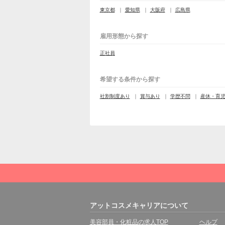
東京都
愛知県
大阪府
広島県
雇用形態から探す
正社員
希望する条件から探す
社割制度あり
賞与あり
学歴不問
産休・育
アットコスメキャリアについて
美容部員・化粧品の求人TOP
ヘルプ