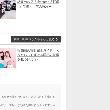
話題のお店『@cosme STOR
E』で働く！求人特集★
就職・転職コラムをもっと見る
販売職の種類完全ガイド！あ
なたらしく輝ける理想の職場
を見つけよう♪
する事務作業を行います。来店したお客様のお
ンによって様々な領域を担当するようです。美