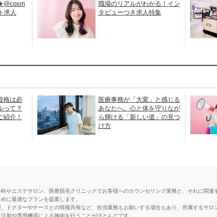
@cosm
職場のリアルがわかる！イン
ント求人
タビューつき求人特集
資格は必
医療事務が「大変」と感じる
ルって？
あなたへ。心と体を守りなが
ご紹介！
ら輝ける「新しい道」の見つ
け方
外科やエステサロン、医療脱毛クリニックでお客様へのカウンセリング業務と、それに関連
ために最適なプランを提案します。
理、ドクターやナースとの情報共有など、担当業務もお願いする場合もあり、所属するサロ
に注射や専用機器による施術を行うことがほとんどです。