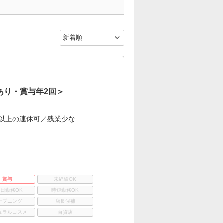
あり・賞与年2回＞
以上の連休可／残業少な …
賞与
未経験OK
3日勤務OK
時短勤務OK
ープニング
店長候補
ュラルコスメ
百貨店