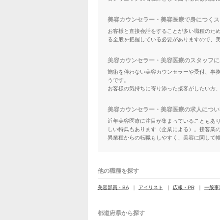
美容カウンセラー・美容医療で身につくス
お客様と直接会話をすることが多い職種のた
る全般を把握している必要がありますので、
美容カウンセラー・美容医療のスタッフに
施術を伴わない美容カウンセラーや受付、事
うです。
お客様の気持ちに寄り添った接客がしたい方
美容カウンセラー・美容医療の求人につい
近年美容医療に注目が集まっていることもあ
しい特典もあります（企業による）。接客業
異業種からの転職もしやすく、美容に関して
他の職種を探す
美容部員・BA
アイリスト
広報・PR
一般事
都道府県から探す