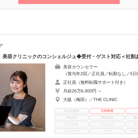
ア
員】美容クリニックのコンシェルジュ◆受付・ゲスト対応＜社割
美容カウンセラー
（賞与年2回／正社員／転勤なし／5日
正社員（無料転職サポート付き）
月給26万6,000円 ～
大阪（梅田）／THE CLINIC
正社員登用
社割制度
学生OK
男女歓迎
週
ネイルOK
ノルマなし
オ
スキンケア
メイク
ナチ