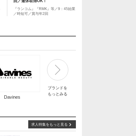
回／連休取得OK！
共
『ランコム』『RMK』等／9：45始業
／時短可／賞与年2回
ブランドを
もっとみる
Davines
求人特集をもっと見る