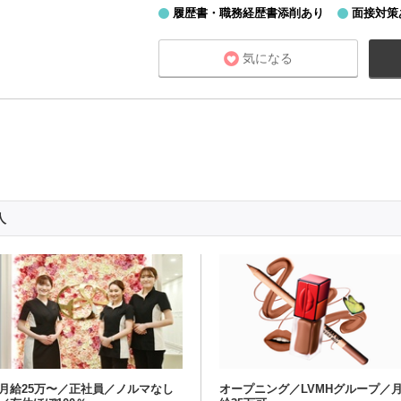
履歴書・職務経歴書添削あり
面接対策
気になる
人
月給25万〜／正社員／ノルマなし
オープニング／LVMHグループ／