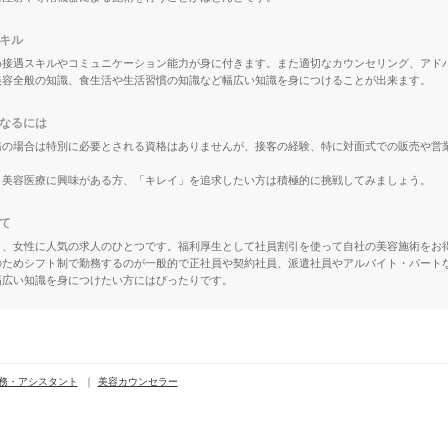
キル
め接遇スキルやコミュニケーション能力が身に付きます。また適切なカウンセリング、アド
美容全般の知識、食生活や生活習慣の知識など幅広い知識を身につけることが出来ます。
なるには
務の場合は特別に必要とされる資格はありませんが、接客の経験、特に対面式での販売や営
、美容医療に興味がある方、「キレイ」を追求したい方は積極的に挑戦してみましょう。
て
り、女性に人気の求人のひとつです。福利厚生として社員割引を使って自社の美容施術をお
のためシフト制で勤務するのが一般的で正社員や契約社員、派遣社員やアルバイト・パート
幅広い知識を身につけたい方にはぴったりです。
務・アシスタント
美容カウンセラー