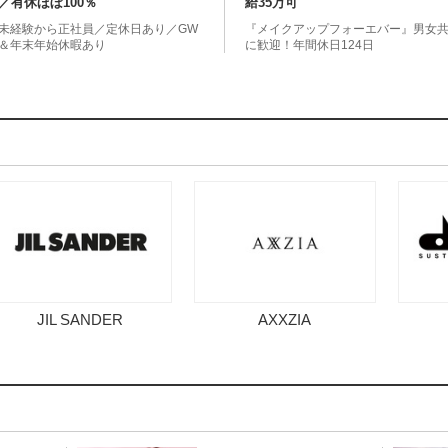
／有休ほぼ100％
給35万可
未経験から正社員／定休日あり／GW
『メイクアップフォーエバー』男女
＆年末年始休暇あり
に歓迎！年間休日124日
JIL SANDER
AXXZIA