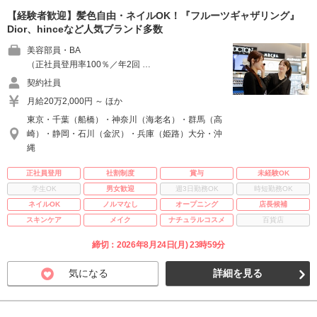
【経験者歓迎】髪色自由・ネイルOK！『フルーツギャザリング』
Dior、hinceなど人気ブランド多数
美容部員・BA
（正社員登用率100％／年2回 …
契約社員
月給20万2,000円 ～ ほか
東京・千葉（船橋）・神奈川（海老名）・群馬（高
崎）・静岡・石川（金沢）・兵庫（姫路）大分・沖
縄
正社員登用
社割制度
賞与
未経験OK
学生OK
男女歓迎
週3日勤務OK
時短勤務OK
ネイルOK
ノルマなし
オープニング
店長候補
スキンケア
メイク
ナチュラルコスメ
百貨店
締切：2026年8月24日(月) 23時59分
気になる
詳細を見る