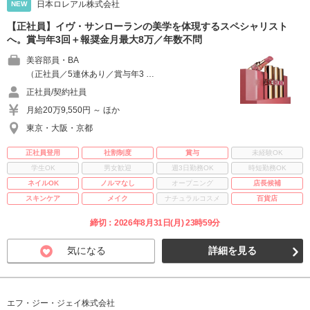
日本ロレアル株式会社
NEW
【正社員】イヴ・サンローランの美学を体現するスペシャリスト
へ。賞与年3回＋報奨金月最大8万／年数不問
美容部員・BA
（正社員／5連休あり／賞与年3 …
正社員/契約社員
月給20万9,550円 ～ ほか
東京・大阪・京都
正社員登用
社割制度
賞与
未経験OK
学生OK
男女歓迎
週3日勤務OK
時短勤務OK
ネイルOK
ノルマなし
オープニング
店長候補
スキンケア
メイク
ナチュラルコスメ
百貨店
締切：2026年8月31日(月) 23時59分
気になる
詳細を見る
エフ・ジー・ジェイ株式会社