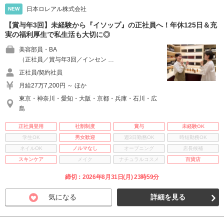
日本ロレアル株式会社
NEW
【賞与年3回】未経験から『イソップ』の正社員へ！年休125日＆充
実の福利厚生で私生活も大切に◎
美容部員・BA
（正社員／賞与年3回／インセン …
正社員/契約社員
月給27万7,200円 ～ ほか
東京・神奈川・愛知・大阪・京都・兵庫・石川・広
島
正社員登用
社割制度
賞与
未経験OK
学生OK
男女歓迎
週3日勤務OK
時短勤務OK
ネイルOK
ノルマなし
オープニング
店長候補
スキンケア
メイク
ナチュラルコスメ
百貨店
締切：2026年8月31日(月) 23時59分
気になる
詳細を見る