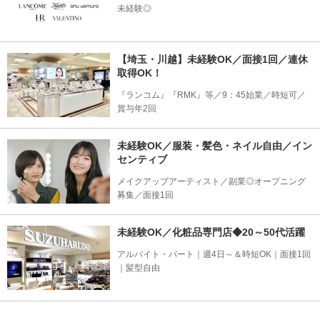
未経験◎
【埼玉・川越】未経験OK／面接1回／連休
取得OK！
『ランコム』『RMK』等／9：45始業／時短可／
賞与年2回
未経験OK／服装・髪色・ネイル自由／イン
センティブ
メイクアップアーティスト／副業◎オープニング
募集／面接1回
未経験OK／化粧品専門店◆20～50代活躍
アルバイト・パート｜週4日～＆時短OK｜面接1回
｜髪型自由