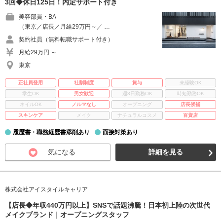
3回◆休日125日！内定サポート付き
美容部員・BA
（東京／店長／月給29万円～／ …
契約社員（無料転職サポート付き）
月給29万円 ～
東京
正社員登用
社割制度
賞与
未経験OK
学生OK
男女歓迎
週3日勤務OK
時短勤務OK
ネイルOK
ノルマなし
オープニング
店長候補
スキンケア
メイク
ナチュラルコスメ
百貨店
履歴書・職務経歴書添削あり
面接対策あり
気になる
詳細を見る
株式会社アイスタイルキャリア
【店長◆年収440万円以上】SNSで話題沸騰！日本初上陸の次世代
メイクブランド｜オープニングスタッフ