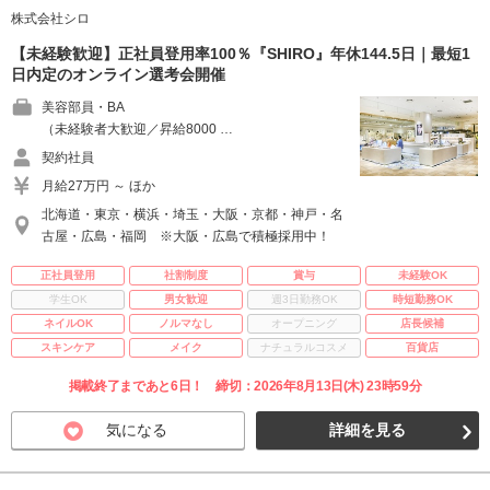
株式会社シロ
【未経験歓迎】正社員登用率100％『SHIRO』年休144.5日｜最短1
日内定のオンライン選考会開催
美容部員・BA
（未経験者大歓迎／昇給8000 …
契約社員
月給27万円 ～ ほか
北海道・東京・横浜・埼玉・大阪・京都・神戸・名
古屋・広島・福岡 ※大阪・広島で積極採用中！
正社員登用
社割制度
賞与
未経験OK
学生OK
男女歓迎
週3日勤務OK
時短勤務OK
ネイルOK
ノルマなし
オープニング
店長候補
スキンケア
メイク
ナチュラルコスメ
百貨店
掲載終了まであと6日！ 締切：2026年8月13日(木) 23時59分
気になる
詳細を見る