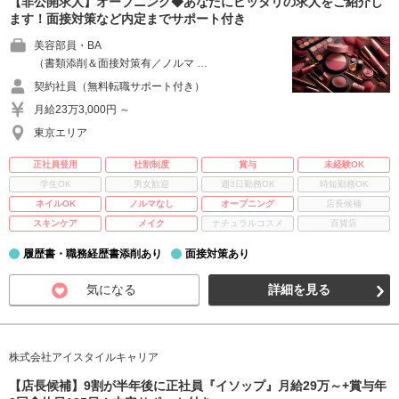
【非公開求人】オープニング◆あなたにピッタリの求人をご紹介し
ます！面接対策など内定までサポート付き
美容部員・BA
（書類添削＆面接対策有／ノルマ …
契約社員（無料転職サポート付き）
月給23万3,000円 ～
東京エリア
正社員登用
社割制度
賞与
未経験OK
学生OK
男女歓迎
週3日勤務OK
時短勤務OK
ネイルOK
ノルマなし
オープニング
店長候補
スキンケア
メイク
ナチュラルコスメ
百貨店
履歴書・職務経歴書添削あり
面接対策あり
気になる
詳細を見る
株式会社アイスタイルキャリア
【店長候補】9割が半年後に正社員『イソップ』月給29万～+賞与年