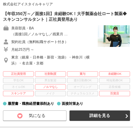
株式会社アイスタイルキャリア
【年収350万～／面接1回】未経験OK！大手製薬会社ロート製薬◆
スキンコンサルタント｜正社員登用あり
美容部員・BA
（面接1回／ノルマなし／残業月 …
契約社員（無料転職サポート付き）
月給25万円 ～
東京（銀座・日本橋・新宿・池袋）・神奈川（横
浜）・名古屋・京都
正社員登用
社割制度
賞与
未経験OK
学生OK
男女歓迎
週3日勤務OK
時短勤務OK
ネイルOK
ノルマなし
オープニング
店長候補
スキンケア
メイク
ナチュラルコスメ
百貨店
履歴書・職務経歴書添削あり
面接対策あり
気になる
詳細を見る