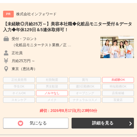
株式会社インフォワード
PR
【未経験◎月給25万～】美容本社職◆化粧品モニター受付＆データ
入力◆年休129日＆5連休取得可！
受付・フロント
（化粧品モニターテスト業務／正 …
正社員
月給25万円 ～
東京（恵比寿）
正社員登用
社割制度
賞与
未経験OK
学生OK
男女歓迎
週3日勤務OK
時短勤務OK
ネイルOK
ノルマなし
オープニング
店長候補
スキンケア
メイク
ナチュラルコスメ
百貨店
締切：2026年8月17日(月) 23時59分
気になる
詳細を見る