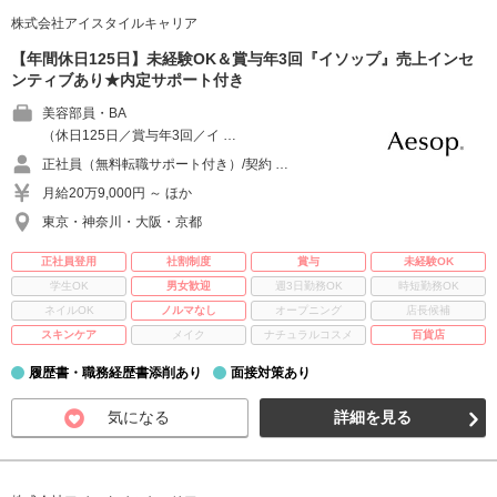
株式会社アイスタイルキャリア
【年間休日125日】未経験OK＆賞与年3回『イソップ』売上インセ
ンティブあり★内定サポート付き
美容部員・BA
（休日125日／賞与年3回／イ …
正社員（無料転職サポート付き）/契約 …
月給20万9,000円 ～ ほか
東京・神奈川・大阪・京都
正社員登用
社割制度
賞与
未経験OK
学生OK
男女歓迎
週3日勤務OK
時短勤務OK
ネイルOK
ノルマなし
オープニング
店長候補
スキンケア
メイク
ナチュラルコスメ
百貨店
履歴書・職務経歴書添削あり
面接対策あり
気になる
詳細を見る