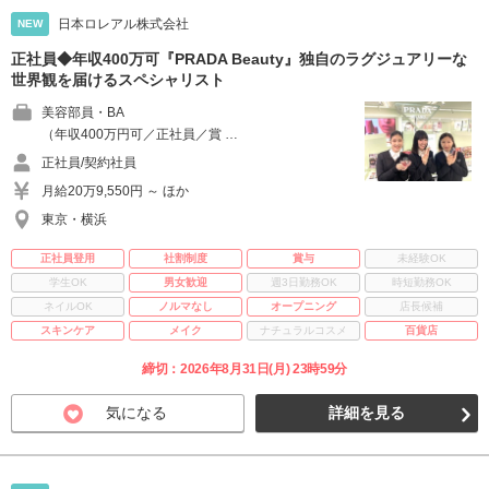
日本ロレアル株式会社
NEW
正社員◆年収400万可『PRADA Beauty』独自のラグジュアリーな
世界観を届けるスペシャリスト
美容部員・BA
（年収400万円可／正社員／賞 …
正社員/契約社員
月給20万9,550円 ～ ほか
東京・横浜
正社員登用
社割制度
賞与
未経験OK
学生OK
男女歓迎
週3日勤務OK
時短勤務OK
ネイルOK
ノルマなし
オープニング
店長候補
スキンケア
メイク
ナチュラルコスメ
百貨店
締切：2026年8月31日(月) 23時59分
気になる
詳細を見る