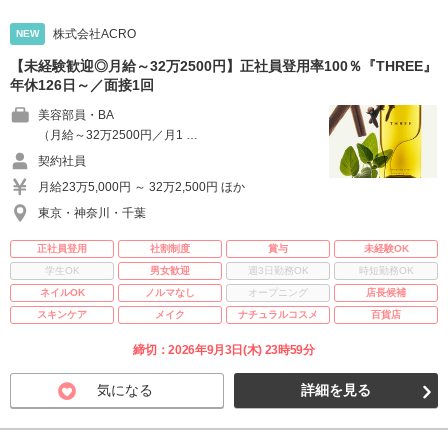
株式会社ACRO
NEW
【未経験歓迎◎月給～32万2500円】正社員登用率100％『THREE』
年休126日～／面接1回
美容部員・BA
（月給～32万2500円／月1 …
契約社員
月給23万5,000円 ～ 32万2,500円 ほか
東京・神奈川・千葉
正社員登用
社割制度
賞与
未経験OK
学生OK
男女歓迎
週3日勤務OK
時短勤務OK
ネイルOK
ノルマなし
オープニング
店長候補
スキンケア
メイク
ナチュラルコスメ
百貨店
締切：2026年9月3日(木) 23時59分
気になる
詳細を見る