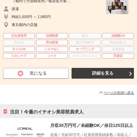
（都内で大規模採用／報奨金月最 …
派遣
時給1,600円 ～ 1,880円
東京都内の店舗
正社員登用
社割制度
賞与
未経験OK
学生OK
男女歓迎
週3日勤務OK
時短勤務OK
ネイルOK
ノルマなし
オープニング
店長候補
スキンケア
メイク
ナチュラルコスメ
百貨店
気になる
詳細を見る
ページの先頭へ戻る
注目！今週のイチオシ美容部員求人
月収30万円可／未経験OK／休日125日以上
全国／月給30万可／社員登用実績多数／高収入／