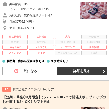
美容部員・BA
（店長／髪色自由／日本1号店／ …
契約社員（無料転職サポート付き）
月給31万6,344円 ～
東京（原宿エリア）
正社員登用
社割制度
賞与
未経験OK
学生OK
男女歓迎
週3日勤務OK
時短勤務OK
ネイルOK
ノルマなし
オープニング
店長候補
スキンケア
メイク
ナチュラルコスメ
百貨店
履歴書・職務経歴書添削あり
面接対策あり
気になる
詳細を見る
株式会社アイスタイルキャリア
PR
【短期・単発◇8月限定】@cosmeTOKYOで開催★ポップアップの
お仕事！週2～OK！シフト自由