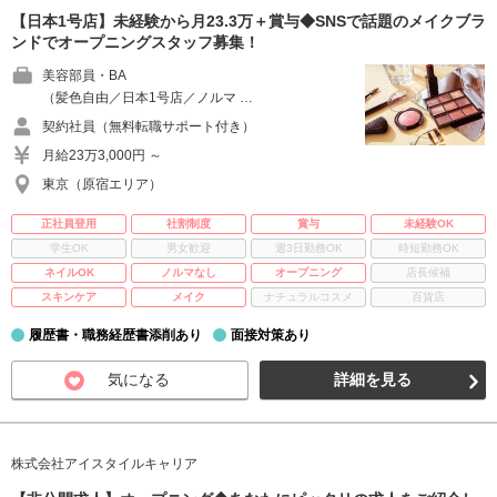
【日本1号店】未経験から月23.3万＋賞与◆SNSで話題のメイクブラ
ンドでオープニングスタッフ募集！
美容部員・BA
（髪色自由／日本1号店／ノルマ …
契約社員（無料転職サポート付き）
月給23万3,000円 ～
東京（原宿エリア）
正社員登用
社割制度
賞与
未経験OK
学生OK
男女歓迎
週3日勤務OK
時短勤務OK
ネイルOK
ノルマなし
オープニング
店長候補
スキンケア
メイク
ナチュラルコスメ
百貨店
履歴書・職務経歴書添削あり
面接対策あり
気になる
詳細を見る
株式会社アイスタイルキャリア