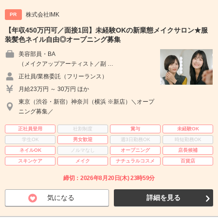
株式会社IMK
PR
【年収450万円可／面接1回】未経験OKの新業態メイクサロン★服
装髪色ネイル自由◎オープニング募集
美容部員・BA
（メイクアップアーティスト／副 …
正社員/業務委託（フリーランス）
月給23万円 ～ 30万円 ほか
東京（渋谷・新宿）神奈川（横浜 ※新店）＼オープ
ニング募集／
正社員登用
社割制度
賞与
未経験OK
学生OK
男女歓迎
週3日勤務OK
時短勤務OK
ネイルOK
ノルマなし
オープニング
店長候補
スキンケア
メイク
ナチュラルコスメ
百貨店
締切：2026年8月20日(木) 23時59分
気になる
詳細を見る