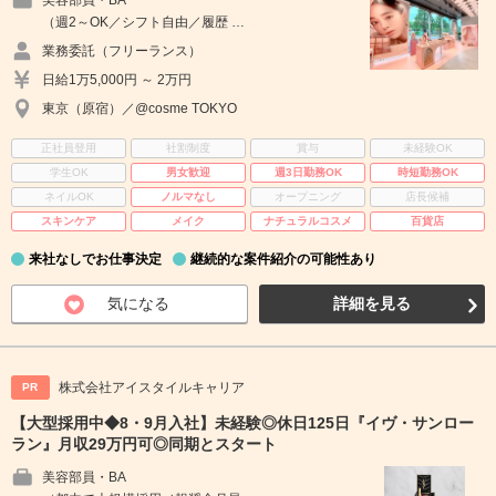
美容部員・BA
（週2～OK／シフト自由／履歴 …
業務委託（フリーランス）
日給1万5,000円 ～ 2万円
東京（原宿）／@cosme TOKYO
正社員登用
社割制度
賞与
未経験OK
学生OK
男女歓迎
週3日勤務OK
時短勤務OK
ネイルOK
ノルマなし
オープニング
店長候補
スキンケア
メイク
ナチュラルコスメ
百貨店
来社なしでお仕事決定
継続的な案件紹介の可能性あり
気になる
詳細を見る
株式会社アイスタイルキャリア
PR
【大型採用中◆8・9月入社】未経験◎休日125日『イヴ・サンロー
ラン』月収29万円可◎同期とスタート
美容部員・BA