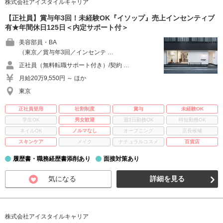
株式会社アイスタイルキャリア
【正社員】賞与年3回！未経験OK『イソップ』売上インセンティブ
有★年間休日125日＜内定サポート付＞
美容部員・BA
（東京／賞与年3回／インセンテ …
正社員（無料転職サポート付き）/契約 …
月給20万9,550円 ～ ほか
東京
正社員登用
社割制度
賞与
未経験OK
学生OK
男女歓迎
週3日勤務OK
時短勤務OK
ネイルOK
ノルマなし
オープニング
店長候補
スキンケア
メイク
ナチュラルコスメ
百貨店
履歴書・職務経歴書添削あり
面接対策あり
気になる
詳細を見る
株式会社アイスタイルキャリア