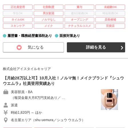
正社員登用
社割制度
賞与
未経験OK
学生OK
男女歓迎
週3日勤務OK
時短勤務OK
ネイルOK
ノルマなし
オープニング
店長候補
スキンケア
メイク
ナチュラルコスメ
百貨店
履歴書・職務経歴書添削あり
面接対策あり
気になる
詳細を見る
株式会社アイスタイルキャリア
【月給28万以上可】10月入社！ノルマ無！メイクブランド『シュウ
ウエムラ』社員登用実績あり
美容部員・BA
（報奨金最大月8万円支給あり／ …
派遣
時給1,820円 ～ ほか
名古屋エリア（shu uemura／シュウ ウエムラ）