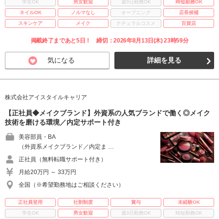
学生OK
男女歓迎
週3日勤務OK
時短勤務OK
ネイルOK
ノルマなし
オープニング
店長候補
スキンケア
メイク
ナチュラルコスメ
百貨店
掲載終了まであと5日！ 締切：2026年8月13日(木) 23時59分
気になる
詳細を見る
株式会社アイスタイルキャリア
【正社員◆メイクブランド】外資系の人気ブランドで働く◎メイク
技術を磨ける環境／内定サポート付き
美容部員・BA
（外資系メイクブランド／内定ま …
正社員（無料転職サポート付き）
月給20万円 ～ 33万円
全国（※希望勤務地はご相談ください）
正社員登用
社割制度
賞与
未経験OK
学生OK
男女歓迎
週3日勤務OK
時短勤務OK