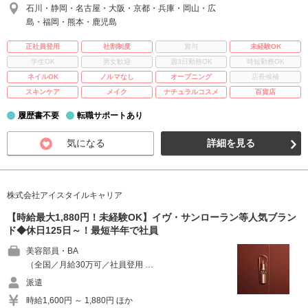
石川・静岡・名古屋・大阪・京都・兵庫・岡山・広
島・福岡・熊本・鹿児島
正社員登用
社割制度
賞与
未経験OK
学生OK
男女歓迎
週3日勤務OK
時短勤務OK
ネイルOK
ノルマなし
オープニング
店長候補
スキンケア
メイク
ナチュラルコスメ
百貨店
履歴書不要
転職サポートあり
気になる
詳細を見る
株式会社アイスタイルキャリア
【時給最大1,880円！未経験OK】イヴ・サンローラン等人気ブラン
ド◆休日125日～！最短半年で社員
美容部員・BA
（全国／月給30万可／社員登用 …
派遣
時給1,600円 ～ 1,880円 ほか