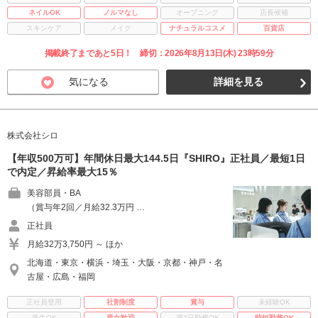
ネイルOK
ノルマなし
オープニング
店長候補
スキンケア
メイク
ナチュラルコスメ
百貨店
掲載終了まであと5日！ 締切：2026年8月13日(木) 23時59分
気になる
詳細を見る
株式会社シロ
【年収500万可】年間休日最大144.5日『SHIRO』正社員／最短1日
で内定／昇給率最大15％
美容部員・BA
（賞与年2回／月給32.3万円 …
正社員
月給32万3,750円 ～ ほか
北海道・東京・横浜・埼玉・大阪・京都・神戸・名
古屋・広島・福岡
正社員登用
社割制度
賞与
未経験OK
学生OK
男女歓迎
週3日勤務OK
時短勤務OK