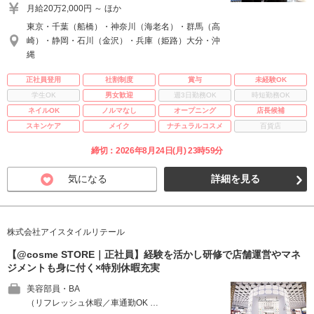
月給20万2,000円 ～ ほか
東京・千葉（船橋）・神奈川（海老名）・群馬（高
崎）・静岡・石川（金沢）・兵庫（姫路）大分・沖
縄
正社員登用
社割制度
賞与
未経験OK
学生OK
男女歓迎
週3日勤務OK
時短勤務OK
ネイルOK
ノルマなし
オープニング
店長候補
スキンケア
メイク
ナチュラルコスメ
百貨店
締切：2026年8月24日(月) 23時59分
気になる
詳細を見る
株式会社アイスタイルリテール
【@cosme STORE｜正社員】経験を活かし研修で店舗運営やマネ
ジメントも身に付く×特別休暇充実
美容部員・BA
（リフレッシュ休暇／車通勤OK …