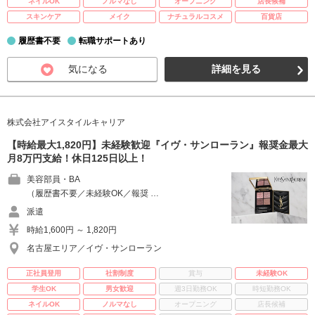
ネイルOK
ノルマなし
オープニング
店長候補
スキンケア
メイク
ナチュラルコスメ
百貨店
履歴書不要
転職サポートあり
気になる
詳細を見る
株式会社アイスタイルキャリア
【時給最大1,820円】未経験歓迎『イヴ・サンローラン』報奨金最大
月8万円支給！休日125日以上！
美容部員・BA
（履歴書不要／未経験OK／報奨 …
派遣
時給1,600円 ～ 1,820円
名古屋エリア／イヴ・サンローラン
正社員登用
社割制度
賞与
未経験OK
学生OK
男女歓迎
週3日勤務OK
時短勤務OK
ネイルOK
ノルマなし
オープニング
店長候補