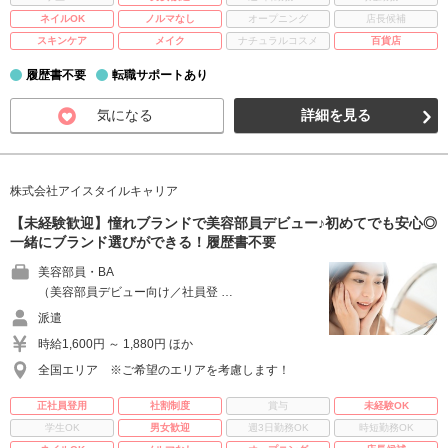
ネイルOK
ノルマなし
オープニング
店長候補
スキンケア
メイク
ナチュラルコスメ
百貨店
履歴書不要
転職サポートあり
気になる
詳細を見る
株式会社アイスタイルキャリア
【未経験歓迎】憧れブランドで美容部員デビュー♪初めてでも安心◎
一緒にブランド選びができる！履歴書不要
美容部員・BA
（美容部員デビュー向け／社員登 …
派遣
時給1,600円 ～ 1,880円 ほか
全国エリア ※ご希望のエリアを考慮します！
正社員登用
社割制度
賞与
未経験OK
学生OK
男女歓迎
週3日勤務OK
時短勤務OK