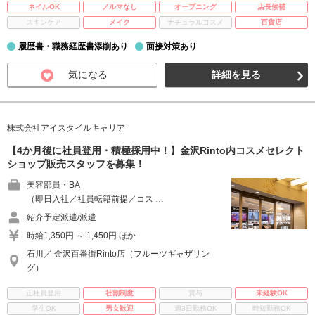
ネイルOK
ノルマなし
オープニング
店長候補
スキンケア
メイク
ナチュラルコスメ
百貨店
履歴書・職務経歴書添削あり
面接対策あり
気になる
詳細を見る
株式会社アイスタイルキャリア
【4か月後に社員登用・積極採用中！】金沢Rinto内コスメセレクト
ショップ販売スタッフを募集！
美容部員・BA
（即日入社／社員転籍前提／コス …
紹介予定派遣/派遣
時給1,350円 ～ 1,450円 ほか
石川／ 金沢百番街Rinto店（フルーツギャザリン
グ）
正社員登用
社割制度
賞与
未経験OK
学生OK
男女歓迎
週3日勤務OK
時短勤務OK