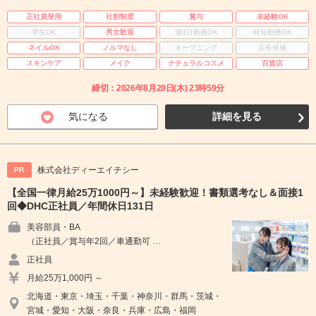
正社員登用
社割制度
賞与
未経験OK
学生OK
男女歓迎
週3日勤務OK
時短勤務OK
ネイルOK
ノルマなし
オープニング
店長候補
スキンケア
メイク
ナチュラルコスメ
百貨店
締切：2026年8月20日(木) 23時59分
気になる
詳細を見る
株式会社ディーエイチシー
PR
【全国一律月給25万1000円～】未経験歓迎！書類選考なし＆面接1
回◆DHC正社員／年間休日131日
美容部員・BA
（正社員／賞与年2回／車通勤可 …
正社員
月給25万1,000円 ～
北海道・東京・埼玉・千葉・神奈川・群馬・茨城・
宮城・愛知・大阪・奈良・兵庫・広島・福岡