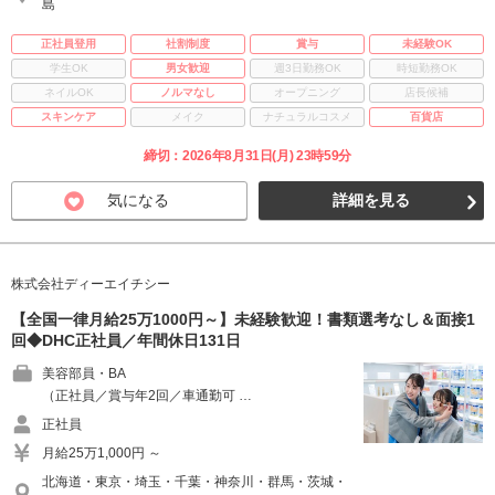
島
正社員登用
社割制度
賞与
未経験OK
学生OK
男女歓迎
週3日勤務OK
時短勤務OK
ネイルOK
ノルマなし
オープニング
店長候補
スキンケア
メイク
ナチュラルコスメ
百貨店
締切：2026年8月31日(月) 23時59分
気になる
詳細を見る
株式会社ディーエイチシー
【全国一律月給25万1000円～】未経験歓迎！書類選考なし＆面接1
回◆DHC正社員／年間休日131日
美容部員・BA
（正社員／賞与年2回／車通勤可 …
正社員
月給25万1,000円 ～
北海道・東京・埼玉・千葉・神奈川・群馬・茨城・