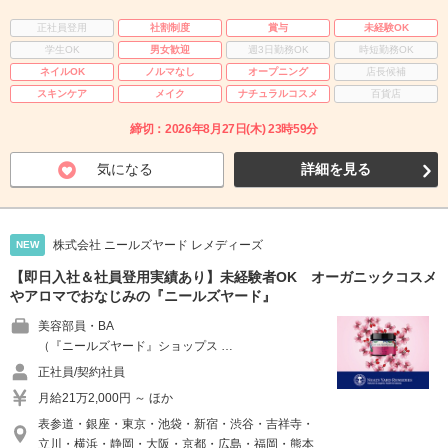
正社員登用
社割制度
賞与
未経験OK
学生OK
男女歓迎
週3日勤務OK
時短勤務OK
ネイルOK
ノルマなし
オープニング
店長候補
スキンケア
メイク
ナチュラルコスメ
百貨店
締切：2026年8月27日(木) 23時59分
気になる
詳細を見る
株式会社 ニールズヤード レメディーズ
NEW
【即日入社＆社員登用実績あり】未経験者OK オーガニックコスメ
やアロマでおなじみの『ニールズヤード』
美容部員・BA
（『ニールズヤード』ショップス …
正社員/契約社員
月給21万2,000円 ～ ほか
表参道・銀座・東京・池袋・新宿・渋谷・吉祥寺・
立川・横浜・静岡・大阪・京都・広島・福岡・熊本