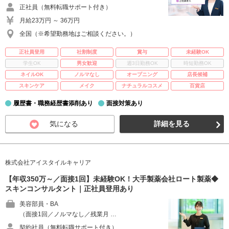
正社員（無料転職サポート付き）
月給23万円 ～ 36万円
全国（※希望勤務地はご相談ください。）
正社員登用
社割制度
賞与
未経験OK
学生OK
男女歓迎
週3日勤務OK
時短勤務OK
ネイルOK
ノルマなし
オープニング
店長候補
スキンケア
メイク
ナチュラルコスメ
百貨店
履歴書・職務経歴書添削あり
面接対策あり
気になる
詳細を見る
株式会社アイスタイルキャリア
【年収350万～／面接1回】未経験OK！大手製薬会社ロート製薬◆
スキンコンサルタント｜正社員登用あり
美容部員・BA
（面接1回／ノルマなし／残業月 …
契約社員（無料転職サポート付き）