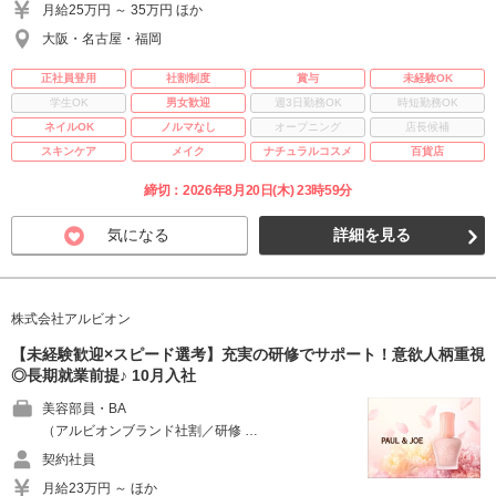
月給25万円 ～ 35万円 ほか
大阪・名古屋・福岡
正社員登用
社割制度
賞与
未経験OK
学生OK
男女歓迎
週3日勤務OK
時短勤務OK
ネイルOK
ノルマなし
オープニング
店長候補
スキンケア
メイク
ナチュラルコスメ
百貨店
締切：2026年8月20日(木) 23時59分
気になる
詳細を見る
株式会社アルビオン
【未経験歓迎×スピード選考】充実の研修でサポート！意欲人柄重視
◎長期就業前提♪ 10月入社
美容部員・BA
（アルビオンブランド社割／研修 …
契約社員
月給23万円 ～ ほか