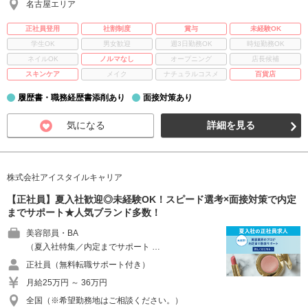
名古屋エリア
正社員登用
社割制度
賞与
未経験OK
学生OK
男女歓迎
週3日勤務OK
時短勤務OK
ネイルOK
ノルマなし
オープニング
店長候補
スキンケア
メイク
ナチュラルコスメ
百貨店
履歴書・職務経歴書添削あり
面接対策あり
気になる
詳細を見る
株式会社アイスタイルキャリア
【正社員】夏入社歓迎◎未経験OK！スピード選考×面接対策で内定
までサポート★人気ブランド多数！
美容部員・BA
（夏入社特集／内定までサポート …
正社員（無料転職サポート付き）
月給25万円 ～ 36万円
全国（※希望勤務地はご相談ください。）