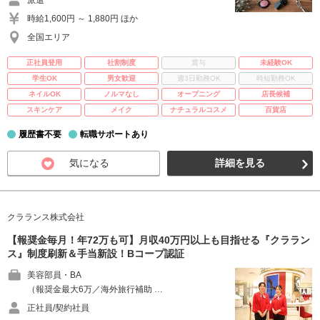
派遣
時給1,600円 ～ 1,880円 ほか
全国エリア
正社員登用
社割制度
賞与
未経験OK
学生OK
男女歓迎
週3日勤務OK
時短勤務OK
ネイルOK
ノルマなし
オープニング
店長候補
スキンケア
メイク
ナチュラルコスメ
百貨店
履歴書不要
転職サポートあり
気になる
詳細を見る
クラランス株式会社
【報奨金毎月！年72万も可】月収40万円以上も目指せる『クララン
ス』制度刷新＆手当新設！Bコープ認証
美容部員・BA
（報奨金最大6万／海外旅行補助 …
正社員/契約社員