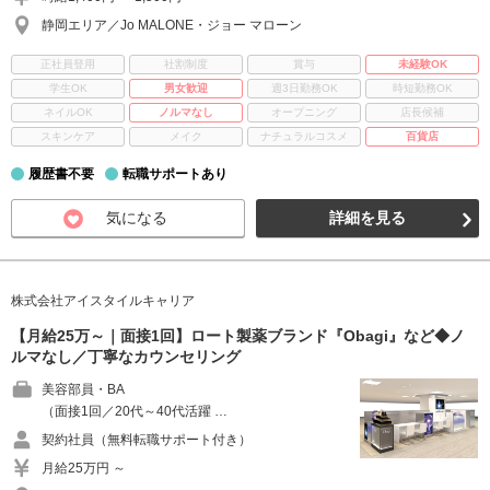
静岡エリア／Jo MALONE・ジョー マローン
正社員登用
社割制度
賞与
未経験OK
学生OK
男女歓迎
週3日勤務OK
時短勤務OK
ネイルOK
ノルマなし
オープニング
店長候補
スキンケア
メイク
ナチュラルコスメ
百貨店
履歴書不要
転職サポートあり
気になる
詳細を見る
株式会社アイスタイルキャリア
【月給25万～｜面接1回】ロート製薬ブランド『Obagi』など◆ノ
ルマなし／丁寧なカウンセリング
美容部員・BA
（面接1回／20代～40代活躍 …
契約社員（無料転職サポート付き）
月給25万円 ～