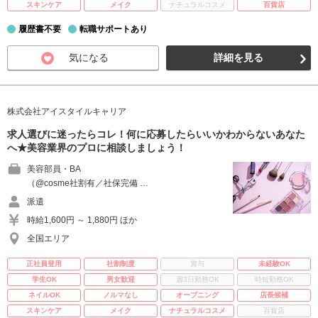
スキンケア
メイク
ナチュラルコスメ
百貨店
履歴書不要
転職サポートあり
気になる
詳細を見る
株式会社アイスタイルキャリア
求人選びに迷ったらコレ！何に応募したらいいかわからないあなた
へ★美容業界のプロに相談しましょう！
美容部員・BA
（@cosme社割有／社保完備 …
派遣
時給1,600円 ～ 1,880円 ほか
全国エリア
正社員登用
社割制度
賞与
未経験OK
学生OK
男女歓迎
週3日勤務OK
時短勤務OK
ネイルOK
ノルマなし
オープニング
店長候補
スキンケア
メイク
ナチュラルコスメ
百貨店