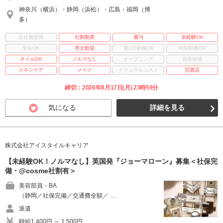
神奈川（横浜）・静岡（浜松）・広島・福岡（博
多）
正社員登用
社割制度
賞与
未経験OK
学生OK
男女歓迎
週3日勤務OK
時短勤務OK
ネイルOK
ノルマなし
オープニング
店長候補
スキンケア
メイク
ナチュラルコスメ
百貨店
締切：2026年8月17日(月) 23時59分
気になる
詳細を見る
株式会社アイスタイルキャリア
【未経験OK！ノルマなし】英国発『ジョーマローン』募集＜社保完
備・@cosme社割有＞
美容部員・BA
（静岡／社保完備／交通費全額／ …
派遣
時給1,400円 ～ 1,500円