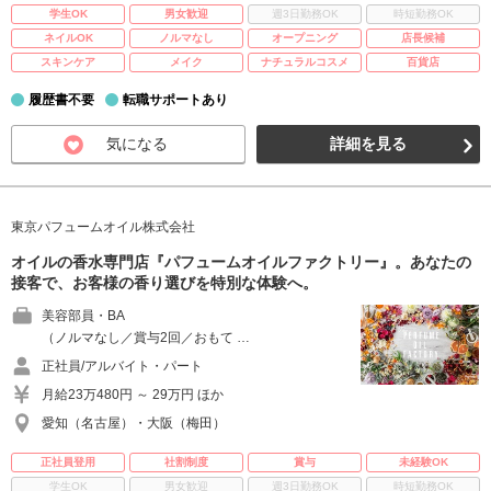
学生OK
男女歓迎
週3日勤務OK
時短勤務OK
ネイルOK
ノルマなし
オープニング
店長候補
スキンケア
メイク
ナチュラルコスメ
百貨店
履歴書不要
転職サポートあり
気になる
詳細を見る
東京パフュームオイル株式会社
オイルの香水専門店『パフュームオイルファクトリー』。あなたの
接客で、お客様の香り選びを特別な体験へ。
美容部員・BA
（ノルマなし／賞与2回／おもて …
正社員/アルバイト・パート
月給23万480円 ～ 29万円 ほか
愛知（名古屋）・大阪（梅田）
正社員登用
社割制度
賞与
未経験OK
学生OK
男女歓迎
週3日勤務OK
時短勤務OK