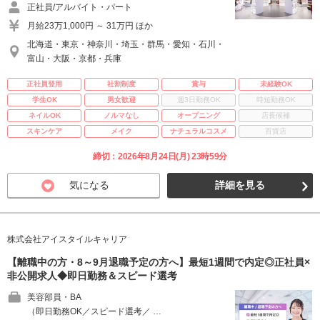
正社員/アルバイト・パート
月給23万1,000円 ～ 31万円 ほか
北海道・東京・神奈川・埼玉・群馬・愛知・石川・
富山・大阪・京都・兵庫
正社員登用
社割制度
賞与
未経験OK
学生OK
男女歓迎
週3日勤務OK
時短勤務OK
ネイルOK
ノルマなし
オープニング
店長候補
スキンケア
メイク
ナチュラルコスメ
百貨店
締切：2026年8月24日(月) 23時59分
気になる
詳細を見る
株式会社アイスタイルキャリア
【離職中の方・8～9月退職予定の方へ】最短1週間で内定◎正社員×
非公開求人◆即日勤務＆スピード選考
美容部員・BA
（即日勤務OK／スピード選考／ …