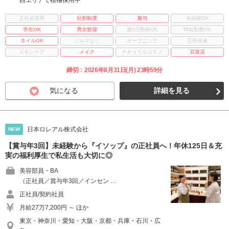
西エリアで積極採用中
正社員登用
社割制度
賞与
未経験OK
学生OK
男女歓迎
週3日勤務OK
時短勤務OK
ネイルOK
ノルマなし
オープニング
店長候補
スキンケア
メイク
ナチュラルコスメ
百貨店
締切：2026年8月31日(月) 23時59分
気になる
詳細を見る
日本ロレアル株式会社
NEW
【賞与年3回】未経験から『イソップ』の正社員へ！年休125日＆充
実の福利厚生で私生活も大切に◎
美容部員・BA
（正社員／賞与年3回／インセン …
正社員/契約社員
月給27万7,200円 ～ ほか
東京・神奈川・愛知・大阪・京都・兵庫・石川・広