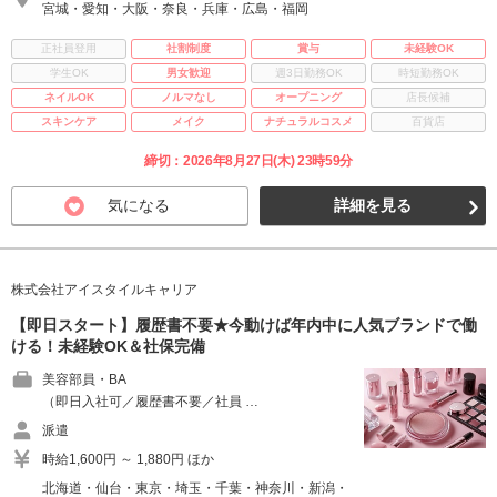
宮城・愛知・大阪・奈良・兵庫・広島・福岡
正社員登用
社割制度
賞与
未経験OK
学生OK
男女歓迎
週3日勤務OK
時短勤務OK
ネイルOK
ノルマなし
オープニング
店長候補
スキンケア
メイク
ナチュラルコスメ
百貨店
締切：2026年8月27日(木) 23時59分
気になる
詳細を見る
株式会社アイスタイルキャリア
【即日スタート】履歴書不要★今動けば年内中に人気ブランドで働
ける！未経験OK＆社保完備
美容部員・BA
（即日入社可／履歴書不要／社員 …
派遣
時給1,600円 ～ 1,880円 ほか
北海道・仙台・東京・埼玉・千葉・神奈川・新潟・