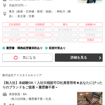
月給25万円 ～
東京（銀座・日本橋・新宿・池袋）・神奈川（横
浜）・名古屋・京都
正社員登用
社割制度
賞与
未経験OK
学生OK
男女歓迎
週3日勤務OK
時短勤務OK
ネイルOK
ノルマなし
オープニング
店長候補
スキンケア
メイク
ナチュラルコスメ
百貨店
履歴書・職務経歴書添削あり
面接対策あり
気になる
詳細を見る
株式会社アイスタイルキャリア
【秋入社】未経験OK！入社日相談可◎社員登用有★あなたにぴった
りのブランドをご提案＜履歴書不要＞
美容部員・BA
（秋入社特集／履歴書不要／社員 …