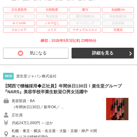
正社員登用
社割制度
賞与
未経験OK
学生OK
男女歓迎
週3日勤務OK
時短勤務OK
ネイルOK
ノルマなし
オープニング
店長候補
スキンケア
メイク
ナチュラルコスメ
百貨店
締切：2026年9月3日(木) 23時59分
気になる
詳細を見る
資生堂ジャパン株式会社
NEW
【関西で積極採用◆正社員】年間休日130日！資生堂グループ
『NARS』美容学校卒業生歓迎◎男女活躍中
美容部員・BA
（年間休日130日／新卒OK／ …
正社員
月給24万1,000円 ～ ほか
札幌・東京・横浜・名古屋・大阪・京都・神戸 ※関