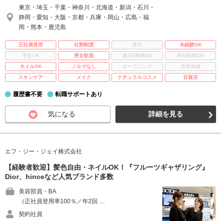
東京・埼玉・千葉・神奈川・北海道・新潟・石川・
静岡・愛知・大阪・京都・兵庫・岡山・広島・福
岡・熊本・鹿児島
正社員登用
社割制度
賞与
未経験OK
学生OK
男女歓迎
週3日勤務OK
時短勤務OK
ネイルOK
ノルマなし
オープニング
店長候補
スキンケア
メイク
ナチュラルコスメ
百貨店
履歴書不要
転職サポートあり
気になる
詳細を見る
エフ・ジー・ジェイ株式会社
【経験者歓迎】髪色自由・ネイルOK！『フルーツギャザリング』
Dior、hinceなど人気ブランド多数
美容部員・BA
（正社員登用率100％／年2回 …
契約社員