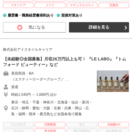
スキンケア
メイク
ナチュラルコスメ
百貨店
履歴書・職務経歴書添削あり
面接対策あり
気になる
詳細を見る
株式会社アイスタイルキャリア
【未経験◎全国募集】月収26万円以上も可！ 『LE LABO』『トム
フォード ビューティー』など
美容部員・BA
（エスティーローダーグループ／ …
派遣
時給1,540円 ～ 1,680円 ほか
東京・埼玉・千葉・神奈川・北海道・仙台・新潟・
石川・静岡・愛知・大阪・京都・兵庫・岡山・広
島・福岡・熊本・鹿児島など全国各地で募集
正社員登用
社割制度
賞与
未経験OK
学生OK
男女歓迎
週3日勤務OK
時短勤務OK