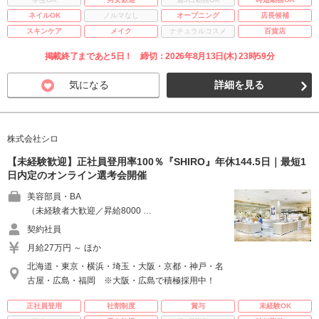
ネイルOK
ノルマなし
オープニング
店長候補
スキンケア
メイク
ナチュラルコスメ
百貨店
掲載終了まであと5日！ 締切：2026年8月13日(木) 23時59分
気になる
詳細を見る
株式会社シロ
【未経験歓迎】正社員登用率100％『SHIRO』年休144.5日｜最短1
日内定のオンライン選考会開催
美容部員・BA
（未経験者大歓迎／昇給8000 …
契約社員
月給27万円 ～ ほか
北海道・東京・横浜・埼玉・大阪・京都・神戸・名
古屋・広島・福岡 ※大阪・広島で積極採用中！
正社員登用
社割制度
賞与
未経験OK