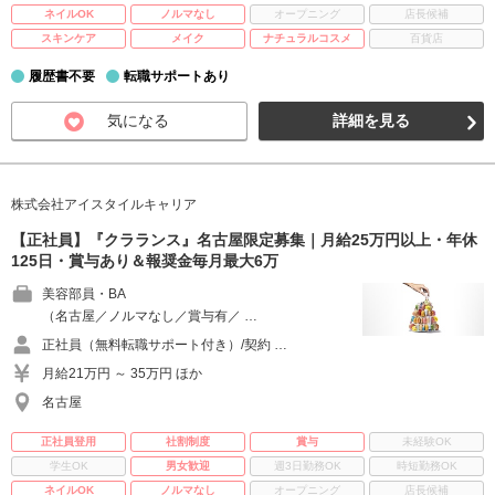
ネイルOK
ノルマなし
オープニング
店長候補
スキンケア
メイク
ナチュラルコスメ
百貨店
履歴書不要
転職サポートあり
気になる
詳細を見る
株式会社アイスタイルキャリア
【正社員】『クラランス』名古屋限定募集｜月給25万円以上・年休
125日・賞与あり＆報奨金毎月最大6万
美容部員・BA
（名古屋／ノルマなし／賞与有／ …
正社員（無料転職サポート付き）/契約 …
月給21万円 ～ 35万円 ほか
名古屋
正社員登用
社割制度
賞与
未経験OK
学生OK
男女歓迎
週3日勤務OK
時短勤務OK
ネイルOK
ノルマなし
オープニング
店長候補