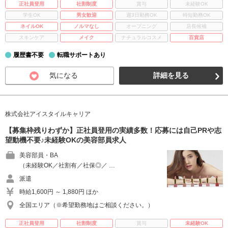
正社員登用
社割制度
賞与
未経験OK
学生OK
男女歓迎
週3日勤務OK
時短勤務OK
ネイルOK
ノルマなし
オープニング
店長候補
スキンケア
メイク
ナチュラルコスメ
百貨店
履歴書不要
転職サポートあり
気になる
詳細を見る
株式会社アイスタイルキャリア
【募集枠残りわずか】正社員登用の実績多数！応募には自己PRや志
望動機不要♪未経験OKの美容部員求人
美容部員・BA
（未経験OK／社割有／社保◎／ …
派遣
時給1,600円 ～ 1,880円 ほか
全国エリア（※希望勤務地はご相談ください。）
正社員登用
社割制度
賞与
未経験OK