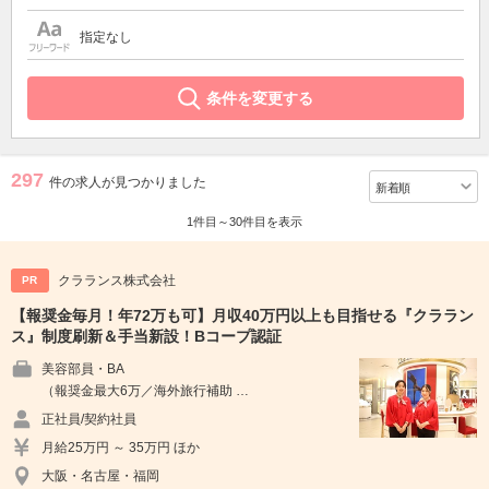
指定なし
条件を変更する
297
件の求人が見つかりました
1件目～30件目を表示
クラランス株式会社
PR
【報奨金毎月！年72万も可】月収40万円以上も目指せる『クララン
ス』制度刷新＆手当新設！Bコープ認証
美容部員・BA
（報奨金最大6万／海外旅行補助 …
正社員/契約社員
月給25万円 ～ 35万円 ほか
大阪・名古屋・福岡