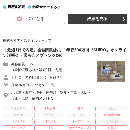
履歴書不要
転職サポートあり
気になる
詳細を見る
株式会社アイスタイルキャリア
【最短1日で内定】全国転勤あり！年収500万可『SHIRO』オンライ
ン説明会・選考会／ブランクOK
美容部員・BA
（全国転勤あり／最短1日で内定 …
正社員（無料転職サポート付き）
月給26万円 ～ 36万5,000円
北海道・東京・埼玉・神奈川・愛知・京都・大阪・
兵庫・広島・福岡／SHIRO
正社員登用
社割制度
賞与
未経験OK
学生OK
男女歓迎
週3日勤務OK
時短勤務OK
ネイルOK
ノルマなし
オープニング
店長候補
スキンケア
メイク
ナチュラルコスメ
百貨店