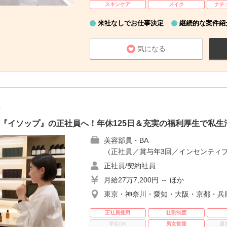
スキンケア
メイク
ナチ
来社なしでお仕事決定
継続的な案件紹
気になる
社
『イソップ』の正社員へ！年休125日＆充実の福利厚生で私生
美容部員・BA
（正社員／賞与年3回／インセンティブ
正社員/契約社員
月給27万7,200円 ～ ほか
東京・神奈川・愛知・大阪・京都・兵
正社員登用
社割制度
学生OK
男女歓迎
週