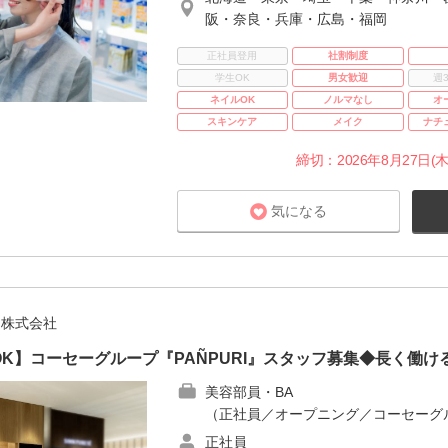
阪・奈良・兵庫・広島・福岡
正社員登用
社割制度
学生OK
男女歓迎
週
ネイルOK
ノルマなし
オ
スキンケア
メイク
ナチ
締切：2026年8月27日(木
気になる
ン株式会社
K】コーセーグループ『PAÑPURI』スタッフ募集◆長く働け
美容部員・BA
（正社員／オープニング／コーセーグ
正社員