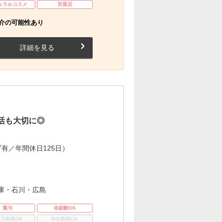
ュラルコスメ
百貨店
介の可能性あり
詳細を見る
活も大切に◎
有／年間休日125日）
庫・石川・広島
賞与
未経験OK
3日勤務OK
時短勤務OK