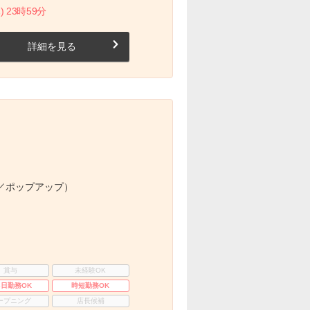
) 23時59分
詳細を見る
／ポップアップ）
賞与
未経験OK
3日勤務OK
時短勤務OK
ープニング
店長候補