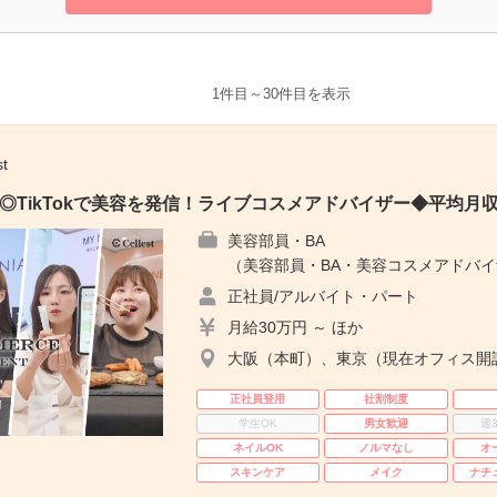
1件目～30件目を表示
t
◎TikTokで美容を発信！ライブコスメアドバイザー◆平均月収
美容部員・BA
（美容部員・BA・美容コスメアドバイ
正社員/アルバイト・パート
月給30万円 ～ ほか
大阪（本町）、東京（現在オフィス開
正社員登用
社割制度
学生OK
男女歓迎
週
ネイルOK
ノルマなし
オ
スキンケア
メイク
ナチ