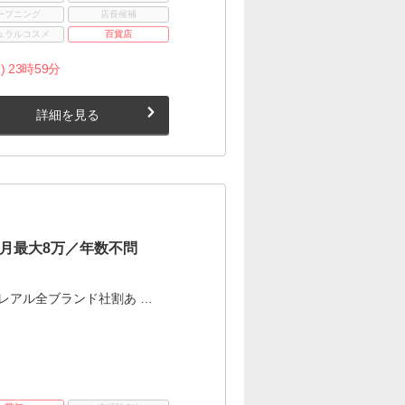
ープニング
店長候補
ュラルコスメ
百貨店
) 23時59分
詳細を見る
月最大8万／年数不問
レアル全ブランド社割あ …