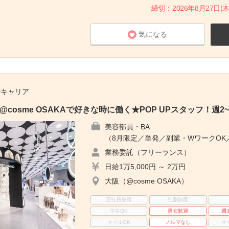
締切：2026年8月27日(木
気になる
ルキャリア
cosme OSAKAで好きな時に働く★POP UPスタッフ！週2~
美容部員・BA
（8月限定／単発／副業・WワークOK
業務委託（フリーランス）
日給1万5,000円 ～ 2万円
大阪（@cosme OSAKA）
正社員登用
社割制度
学生OK
男女歓迎
週
ネイルOK
ノルマなし
オ