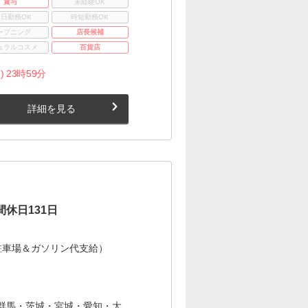
賞与
未経験OK
3日勤務OK
時短勤務OK
ープニング
店長候補
ュラルコスメ
百貨店
) 23時59分
詳細を見る
休日131日
駐車場＆ガソリン代支給）
群馬・茨城・宮城・愛知・大