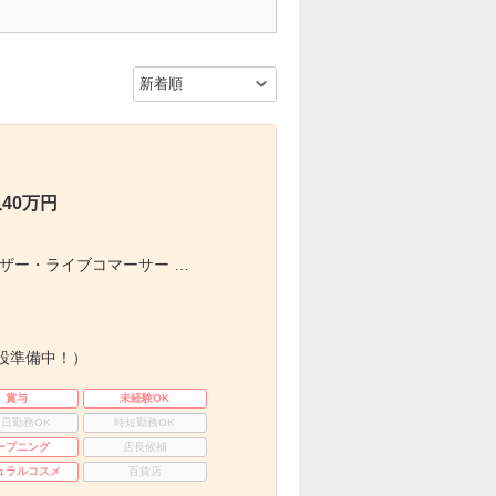
40万円
ザー・ライブコマーサー …
設準備中！）
賞与
未経験OK
3日勤務OK
時短勤務OK
ープニング
店長候補
ュラルコスメ
百貨店