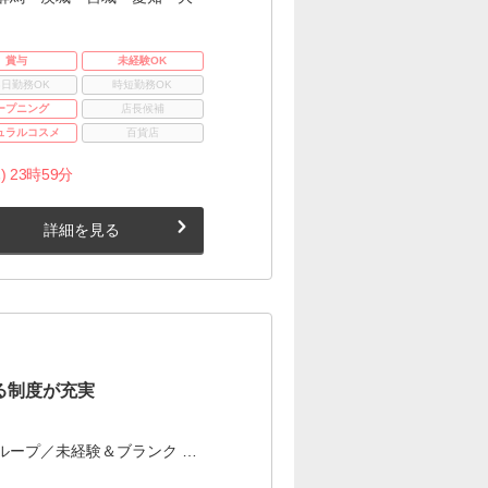
賞与
未経験OK
3日勤務OK
時短勤務OK
ープニング
店長候補
ュラルコスメ
百貨店
) 23時59分
詳細を見る
る制度が充実
ループ／未経験＆ブランク …