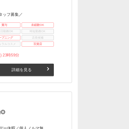
タッフ募集／
賞与
未経験OK
3日勤務OK
時短勤務OK
ープニング
店長候補
ュラルコスメ
百貨店
) 23時59分
詳細を見る
由◎
デー休暇／個人ノルマ無 …