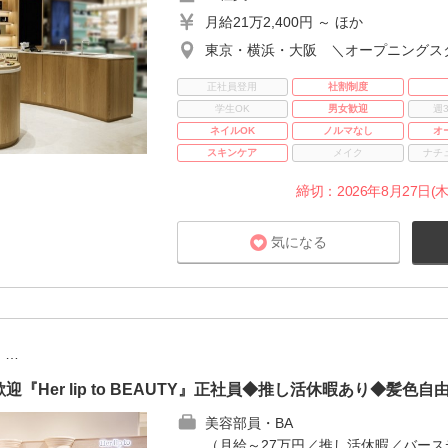
月給21万2,400円 ～ ほか
東京・横浜・大阪 ＼オープニングス
正社員登用
社割制度
学生OK
男女歓迎
週
ネイルOK
ノルマなし
オ
スキンケア
メイク
ナチ
締切：2026年8月27日(木
気になる
n …
Her lip to BEAUTY』正社員◆推し活休暇あり◆髪色自
美容部員・BA
（月給～27万円／推し活休暇／バース