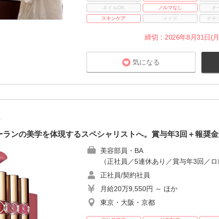
ネイルOK
ノルマなし
オ
スキンケア
メイク
ナチ
締切：2026年8月31日(月
気になる
社
ーランの美学を体現するスペシャリストへ。賞与年3回＋報奨金
美容部員・BA
（正社員／5連休あり／賞与年3回／ロ
正社員/契約社員
月給20万9,550円 ～ ほか
東京・大阪・京都