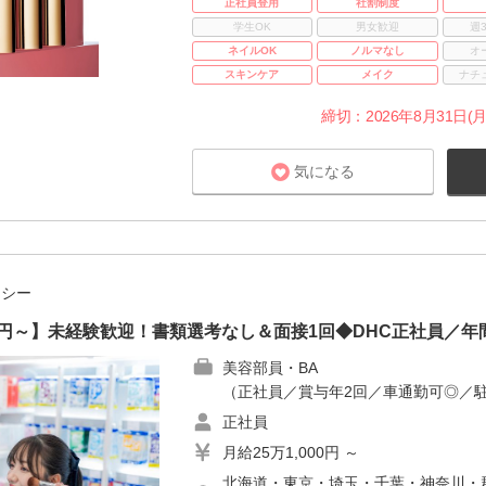
正社員登用
社割制度
学生OK
男女歓迎
週
ネイルOK
ノルマなし
オ
スキンケア
メイク
ナチ
締切：2026年8月31日(月
気になる
チシー
00円～】未経験歓迎！書類選考なし＆面接1回◆DHC正社員／年間
美容部員・BA
（正社員／賞与年2回／車通勤可◎／
正社員
月給25万1,000円 ～
北海道・東京・埼玉・千葉・神奈川・