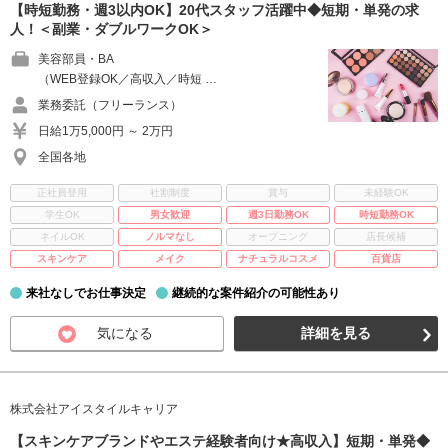
【時短勤務・週3以内OK】20代スタッフ活躍中◆短期・単発の求
人！＜副業・ダブルワークOK＞
美容部員・BA
（WEB登録OK／高収入／時短 …
業務委託（フリーランス）
日給1万5,000円 ～ 2万円
全国各地
正社員登用
社割制度
賞与
未経験OK
学生OK
男女歓迎
週3日勤務OK
時短勤務OK
ネイルOK
ノルマなし
オープニング
店長候補
スキンケア
メイク
ナチュラルコスメ
百貨店
来社なしでお仕事決定
継続的な案件紹介の可能性あり
気になる
詳細を見る
株式会社アイスタイルキャリア
【スキンケアブランドやエステ経験者向け★高収入】短期・単発◆