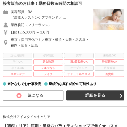
接客販売のお仕事！勤務日数＆時間の相談可
美容部員・BA
（高収入／スキンケアブランド／ …
業務委託（フリーランス）
日給1万5,000円 ～ 2万円
東京：採用強化中！／東京・横浜・大阪・名古屋・
福岡・仙台・広島
正社員登用
社割制度
賞与
未経験OK
学生OK
男女歓迎
週3日勤務OK
時短勤務OK
ネイルOK
ノルマなし
オープニング
店長候補
スキンケア
メイク
ナチュラルコスメ
百貨店
来社なしでお仕事決定
継続的な案件紹介の可能性あり
気になる
詳細を見る
株式会社アイスタイルキャリア
【関西エリア】短期・単発◇バラエティショップで働く★コスメ