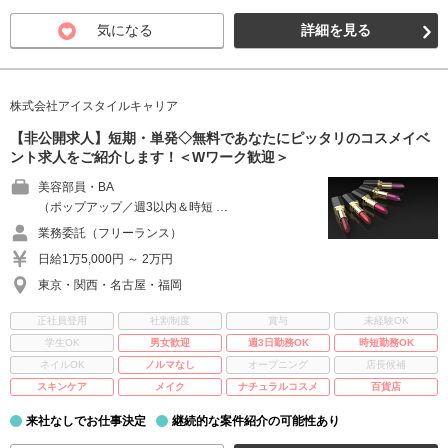
気になる
詳細を見る
株式会社アイスタイルキャリア
【非公開求人】短期・単発◇無料であなたにピッタリのコスメイベ
ント求人をご紹介します！＜Wワーク歓迎＞
美容部員・BA
（ポップアップ／週3以内＆時短 …
業務委託（フリーランス）
日給1万5,000円 ～ 2万円
東京・関西・名古屋・福岡
正社員登用
社割制度
賞与
未経験OK
学生OK
男女歓迎
週3日勤務OK
時短勤務OK
ネイルOK
ノルマなし
オープニング
店長候補
スキンケア
メイク
ナチュラルコスメ
百貨店
来社なしでお仕事決定
継続的な案件紹介の可能性あり