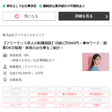
来社なしでお仕事決定
継続的な案件紹介の可能性あり
気になる
詳細を見る
株式会社アイスタイルキャリア
【フリーランス求人の転職相談】日給1万5000円～◆Wワーク・副
業OK◎短期・単発のお仕事をご紹介！
美容部員・BA
（枠残りわずか／お仕事開始まで …
業務委託（フリーランス）
日給1万5,000円 ～ 2万円
全国各地
正社員登用
社割制度
賞与
未経験OK
学生OK
男女歓迎
週3日勤務OK
時短勤務OK
ネイルOK
ノルマなし
オープニング
店長候補
スキンケア
メイク
ナチュラルコスメ
百貨店