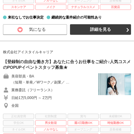
ネイルOK
ノルマなし
オープニング
店長候補
スキンケア
メイク
ナチュラルコスメ
百貨店
来社なしでお仕事決定
継続的な案件紹介の可能性あり
気になる
詳細を見る
株式会社アイスタイルキャリア
【登録制の自由な働き方】あなたに合うお仕事をご紹介♪人気コスメ
のPOPUPイベントスタッフ募集★
美容部員・BA
（短期・単発／Wワーク／副業／ …
業務委託（フリーランス）
日給1万5,000円 ～ 2万円
全国
正社員登用
社割制度
賞与
未経験OK
学生OK
男女歓迎
週3日勤務OK
時短勤務OK
ネイルOK
ノルマなし
オープニング
店長候補