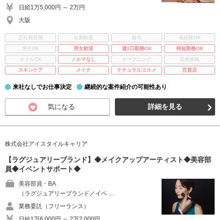
日給1万5,000円 ～ 2万円
大阪
正社員登用
社割制度
賞与
未経験OK
学生OK
男女歓迎
週3日勤務OK
時短勤務OK
ネイルOK
ノルマなし
オープニング
店長候補
スキンケア
メイク
ナチュラルコスメ
百貨店
来社なしでお仕事決定
継続的な案件紹介の可能性あり
気になる
詳細を見る
株式会社アイスタイルキャリア
【ラグジュアリーブランド】◆メイクアップアーティスト◆美容部
員◆イベントサポート◆
美容部員・BA
（ラグジュアリーブランド／イベ …
業務委託（フリーランス）
日給1万6,000円 ～ 2万2,000円