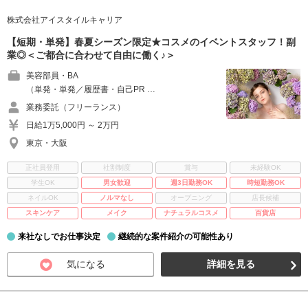
株式会社アイスタイルキャリア
【短期・単発】春夏シーズン限定★コスメのイベントスタッフ！副
業◎＜ご都合に合わせて自由に働く♪＞
美容部員・BA
（単発・単発／履歴書・自己PR …
業務委託（フリーランス）
日給1万5,000円 ～ 2万円
東京・大阪
正社員登用
社割制度
賞与
未経験OK
学生OK
男女歓迎
週3日勤務OK
時短勤務OK
ネイルOK
ノルマなし
オープニング
店長候補
スキンケア
メイク
ナチュラルコスメ
百貨店
来社なしでお仕事決定
継続的な案件紹介の可能性あり
気になる
詳細を見る