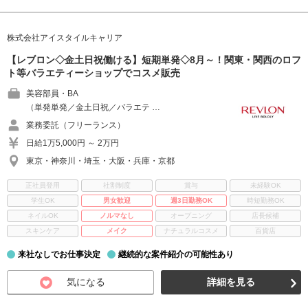
株式会社アイスタイルキャリア
【レブロン◇金土日祝働ける】短期単発◇8月～！関東・関西のロフ
ト等バラエティーショップでコスメ販売
美容部員・BA
（単発単発／金土日祝／バラエテ …
業務委託（フリーランス）
日給1万5,000円 ～ 2万円
東京・神奈川・埼玉・大阪・兵庫・京都
正社員登用
社割制度
賞与
未経験OK
学生OK
男女歓迎
週3日勤務OK
時短勤務OK
ネイルOK
ノルマなし
オープニング
店長候補
スキンケア
メイク
ナチュラルコスメ
百貨店
来社なしでお仕事決定
継続的な案件紹介の可能性あり
気になる
詳細を見る