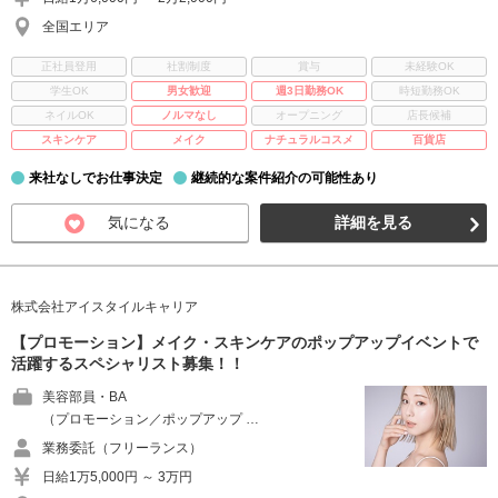
全国エリア
正社員登用
社割制度
賞与
未経験OK
学生OK
男女歓迎
週3日勤務OK
時短勤務OK
ネイルOK
ノルマなし
オープニング
店長候補
スキンケア
メイク
ナチュラルコスメ
百貨店
来社なしでお仕事決定
継続的な案件紹介の可能性あり
気になる
詳細を見る
株式会社アイスタイルキャリア
【プロモーション】メイク・スキンケアのポップアップイベントで
活躍するスペシャリスト募集！！
美容部員・BA
（プロモーション／ポップアップ …
業務委託（フリーランス）
日給1万5,000円 ～ 3万円