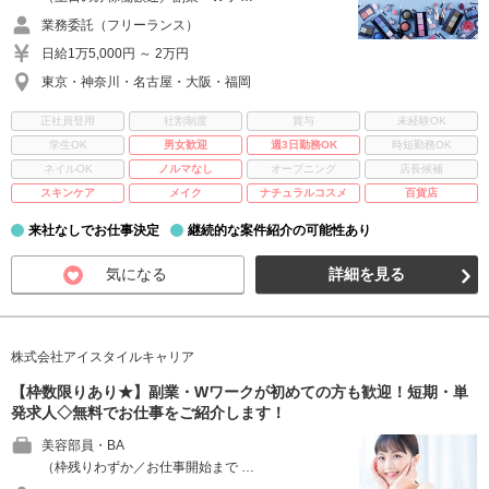
業務委託（フリーランス）
日給1万5,000円 ～ 2万円
東京・神奈川・名古屋・大阪・福岡
正社員登用
社割制度
賞与
未経験OK
学生OK
男女歓迎
週3日勤務OK
時短勤務OK
ネイルOK
ノルマなし
オープニング
店長候補
スキンケア
メイク
ナチュラルコスメ
百貨店
来社なしでお仕事決定
継続的な案件紹介の可能性あり
気になる
詳細を見る
株式会社アイスタイルキャリア
【枠数限りあり★】副業・Wワークが初めての方も歓迎！短期・単
発求人◇無料でお仕事をご紹介します！
美容部員・BA
（枠残りわずか／お仕事開始まで …