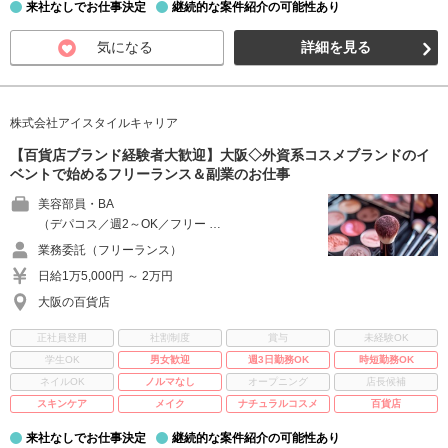
来社なしでお仕事決定
継続的な案件紹介の可能性あり
気になる
詳細を見る
株式会社アイスタイルキャリア
【百貨店ブランド経験者大歓迎】大阪◇外資系コスメブランドのイ
ベントで始めるフリーランス＆副業のお仕事
美容部員・BA
（デパコス／週2～OK／フリー …
業務委託（フリーランス）
日給1万5,000円 ～ 2万円
大阪の百貨店
正社員登用
社割制度
賞与
未経験OK
学生OK
男女歓迎
週3日勤務OK
時短勤務OK
ネイルOK
ノルマなし
オープニング
店長候補
スキンケア
メイク
ナチュラルコスメ
百貨店
来社なしでお仕事決定
継続的な案件紹介の可能性あり