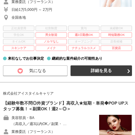
業務委託（フリーランス）
日給1万5,000円 ～ 2万円
全国各地
正社員登用
社割制度
賞与
未経験OK
学生OK
男女歓迎
週3日勤務OK
時短勤務OK
ネイルOK
ノルマなし
オープニング
店長候補
スキンケア
メイク
ナチュラルコスメ
百貨店
来社なしでお仕事決定
継続的な案件紹介の可能性あり
気になる
詳細を見る
株式会社アイスタイルキャリア
【経験年数不問◎外資ブランド】高収入★短期・単発◆POP UPス
タッフ募集！＜副業OK！週2～◎＞
美容部員・BA
（高収入／週3以内OK／副業・ …
業務委託（フリーランス）