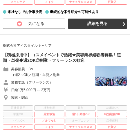
スキンケア
メイク
ナチュラルコスメ
百貨店
来社なしでお仕事決定
継続的な案件紹介の可能性あり
気になる
詳細を見る
株式会社アイスタイルキャリア
【積極採用中】コスメイベントで活躍★美容業界経験者募集！短
期・単発◆週2OK◎副業・フリーランス歓迎
美容部員・BA
（週2～OK／短期・単発／副業 …
業務委託（フリーランス）
日給1万5,000円 ～ 2万円
関東・関西
正社員登用
社割制度
賞与
未経験OK
学生OK
男女歓迎
週3日勤務OK
時短勤務OK
ネイルOK
ノルマなし
オープニング
店長候補
スキンケア
メイク
ナチュラルコスメ
百貨店