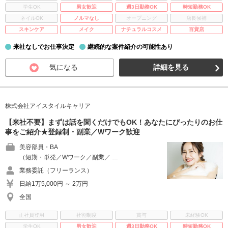
学生OK
男女歓迎
週3日勤務OK
時短勤務OK
ネイルOK
ノルマなし
オープニング
店長候補
スキンケア
メイク
ナチュラルコスメ
百貨店
来社なしでお仕事決定
継続的な案件紹介の可能性あり
気になる
詳細を見る
株式会社アイスタイルキャリア
【来社不要】まずは話を聞くだけでもOK！あなたにぴったりのお仕
事をご紹介★登録制・副業／Wワーク歓迎
美容部員・BA
（短期・単発／Wワーク／副業／ …
業務委託（フリーランス）
日給1万5,000円 ～ 2万円
全国
正社員登用
社割制度
賞与
未経験OK
学生OK
男女歓迎
週3日勤務OK
時短勤務OK