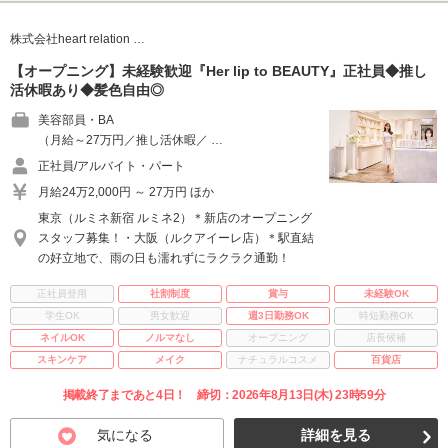
株式会社heart relation …
【オープニング】未経験歓迎『Her lip to BEAUTY』正社員◆推し
活休暇あり◆髪色自由◎
美容部員・BA
（月給～27万円／推し活休暇／ …
正社員/アルバイト・パート
月給24万2,000円 ～ 27万円 ほか
東京（ルミネ新宿 ルミネ2）＊新店のオープニング
スタッフ募集！・大阪（ルクアイーレ店）＊駅直結
の好立地で、雨の日も濡れずにラクラク通勤！
正社員登用
社割制度
賞与
未経験OK
学生OK
男女歓迎
週3日勤務OK
時短勤務OK
ネイルOK
ノルマなし
オープニング
店長候補
スキンケア
メイク
ナチュラルコスメ
百貨店
掲載終了まであと4日！ 締切：2026年8月13日(木) 23時59分
気になる
詳細を見る