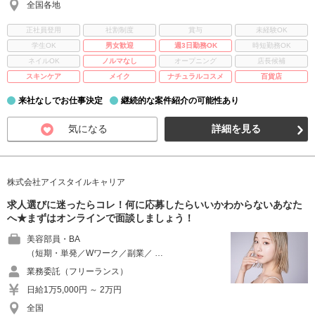
全国各地
正社員登用
社割制度
賞与
未経験OK
学生OK
男女歓迎
週3日勤務OK
時短勤務OK
ネイルOK
ノルマなし
オープニング
店長候補
スキンケア
メイク
ナチュラルコスメ
百貨店
来社なしでお仕事決定
継続的な案件紹介の可能性あり
気になる
詳細を見る
株式会社アイスタイルキャリア
求人選びに迷ったらコレ！何に応募したらいいかわからないあなた
へ★まずはオンラインで面談しましょう！
美容部員・BA
（短期・単発／Wワーク／副業／ …
業務委託（フリーランス）
日給1万5,000円 ～ 2万円
全国