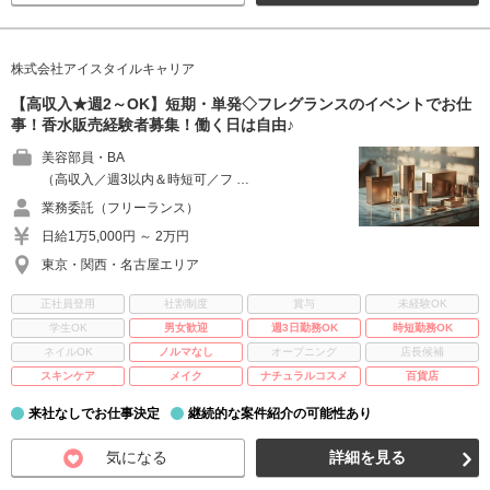
株式会社アイスタイルキャリア
【高収入★週2～OK】短期・単発◇フレグランスのイベントでお仕
事！香水販売経験者募集！働く日は自由♪
美容部員・BA
（高収入／週3以内＆時短可／フ …
業務委託（フリーランス）
日給1万5,000円 ～ 2万円
東京・関西・名古屋エリア
正社員登用
社割制度
賞与
未経験OK
学生OK
男女歓迎
週3日勤務OK
時短勤務OK
ネイルOK
ノルマなし
オープニング
店長候補
スキンケア
メイク
ナチュラルコスメ
百貨店
来社なしでお仕事決定
継続的な案件紹介の可能性あり
気になる
詳細を見る