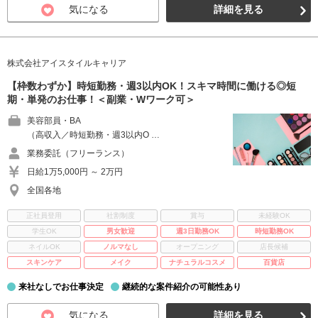
気になる
詳細を見る
株式会社アイスタイルキャリア
【枠数わずか】時短勤務・週3以内OK！スキマ時間に働ける◎短
期・単発のお仕事！＜副業・Wワーク可＞
美容部員・BA
（高収入／時短勤務・週3以内O …
業務委託（フリーランス）
日給1万5,000円 ～ 2万円
全国各地
正社員登用
社割制度
賞与
未経験OK
学生OK
男女歓迎
週3日勤務OK
時短勤務OK
ネイルOK
ノルマなし
オープニング
店長候補
スキンケア
メイク
ナチュラルコスメ
百貨店
来社なしでお仕事決定
継続的な案件紹介の可能性あり
気になる
詳細を見る