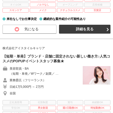
ネイルOK
ノルマなし
オープニング
店長候補
スキンケア
メイク
ナチュラルコスメ
百貨店
来社なしでお仕事決定
継続的な案件紹介の可能性あり
気になる
詳細を見る
株式会社アイスタイルキャリア
【短期・単発】ブランド・店舗に固定されない新しい働き方♪人気コ
スメのPOPUPイベントスタッフ募集★
美容部員・BA
（短期・単発／Wワーク／副業／ …
業務委託（フリーランス）
日給1万5,000円 ～ 2万円
全国
正社員登用
社割制度
賞与
未経験OK
学生OK
男女歓迎
週3日勤務OK
時短勤務OK