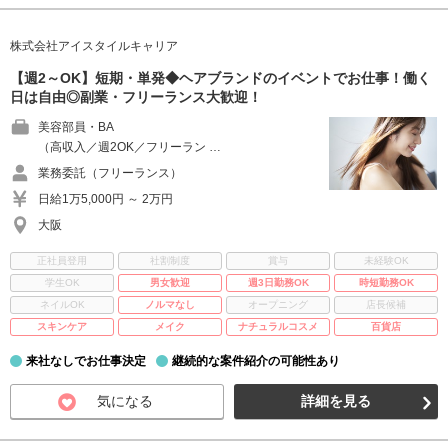
株式会社アイスタイルキャリア
【週2～OK】短期・単発◆ヘアブランドのイベントでお仕事！働く
日は自由◎副業・フリーランス大歓迎！
美容部員・BA
（高収入／週2OK／フリーラン …
業務委託（フリーランス）
日給1万5,000円 ～ 2万円
大阪
正社員登用
社割制度
賞与
未経験OK
学生OK
男女歓迎
週3日勤務OK
時短勤務OK
ネイルOK
ノルマなし
オープニング
店長候補
スキンケア
メイク
ナチュラルコスメ
百貨店
来社なしでお仕事決定
継続的な案件紹介の可能性あり
気になる
詳細を見る