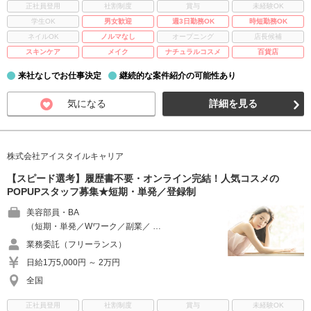
正社員登用
社割制度
賞与
未経験OK
学生OK
男女歓迎
週3日勤務OK
時短勤務OK
ネイルOK
ノルマなし
オープニング
店長候補
スキンケア
メイク
ナチュラルコスメ
百貨店
来社なしでお仕事決定
継続的な案件紹介の可能性あり
気になる
詳細を見る
株式会社アイスタイルキャリア
【スピード選考】履歴書不要・オンライン完結！人気コスメの
POPUPスタッフ募集★短期・単発／登録制
美容部員・BA
（短期・単発／Wワーク／副業／ …
業務委託（フリーランス）
日給1万5,000円 ～ 2万円
全国
正社員登用
社割制度
賞与
未経験OK