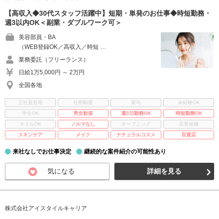
【高収入◆30代スタッフ活躍中】短期・単発のお仕事◆時短勤務・
週3以内OK＜副業・ダブルワーク可＞
美容部員・BA
（WEB登録OK／高収入／時短 …
業務委託（フリーランス）
日給1万5,000円 ～ 2万円
全国各地
正社員登用
社割制度
賞与
未経験OK
学生OK
男女歓迎
週3日勤務OK
時短勤務OK
ネイルOK
ノルマなし
オープニング
店長候補
スキンケア
メイク
ナチュラルコスメ
百貨店
来社なしでお仕事決定
継続的な案件紹介の可能性あり
気になる
詳細を見る
株式会社アイスタイルキャリア