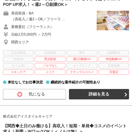
POP UP求人！＜週2～◎副業OK＞
美容部員・BA
（高収入／週2～OK／フリーラ …
業務委託（フリーランス）
日給1万5,000円 ～ 2万円
関西エリア
正社員登用
社割制度
賞与
未経験OK
学生OK
男女歓迎
週3日勤務OK
時短勤務OK
ネイルOK
ノルマなし
オープニング
店長候補
スキンケア
メイク
ナチュラルコスメ
百貨店
来社なしでお仕事決定
継続的な案件紹介の可能性あり
気になる
詳細を見る
株式会社アイスタイルキャリア
【関西◆土日のみ働ける】高収入！短期・単発◆コスメのイベント
求人！副業・WワークOK！＜ノルマ無し＞