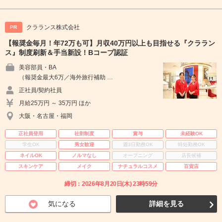
クラランス株式会社
PR
【報奨金毎月！年72万も可】月収40万円以上も目指せる『クララン
ス』制度刷新＆手当新設！Bコープ認証
美容部員・BA
（報奨金最大6万／海外旅行補助 …
正社員/契約社員
月給25万円 ～ 35万円 ほか
大阪・名古屋・福岡
正社員登用
社割制度
賞与
未経験OK
学生OK
男女歓迎
週3日勤務OK
時短勤務OK
ネイルOK
ノルマなし
オープニング
店長候補
スキンケア
メイク
ナチュラルコスメ
百貨店
締切：2026年8月20日(木) 23時59分
気になる
詳細を見る