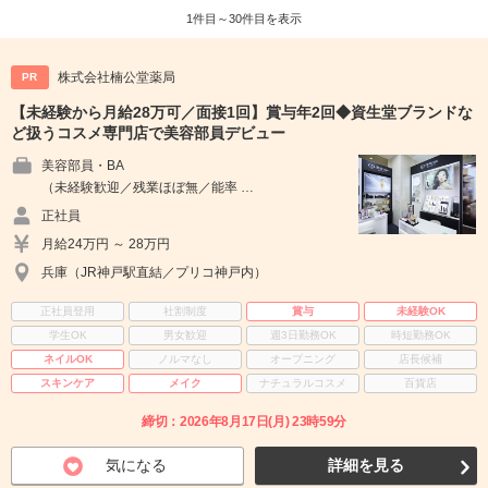
1件目～30件目を表示
株式会社楠公堂薬局
PR
【未経験から月給28万可／面接1回】賞与年2回◆資生堂ブランドな
ど扱うコスメ専門店で美容部員デビュー
美容部員・BA
（未経験歓迎／残業ほぼ無／能率 …
正社員
月給24万円 ～ 28万円
兵庫（JR神戸駅直結／プリコ神戸内）
正社員登用
社割制度
賞与
未経験OK
学生OK
男女歓迎
週3日勤務OK
時短勤務OK
ネイルOK
ノルマなし
オープニング
店長候補
スキンケア
メイク
ナチュラルコスメ
百貨店
締切：2026年8月17日(月) 23時59分
気になる
詳細を見る