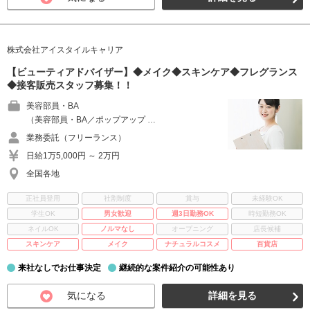
株式会社アイスタイルキャリア
【ビューティアドバイザー】◆メイク◆スキンケア◆フレグランス
◆接客販売スタッフ募集！！
美容部員・BA
（美容部員・BA／ポップアップ …
業務委託（フリーランス）
日給1万5,000円 ～ 2万円
全国各地
正社員登用
社割制度
賞与
未経験OK
学生OK
男女歓迎
週3日勤務OK
時短勤務OK
ネイルOK
ノルマなし
オープニング
店長候補
スキンケア
メイク
ナチュラルコスメ
百貨店
来社なしでお仕事決定
継続的な案件紹介の可能性あり
気になる
詳細を見る