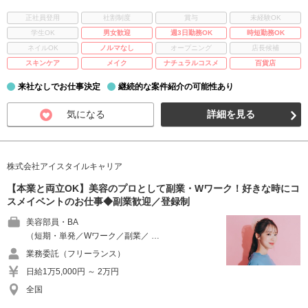
正社員登用
社割制度
賞与
未経験OK
学生OK
男女歓迎
週3日勤務OK
時短勤務OK
ネイルOK
ノルマなし
オープニング
店長候補
スキンケア
メイク
ナチュラルコスメ
百貨店
来社なしでお仕事決定
継続的な案件紹介の可能性あり
気になる
詳細を見る
株式会社アイスタイルキャリア
【本業と両立OK】美容のプロとして副業・Wワーク！好きな時にコ
スメイベントのお仕事◆副業歓迎／登録制
美容部員・BA
（短期・単発／Wワーク／副業／ …
業務委託（フリーランス）
日給1万5,000円 ～ 2万円
全国