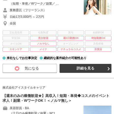
（短期・単発／Wワーク／副業／ …
業務委託（フリーランス）
日給1万5,000円 ～ 2万円
全国
正社員登用
社割制度
賞与
未経験OK
学生OK
男女歓迎
週3日勤務OK
時短勤務OK
ネイルOK
ノルマなし
オープニング
店長候補
スキンケア
メイク
ナチュラルコスメ
百貨店
来社なしでお仕事決定
継続的な案件紹介の可能性あり
気になる
詳細を見る
株式会社アイスタイルキャリア
【週末のみの稼働歓迎★】高収入！短期・単発◆コスメのイベント
求人！副業・WワークOK！＜ノルマ無し＞
美容部員・BA
（土日のみ稼働歓迎／副業・Wワ …