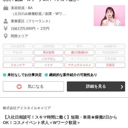
美容部員・BA
（土日のみ稼働歓迎／副業・Wワ …
業務委託（フリーランス）
日給1万5,000円 ～ 2万円
関西エリア
正社員登用
社割制度
賞与
未経験OK
学生OK
男女歓迎
週3日勤務OK
時短勤務OK
ネイルOK
ノルマなし
オープニング
店長候補
スキンケア
メイク
ナチュラルコスメ
百貨店
来社なしでお仕事決定
継続的な案件紹介の可能性あり
気になる
詳細を見る
株式会社アイスタイルキャリア
【入社日相談可！スキマ時間に働く】短期・単発★稼働2日から
OK！コスメイベント求人＜Wワーク歓迎＞