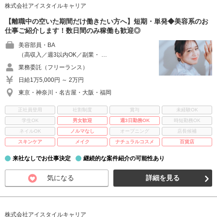
株式会社アイスタイルキャリア
【離職中の空いた期間だけ働きたい方へ】短期・単発◆美容系のお
仕事ご紹介します！数日間のみ稼働も歓迎◎
美容部員・BA
（高収入／週3以内OK／副業・ …
業務委託（フリーランス）
日給1万5,000円 ～ 2万円
東京・神奈川・名古屋・大阪・福岡
正社員登用
社割制度
賞与
未経験OK
学生OK
男女歓迎
週3日勤務OK
時短勤務OK
ネイルOK
ノルマなし
オープニング
店長候補
スキンケア
メイク
ナチュラルコスメ
百貨店
来社なしでお仕事決定
継続的な案件紹介の可能性あり
気になる
詳細を見る
株式会社アイスタイルキャリア