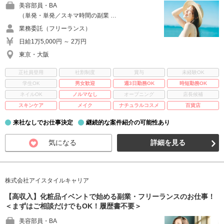
美容部員・BA
（単発・単発／スキマ時間の副業 …
業務委託（フリーランス）
日給1万5,000円 ～ 2万円
東京・大阪
正社員登用
社割制度
賞与
未経験OK
学生OK
男女歓迎
週3日勤務OK
時短勤務OK
ネイルOK
ノルマなし
オープニング
店長候補
スキンケア
メイク
ナチュラルコスメ
百貨店
来社なしでお仕事決定
継続的な案件紹介の可能性あり
気になる
詳細を見る
株式会社アイスタイルキャリア
【高収入】化粧品イベントで始める副業・フリーランスのお仕事！
＜まずはご相談だけでもOK！履歴書不要＞
美容部員・BA