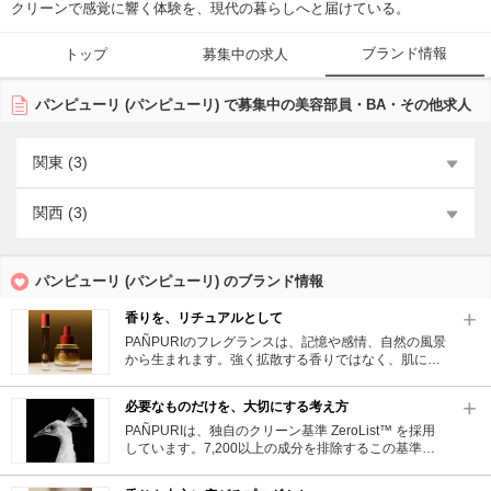
クリーンで感覚に響く体験を、現代の暮らしへと届けている。
ブランド情報
トップ
募集中の求人
パンピューリ (パンピューリ) で募集中の美容部員・BA・その他求人
関東 (3)
関西 (3)
パンピューリ (パンピューリ) のブランド情報
香りを、リチュアルとして
PAÑPURIのフレグランスは、記憶や感情、自然の風景
から生まれます。強く拡散する香りではなく、肌に近
く、親密に寄り添う設計。一日の始まりや終わり、気
持ちを切り替えたい瞬間に、そっと呼吸を整えるよう
必要なものだけを、大切にする考え方
な香りを目指しています。香りは、感情に触れるも
の。そして、ウェルビーイングの一部です。
PAÑPURIは、独自のクリーン基準 ZeroList™ を採用
しています。7,200以上の成分を排除するこの基準
は、単なるクリーンビューティーではありません。心
と身体、そして環境までを含めて安心して使えるこ