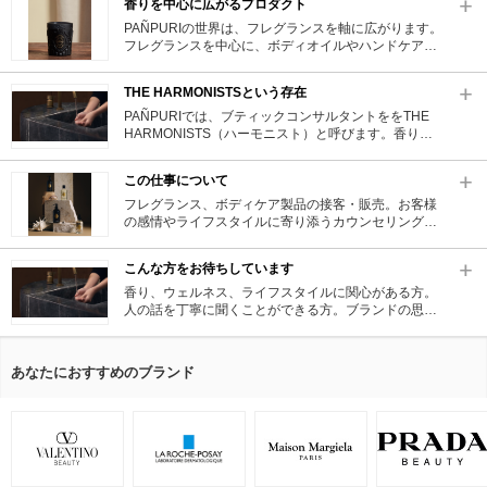
香りを中心に広がるプロダクト
と。毎日のリチュアルとして、長く寄り添えること。
それが、PAÑPURIの考える「美しさ」です。
PAÑPURIの世界は、フレグランスを軸に広がります。
フレグランスを中心に、ボディオイルやハンドケア、
バスアイテムなどのボディケア、キャンドルやディフ
ューザーといった空間の香りを整えるホームアンビエ
THE HARMONISTSという存在
ンスまで、香りを軸にしたプロダクトを展開していま
す。すべては、日常を整えるための感覚的な体験とし
PAÑPURIでは、ブティックコンサルタントををTHE
て設計されています。
HARMONISTS（ハーモニスト）と呼びます。香りと
リチュアルを通して、お客様一人ひとりを調和へ導く
存在です。今の気分、ライフスタイル、言葉にならな
この仕事について
い感覚に耳を傾けながら、最適な香りとの出会いを一
緒に創っていきます。
フレグランス、ボディケア製品の接客・販売。お客様
の感情やライフスタイルに寄り添うカウンセリング。
PAÑPURIの哲学や世界観を、自分の言葉で伝えるこ
と。商品管理、売場づくり、店舗運営に関わる業務全
こんな方をお待ちしています
般。売ることよりも、体験を丁寧に手渡すことを大切
にしています。
香り、ウェルネス、ライフスタイルに関心がある方。
人の話を丁寧に聞くことができる方。ブランドの思想
や背景を大切にできる方。フレグランス未経験の方、
男女問わず歓迎します。
あなたにおすすめのブランド