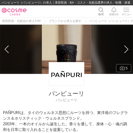
パンピューリ（パンピューリ）の求人｜美容部員・BA・コスメ・化粧品業界の求人・転職・派遣
美容部員・化粧品の求人TOP
ブランドから求人を探す
パンピューリ（パンピューリ）
5
パンピューリ
パンピューリ
PAÑPURIは、タイのウェルネス思想にルーツを持つ、東洋発のフレグラ
ンス＆ホリスティック・ウェルネスブランド。
2003年、一本のオイルから誕生した。香りを通して、身体・心・魂の調
和を日常に取り入れることを提案している。