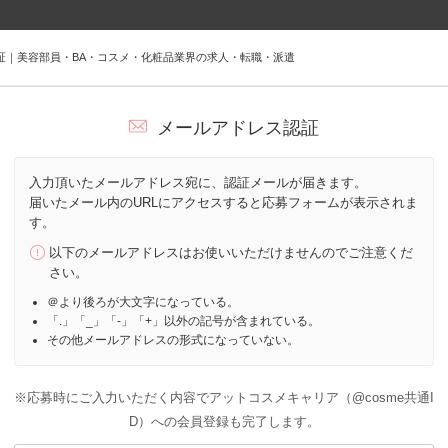
証｜美容部員・BA・コスメ・化粧品業界の求人・転職・派遣
メールアドレス認証
入力頂いたメールアドレス宛に、認証メールが届きます。
届いたメール内のURLにアクセスすると応募フォームが表示されま
す。
以下のメールアドレスはお使いいただけませんのでご注意くだ
さい。
＠より後ろが大文字になっている。
「.」「_」「-」「+」以外の記号が含まれている。
その他メールアドレスの形式になっていない。
※応募時にご入力いただく内容でアットコスメキャリア（@cosme共通I
D）への会員登録も完了します。