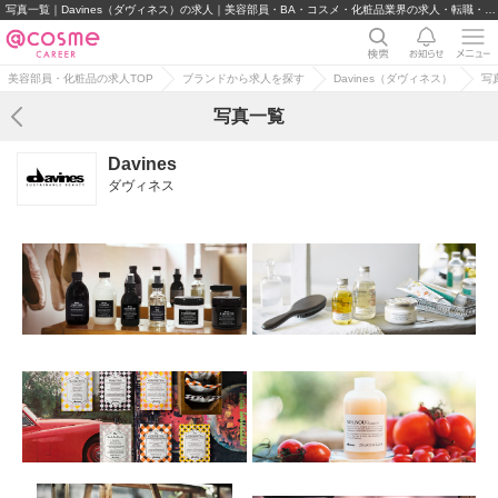
写真一覧｜Davines（ダヴィネス）の求人｜美容部員・BA・コスメ・化粧品業界の求人・転職・派遣
美容部員・化粧品の求人TOP
ブランドから求人を探す
Davines（ダヴィネス）
写
写真一覧
Davines
ダヴィネス