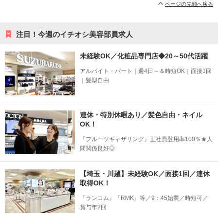
ページの先頭へ戻る
注目！今週のイチオシ美容部員求人
未経験OK／化粧品専門店◆20～50代活躍
アルバイト・パート｜週4日～＆時短OK｜面接1回
｜髪型自由
連休・特別休暇あり／髪色自由・ネイル
OK！
『フルーツギャザリング』正社員登用率100％★人
間関係良好◎
【埼玉・川越】未経験OK／面接1回／連休
取得OK！
『ランコム』『RMK』等／9：45始業／時短可／
賞与年2回