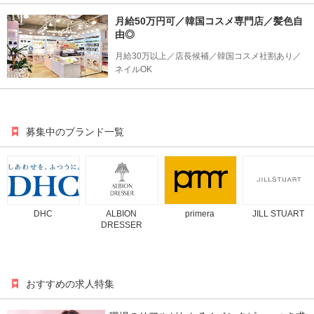
月給50万円可／韓国コスメ専門店／髪色自
由◎
月給30万以上／店長候補／韓国コスメ社割あり／
ネイルOK
募集中のブランド一覧
DHC
ALBION
primera
JILL STUART
DRESSER
おすすめの求人特集