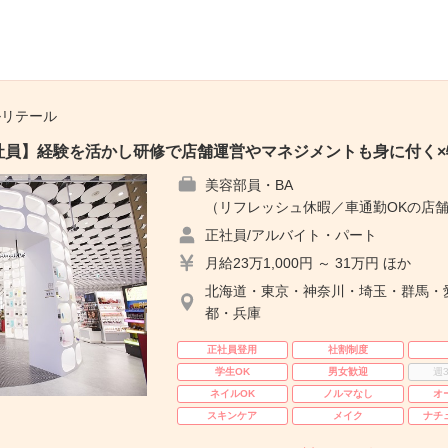
ルリテール
E｜正社員】経験を活かし研修で店舗運営やマネジメントも身に付く
美容部員・BA
（リフレッシュ休暇／車通勤OKの店舗
正社員/アルバイト・パート
月給23万1,000円 ～ 31万円 ほか
北海道・東京・神奈川・埼玉・群馬・
都・兵庫
正社員登用
社割制度
学生OK
男女歓迎
週
ネイルOK
ノルマなし
オ
スキンケア
メイク
ナチ