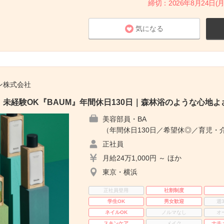
締切：2026年8月24日(月
気になる
ン株式会社
未経験OK『BAUM』年間休日130日｜森林浴のような心地よ
美容部員・BA
（年間休日130日／希望休◎／育児・
正社員
月給24万1,000円 ～ ほか
東京・横浜
正社員登用
社割制度
学生OK
男女歓迎
週
ネイルOK
ノルマなし
オ
スキンケア
メイク
ナチ