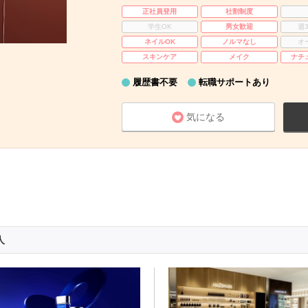
正社員登用
社割制度
学生OK
男女歓迎
週
ネイルOK
ノルマなし
オ
スキンケア
メイク
ナチ
履歴書不要
転職サポートあり
気になる
人