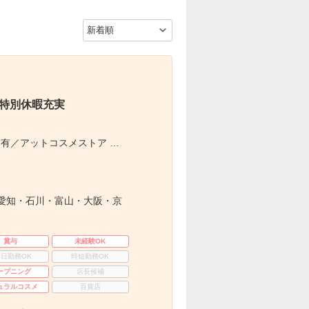
×特別休暇充実
有／アットコスメストア …
愛知・石川・富山・大阪・京
賞与
未経験OK
3日勤務OK
時短勤務OK
ープニング
店長候補
ュラルコスメ
百貨店