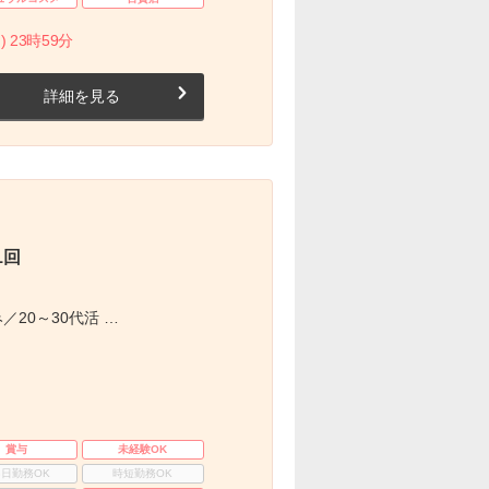
) 23時59分
詳細を見る
1回
／20～30代活 …
賞与
未経験OK
3日勤務OK
時短勤務OK