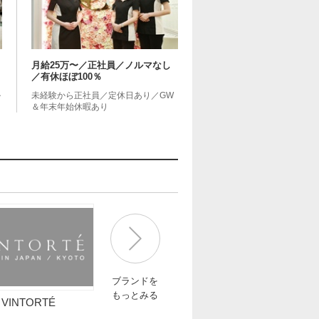
月給25万〜／正社員／ノルマなし
／有休ほぼ100％
ル
未経験から正社員／定休日あり／GW
＆年末年始休暇あり
ブランドを
もっとみる
VINTORTÉ