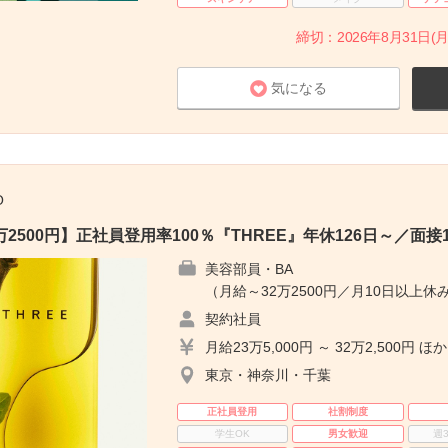
締切：2026年8月31日(月
気になる
O
2500円】正社員登用率100％『THREE』年休126日～／面接
美容部員・BA
（月給～32万2500円／月10日以上休み
契約社員
月給23万5,000円 ～ 32万2,500円 ほか
東京・神奈川・千葉
正社員登用
社割制度
学生OK
男女歓迎
週