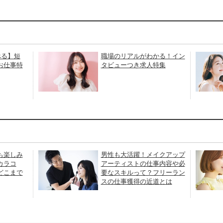
べる】短
職場のリアルがわかる！イン
お仕事特
タビューつき求人特集
も楽しみ
男性も大活躍！メイクアップ
カラコ
アーティストの仕事内容や必
どこまで
要なスキルって？フリーラン
スの仕事獲得の近道とは