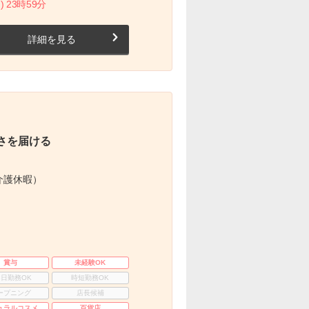
) 23時59分
詳細を見る
さを届ける
介護休暇）
賞与
未経験OK
3日勤務OK
時短勤務OK
ープニング
店長候補
ュラルコスメ
百貨店