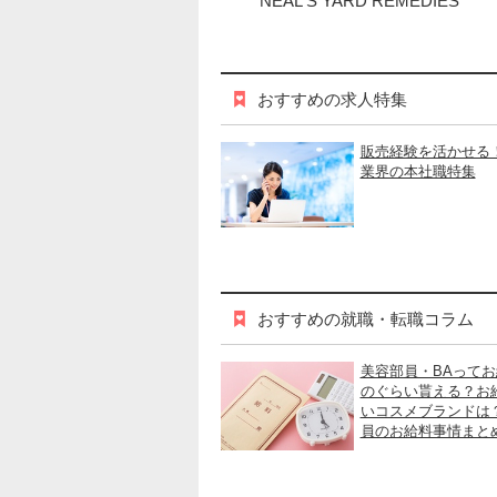
NEAL'S YARD REMEDIES
おすすめの求人特集
販売経験を活かせる
業界の本社職特集
おすすめの就職・転職コラム
美容部員・BAって
のぐらい貰える？お
いコスメブランドは
員のお給料事情まと