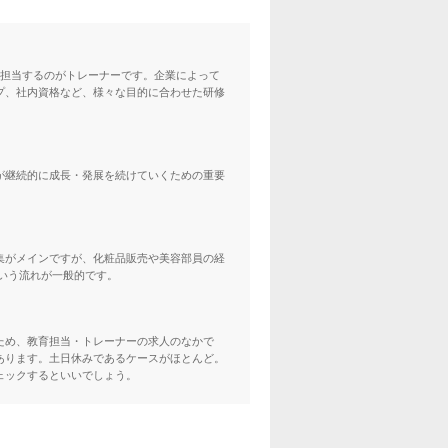
を担当するのがトレーナーです。企業によって
プ、社内資格など、様々な目的に合わせた研修
が継続的に成長・発展を続けていくための重要
集がメインですが、化粧品販売や美容部員の経
いう流れが一般的です。
ため、教育担当・トレーナーの求人のなかで
あります。土日休みであるケースがほとんど。
ェックするといいでしょう。