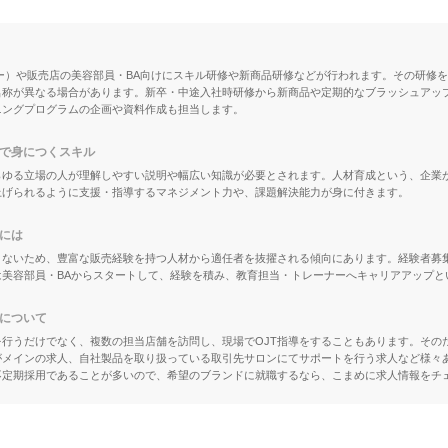
ー）や販売店の美容部員・BA向けにスキル研修や新商品研修などが行われます。その研修
名称が異なる場合があります。新卒・中途入社時研修から新商品や定期的なブラッシュアッ
ニングプログラムの企画や資料作成も担当します。
で身につくスキル
らゆる立場の人が理解しやすい説明や幅広い知識が必要とされます。人材育成という、企業
上げられるように支援・指導するマネジメント力や、課題解決能力が身に付きます。
には
きないため、豊富な販売経験を持つ人材から適任者を抜擢される傾向にあります。経験者募
美容部員・BAからスタートして、経験を積み、教育担当・トレーナーへキャリアアップと
について
行うだけでなく、複数の担当店舗を訪問し、現場でOJT指導をすることもあります。その
がメインの求人、自社製品を取り扱っている取引先サロンにてサポートを行う求人など様々
不定期採用であることが多いので、希望のブランドに就職するなら、こまめに求人情報をチ