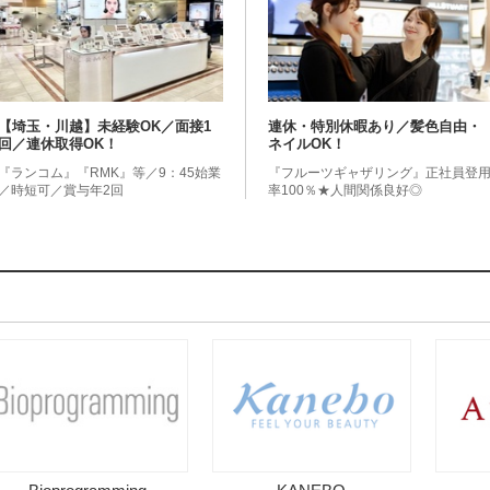
【埼玉・川越】未経験OK／面接1
連休・特別休暇あり／髪色自由・
回／連休取得OK！
ネイルOK！
『ランコム』『RMK』等／9：45始業
『フルーツギャザリング』正社員登
／時短可／賞与年2回
率100％★人間関係良好◎