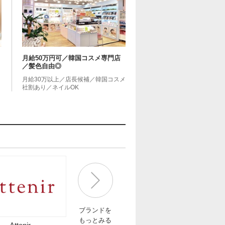
月給50万円可／韓国コスメ専門店
／髪色自由◎
用
月給30万以上／店長候補／韓国コスメ
社割あり／ネイルOK
ブランドを
もっとみる