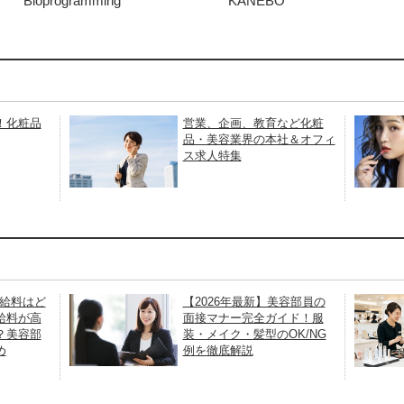
Bioprogramming
KANEBO
！化粧品
営業、企画、教育など化粧
品・美容業界の本社＆オフィ
ス求人特集
お給料はど
【2026年最新】美容部員の
給料が高
面接マナー完全ガイド！服
？美容部
装・メイク・髪型のOK/NG
め
例を徹底解説