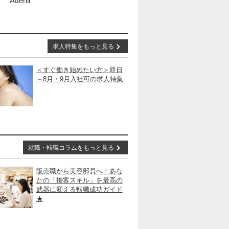
Attenir
求人特集をもっと見る
＜すぐ働き始めたい方＞即日
～8月・9月入社可の求人特集
就職・転職コラムをもっと見る
販売職から美容部員へ！あな
たの「接客スキル」を最高の
武器に変える転職成功ガイド
★