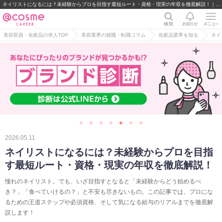
ネイリストになるには？未経験からプロを目指す最短ルート・資格・現実の年収を徹底解説！｜美容部員・BA・コスメ・化粧品業界の求人・転職・派遣
美容部員・化粧品の求人TOP
美容業界の就職・転職コラム
化粧品業界を知る
ネイ
2026.05.11
ネイリストになるには？未経験からプロを目指
す最短ルート・資格・現実の年収を徹底解説！
憧れのネイリスト。でも、いざ目指すとなると「未経験からどう始めるべ
き？」「食べていけるの？」と不安も尽きないもの。この記事では、プロにな
るための王道ステップや必須資格、そして気になる給与のリアルまでを徹底解
説します！