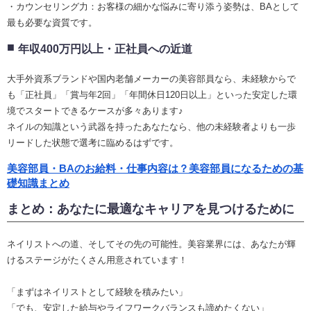
・カウンセリング力：お客様の細かな悩みに寄り添う姿勢は、BAとして
最も必要な資質です。
年収400万円以上・正社員への近道
大手外資系ブランドや国内老舗メーカーの美容部員なら、未経験からで
も「正社員」「賞与年2回」「年間休日120日以上」といった安定した環
境でスタートできるケースが多々あります♪
ネイルの知識という武器を持ったあなたなら、他の未経験者よりも一歩
リードした状態で選考に臨めるはずです。
美容部員・BAのお給料・仕事内容は？美容部員になるための基
礎知識まとめ
まとめ：あなたに最適なキャリアを見つけるために
ネイリストへの道、そしてその先の可能性。美容業界には、あなたが輝
けるステージがたくさん用意されています！
「まずはネイリストとして経験を積みたい」
「でも、安定した給与やライフワークバランスも諦めたくない」