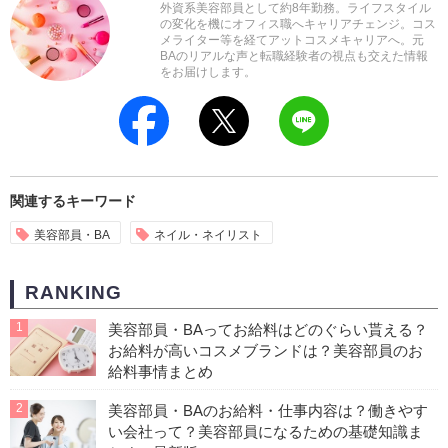
外資系美容部員として約8年勤務。ライフスタイル
の変化を機にオフィス職へキャリアチェンジ。コス
メライター等を経てアットコスメキャリアへ。元
BAのリアルな声と転職経験者の視点も交えた情報
をお届けします。
関連するキーワード
美容部員・BA
ネイル・ネイリスト
RANKING
1
美容部員・BAってお給料はどのぐらい貰える？
お給料が高いコスメブランドは？美容部員のお
給料事情まとめ
2
美容部員・BAのお給料・仕事内容は？働きやす
い会社って？美容部員になるための基礎知識ま