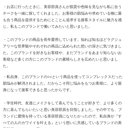
・お店に行ったときに、美容部員さんが肌質や色味を見ながら私に合う
チークを一緒に探してくれました。お客様の肌悩みや求めている物に最
も合う商品を提供するためにとことん追求する接客スタイルに魅力を感
じ、私もこのブランドで働いてみたいと思いました。
・このブランドの商品を長年愛用しています。知れば知るほどラグジュ
アリーな世界観やそれぞれの商品に込められた想いの深さに気づきまし
た。このブランドを好きなお客様や、まだブランドをあまり知らないお
客様など多くの方にこのブランドの素晴らしさを広めたいと思いまし
た。
・私自身、このブランドの○○という商品を使ってコンプレックスだった
肌悩みが解消されました。だからこそ同じ悩みをもつお客様に、より親
身になって接客できると思ったからです。
・学生時代、友達にメイクをして喜んでもうことが好きで、より多くの
方に喜んでもらいたいと思い美容部員を目指しました。その中でも、ブ
ランドに愛情を持っている美容部員になりたかったので、私自身が『す
べての人のカワイイを叶える』という想いに共感しているブランドの美