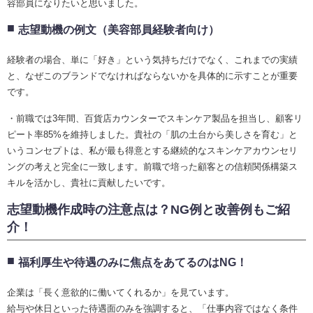
容部員になりたいと思いました。
志望動機の例文（美容部員経験者向け）
経験者の場合、単に「好き」という気持ちだけでなく、これまでの実績
と、なぜこのブランドでなければならないかを具体的に示すことが重要
です。
・前職では3年間、百貨店カウンターでスキンケア製品を担当し、顧客リ
ピート率85%を維持しました。貴社の「肌の土台から美しさを育む」と
いうコンセプトは、私が最も得意とする継続的なスキンケアカウンセリ
ングの考えと完全に一致します。前職で培った顧客との信頼関係構築ス
キルを活かし、貴社に貢献したいです。
志望動機作成時の注意点は？NG例と改善例もご紹
介！
福利厚生や待遇のみに焦点をあてるのはNG！
企業は「長く意欲的に働いてくれるか」を見ています。
給与や休日といった待遇面のみを強調すると、「仕事内容ではなく条件