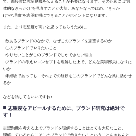
て、面接官に志望動機を伝えることが必要になります。そのためには”具
体的なきっかけ”を見直すことが大切。あなたならではの、“きっか
け”や“理由”を志望動機にできることがポイントになります。
また、より志望度が高いと思ってもらうために、
□数あるブランドのなかで、なぜこのブランドを志望するのか
□このブランドでやりたいこと
□やりたいことがこのブランドでしかできない理由
□ブランドの考えやコンセプトを理解した上で、どんな美容部員になりた
いか
□未経験であっても、それまでの経験をこのブランドでどんな風に活かせ
るか
などを話してもいいですね♪
志望度をアピールするために、ブランド研究は絶対で
す！
志望動機を考える上でブランドを理解することはとても大切なこと。
理解しているからこそこのブランドで働きたい！ということをきちんと