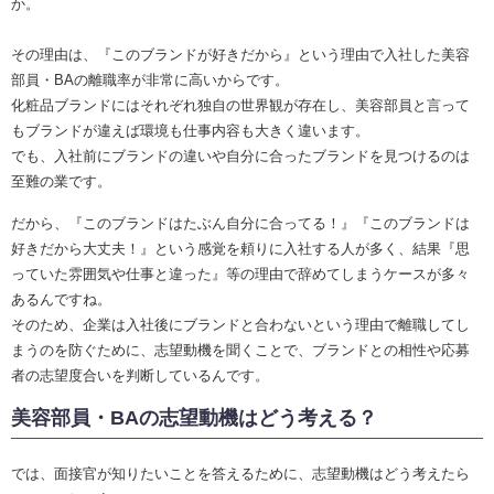
か。
その理由は、『このブランドが好きだから』という理由で入社した美容
部員・BAの離職率が非常に高いからです。
化粧品ブランドにはそれぞれ独自の世界観が存在し、美容部員と言って
もブランドが違えば環境も仕事内容も大きく違います。
でも、入社前にブランドの違いや自分に合ったブランドを見つけるのは
至難の業です。
だから、『このブランドはたぶん自分に合ってる！』『このブランドは
好きだから大丈夫！』という感覚を頼りに入社する人が多く、結果『思
っていた雰囲気や仕事と違った』等の理由で辞めてしまうケースが多々
あるんですね。
そのため、企業は入社後にブランドと合わないという理由で離職してし
まうのを防ぐために、志望動機を聞くことで、ブランドとの相性や応募
者の志望度合いを判断しているんです。
美容部員・BAの志望動機はどう考える？
では、面接官が知りたいことを答えるために、志望動機はどう考えたら