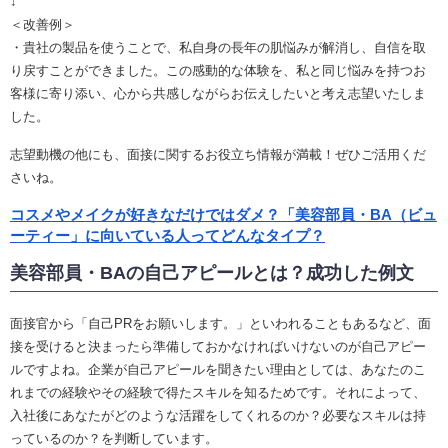
↓
＜改善例＞
・貴社の製品を使うことで、私自身の長年の肌悩みが解消し、自信を取
り戻すことができました。この感動的な体験を、私と同じ悩みを持つお
客様に寄り添い、心から共感しながらお伝えしたいと考え志望いたしま
した。
志望動機の他にも、面接に関するお役立ち情報が満載！ぜひご活用くだ
さいね。
コスメやメイクが好きなだけではダメ？「美容部員・BA（ビュ
ーティー」に向いている人ってどんなタイプ？
美容部員・BAの自己アピールとは？成功した例文
面接官から「自己PRをお願いします。」といわれることもあるなど、面
接を受けると決まったら準備しておかなければいけないのが自己アピー
ルですよね。企業が自己アピールを聞きたい理由としては、あなたのこ
れまでの経験やその経験で得たスキルを知るためです。それによって、
入社後にあなたがどのような活躍をしてくれるのか？必要なスキルは持
っているのか？を判断しています。