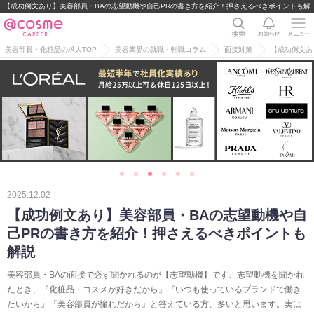
【成功例文あり】美容部員・BAの志望動機や自己PRの書き方を紹介！押さえ
美容部員・化粧品の求人TOP
美容業界の就職・転職コラム
面接対策
【成功例文あ
2025.12.02
【成功例文あり】美容部員・BAの志望動機や自
己PRの書き方を紹介！押さえるべきポイントも
解説
美容部員・BAの面接で必ず聞かれるのが【志望動機】です。志望動機を聞かれ
たとき、『化粧品・コスメが好きだから』『いつも使っているブランドで働き
たいから』『美容部員が憧れだから』と答えている方、多いと思います。実は