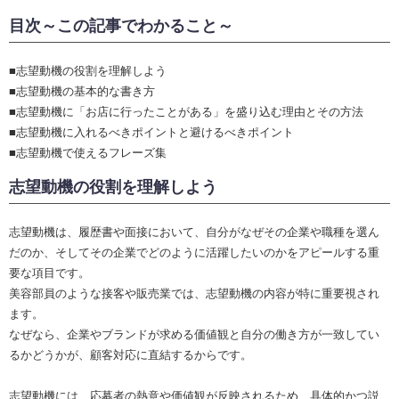
目次～この記事でわかること～
■志望動機の役割を理解しよう
■志望動機の基本的な書き方
■志望動機に「お店に行ったことがある」を盛り込む理由とその方法
■志望動機に入れるべきポイントと避けるべきポイント
■志望動機で使えるフレーズ集
志望動機の役割を理解しよう
志望動機は、履歴書や面接において、自分がなぜその企業や職種を選ん
だのか、そしてその企業でどのように活躍したいのかをアピールする重
要な項目です。
美容部員のような接客や販売業では、志望動機の内容が特に重要視され
ます。
なぜなら、企業やブランドが求める価値観と自分の働き方が一致してい
るかどうかが、顧客対応に直結するからです。
志望動機には、応募者の熱意や価値観が反映されるため、具体的かつ説