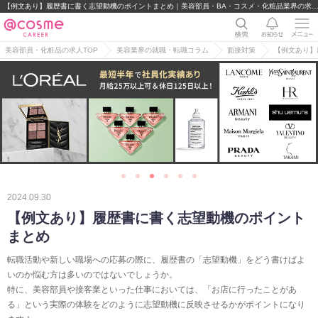
【例文あり】履歴書に書く志望動機のポイントまとめ｜美容部員・BA・コスメ・化粧品業界の求人
美容部員・化粧品の求人TOP
美容業界の就職・転職コラム
面接対策
【例文あり】
2024.09.30
【例文あり】履歴書に書く志望動機のポイント
まとめ
転職活動や新しい職場への応募の際に、履歴書の「志望動機」をどう書けばよ
いのか悩む方は多いのではないでしょうか。
特に、美容部員や接客業といった仕事においては、「お店に行ったことがあ
る」という実際の体験をどのように志望動機に反映させるかがポイントになり