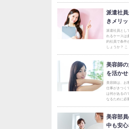
派遣社員
きメリッ
派遣社員とし
れるケースは
約社員で条件
しょうか？ こ
美容師の
を活かせ
美容師は、お
仕事がきつく
は何があるの
なるために必要
美容部員
中も安心