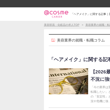
「ヘアメイク」に関する記事｜
美容部員・化粧品の求人TOP
美容業界の就職・転
美容業界の就職・転職コラム
「ヘアメイク」に関する記事（5
【202
不況に強
「今の業界は
転職したい」
の「安定性」
況や危機に強 