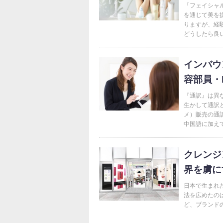
「フェイシャ
を通じて美を
りますが、経
どうしたら良い
インバウ
容部員・
『通訳』は異
生かして通訳
メ）販売の通
中国語に加えて
クレンジ
界を虜に
日本で生まれ
法を広めたのは
ど、ブランド