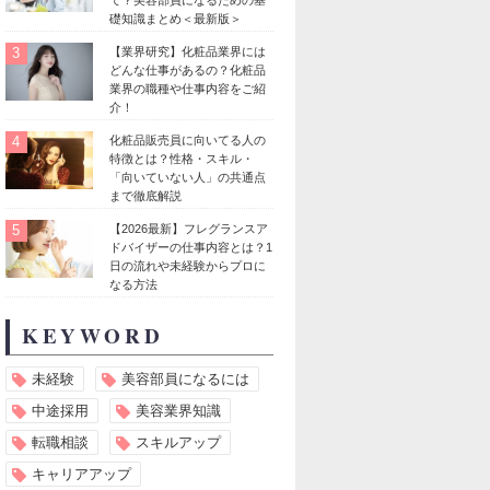
礎知識まとめ＜最新版＞
3
【業界研究】化粧品業界には
どんな仕事があるの？化粧品
業界の職種や仕事内容をご紹
介！
4
化粧品販売員に向いてる人の
特徴とは？性格・スキル・
「向いていない人」の共通点
まで徹底解説
5
【2026最新】フレグランスア
ドバイザーの仕事内容とは？1
日の流れや未経験からプロに
なる方法
KEYWORD
未経験
美容部員になるには
中途採用
美容業界知識
転職相談
スキルアップ
キャリアアップ