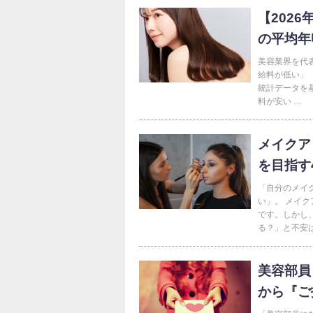
【202
の平均年
美容業界を代
給料が低い」
統計データを
料が安い …
メイクア
を目指す
「自分のメイ
い」。 メイ
です。しかし
る？」と不安は
美容部員
から『ご