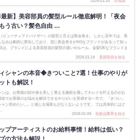
2026.01.20
豆知識
6年最新】美容部員の髪型ルール徹底解明！「夜会
もう古い？髪色自由 …
A（ビューティアドバイザー）の髪型と言えば夜会巻き。 しかし近年では、美
しなみは劇的に変化しており、逆に夜会巻きがNGなブランドがあるって知っ
今回は、ブランドによる美容部員の髪型の違いやルール、金髪OKなブランドま
2026.01.14
美容部員を知る
ィシャンの本音◆きついこと7選！仕事のやりが
ットも解説！
ャンは、お客様の顔や体を美しく整える施術を通してキレイを叶えるのがお
技術でお客様のお悩みを解決できるやりがいを実感する一方で、「きつい」
ャン辞めたい...」と感じる場面も少なくないようです。 では具体的にはど
…
2026.01.09
化粧品業界を知る
ップアーティストのお給料事情！給料は低い？
プの方法も解説！