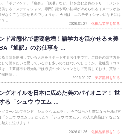
ル」「ボディケア」「痩身」「脱毛」など、顔を含む全身のトリートメント
提供するエステティシャン。専門知識や高い技術が求められるイメージがあ
験がなくても目指せるのでしょうか。 今回は「エステティシャンになるには
？ …
2026.01.27
化粧品業界を知る
ンド常態化で需要急増！語学力を活かせる★美
BA『通訳』のお仕事を …
なる言語を使用している人達をサポートするお仕事です。ご自身の語学力を
として働きたいと思っている方も多いのではないでしょうか。化粧品（コス
訳は、主要都市や観光地では必須のポジションとして定着しており、英語・
韓国語 …
2026.01.27
美容部員を知る
ングオイルを日本に広めた美のパイオニア！ 世
する「シュウ ウエム …
たグローバルブランド「シュウ ウエムラ」。今では当たり前になった洗顔方
「シュウ ウエムラ」だった？ 「シュウ ウエムラ」の人気商品は？ などな
の魅力に迫ります！
2026.01.26
化粧品業界を知る