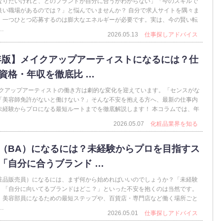
なりたいけれど、どのブランドが自分に合うかわからない」「今のスキルで
良い職場があるのでは？」と悩んでいませんか？ 自分で求人サイトを隅々ま
、一つひとつ応募するのは膨大なエネルギーが必要です。実は、今の賢い転
…
2026.05.13
仕事探しアドバイス
6年版】メイクアップアーティストになるには？仕
資格・年収を徹底比 …
メイクアップアーティストの働き方は劇的な変化を迎えています。「センスがな
「美容師免許がないと働けない？」そんな不安を抱える方へ、最新の仕事内
未経験からプロになる最短ルートまでを徹底解説します！ 本コラムでは、年
2026.05.07
化粧品業界を知る
（BA）になるには？未経験からプロを目指すス
「自分に合うブランド …
粧品販売員）になるには、まず何から始めればいいのでしょうか？「未経験
」「自分に向いてるブランドはどこ？」といった不安を抱くのは当然です。
、美容部員になるための最短ステップや、百貨店・専門店など働く場所ごと
…
2026.05.01
仕事探しアドバイス