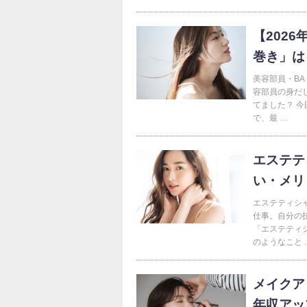
【202
巻き」は
美容部員・B
容部員の身だ
てました？ 
で、最 …
エステテ
い・メリ
エステティシ
仕事。自分の
「エステティシ
のようなこと 
メイクア
年収アッ