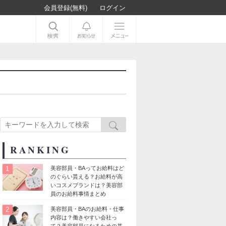
会員登録(無料)
ログイン
RANKING
1
美容部員・BAってお給料はど
のぐらい貰える？お給料が高
いコスメブランドは？美容部
員のお給料事情まとめ
2
美容部員・BAのお給料・仕事
内容は？働きやすい会社っ
て？美容部員になるための基