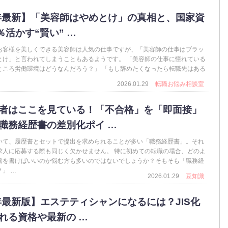
6年最新】「美容師はやめとけ」の真相と、国家資
％活かす“賢い” …
お客様を美しくできる美容師は人気の仕事ですが、「美容師の仕事はブラッ
とけ」と言われてしまうこともあるようです。 「美容師の仕事に憧れている
ところ労働環境はどうなんだろう？」 「もし辞めたくなったら転職先はある
2026.01.29
転職お悩み相談室
者はここを見ている！「不合格」を「即面接」
職務経歴書の差別化ポイ …
いて、履歴書とセットで提出を求められることが多い「職務経歴書」。それ
求人に応募する際も同じく欠かせません。 特に初めての転職の場合、どのよ
書を書けばいいのか悩む方も多いのではないでしょうか？そもそも「職務経
」 …
2026.01.29
豆知識
6年最新版】エステティシャンになるには？JIS化
れる資格や最新の …