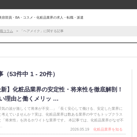
美容部員・BA・コスメ・化粧品業界の求人・転職・派遣
職コラム
「ヘアメイク」に関する記事
3件中 1 - 20件）
6最新】化粧品業界の安定性・将来性を徹底解剖！
い理由と働くメリッ …
景気の波が激しくて将来が不安…」「長く安心して働ける、安定した業界に
と考えていませんか？実は、化粧品業界は数ある業界の中でもトップクラス
と「将来性」を誇るホワイトな業界です。 本記事では、化粧品業界がなぜ不
…
2026.05.19
化粧品業界を知る