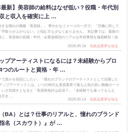
6年最新】美容師の給料はなぜ低い？役職・年代別
収と収入を確実に上 …
表する憧れの職種「美容師」。 華やかなイメージの一方で、「労働に対して
「手取りが上がらない」と悩む方も少なくありません。 本記事では、最新の
基に、美容師の役職・年代・企業規模別のリアルな年収事情を徹底解剖！給
2026.05.18
化粧品業界を知る
ップアーティストになるには？未経験からプロ
4つのルートと資格・年 …
クで誰かを笑顔にしたい」「憧れのブランドのアーティストとして活躍した
クアップアーティストは、いつの時代も美容業界で最も人気の高い職種の一つ
、いざ目指すとなると「美容師免許は必須？」「未経験でも雇ってもらえ
尽き …
2026.05.14
化粧品業界を知る
（BA）とは？仕事のリアルと、憧れのブランド
指名（スカウト）』が …