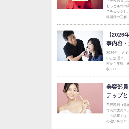
「美容部員に
もっと条件の
でチェックし
職活動の正解 
【202
事内容・
2026年、
いと無理？」
容から年収、
収600 …
美容部員
テップと
美容部員（化
でも大丈夫？
この記事では
の違いをプロ 