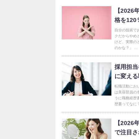
【202
格を120
自分の技術で
クだからやめ
けど、実際の
のかな？」 …
採用担当
に変える
転職活動にお
は美容部員の
うに職務経歴
歴書ってなに？
【202
で注目さ