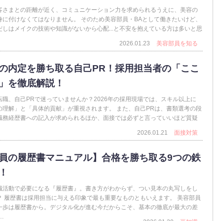
客さまとの距離が近く、コミュニケーション力を求められるうえに、美容の
身に付けなくてはなりません。 そのため美容部員・BAとして働きたいけど、
だしはメイクの技術や知識がないから心配...と不安を抱えている方は多いと思
2026.01.23
美容部員を知る
の内定を勝ち取る自己PR！採用担当者の「ここ
」を徹底解説！
職、自己PRで迷っていませんか？2026年の採用現場では、スキル以上に
の理解」と「具体的貢献」が重視されます。 また、自己PRは、書類選考の段
職務経歴書への記入が求められるほか、面接では必ずと言っていいほど質疑
2026.01.21
面接対策
員の履歴書マニュアル】合格を勝ち取る9つの鉄
！
職活動で必要になる『履歴書』。書き方がわからず、つい見本の丸写しをし
？ 履歴書は採用担当に与える印象で最も重要なものともいえます。 美容部員
一歩は履歴書から。デジタル化が進む今だからこそ、基本の徹底が最大の差
…