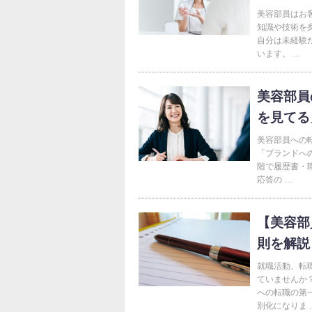
美容部員はお
知識や技術を
自分は未経験
います。 …
美容部員
を見てる
美容部員への転
「ブランドへ
階で履歴書・
応答の …
【美容部
則を解説
就職活動、転
ていませんか
への転職の第
別化になりま 