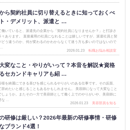
から契約社員に切り替えるときに知っておくべ
ト・デメリット、派遣と …
て働いていると、派遣先の企業から「契約社員になりませんか？」と打診さ
多々あります。 直接雇用の社員になれることは嬉しいですが、派遣社員と契
がどう違うのか、何が変わるのかわからなくて迷う方も多いのではないので
 …
2026.01.23
転職お悩み相談室
大変なこと・やりがいって？本音を解説★資格
るセカンドキャリアも紹 …
客様を綺麗にできる喜びを感じられるやりがいのある仕事です。その反面、
て辞めたいと感じることもあるかもしれません。 美容師になって大変なこと
でしょうか。またその一方で美容師として働く上でのやりがいや、美容師に
な …
2026.01.23
美容部員を知る
の研修は厳しい？2026年最新の研修事情・研修
なブランド4選！