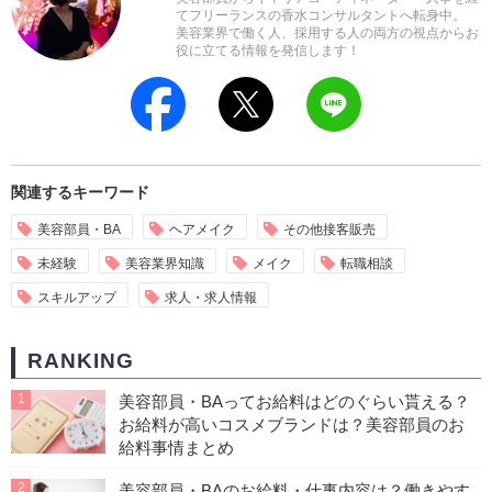
てフリーランスの香水コンサルタントへ転身中。
美容業界で働く人、採用する人の両方の視点からお
役に立てる情報を発信します！
関連するキーワード
美容部員・BA
ヘアメイク
その他接客販売
未経験
美容業界知識
メイク
転職相談
スキルアップ
求人・求人情報
RANKING
1
美容部員・BAってお給料はどのぐらい貰える？
お給料が高いコスメブランドは？美容部員のお
給料事情まとめ
2
美容部員・BAのお給料・仕事内容は？働きやす