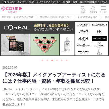
【2026年版】メイクアップアーティストになるには？仕事内容・資格・年収を徹底比較！｜美容部員・BA・コスメ・化粧品業界の求
美容部員・化粧品の求人TOP
美容業界の就職・転職コラム
化粧品業界を知る
【2
2026.05.07
【2026年版】メイクアップアーティストになる
には？仕事内容・資格・年収を徹底比較！
2026年、メイクアップアーティストの働き方は劇的な変化を迎えています。
「センスがないと無理？」「美容師免許がないと働けない？」そんな不安を抱
える方へ、最新の仕事内容から年収、未経験からプロになる最短ルートまでを
徹底解説します！