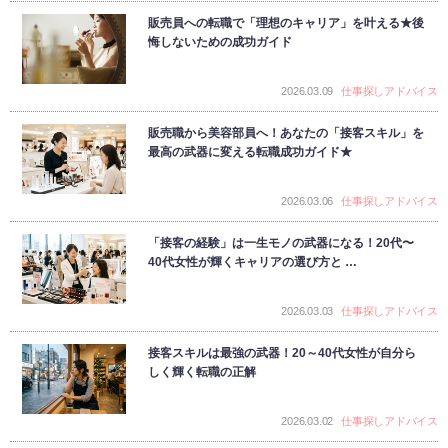
販売員への転職で「理想のキャリア」を叶える★後
悔しないための成功ガイド
2026.03.09
仕事探しアドバイス
販売職から美容部員へ！あなたの「接客スキル」を
最高の武器に変える転職成功ガイド★
2026.03.06
仕事探しアドバイス
「接客の経験」は一生モノの武器になる！20代〜
40代女性が輝くキャリアの選び方と …
2026.03.03
仕事探しアドバイス
接客スキルは最強の武器！20～40代女性が自分ら
しく輝く転職の正解
2026.03.02
仕事探しアドバイス