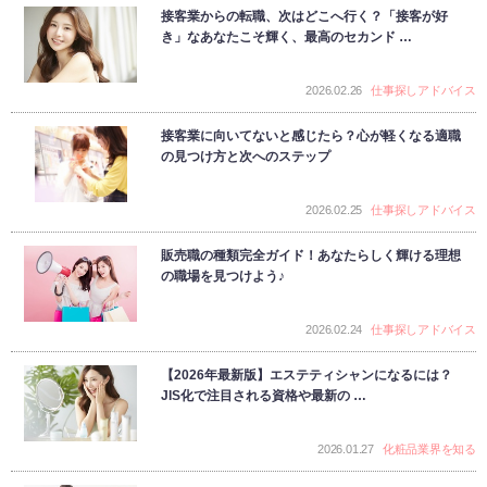
接客業からの転職、次はどこへ行く？「接客が好
き」なあなたこそ輝く、最高のセカンド …
2026.02.26
仕事探しアドバイス
接客業に向いてないと感じたら？心が軽くなる適職
の見つけ方と次へのステップ
2026.02.25
仕事探しアドバイス
販売職の種類完全ガイド！あなたらしく輝ける理想
の職場を見つけよう♪
2026.02.24
仕事探しアドバイス
【2026年最新版】エステティシャンになるには？
JIS化で注目される資格や最新の …
2026.01.27
化粧品業界を知る