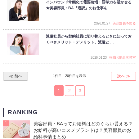
インバウンド常態化で需要急増！語学力を活かせる
★美容部員・BA『通訳』のお仕事を …
2026.01.27
美容部員を知る
派遣社員から契約社員に切り替えるときに知ってお
くべきメリット・デメリット、派遣と …
2026.01.23
転職お悩み相談室
≪ 前へ
1件目～20件目を表示
次へ ≫
1
2
3
RANKING
1
美容部員・BAってお給料はどのぐらい貰える？
お給料が高いコスメブランドは？美容部員のお
給料事情まとめ