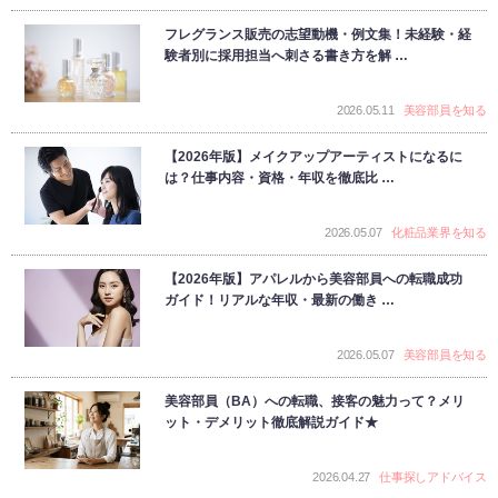
フレグランス販売の志望動機・例文集！未経験・経
験者別に採用担当へ刺さる書き方を解 …
2026.05.11
美容部員を知る
【2026年版】メイクアップアーティストになるに
は？仕事内容・資格・年収を徹底比 …
2026.05.07
化粧品業界を知る
【2026年版】アパレルから美容部員への転職成功
ガイド！リアルな年収・最新の働き …
2026.05.07
美容部員を知る
美容部員（BA）への転職、接客の魅力って？メリ
ット・デメリット徹底解説ガイド★
2026.04.27
仕事探しアドバイス