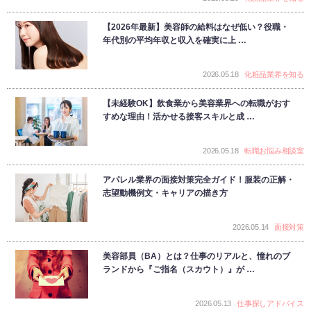
【2026年最新】美容師の給料はなぜ低い？役職・
年代別の平均年収と収入を確実に上 …
2026.05.18
化粧品業界を知る
【未経験OK】飲食業から美容業界への転職がおす
すめな理由！活かせる接客スキルと成 …
2026.05.18
転職お悩み相談室
アパレル業界の面接対策完全ガイド！服装の正解・
志望動機例文・キャリアの描き方
2026.05.14
面接対策
美容部員（BA）とは？仕事のリアルと、憧れのブ
ランドから『ご指名（スカウト）』が …
2026.05.13
仕事探しアドバイス