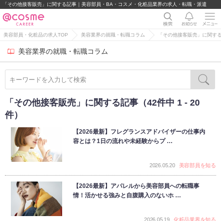
「その他接客販売」に関する記事｜美容部員・BA・コスメ・化粧品業界の求人・転職・派遣
美容部員・化粧品の求人TOP
美容業界の就職・転職コラム
「その他接客販売」に関す
美容業界の就職・転職コラム
「その他接客販売」に関する記事（42件中 1 - 20
件）
【2026最新】フレグランスアドバイザーの仕事内
容とは？1日の流れや未経験からプ …
2026.05.20
美容部員を知る
【2026最新】アパレルから美容部員への転職事
情！活かせる強みと自腹購入のないホ …
2026.05.19
化粧品業界を知る