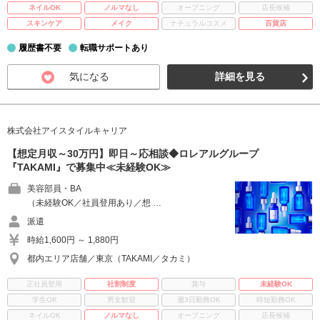
ネイルOK
ノルマなし
オープニング
店長候補
スキンケア
メイク
ナチュラルコスメ
百貨店
履歴書不要
転職サポートあり
気になる
詳細を見る
株式会社アイスタイルキャリア
【想定月収～30万円】即日～応相談◆ロレアルグループ
『TAKAMI』で募集中≪未経験OK≫
美容部員・BA
（未経験OK／社員登用あり／想 …
派遣
時給1,600円 ～ 1,880円
都内エリア店舗／東京（TAKAMI／タカミ）
正社員登用
社割制度
賞与
未経験OK
学生OK
男女歓迎
週3日勤務OK
時短勤務OK
ネイルOK
ノルマなし
オープニング
店長候補