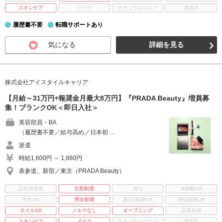
スキンケア
メイク
ナチュラルコスメ
百貨店
履歴書不要
転職サポートあり
気になる
詳細を見る
株式会社アイスタイルキャリア
【月給～31万円+報奨金月最大8万円】『PRADA Beauty』増員募
集！ブランクOK＜即日入社＞
美容部員・BA
（履歴書不要／給与高め／日本初 …
派遣
時給1,600円 ～ 1,880円
表参道、新宿／東京（PRADA Beauty）
正社員登用
社割制度
賞与
未経験OK
学生OK
男女歓迎
週3日勤務OK
時短勤務OK
ネイルOK
ノルマなし
オープニング
店長候補
スキンケア
メイク
ナチュラルコスメ
百貨店