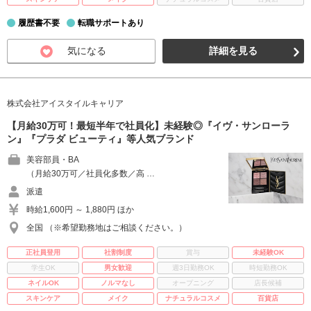
履歴書不要
転職サポートあり
気になる
詳細を見る
株式会社アイスタイルキャリア
【月給30万可！最短半年で社員化】未経験◎『イヴ・サンローラ
ン』『プラダ ビューティ』等人気ブランド
美容部員・BA
（月給30万可／社員化多数／高 …
派遣
時給1,600円 ～ 1,880円 ほか
全国 （※希望勤務地はご相談ください。）
正社員登用
社割制度
賞与
未経験OK
学生OK
男女歓迎
週3日勤務OK
時短勤務OK
ネイルOK
ノルマなし
オープニング
店長候補
スキンケア
メイク
ナチュラルコスメ
百貨店