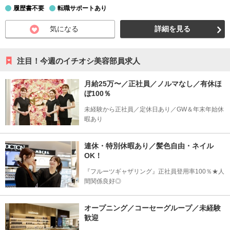
履歴書不要
転職サポートあり
気になる
詳細を見る
注目！今週のイチオシ美容部員求人
月給25万〜／正社員／ノルマなし／有休ほ
ぼ100％
未経験から正社員／定休日あり／GW＆年末年始休
暇あり
連休・特別休暇あり／髪色自由・ネイル
OK！
『フルーツギャザリング』正社員登用率100％★人
間関係良好◎
オープニング／コーセーグループ／未経験
歓迎