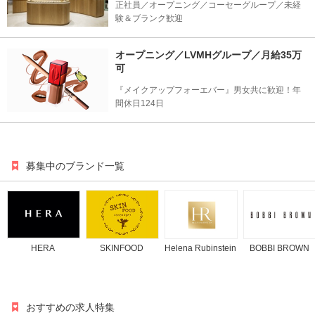
正社員／オープニング／コーセーグループ／未経
験＆ブランク歓迎
オープニング／LVMHグループ／月給35万
可
『メイクアップフォーエバー』男女共に歓迎！年
間休日124日
募集中のブランド一覧
HERA
SKINFOOD
Helena Rubinstein
BOBBI BROWN
おすすめの求人特集