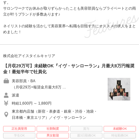
す。
サロンワークでお休みが取りずらかったことも美容部員ならプライベートとの両
立が叶うブランドが多数あります♪
ネイリストの経験を活かして美容業界へ転職を目指す方にオススメの求人をまと
めました！
株式会社アイスタイルキャリア
【月収29万可】未経験OK『イヴ・サンローラン』月最大8万円報奨
金！最短半年で社員化
美容部員・BA
（月収29万+報奨金月最大8万 …
派遣
時給1,600円 ～ 1,880円
東京都内店舗（新宿・表参道・銀座・渋谷・池袋・
日本橋・東京エリア）／イヴ・サンローラン
正社員登用
社割制度
賞与
未経験OK
学生OK
男女歓迎
週3日勤務OK
時短勤務OK