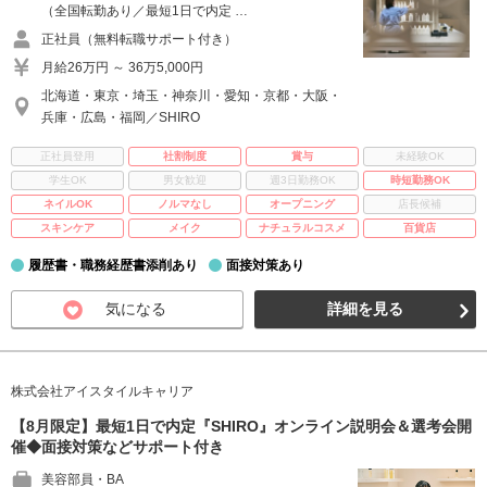
（全国転勤あり／最短1日で内定 …
正社員（無料転職サポート付き）
月給26万円 ～ 36万5,000円
北海道・東京・埼玉・神奈川・愛知・京都・大阪・
兵庫・広島・福岡／SHIRO
正社員登用
社割制度
賞与
未経験OK
学生OK
男女歓迎
週3日勤務OK
時短勤務OK
ネイルOK
ノルマなし
オープニング
店長候補
スキンケア
メイク
ナチュラルコスメ
百貨店
履歴書・職務経歴書添削あり
面接対策あり
気になる
詳細を見る
株式会社アイスタイルキャリア
【8月限定】最短1日で内定『SHIRO』オンライン説明会＆選考会開
催◆面接対策などサポート付き
美容部員・BA