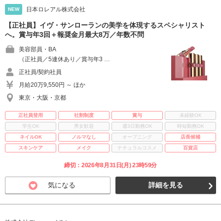
日本ロレアル株式会社
NEW
【正社員】イヴ・サンローランの美学を体現するスペシャリスト
へ。賞与年3回＋報奨金月最大8万／年数不問
美容部員・BA
（正社員／5連休あり／賞与年3 …
正社員/契約社員
月給20万9,550円 ～ ほか
東京・大阪・京都
正社員登用
社割制度
賞与
未経験OK
学生OK
男女歓迎
週3日勤務OK
時短勤務OK
ネイルOK
ノルマなし
オープニング
店長候補
スキンケア
メイク
ナチュラルコスメ
百貨店
締切：2026年8月31日(月) 23時59分
気になる
詳細を見る