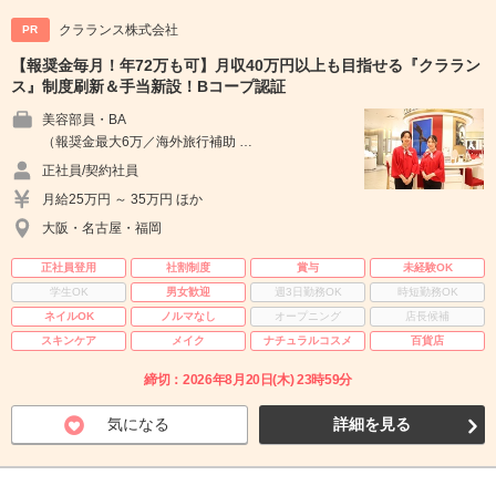
クラランス株式会社
PR
【報奨金毎月！年72万も可】月収40万円以上も目指せる『クララン
ス』制度刷新＆手当新設！Bコープ認証
美容部員・BA
（報奨金最大6万／海外旅行補助 …
正社員/契約社員
月給25万円 ～ 35万円 ほか
大阪・名古屋・福岡
正社員登用
社割制度
賞与
未経験OK
学生OK
男女歓迎
週3日勤務OK
時短勤務OK
ネイルOK
ノルマなし
オープニング
店長候補
スキンケア
メイク
ナチュラルコスメ
百貨店
締切：2026年8月20日(木) 23時59分
気になる
詳細を見る