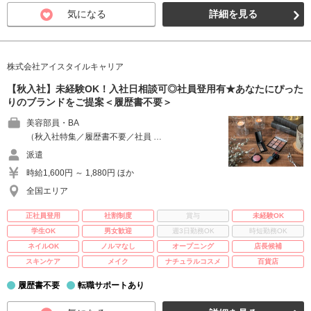
気になる
詳細を見る
株式会社アイスタイルキャリア
【秋入社】未経験OK！入社日相談可◎社員登用有★あなたにぴった
りのブランドをご提案＜履歴書不要＞
美容部員・BA
（秋入社特集／履歴書不要／社員 …
派遣
時給1,600円 ～ 1,880円 ほか
全国エリア
正社員登用
社割制度
賞与
未経験OK
学生OK
男女歓迎
週3日勤務OK
時短勤務OK
ネイルOK
ノルマなし
オープニング
店長候補
スキンケア
メイク
ナチュラルコスメ
百貨店
履歴書不要
転職サポートあり