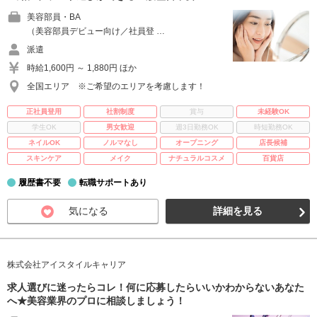
美容部員・BA
（美容部員デビュー向け／社員登 …
派遣
時給1,600円 ～ 1,880円 ほか
全国エリア ※ご希望のエリアを考慮します！
正社員登用
社割制度
賞与
未経験OK
学生OK
男女歓迎
週3日勤務OK
時短勤務OK
ネイルOK
ノルマなし
オープニング
店長候補
スキンケア
メイク
ナチュラルコスメ
百貨店
履歴書不要
転職サポートあり
気になる
詳細を見る
株式会社アイスタイルキャリア
求人選びに迷ったらコレ！何に応募したらいいかわからないあなた
へ★美容業界のプロに相談しましょう！