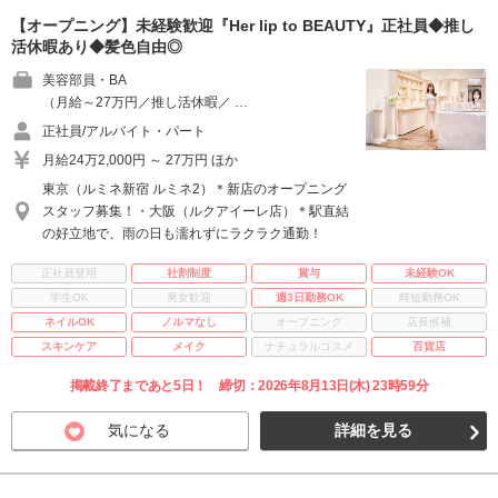
【オープニング】未経験歓迎『Her lip to BEAUTY』正社員◆推し
活休暇あり◆髪色自由◎
美容部員・BA
（月給～27万円／推し活休暇／ …
正社員/アルバイト・パート
月給24万2,000円 ～ 27万円 ほか
東京（ルミネ新宿 ルミネ2）＊新店のオープニング
スタッフ募集！・大阪（ルクアイーレ店）＊駅直結
の好立地で、雨の日も濡れずにラクラク通勤！
正社員登用
社割制度
賞与
未経験OK
学生OK
男女歓迎
週3日勤務OK
時短勤務OK
ネイルOK
ノルマなし
オープニング
店長候補
スキンケア
メイク
ナチュラルコスメ
百貨店
掲載終了まであと5日！ 締切：2026年8月13日(木) 23時59分
気になる
詳細を見る