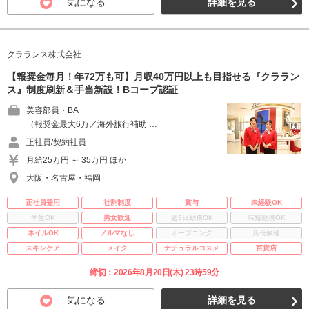
気になる
詳細を見る
クラランス株式会社
【報奨金毎月！年72万も可】月収40万円以上も目指せる『クララン
ス』制度刷新＆手当新設！Bコープ認証
美容部員・BA
（報奨金最大6万／海外旅行補助 …
正社員/契約社員
月給25万円 ～ 35万円 ほか
大阪・名古屋・福岡
正社員登用
社割制度
賞与
未経験OK
学生OK
男女歓迎
週3日勤務OK
時短勤務OK
ネイルOK
ノルマなし
オープニング
店長候補
スキンケア
メイク
ナチュラルコスメ
百貨店
締切：2026年8月20日(木) 23時59分
気になる
詳細を見る