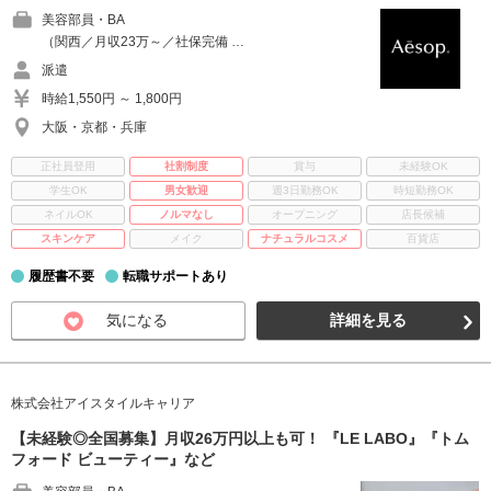
美容部員・BA
（関西／月収23万～／社保完備 …
派遣
時給1,550円 ～ 1,800円
大阪・京都・兵庫
正社員登用
社割制度
賞与
未経験OK
学生OK
男女歓迎
週3日勤務OK
時短勤務OK
ネイルOK
ノルマなし
オープニング
店長候補
スキンケア
メイク
ナチュラルコスメ
百貨店
履歴書不要
転職サポートあり
気になる
詳細を見る
株式会社アイスタイルキャリア
【未経験◎全国募集】月収26万円以上も可！ 『LE LABO』『トム
フォード ビューティー』など