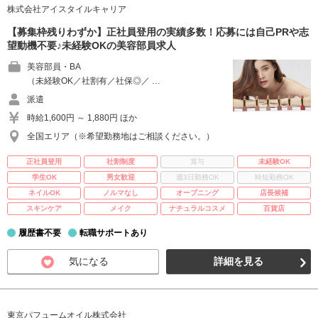
株式会社アイスタイルキャリア
【募集枠残りわずか】正社員登用の実績多数！応募には自己PRや志
望動機不要♪未経験OKの美容部員求人
美容部員・BA
（未経験OK／社割有／社保◎／ …
派遣
時給1,600円 ～ 1,880円 ほか
全国エリア（※希望勤務地はご相談ください。）
正社員登用
社割制度
賞与
未経験OK
学生OK
男女歓迎
週3日勤務OK
時短勤務OK
ネイルOK
ノルマなし
オープニング
店長候補
スキンケア
メイク
ナチュラルコスメ
百貨店
履歴書不要
転職サポートあり
気になる
詳細を見る
東京パフュームオイル株式会社