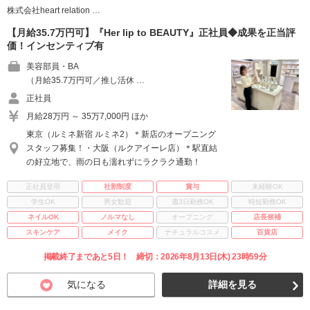
株式会社heart relation …
【月給35.7万円可】『Her lip to BEAUTY』正社員◆成果を正当評
価！インセンティブ有
美容部員・BA
（月給35.7万円可／推し活休 …
正社員
月給28万円 ～ 35万7,000円 ほか
東京（ルミネ新宿 ルミネ2）＊新店のオープニング
スタッフ募集！・大阪（ルクアイーレ店）＊駅直結
の好立地で、雨の日も濡れずにラクラク通勤！
正社員登用
社割制度
賞与
未経験OK
学生OK
男女歓迎
週3日勤務OK
時短勤務OK
ネイルOK
ノルマなし
オープニング
店長候補
スキンケア
メイク
ナチュラルコスメ
百貨店
掲載終了まであと5日！ 締切：2026年8月13日(木) 23時59分
気になる
詳細を見る