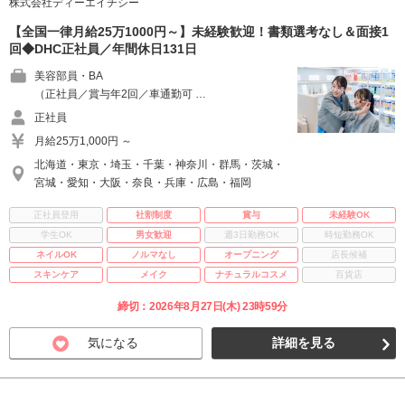
株式会社ディーエイチシー
【全国一律月給25万1000円～】未経験歓迎！書類選考なし＆面接1
回◆DHC正社員／年間休日131日
美容部員・BA
（正社員／賞与年2回／車通勤可 …
正社員
月給25万1,000円 ～
北海道・東京・埼玉・千葉・神奈川・群馬・茨城・
宮城・愛知・大阪・奈良・兵庫・広島・福岡
正社員登用
社割制度
賞与
未経験OK
学生OK
男女歓迎
週3日勤務OK
時短勤務OK
ネイルOK
ノルマなし
オープニング
店長候補
スキンケア
メイク
ナチュラルコスメ
百貨店
締切：2026年8月27日(木) 23時59分
気になる
詳細を見る