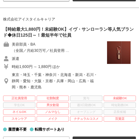
株式会社アイスタイルキャリア
【時給最大1,880円！未経験OK】イヴ・サンローラン等人気ブラン
ド◆休日125日～！最短半年で社員
美容部員・BA
（全国／月給30万可／社員登用 …
派遣
時給1,600円 ～ 1,880円 ほか
東京・埼玉・千葉・神奈川・北海道・新潟・石川・
静岡・愛知・大阪・京都・兵庫・岡山・広島・福
岡・熊本・鹿児島
正社員登用
社割制度
賞与
未経験OK
学生OK
男女歓迎
週3日勤務OK
時短勤務OK
ネイルOK
ノルマなし
オープニング
店長候補
スキンケア
メイク
ナチュラルコスメ
百貨店
履歴書不要
転職サポートあり