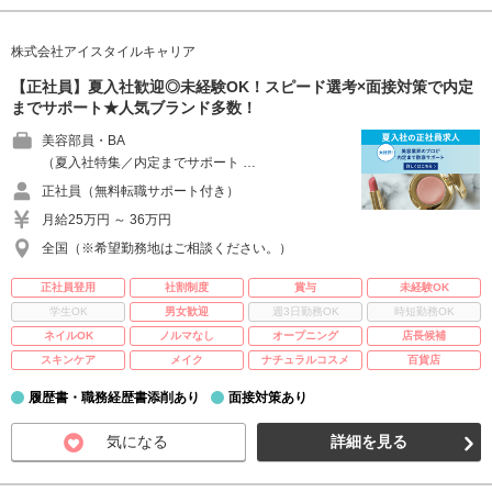
株式会社アイスタイルキャリア
【正社員】夏入社歓迎◎未経験OK！スピード選考×面接対策で内定
までサポート★人気ブランド多数！
美容部員・BA
（夏入社特集／内定までサポート …
正社員（無料転職サポート付き）
月給25万円 ～ 36万円
全国（※希望勤務地はご相談ください。）
正社員登用
社割制度
賞与
未経験OK
学生OK
男女歓迎
週3日勤務OK
時短勤務OK
ネイルOK
ノルマなし
オープニング
店長候補
スキンケア
メイク
ナチュラルコスメ
百貨店
履歴書・職務経歴書添削あり
面接対策あり
気になる
詳細を見る