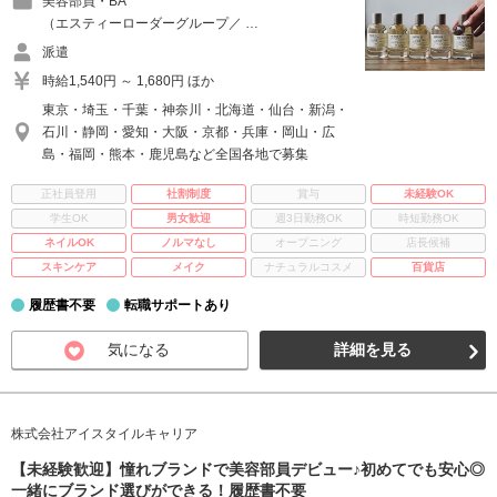
美容部員・BA
（エスティーローダーグループ／ …
派遣
時給1,540円 ～ 1,680円 ほか
東京・埼玉・千葉・神奈川・北海道・仙台・新潟・
石川・静岡・愛知・大阪・京都・兵庫・岡山・広
島・福岡・熊本・鹿児島など全国各地で募集
正社員登用
社割制度
賞与
未経験OK
学生OK
男女歓迎
週3日勤務OK
時短勤務OK
ネイルOK
ノルマなし
オープニング
店長候補
スキンケア
メイク
ナチュラルコスメ
百貨店
履歴書不要
転職サポートあり
気になる
詳細を見る
株式会社アイスタイルキャリア
【未経験歓迎】憧れブランドで美容部員デビュー♪初めてでも安心◎
一緒にブランド選びができる！履歴書不要