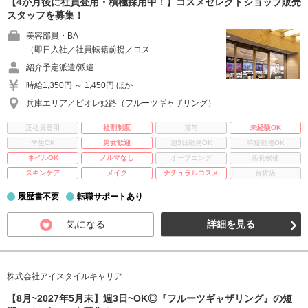
【4か月後に社員登用・積極採用中！】コスメセレクトショップ販売
スタッフを募集！
美容部員・BA
（即日入社／社員転籍前提／コス …
紹介予定派遣/派遣
時給1,350円 ～ 1,450円 ほか
兵庫エリア／ピオレ姫路（フルーツギャザリング）
正社員登用
社割制度
賞与
未経験OK
学生OK
男女歓迎
週3日勤務OK
時短勤務OK
ネイルOK
ノルマなし
オープニング
店長候補
スキンケア
メイク
ナチュラルコスメ
百貨店
履歴書不要
転職サポートあり
気になる
詳細を見る
株式会社アイスタイルキャリア
【8月~2027年5月末】週3日~OK◎『フルーツギャザリング』の短