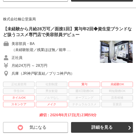
株式会社楠公堂薬局
【未経験から月給28万可／面接1回】賞与年2回◆資生堂ブランドな
ど扱うコスメ専門店で美容部員デビュー
美容部員・BA
（未経験歓迎／残業ほぼ無／能率 …
正社員
月給24万円 ～ 28万円
兵庫（JR神戸駅直結／プリコ神戸内）
正社員登用
社割制度
賞与
未経験OK
学生OK
男女歓迎
週3日勤務OK
時短勤務OK
ネイルOK
ノルマなし
オープニング
店長候補
スキンケア
メイク
ナチュラルコスメ
百貨店
締切：2026年8月17日(月) 23時59分
気になる
詳細を見る