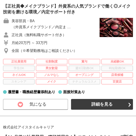
【正社員◆メイクブランド】外資系の人気ブランドで働く◎メイク
技術を磨ける環境／内定サポート付き
美容部員・BA
（外資系メイクブランド／内定ま …
正社員（無料転職サポート付き）
月給20万円 ～ 33万円
全国（※希望勤務地はご相談ください）
正社員登用
社割制度
賞与
未経験OK
学生OK
男女歓迎
週3日勤務OK
時短勤務OK
ネイルOK
ノルマなし
オープニング
店長候補
スキンケア
メイク
ナチュラルコスメ
百貨店
履歴書・職務経歴書添削あり
面接対策あり
気になる
詳細を見る
株式会社アイスタイルキャリア