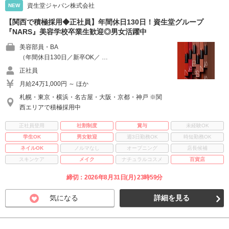
資生堂ジャパン株式会社
NEW
【関西で積極採用◆正社員】年間休日130日！資生堂グループ
『NARS』美容学校卒業生歓迎◎男女活躍中
美容部員・BA
（年間休日130日／新卒OK／ …
正社員
月給24万1,000円 ～ ほか
札幌・東京・横浜・名古屋・大阪・京都・神戸 ※関
西エリアで積極採用中
正社員登用
社割制度
賞与
未経験OK
学生OK
男女歓迎
週3日勤務OK
時短勤務OK
ネイルOK
ノルマなし
オープニング
店長候補
スキンケア
メイク
ナチュラルコスメ
百貨店
締切：2026年8月31日(月) 23時59分
気になる
詳細を見る