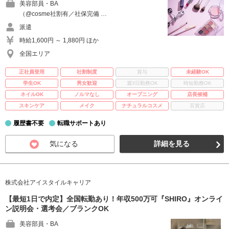
美容部員・BA
（@cosme社割有／社保完備 …
派遣
時給1,600円 ～ 1,880円 ほか
全国エリア
正社員登用
社割制度
賞与
未経験OK
学生OK
男女歓迎
週3日勤務OK
時短勤務OK
ネイルOK
ノルマなし
オープニング
店長候補
スキンケア
メイク
ナチュラルコスメ
百貨店
履歴書不要
転職サポートあり
気になる
詳細を見る
株式会社アイスタイルキャリア
【最短1日で内定】全国転勤あり！年収500万可『SHIRO』オンライ
ン説明会・選考会／ブランクOK
美容部員・BA