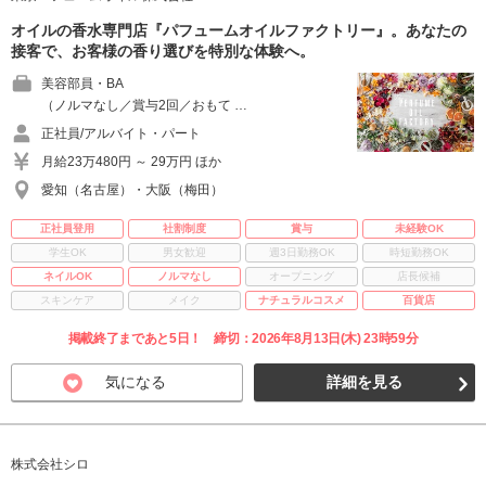
オイルの香水専門店『パフュームオイルファクトリー』。あなたの
接客で、お客様の香り選びを特別な体験へ。
美容部員・BA
（ノルマなし／賞与2回／おもて …
正社員/アルバイト・パート
月給23万480円 ～ 29万円 ほか
愛知（名古屋）・大阪（梅田）
正社員登用
社割制度
賞与
未経験OK
学生OK
男女歓迎
週3日勤務OK
時短勤務OK
ネイルOK
ノルマなし
オープニング
店長候補
スキンケア
メイク
ナチュラルコスメ
百貨店
掲載終了まであと5日！ 締切：2026年8月13日(木) 23時59分
気になる
詳細を見る
株式会社シロ