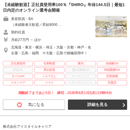
【未経験歓迎】正社員登用率100％『SHIRO』年休144.5日｜最短1
日内定のオンライン選考会開催
美容部員・BA
（未経験者大歓迎／昇給8000 …
契約社員
月給27万円 ～ ほか
北海道・東京・横浜・埼玉・大阪・京都・神戸・名
古屋・広島・福岡 ※大阪・広島で積極採用中！
正社員登用
社割制度
賞与
未経験OK
学生OK
男女歓迎
週3日勤務OK
時短勤務OK
ネイルOK
ノルマなし
オープニング
店長候補
スキンケア
メイク
ナチュラルコスメ
百貨店
掲載終了まであと5日！ 締切：2026年8月13日(木) 23時59分
気になる
詳細を見る
株式会社アイスタイルキャリア