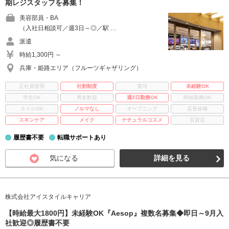
期レジスタッフを募集！
美容部員・BA
（入社日相談可／週3日～◎／駅 …
派遣
時給1,300円 ～
兵庫・姫路エリア（フルーツギャザリング）
正社員登用
社割制度
賞与
未経験OK
学生OK
男女歓迎
週3日勤務OK
時短勤務OK
ネイルOK
ノルマなし
オープニング
店長候補
スキンケア
メイク
ナチュラルコスメ
百貨店
履歴書不要
転職サポートあり
気になる
詳細を見る
株式会社アイスタイルキャリア
【時給最大1800円】未経験OK『Aesop』複数名募集◆即日～9月入
社歓迎◎履歴書不要