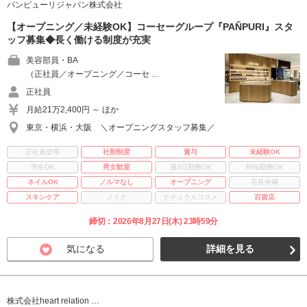
パンピューリジャパン株式会社
【オープニング／未経験OK】コーセーグループ『PAÑPURI』スタ
ッフ募集◆長く働ける制度が充実
美容部員・BA
（正社員／オープニング／コーセ …
正社員
月給21万2,400円 ～ ほか
東京・横浜・大阪 ＼オープニングスタッフ募集／
正社員登用
社割制度
賞与
未経験OK
学生OK
男女歓迎
週3日勤務OK
時短勤務OK
ネイルOK
ノルマなし
オープニング
店長候補
スキンケア
メイク
ナチュラルコスメ
百貨店
締切：2026年8月27日(木) 23時59分
気になる
詳細を見る
株式会社heart relation …