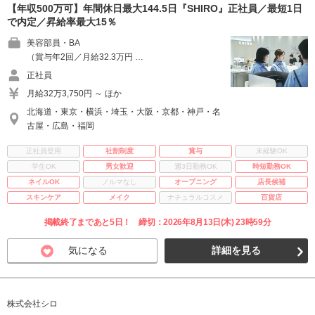
【年収500万可】年間休日最大144.5日『SHIRO』正社員／最短1日
で内定／昇給率最大15％
美容部員・BA
（賞与年2回／月給32.3万円 …
正社員
月給32万3,750円 ～ ほか
北海道・東京・横浜・埼玉・大阪・京都・神戸・名
古屋・広島・福岡
正社員登用
社割制度
賞与
未経験OK
学生OK
男女歓迎
週3日勤務OK
時短勤務OK
ネイルOK
ノルマなし
オープニング
店長候補
スキンケア
メイク
ナチュラルコスメ
百貨店
掲載終了まであと5日！ 締切：2026年8月13日(木) 23時59分
気になる
詳細を見る
株式会社シロ