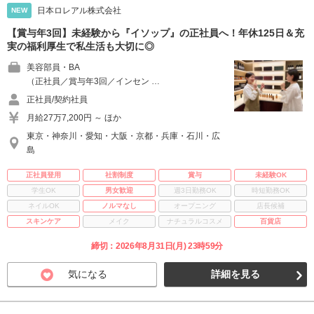
日本ロレアル株式会社
NEW
【賞与年3回】未経験から『イソップ』の正社員へ！年休125日＆充
実の福利厚生で私生活も大切に◎
美容部員・BA
（正社員／賞与年3回／インセン …
正社員/契約社員
月給27万7,200円 ～ ほか
東京・神奈川・愛知・大阪・京都・兵庫・石川・広
島
正社員登用
社割制度
賞与
未経験OK
学生OK
男女歓迎
週3日勤務OK
時短勤務OK
ネイルOK
ノルマなし
オープニング
店長候補
スキンケア
メイク
ナチュラルコスメ
百貨店
締切：2026年8月31日(月) 23時59分
気になる
詳細を見る