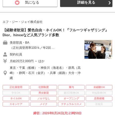
気になる
詳細を見る
エフ・ジー・ジェイ株式会社
【経験者歓迎】髪色自由・ネイルOK！『フルーツギャザリング』
Dior、hinceなど人気ブランド多数
美容部員・BA
（正社員登用率100％／年2回 …
契約社員
月給20万2,000円 ～ ほか
東京・千葉（船橋）・神奈川（海老名）・群馬（高
崎）・静岡・石川（金沢）・兵庫（姫路）大分・沖
縄
正社員登用
社割制度
賞与
未経験OK
学生OK
男女歓迎
週3日勤務OK
時短勤務OK
ネイルOK
ノルマなし
オープニング
店長候補
スキンケア
メイク
ナチュラルコスメ
百貨店
締切：2026年8月24日(月) 23時59分