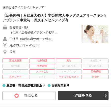
株式会社アイスタイルキャリア
【店長候補｜月給最大45万】非公開求人◆ラグジュアリースキンケ
アブランド◆賞与・月次インセンティブ有
美容部員・BA
（兵庫／店長候補／ブランド名非 …
正社員（無料転職サポート付き）
月給33万円 ～ 45万円
兵庫
正社員登用
社割制度
賞与
未経験OK
学生OK
男女歓迎
週3日勤務OK
時短勤務OK
ネイルOK
ノルマなし
オープニング
店長候補
スキンケア
メイク
ナチュラルコスメ
百貨店
履歴書・職務経歴書添削あり
面接対策あり
気になる
詳細を見る