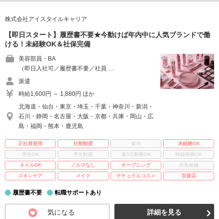
株式会社アイスタイルキャリア
【即日スタート】履歴書不要★今動けば年内中に人気ブランドで働
ける！未経験OK＆社保完備
美容部員・BA
（即日入社可／履歴書不要／社員 …
派遣
時給1,600円 ～ 1,880円 ほか
北海道・仙台・東京・埼玉・千葉・神奈川・新潟・
石川・静岡・名古屋・大阪・京都・兵庫・岡山・広
島・福岡・熊本・鹿児島
正社員登用
社割制度
賞与
未経験OK
学生OK
男女歓迎
週3日勤務OK
時短勤務OK
ネイルOK
ノルマなし
オープニング
店長候補
スキンケア
メイク
ナチュラルコスメ
百貨店
履歴書不要
転職サポートあり
気になる
詳細を見る