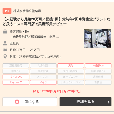
株式会社楠公堂薬局
PR
【未経験から月給28万可／面接1回】賞与年2回◆資生堂ブランドな
ど扱うコスメ専門店で美容部員デビュー
美容部員・BA
（未経験歓迎／残業ほぼ無／能率 …
正社員
月給24万円 ～ 28万円
兵庫（JR神戸駅直結／プリコ神戸内）
正社員登用
社割制度
賞与
未経験OK
学生OK
男女歓迎
週3日勤務OK
時短勤務OK
ネイルOK
ノルマなし
オープニング
店長候補
スキンケア
メイク
ナチュラルコスメ
百貨店
締切：2026年8月17日(月) 23時59分
気になる
詳細を見る