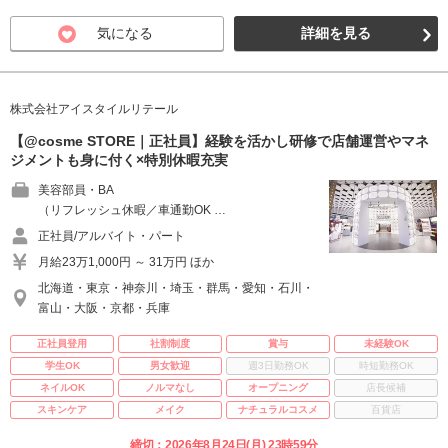
気になる
詳細を見る
株式会社アイスタイルリテール
【@cosme STORE｜正社員】経験を活かし研修で店舗運営やマネ
ジメントも身に付く×特別休暇充実
美容部員・BA
（リフレッシュ休暇／車通勤OK …
正社員/アルバイト・パート
月給23万1,000円 ～ 31万円 ほか
北海道・東京・神奈川・埼玉・群馬・愛知・石川・
富山・大阪・京都・兵庫
正社員登用
社割制度
賞与
未経験OK
学生OK
男女歓迎
週3日勤務OK
時短勤務OK
ネイルOK
ノルマなし
オープニング
店長候補
スキンケア
メイク
ナチュラルコスメ
百貨店
締切：2026年8月24日(月) 23時59分