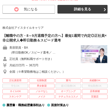
気になる
詳細を見る
株式会社アイスタイルキャリア
【離職中の方・8～9月退職予定の方へ】最短1週間で内定◎正社員×
非公開求人◆即日勤務＆スピード選考
美容部員・BA
（即日勤務OK／スピード選考／ …
正社員（無料転職サポート付き）
月給23万円 ～ 36万円
全国（※希望勤務地はご相談ください。）
正社員登用
社割制度
賞与
未経験OK
学生OK
男女歓迎
週3日勤務OK
時短勤務OK
ネイルOK
ノルマなし
オープニング
店長候補
スキンケア
メイク
ナチュラルコスメ
百貨店
履歴書・職務経歴書添削あり
面接対策あり