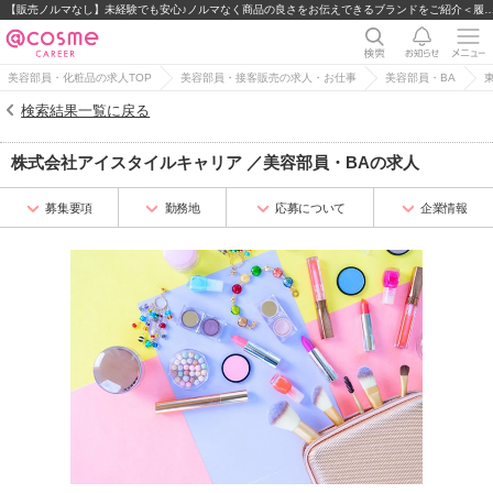
【販売ノルマなし】未経験でも安心♪ノルマなく商品の良さをお伝えできるブランドを
美容部員・化粧品の求人TOP
美容部員・接客販売の求人・お仕事
美容部員・BA
検索結果一覧に戻る
株式会社アイスタイルキャリア
／
美容部員・BA
の求人
募集要項
勤務地
応募について
企業情報