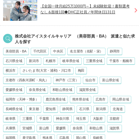
【全国一律月給25万1000円～】未経験歓迎！書類選考
なし＆面接1回◆DHC正社員／年間休日131日
株式会社アイスタイルキャリア
（美容部員・BA）
派遣
と似た求
人を探す
美容部員・BA
千代田区
中央区
名古屋市（名駅・栄）
静岡市
石川県全域
新潟市
札幌市
岐阜県全域
三重県全域
千葉市・船橋市
横浜市
さいたま市(大宮・浦和)・川口市
梅田
京都市（四条河原町・烏丸）
神戸市（三宮）
仙台市
富山県全域
愛媛県全域
奈良県全域
和歌山県全域
滋賀県全域
福岡市（天神・博多）
鹿児島県全域
熊本県全域
広島市
岡山県全域
長崎県全域
東京都
愛知県
静岡県
石川県
新潟県
北海道
岐阜県
三重県
千葉県
神奈川県
埼玉県
大阪府
京都府
兵庫県
宮城県
富山県
愛媛県
奈良県
和歌山県
滋賀県
福岡県
鹿児島県
熊本県
広島県
岡山県
長崎県