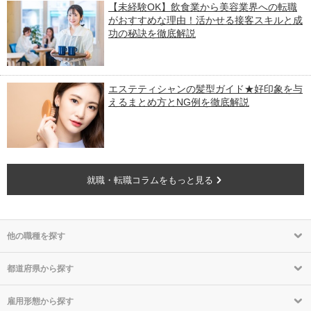
【未経験OK】飲食業から美容業界への転職
がおすすめな理由！活かせる接客スキルと成
功の秘訣を徹底解説
エステティシャンの髪型ガイド★好印象を与
えるまとめ方とNG例を徹底解説
就職・転職コラムをもっと見る
他の職種を探す
都道府県から探す
雇用形態から探す