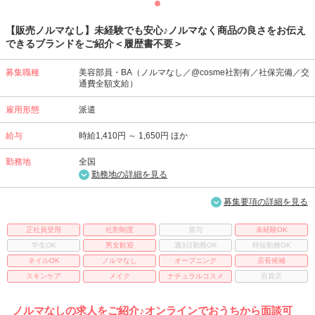
【販売ノルマなし】未経験でも安心♪ノルマなく商品の良さをお伝え
できるブランドをご紹介＜履歴書不要＞
募集職種
美容部員・BA（ノルマなし／@cosme社割有／社保完備／交
通費全額支給）
雇用形態
派遣
給与
時給1,410円 ～ 1,650円 ほか
勤務地
全国
勤務地の詳細を見る
募集要項の詳細を見る
正社員登用
社割制度
賞与
未経験OK
学生OK
男女歓迎
週3日勤務OK
時短勤務OK
ネイルOK
ノルマなし
オープニング
店長候補
スキンケア
メイク
ナチュラルコスメ
百貨店
ノルマなしの求人をご紹介♪オンラインでおうちから面談可