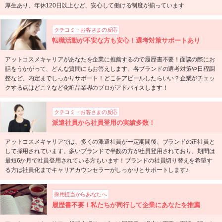
厚生あり、年休120日以上など、安心して働ける制度が揃っています
クチコミ・お客さまの反応
転職活動が不安な方も安心！選考対策サポートあり
アットコスメキャリアがあなたを企業に推薦するので履歴書不要！面談の際にお
話をうかがって、どんな質問にもお答えします。各ブランドの選考対策や日程調
整など、内定までしっかりサポート！どこをアピールしたらいい？企業がチェッ
クする点はどこ？など化粧品業界のプロがアドバイスします！
クチコミ・お客さまの反応
派遣社員から社員登用の実績多数！
アットコスメキャリアでは、多くの派遣社員が一定期間後、ブランドの正社員と
して採用されています。多いブランドで半数の方が社員登用されており、期間は
最短6か月で社員登用されている方もいます！ブランドの社員切り替えを希望す
る方は社員化までキャリアカウンセラーがしっかりとサポートします♪
採用担当からあなたへ
履歴書不要！私たちが同行して企業にあなたを推薦