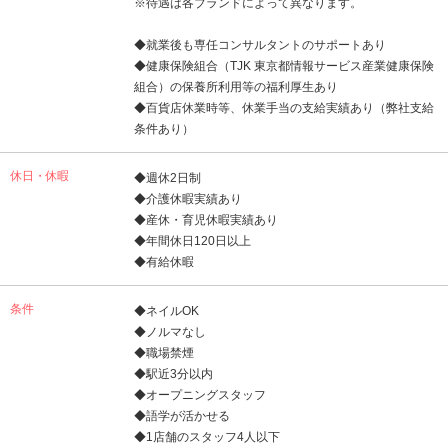
※待遇は各ブランドによって異なります。
◆就業後も専任コンサルタントのサポートあり
◆健康保険組合（TJK 東京都情報サービス産業健康保険
組合）の保養所利用等の福利厚生あり
◆百貨店休業時等、休業手当の支給実績あり（弊社支給
条件あり）
休日・休暇
◆週休2日制
◆介護休暇実績あり
◆産休・育児休暇実績あり
◆年間休日120日以上
◆有給休暇
条件
◆ネイルOK
◆ノルマなし
◆職場禁煙
◆駅近3分以内
◆オープニングスタッフ
◆語学が活かせる
◆1店舗のスタッフ4人以下