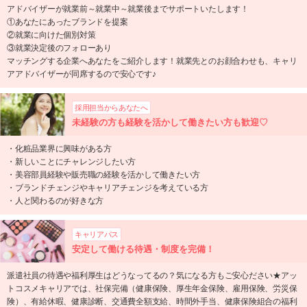
アドバイザーが就業前～就業中～就業後までサポートいたします！
①あなたにあったブランドを提案
②就業に向けた個別対策
③就業決定後のフォローあり
マッチングする企業へあなたをご紹介します！就業先とのお顔合わせも、キャリ
アアドバイザーが同席するので安心です♪
採用担当からあなたへ
未経験の方も経験を活かして働きたい方も歓迎♡
・化粧品業界に興味がある方
・新しいことにチャレンジしたい方
・美容部員経験や販売職の経験を活かして働きたい方
・ブランドチェンジやキャリアチェンジを考えている方
・人と関わるのが好きな方
キャリアパス
安定して働ける待遇・制度を完備！
派遣社員の待遇や福利厚生はどうなってるの？気になる方もご安心ださい★アッ
トコスメキャリアでは、社保完備（健康保険、厚生年金保険、雇用保険、労災保
険）、有給休暇、健康診断、交通費全額支給、時間外手当、健康保険組合の福利