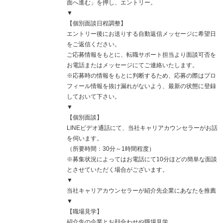
面へ進む」を押し、エントリー。
▼
【個別面談日程調整】
エントリー後にお送りする自動返信メッセージに希望日
をご返信ください。
ご応募情報をもとに、転職サポート担当より面談可否を
お電話またはメッセージにてご連絡いたします。
※応募時の情報をもとに判断するため、応募の際はプロ
フィール情報を抜け漏れがないよう、最新の状態に登録
しておいて下さい。
▼
【個別面談】
LINEビデオ通話にて、当社キャリアカウンセラーがお話
を伺います。
（所要時間：30分～1時間程度）
※募集状況によってはお電話にて10分ほどの簡単な面談
とさせていただく場合がございます。
▼
当社キャリアカウンセラーが紹介先企業にあなたを推薦
▼
【職場見学】
紹介先の企業とお顔合わせや職場見学。