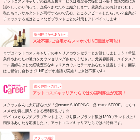
アットコスメキャリアの就業支援サービスは履歴書の提出は不要！面談の際にお
話をしっかり伺って、企業へあなたをご紹介します。就業先とのお顔合わせも、
私たちコンサルタントが同行するので安心。どこをアピールしたらいい？企業が
チェックする点はどこ？などブランドごとの対策もアドバイスします！
採用担当からあなたへ
来社不要♪ご自宅からスマホでLINE面談が可能！
まずはアットコスメキャリアのキャリアカウンセラーとお話ししましょう！希望
条件やあなたの魅力をカウンセリングさせてください。元美容部員、メイクスク
ール講師をはじめ経験豊富なキャリアカウンセラーがあなたを担当します。面談
はご都合に合わせてLINEビデオ通話で実施！ご来社不要です♪
働く仲間への想い
アットコスメキャリアならではの福利厚生が充実！
スタッフさんに大好評なのが『@cosme SHOPPING・@cosme STORE』にてコ
スメがお得に購入できる福利厚生です☆
デパコスからプチプラブランドまで、取り扱いブランド数は1800ブランド以上！
頑張るあなたを応援したい、アットコスメキャリアならではの特典です。
スタッフ紹介