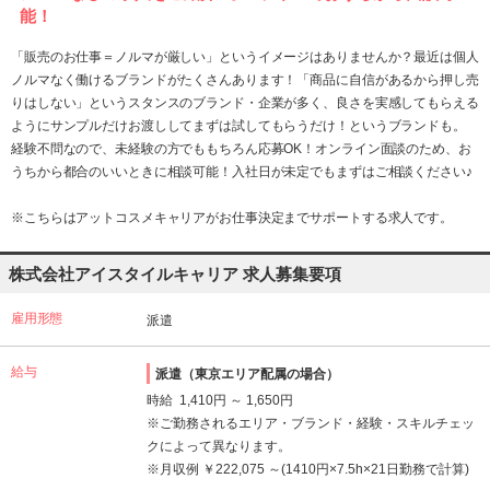
能！
「販売のお仕事＝ノルマが厳しい」というイメージはありませんか？最近は個人
ノルマなく働けるブランドがたくさんあります！「商品に自信があるから押し売
りはしない」というスタンスのブランド・企業が多く、良さを実感してもらえる
ようにサンプルだけお渡ししてまずは試してもらうだけ！というブランドも。
経験不問なので、未経験の方でももちろん応募OK！オンライン面談のため、お
うちから都合のいいときに相談可能！入社日が未定でもまずはご相談ください♪
※こちらはアットコスメキャリアがお仕事決定までサポートする求人です。
株式会社アイスタイルキャリア 求人募集要項
雇用形態
派遣
給与
派遣（東京エリア配属の場合）
時給 1,410円 ～ 1,650円
※ご勤務されるエリア・ブランド・経験・スキルチェッ
クによって異なります。
※月収例 ￥222,075 ～(1410円×7.5h×21日勤務で計算)