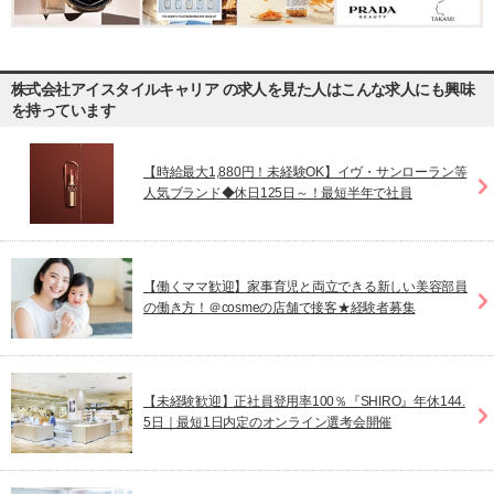
株式会社アイスタイルキャリア の求人を見た人はこんな求人にも興味
を持っています
【時給最大1,880円！未経験OK】イヴ・サンローラン等
人気ブランド◆休日125日～！最短半年で社員
【働くママ歓迎】家事育児と両立できる新しい美容部員
の働き方！＠cosmeの店舗で接客★経験者募集
【未経験歓迎】正社員登用率100％『SHIRO』年休144.
5日｜最短1日内定のオンライン選考会開催