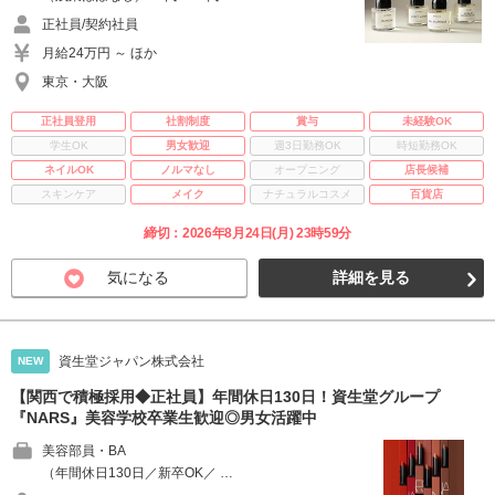
正社員/契約社員
月給24万円 ～ ほか
東京・大阪
正社員登用
社割制度
賞与
未経験OK
学生OK
男女歓迎
週3日勤務OK
時短勤務OK
ネイルOK
ノルマなし
オープニング
店長候補
スキンケア
メイク
ナチュラルコスメ
百貨店
締切：2026年8月24日(月) 23時59分
気になる
詳細を見る
資生堂ジャパン株式会社
NEW
【関西で積極採用◆正社員】年間休日130日！資生堂グループ
『NARS』美容学校卒業生歓迎◎男女活躍中
美容部員・BA
（年間休日130日／新卒OK／ …