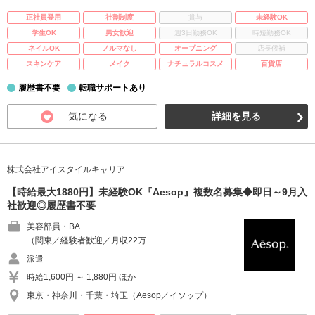
正社員登用
社割制度
賞与
未経験OK
学生OK
男女歓迎
週3日勤務OK
時短勤務OK
ネイルOK
ノルマなし
オープニング
店長候補
スキンケア
メイク
ナチュラルコスメ
百貨店
履歴書不要
転職サポートあり
気になる
詳細を見る
株式会社アイスタイルキャリア
【時給最大1880円】未経験OK『Aesop』複数名募集◆即日～9月入
社歓迎◎履歴書不要
美容部員・BA
（関東／経験者歓迎／月収22万 …
派遣
時給1,600円 ～ 1,880円 ほか
東京・神奈川・千葉・埼玉（Aesop／イソップ）