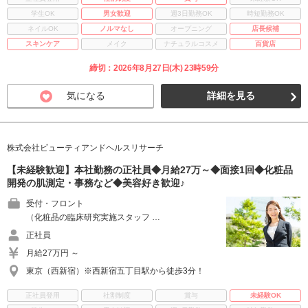
学生OK
男女歓迎
週3日勤務OK
時短勤務OK
ネイルOK
ノルマなし
オープニング
店長候補
スキンケア
メイク
ナチュラルコスメ
百貨店
締切：2026年8月27日(木) 23時59分
気になる
詳細を見る
株式会社ビューティアンドヘルスリサーチ
【未経験歓迎】本社勤務の正社員◆月給27万～◆面接1回◆化粧品
開発の肌測定・事務など◆美容好き歓迎♪
受付・フロント
（化粧品の臨床研究実施スタッフ …
正社員
月給27万円 ～
東京（西新宿）※西新宿五丁目駅から徒歩3分！
正社員登用
社割制度
賞与
未経験OK