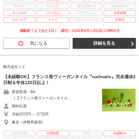
学生OK
男女歓迎
週3日勤務OK
時短勤務OK
ネイルOK
ノルマなし
オープニング
店長候補
スキンケア
メイク
ナチュラルコスメ
百貨店
掲載終了まであと3日！ 締切：2026年8月13日(木) 23時59分
気になる
詳細を見る
株式会社ニド
【未経験OK】フランス発ヴィーガンネイル『nailmatic』完全週休2
日制＆年休120日以上！
美容部員・BA
（【フランス発ヴィーガンネイル …
契約社員
月給25万円 ～ 27万円
東京（伊勢丹新宿）
正社員登用
社割制度
賞与
未経験OK