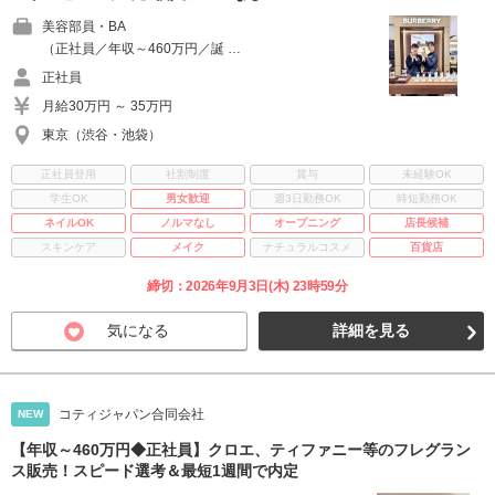
美容部員・BA
（正社員／年収～460万円／誕 …
正社員
月給30万円 ～ 35万円
東京（渋谷・池袋）
正社員登用
社割制度
賞与
未経験OK
学生OK
男女歓迎
週3日勤務OK
時短勤務OK
ネイルOK
ノルマなし
オープニング
店長候補
スキンケア
メイク
ナチュラルコスメ
百貨店
締切：2026年9月3日(木) 23時59分
気になる
詳細を見る
コティジャパン合同会社
NEW
【年収～460万円◆正社員】クロエ、ティファニー等のフレグラン
ス販売！スピード選考＆最短1週間で内定