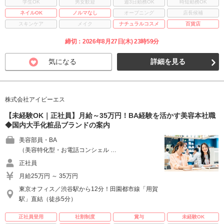
学生OK
男女歓迎
週3日勤務OK
時短勤務OK
ネイルOK
ノルマなし
オープニング
店長候補
スキンケア
メイク
ナチュラルコスメ
百貨店
締切：2026年8月27日(木) 23時59分
気になる
詳細を見る
株式会社アイビーエス
【未経験OK｜正社員】月給～35万円！BA経験を活かす美容本社職
◆国内大手化粧品ブランドの案内
美容部員・BA
（美容特化型・お電話コンシェル …
正社員
月給25万円 ～ 35万円
東京オフィス／渋谷駅から12分！田園都市線「用賀
駅」直結（徒歩5分）
正社員登用
社割制度
賞与
未経験OK