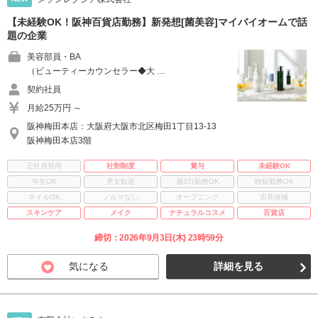
【未経験OK！阪神百貨店勤務】新発想[菌美容]マイバイオームで話
題の企業
美容部員・BA
（ビューティーカウンセラー◆大 …
契約社員
月給25万円 ～
阪神梅田本店：大阪府大阪市北区梅田1丁目13-13
阪神梅田本店3階
正社員登用
社割制度
賞与
未経験OK
学生OK
男女歓迎
週3日勤務OK
時短勤務OK
ネイルOK
ノルマなし
オープニング
店長候補
スキンケア
メイク
ナチュラルコスメ
百貨店
締切：2026年9月3日(木) 23時59分
気になる
詳細を見る