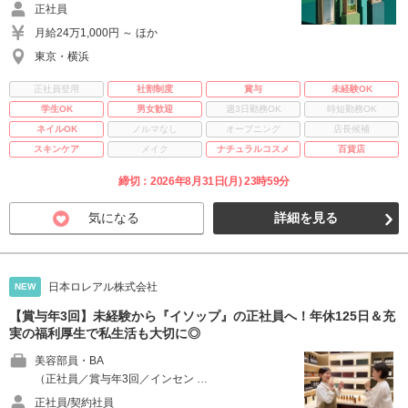
正社員
月給24万1,000円 ～ ほか
東京・横浜
正社員登用
社割制度
賞与
未経験OK
学生OK
男女歓迎
週3日勤務OK
時短勤務OK
ネイルOK
ノルマなし
オープニング
店長候補
スキンケア
メイク
ナチュラルコスメ
百貨店
締切：2026年8月31日(月) 23時59分
気になる
詳細を見る
日本ロレアル株式会社
NEW
【賞与年3回】未経験から『イソップ』の正社員へ！年休125日＆充
実の福利厚生で私生活も大切に◎
美容部員・BA
（正社員／賞与年3回／インセン …
正社員/契約社員