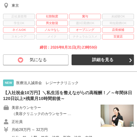
東京
正社員登用
社割制度
賞与
未経験OK
学生OK
男女歓迎
週3日勤務OK
時短勤務OK
ネイルOK
ノルマなし
オープニング
店長候補
スキンケア
メイク
ナチュラルコスメ
百貨店
締切：2026年8月31日(月) 23時59分
気になる
詳細を見る
医療法人誠崇会 レジーナクリニック
NEW
【入社祝金10万円】＼私生活を整えながらの高報酬！／～年間休日
120日以上×残業月10時間前後～
美容カウンセラー
（美容クリニックのカウンセラー …
正社員
月給28万円 ～ 32万円