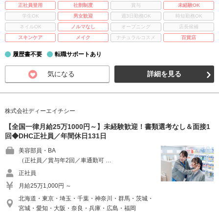
正社員登用
社割制度
賞与
未経験OK
学生OK
男女歓迎
週3日勤務OK
時短勤務OK
ネイルOK
ノルマなし
オープニング
店長候補
スキンケア
メイク
ナチュラルコスメ
百貨店
履歴書不要
転職サポートあり
気になる
詳細を見る
株式会社ディーエイチシー
【全国一律月給25万1000円～】未経験歓迎！書類選考なし＆面接1
回◆DHC正社員／年間休日131日
美容部員・BA
（正社員／賞与年2回／車通勤可 …
正社員
月給25万1,000円 ～
北海道・東京・埼玉・千葉・神奈川・群馬・茨城・
宮城・愛知・大阪・奈良・兵庫・広島・福岡