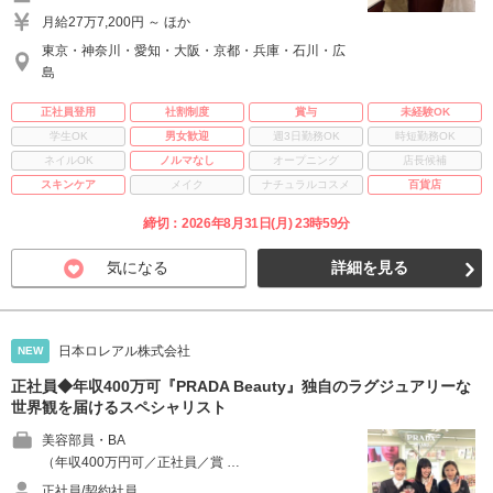
月給27万7,200円 ～ ほか
東京・神奈川・愛知・大阪・京都・兵庫・石川・広
島
正社員登用
社割制度
賞与
未経験OK
学生OK
男女歓迎
週3日勤務OK
時短勤務OK
ネイルOK
ノルマなし
オープニング
店長候補
スキンケア
メイク
ナチュラルコスメ
百貨店
締切：2026年8月31日(月) 23時59分
気になる
詳細を見る
日本ロレアル株式会社
NEW
正社員◆年収400万可『PRADA Beauty』独自のラグジュアリーな
世界観を届けるスペシャリスト
美容部員・BA
（年収400万円可／正社員／賞 …
正社員/契約社員