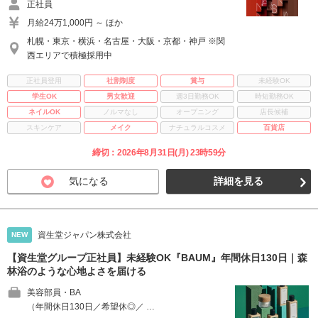
正社員
月給24万1,000円 ～ ほか
札幌・東京・横浜・名古屋・大阪・京都・神戸 ※関
西エリアで積極採用中
正社員登用
社割制度
賞与
未経験OK
学生OK
男女歓迎
週3日勤務OK
時短勤務OK
ネイルOK
ノルマなし
オープニング
店長候補
スキンケア
メイク
ナチュラルコスメ
百貨店
締切：2026年8月31日(月) 23時59分
気になる
詳細を見る
資生堂ジャパン株式会社
NEW
【資生堂グループ正社員】未経験OK『BAUM』年間休日130日｜森
林浴のような心地よさを届ける
美容部員・BA
（年間休日130日／希望休◎／ …