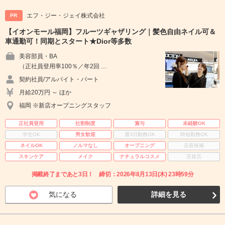
エフ・ジー・ジェイ株式会社
PR
【イオンモール福岡】フルーツギャザリング｜髪色自由ネイル可＆
車通勤可！同期とスタート★Dior等多数
美容部員・BA
（正社員登用率100％／年2回 …
契約社員/アルバイト・パート
月給20万円 ～ ほか
福岡 ※新店オープニングスタッフ
正社員登用
社割制度
賞与
未経験OK
学生OK
男女歓迎
週3日勤務OK
時短勤務OK
ネイルOK
ノルマなし
オープニング
店長候補
スキンケア
メイク
ナチュラルコスメ
百貨店
掲載終了まであと3日！ 締切：2026年8月13日(木) 23時59分
気になる
詳細を見る