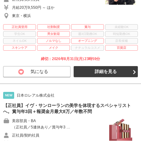
月給20万9,550円 ～ ほか
東京・横浜
正社員登用
社割制度
賞与
未経験OK
学生OK
男女歓迎
週3日勤務OK
時短勤務OK
ネイルOK
ノルマなし
オープニング
店長候補
スキンケア
メイク
ナチュラルコスメ
百貨店
締切：2026年8月31日(月) 23時59分
気になる
詳細を見る
日本ロレアル株式会社
NEW
【正社員】イヴ・サンローランの美学を体現するスペシャリスト
へ。賞与年3回＋報奨金月最大8万／年数不問
美容部員・BA
（正社員／5連休あり／賞与年3 …
正社員/契約社員