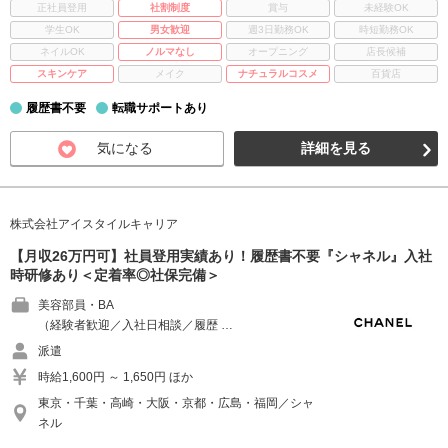
正社員登用
社割制度
賞与
未経験OK
学生OK
男女歓迎
週3日勤務OK
時短勤務OK
ネイルOK
ノルマなし
オープニング
店長候補
スキンケア
メイク
ナチュラルコスメ
百貨店
履歴書不要
転職サポートあり
気になる
詳細を見る
株式会社アイスタイルキャリア
【月収26万円可】社員登用実績あり！履歴書不要『シャネル』入社
時研修あり＜定着率◎社保完備＞
美容部員・BA
（経験者歓迎／入社日相談／履歴 …
派遣
時給1,600円 ～ 1,650円 ほか
東京・千葉・高崎・大阪・京都・広島・福岡／シャ
ネル