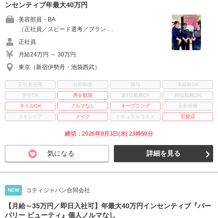
ンセンティブ年最大40万円
美容部員・BA
（正社員／スピード選考／ブラン …
正社員
月給24万円 ～ 30万円
東京（新宿伊勢丹・池袋西武）
正社員登用
社割制度
賞与
未経験OK
学生OK
男女歓迎
週3日勤務OK
時短勤務OK
ネイルOK
ノルマなし
オープニング
店長候補
スキンケア
メイク
ナチュラルコスメ
百貨店
締切：2026年9月3日(木) 23時59分
気になる
詳細を見る
コティジャパン合同会社
NEW
【月給～35万円／即日入社可】年最大40万円インセンティブ『バー
バリー ビューティ』個人ノルマなし