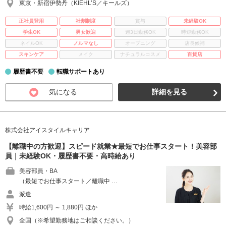
東京・新宿伊勢丹（KIEHL’S／キールズ）
正社員登用
社割制度
賞与
未経験OK
学生OK
男女歓迎
週3日勤務OK
時短勤務OK
ネイルOK
ノルマなし
オープニング
店長候補
スキンケア
メイク
ナチュラルコスメ
百貨店
履歴書不要
転職サポートあり
気になる
詳細を見る
株式会社アイスタイルキャリア
【離職中の方歓迎】スピード就業★最短でお仕事スタート！美容部
員｜未経験OK・履歴書不要・高時給あり
美容部員・BA
（最短でお仕事スタート／離職中 …
派遣
時給1,600円 ～ 1,880円 ほか
全国（※希望勤務地はご相談ください。）