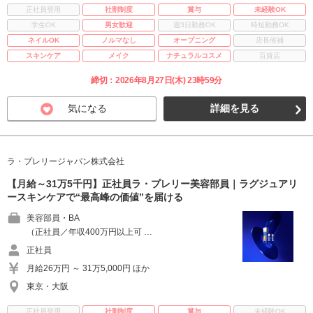
正社員登用
社割制度
賞与
未経験OK
学生OK
男女歓迎
週3日勤務OK
時短勤務OK
ネイルOK
ノルマなし
オープニング
店長候補
スキンケア
メイク
ナチュラルコスメ
百貨店
締切：2026年8月27日(木) 23時59分
気になる
詳細を見る
ラ・プレリージャパン株式会社
【月給～31万5千円】正社員ラ・プレリー美容部員｜ラグジュアリ
ースキンケアで“最高峰の価値”を届ける
美容部員・BA
（正社員／年収400万円以上可 …
正社員
月給26万円 ～ 31万5,000円 ほか
東京・大阪
正社員登用
社割制度
賞与
未経験OK