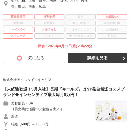
仙台、柏、上野、銀座、池袋、新宿、渋谷、吉祥
寺、町田、横浜、広島
正社員登用
社割制度
賞与
未経験OK
学生OK
男女歓迎
週3日勤務OK
時短勤務OK
ネイルOK
ノルマなし
オープニング
店長候補
スキンケア
メイク
ナチュラルコスメ
百貨店
締切：2026年8月31日(月) 23時59分
気になる
詳細を見る
株式会社アイスタイルキャリア
【未経験歓迎！9月入社】長期『キールズ』はNY発自然派コスメブ
ランド◆インセンティブ最大毎月8万円！
美容部員・BA
（男女共に活躍中／髪色自由／イ …
派遣
時給1,600円 ～ 1,880円