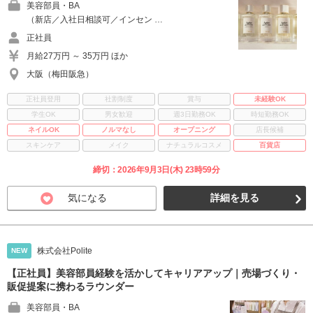
美容部員・BA
（新店／入社日相談可／インセン …
正社員
月給27万円 ～ 35万円 ほか
大阪（梅田阪急）
正社員登用
社割制度
賞与
未経験OK
学生OK
男女歓迎
週3日勤務OK
時短勤務OK
ネイルOK
ノルマなし
オープニング
店長候補
スキンケア
メイク
ナチュラルコスメ
百貨店
締切：2026年9月3日(木) 23時59分
気になる
詳細を見る
株式会社Polite
NEW
【正社員】美容部員経験を活かしてキャリアアップ｜売場づくり・
販促提案に携わるラウンダー
美容部員・BA