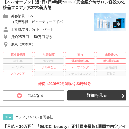
【7/27オープン】週3日1日4時間〜OK／完全紹介制サロン併設の化
粧品フロア／六本木新店舗
美容部員・BA
（美容部員・ビューティーアドバ …
正社員/アルバイト・パート
月給25万円 ～ 50万円 ほか
東京（六本木）
正社員登用
社割制度
賞与
未経験OK
学生OK
男女歓迎
週3日勤務OK
時短勤務OK
ネイルOK
ノルマなし
オープニング
店長候補
スキンケア
メイク
ナチュラルコスメ
百貨店
締切：2026年9月3日(木) 23時59分
気になる
詳細を見る
コティジャパン合同会社
NEW
【月給～30万円】『GUCCI beauty』正社員◆最短1週間で内定／イ