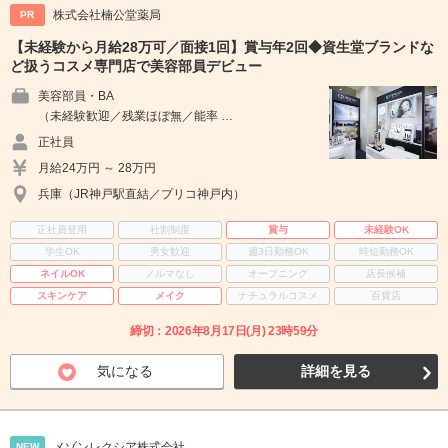
株式会社楠公堂薬局
PR
【未経験から月給28万可／面接1回】賞与年2回◆資生堂ブランドな
ど扱うコスメ専門店で美容部員デビュー
美容部員・BA
（未経験歓迎／残業ほぼ無／能率 …
正社員
月給24万円 ～ 28万円
兵庫（JR神戸駅直結／プリコ神戸内）
正社員登用
社割制度
賞与
未経験OK
学生OK
男女歓迎
週3日勤務OK
時短勤務OK
ネイルOK
ノルマなし
オープニング
店長候補
スキンケア
メイク
ナチュラルコスメ
百貨店
締切：2026年8月17日(月) 23時59分
気になる
詳細を見る
メゾンレクシア株式会社
NEW