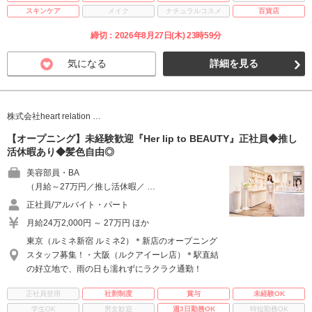
スキンケア
メイク
ナチュラルコスメ
百貨店
締切：2026年8月27日(木) 23時59分
気になる
詳細を見る
株式会社heart relation …
【オープニング】未経験歓迎『Her lip to BEAUTY』正社員◆推し
活休暇あり◆髪色自由◎
美容部員・BA
（月給～27万円／推し活休暇／ …
正社員/アルバイト・パート
月給24万2,000円 ～ 27万円 ほか
東京（ルミネ新宿 ルミネ2）＊新店のオープニング
スタッフ募集！・大阪（ルクアイーレ店）＊駅直結
の好立地で、雨の日も濡れずにラクラク通勤！
正社員登用
社割制度
賞与
未経験OK
学生OK
男女歓迎
週3日勤務OK
時短勤務OK