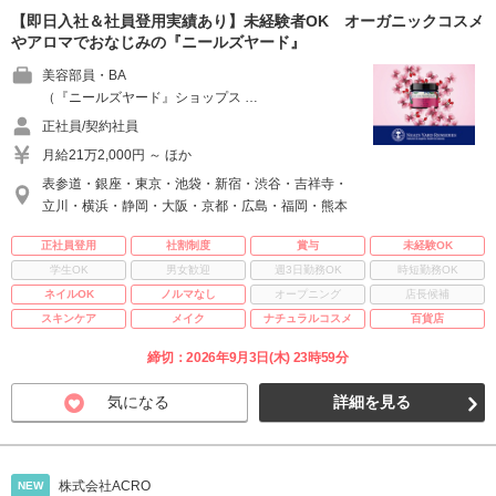
【即日入社＆社員登用実績あり】未経験者OK オーガニックコスメ
やアロマでおなじみの『ニールズヤード』
美容部員・BA
（『ニールズヤード』ショップス …
正社員/契約社員
月給21万2,000円 ～ ほか
表参道・銀座・東京・池袋・新宿・渋谷・吉祥寺・
立川・横浜・静岡・大阪・京都・広島・福岡・熊本
正社員登用
社割制度
賞与
未経験OK
学生OK
男女歓迎
週3日勤務OK
時短勤務OK
ネイルOK
ノルマなし
オープニング
店長候補
スキンケア
メイク
ナチュラルコスメ
百貨店
締切：2026年9月3日(木) 23時59分
気になる
詳細を見る
株式会社ACRO
NEW