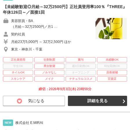
【未経験歓迎◎月給～32万2500円】正社員登用率100％『THREE』
年休126日～／面接1回
美容部員・BA
（月給～32万2500円／月1 …
契約社員
月給23万5,000円 ～ 32万2,500円 ほか
東京・神奈川・千葉
正社員登用
社割制度
賞与
未経験OK
学生OK
男女歓迎
週3日勤務OK
時短勤務OK
ネイルOK
ノルマなし
オープニング
店長候補
スキンケア
メイク
ナチュラルコスメ
百貨店
締切：2026年9月3日(木) 23時59分
気になる
詳細を見る
株式会社 E.MIRAI
NEW