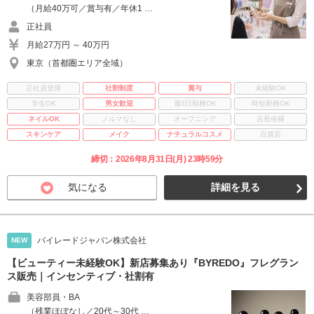
（月給40万可／賞与有／年休1 …
正社員
月給27万円 ～ 40万円
東京（首都圏エリア全域）
正社員登用
社割制度
賞与
未経験OK
学生OK
男女歓迎
週3日勤務OK
時短勤務OK
ネイルOK
ノルマなし
オープニング
店長候補
スキンケア
メイク
ナチュラルコスメ
百貨店
締切：2026年8月31日(月) 23時59分
気になる
詳細を見る
バイレードジャパン株式会社
NEW
【ビューティー未経験OK】新店募集あり『BYREDO』フレグラン
ス販売｜インセンティブ・社割有
美容部員・BA
（残業ほぼなし／20代～30代 …