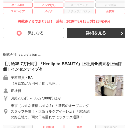
ネイルOK
ノルマなし
オープニング
店長候補
スキンケア
メイク
ナチュラルコスメ
百貨店
掲載終了まであと3日！ 締切：2026年8月13日(木) 23時59分
気になる
詳細を見る
株式会社heart relation …
【月給35.7万円可】『Her lip to BEAUTY』正社員◆成果を正当評
価！インセンティブ有
美容部員・BA
（月給35.7万円可／推し活休 …
正社員
月給28万円 ～ 35万7,000円 ほか
東京（ルミネ新宿 ルミネ2）＊新店のオープニング
スタッフ募集！・大阪（ルクアイーレ店）＊駅直結
の好立地で、雨の日も濡れずにラクラク通勤！
正社員登用
社割制度
賞与
未経験OK