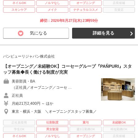
ネイルOK
ノルマなし
オープニング
店長候補
スキンケア
メイク
ナチュラルコスメ
百貨店
締切：2026年8月27日(木) 23時59分
気になる
詳細を見る
パンピューリジャパン株式会社
【オープニング／未経験OK】コーセーグループ『PAÑPURI』スタ
ッフ募集◆長く働ける制度が充実
美容部員・BA
（正社員／オープニング／コーセ …
正社員
月給21万2,400円 ～ ほか
東京・横浜・大阪 ＼オープニングスタッフ募集／
正社員登用
社割制度
賞与
未経験OK
学生OK
男女歓迎
週3日勤務OK
時短勤務OK
ネイルOK
ノルマなし
オープニング
店長候補