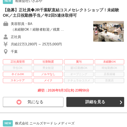
有限会社いさみや
NEW
【急募】正社員◆JR千葉駅直結コスメセレクトショップ！未経験
OK／土日祝勤務手当／年2回5連休取得可
美容部員・BA
（未経験OK！経験者歓迎／残業 …
正社員
月給22万3,280円 ～ 25万5,000円
千葉
正社員登用
社割制度
賞与
未経験OK
学生OK
男女歓迎
週3日勤務OK
時短勤務OK
ネイルOK
ノルマなし
オープニング
店長候補
スキンケア
メイク
ナチュラルコスメ
百貨店
締切：2026年9月3日(木) 23時59分
気になる
詳細を見る
株式会社 ニールズヤード レメディーズ
NEW