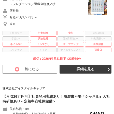
（フレグランス／退職金制度／積 …
正社員
月給20万9,550円 ～
東京
正社員登用
社割制度
賞与
未経験OK
学生OK
男女歓迎
週3日勤務OK
時短勤務OK
ネイルOK
ノルマなし
オープニング
店長候補
スキンケア
メイク
ナチュラルコスメ
百貨店
締切：2026年8月31日(月) 23時59分
気になる
詳細を見る
株式会社アイスタイルキャリア
【月収26万円可】社員登用実績あり！履歴書不要『シャネル』入社
時研修あり＜定着率◎社保完備＞
美容部員・BA