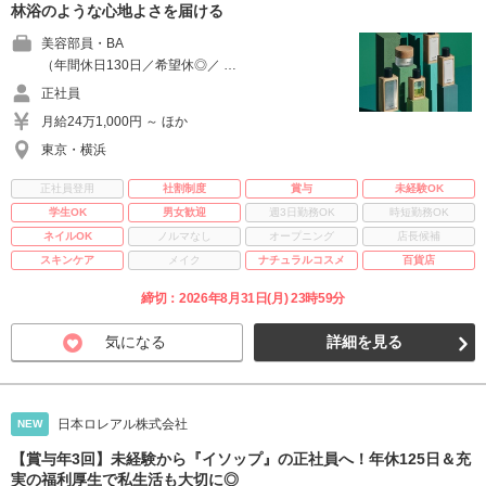
林浴のような心地よさを届ける
美容部員・BA
（年間休日130日／希望休◎／ …
正社員
月給24万1,000円 ～ ほか
東京・横浜
正社員登用
社割制度
賞与
未経験OK
学生OK
男女歓迎
週3日勤務OK
時短勤務OK
ネイルOK
ノルマなし
オープニング
店長候補
スキンケア
メイク
ナチュラルコスメ
百貨店
締切：2026年8月31日(月) 23時59分
気になる
詳細を見る
日本ロレアル株式会社
NEW
【賞与年3回】未経験から『イソップ』の正社員へ！年休125日＆充
実の福利厚生で私生活も大切に◎