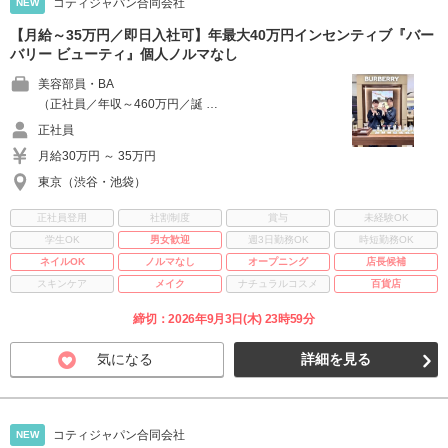
コティジャパン合同会社
NEW
【月給～35万円／即日入社可】年最大40万円インセンティブ『バー
バリー ビューティ』個人ノルマなし
美容部員・BA
（正社員／年収～460万円／誕 …
正社員
月給30万円 ～ 35万円
東京（渋谷・池袋）
正社員登用
社割制度
賞与
未経験OK
学生OK
男女歓迎
週3日勤務OK
時短勤務OK
ネイルOK
ノルマなし
オープニング
店長候補
スキンケア
メイク
ナチュラルコスメ
百貨店
締切：2026年9月3日(木) 23時59分
気になる
詳細を見る
コティジャパン合同会社
NEW