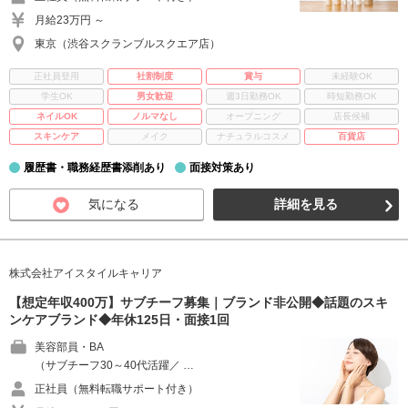
月給23万円 ～
東京（渋谷スクランブルスクエア店）
正社員登用
社割制度
賞与
未経験OK
学生OK
男女歓迎
週3日勤務OK
時短勤務OK
ネイルOK
ノルマなし
オープニング
店長候補
スキンケア
メイク
ナチュラルコスメ
百貨店
履歴書・職務経歴書添削あり
面接対策あり
気になる
詳細を見る
株式会社アイスタイルキャリア
【想定年収400万】サブチーフ募集｜ブランド非公開◆話題のスキ
ンケアブランド◆年休125日・面接1回
美容部員・BA
（サブチーフ30～40代活躍／ …
正社員（無料転職サポート付き）