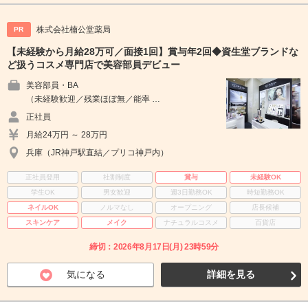
株式会社楠公堂薬局
PR
【未経験から月給28万可／面接1回】賞与年2回◆資生堂ブランドな
ど扱うコスメ専門店で美容部員デビュー
美容部員・BA
（未経験歓迎／残業ほぼ無／能率 …
正社員
月給24万円 ～ 28万円
兵庫（JR神戸駅直結／プリコ神戸内）
正社員登用
社割制度
賞与
未経験OK
学生OK
男女歓迎
週3日勤務OK
時短勤務OK
ネイルOK
ノルマなし
オープニング
店長候補
スキンケア
メイク
ナチュラルコスメ
百貨店
締切：2026年8月17日(月) 23時59分
気になる
詳細を見る