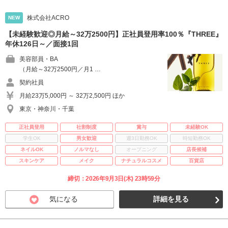
株式会社ACRO
NEW
【未経験歓迎◎月給～32万2500円】正社員登用率100％『THREE』
年休126日～／面接1回
美容部員・BA
（月給～32万2500円／月1 …
契約社員
月給23万5,000円 ～ 32万2,500円 ほか
東京・神奈川・千葉
正社員登用
社割制度
賞与
未経験OK
学生OK
男女歓迎
週3日勤務OK
時短勤務OK
ネイルOK
ノルマなし
オープニング
店長候補
スキンケア
メイク
ナチュラルコスメ
百貨店
締切：2026年9月3日(木) 23時59分
気になる
詳細を見る