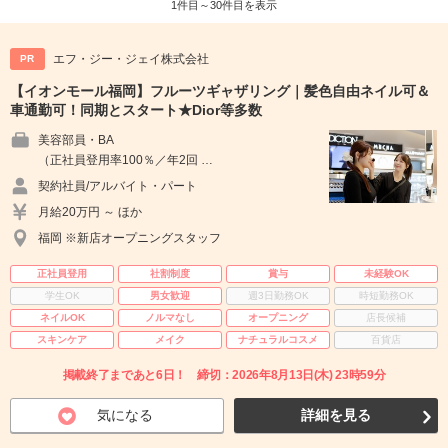
1件目～30件目を表示
エフ・ジー・ジェイ株式会社
PR
【イオンモール福岡】フルーツギャザリング｜髪色自由ネイル可＆
車通勤可！同期とスタート★Dior等多数
美容部員・BA
（正社員登用率100％／年2回 …
契約社員/アルバイト・パート
月給20万円 ～ ほか
福岡 ※新店オープニングスタッフ
正社員登用
社割制度
賞与
未経験OK
学生OK
男女歓迎
週3日勤務OK
時短勤務OK
ネイルOK
ノルマなし
オープニング
店長候補
スキンケア
メイク
ナチュラルコスメ
百貨店
掲載終了まであと6日！ 締切：2026年8月13日(木) 23時59分
気になる
詳細を見る