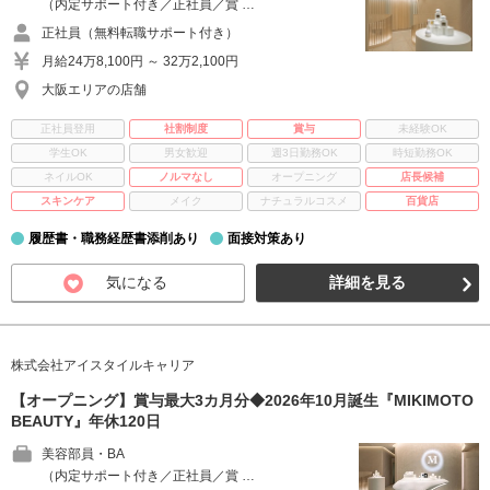
（内定サポート付き／正社員／賞 …
正社員（無料転職サポート付き）
月給24万8,100円 ～ 32万2,100円
大阪エリアの店舗
正社員登用
社割制度
賞与
未経験OK
学生OK
男女歓迎
週3日勤務OK
時短勤務OK
ネイルOK
ノルマなし
オープニング
店長候補
スキンケア
メイク
ナチュラルコスメ
百貨店
履歴書・職務経歴書添削あり
面接対策あり
気になる
詳細を見る
株式会社アイスタイルキャリア
【オープニング】賞与最大3カ月分◆2026年10月誕生『MIKIMOTO
BEAUTY』年休120日
美容部員・BA
（内定サポート付き／正社員／賞 …