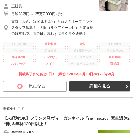
正社員
月給28万円 ～ 35万7,000円 ほか
東京（ルミネ新宿 ルミネ2）＊新店のオープニング
スタッフ募集！・大阪（ルクアイーレ店）＊駅直結
の好立地で、雨の日も濡れずにラクラク通勤！
正社員登用
社割制度
賞与
未経験OK
学生OK
男女歓迎
週3日勤務OK
時短勤務OK
ネイルOK
ノルマなし
オープニング
店長候補
スキンケア
メイク
ナチュラルコスメ
百貨店
掲載終了まであと6日！ 締切：2026年8月13日(木) 23時59分
気になる
詳細を見る
株式会社ニド
【未経験OK】フランス発ヴィーガンネイル『nailmatic』完全週休2
日制＆年休120日以上！
美容部員・BA