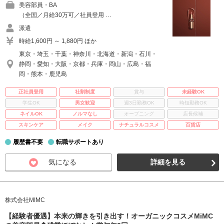
美容部員・BA
（全国／月給30万可／社員登用 …
派遣
時給1,600円 ～ 1,880円 ほか
東京・埼玉・千葉・神奈川・北海道・新潟・石川・
静岡・愛知・大阪・京都・兵庫・岡山・広島・福
岡・熊本・鹿児島
正社員登用
社割制度
賞与
未経験OK
学生OK
男女歓迎
週3日勤務OK
時短勤務OK
ネイルOK
ノルマなし
オープニング
店長候補
スキンケア
メイク
ナチュラルコスメ
百貨店
履歴書不要
転職サポートあり
気になる
詳細を見る
株式会社MIMC
【経験者優遇】本来の輝きを引き出す！オーガニックコスメMiMC