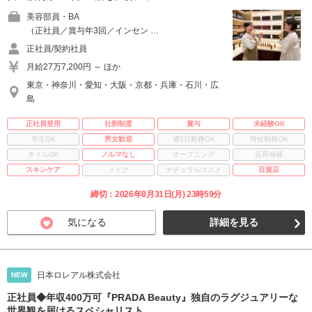
美容部員・BA
（正社員／賞与年3回／インセン …
正社員/契約社員
月給27万7,200円 ～ ほか
東京・神奈川・愛知・大阪・京都・兵庫・石川・広
島
正社員登用
社割制度
賞与
未経験OK
学生OK
男女歓迎
週3日勤務OK
時短勤務OK
ネイルOK
ノルマなし
オープニング
店長候補
スキンケア
メイク
ナチュラルコスメ
百貨店
締切：2026年8月31日(月) 23時59分
気になる
詳細を見る
日本ロレアル株式会社
NEW
正社員◆年収400万可『PRADA Beauty』独自のラグジュアリーな
世界観を届けるスペシャリスト