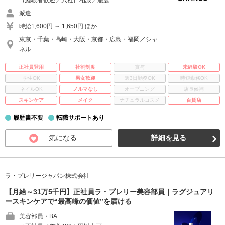
（経験者歓迎／入社日相談／履歴 …
派遣
時給1,600円 ～ 1,650円 ほか
東京・千葉・高崎・大阪・京都・広島・福岡／シャ
ネル
正社員登用
社割制度
賞与
未経験OK
学生OK
男女歓迎
週3日勤務OK
時短勤務OK
ネイルOK
ノルマなし
オープニング
店長候補
スキンケア
メイク
ナチュラルコスメ
百貨店
履歴書不要
転職サポートあり
気になる
詳細を見る
ラ・プレリージャパン株式会社
【月給～31万5千円】正社員ラ・プレリー美容部員｜ラグジュアリ
ースキンケアで“最高峰の価値”を届ける
美容部員・BA