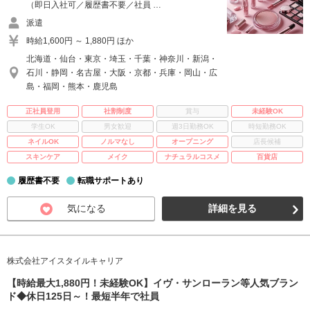
（即日入社可／履歴書不要／社員 …
派遣
時給1,600円 ～ 1,880円 ほか
北海道・仙台・東京・埼玉・千葉・神奈川・新潟・
石川・静岡・名古屋・大阪・京都・兵庫・岡山・広
島・福岡・熊本・鹿児島
正社員登用
社割制度
賞与
未経験OK
学生OK
男女歓迎
週3日勤務OK
時短勤務OK
ネイルOK
ノルマなし
オープニング
店長候補
スキンケア
メイク
ナチュラルコスメ
百貨店
履歴書不要
転職サポートあり
気になる
詳細を見る
株式会社アイスタイルキャリア
【時給最大1,880円！未経験OK】イヴ・サンローラン等人気ブラン
ド◆休日125日～！最短半年で社員