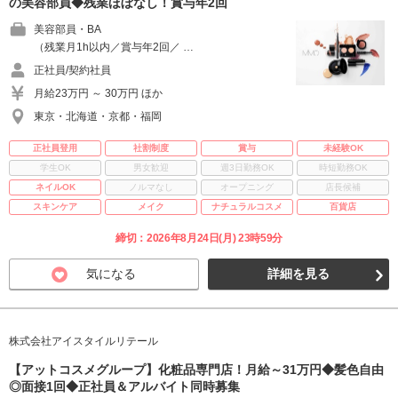
の美容部員◆残業ほぼなし！賞与年2回
美容部員・BA
（残業月1h以内／賞与年2回／ …
正社員/契約社員
月給23万円 ～ 30万円 ほか
東京・北海道・京都・福岡
正社員登用
社割制度
賞与
未経験OK
学生OK
男女歓迎
週3日勤務OK
時短勤務OK
ネイルOK
ノルマなし
オープニング
店長候補
スキンケア
メイク
ナチュラルコスメ
百貨店
締切：2026年8月24日(月) 23時59分
気になる
詳細を見る
株式会社アイスタイルリテール
【アットコスメグループ】化粧品専門店！月給～31万円◆髪色自由
◎面接1回◆正社員＆アルバイト同時募集