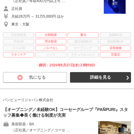
（正社員／年収400万円以上可 …
正社員
月給26万円 ～ 31万5,000円 ほか
東京・大阪
正社員登用
社割制度
賞与
未経験OK
学生OK
男女歓迎
週3日勤務OK
時短勤務OK
ネイルOK
ノルマなし
オープニング
店長候補
スキンケア
メイク
ナチュラルコスメ
百貨店
締切：2026年8月27日(木) 23時59分
気になる
詳細を見る
パンピューリジャパン株式会社
【オープニング／未経験OK】コーセーグループ『PAÑPURI』スタ
ッフ募集◆長く働ける制度が充実
美容部員・BA
（正社員／オープニング／コーセ …