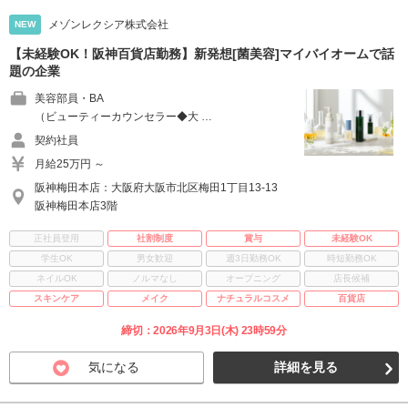
メゾンレクシア株式会社
NEW
【未経験OK！阪神百貨店勤務】新発想[菌美容]マイバイオームで話
題の企業
美容部員・BA
（ビューティーカウンセラー◆大 …
契約社員
月給25万円 ～
阪神梅田本店：大阪府大阪市北区梅田1丁目13-13
阪神梅田本店3階
正社員登用
社割制度
賞与
未経験OK
学生OK
男女歓迎
週3日勤務OK
時短勤務OK
ネイルOK
ノルマなし
オープニング
店長候補
スキンケア
メイク
ナチュラルコスメ
百貨店
締切：2026年9月3日(木) 23時59分
気になる
詳細を見る