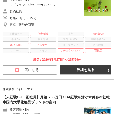
（【フランス発ヴィーガンネイル …
契約社員
月給25万円 ～ 27万円
東京（伊勢丹新宿）
正社員登用
社割制度
賞与
未経験OK
学生OK
男女歓迎
週3日勤務OK
時短勤務OK
ネイルOK
ノルマなし
オープニング
店長候補
スキンケア
メイク
ナチュラルコスメ
百貨店
締切：2026年8月27日(木) 23時59分
気になる
詳細を見る
株式会社アイビーエス
【未経験OK｜正社員】月給～35万円！BA経験を活かす美容本社職
◆国内大手化粧品ブランドの案内
美容部員・BA