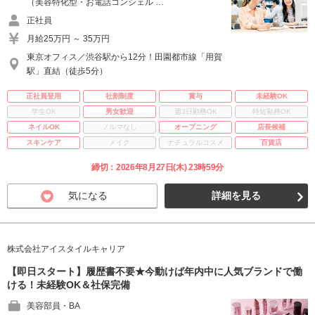
（美容特化型・お電話コンシェル …
正社員
月給25万円 ～ 35万円
東京オフィス／渋谷駅から12分！田園都市線「用賀
駅」直結（徒歩5分）
正社員登用
社割制度
賞与
未経験OK
学生OK
男女歓迎
週3日勤務OK
時短勤務OK
ネイルOK
ノルマなし
オープニング
店長候補
スキンケア
メイク
ナチュラルコスメ
百貨店
締切：2026年8月27日(木) 23時59分
気になる
詳細を見る
株式会社アイスタイルキャリア
【即日スタート】履歴書不要★今動けば年内中に人気ブランドで働
ける！未経験OK＆社保完備
美容部員・BA