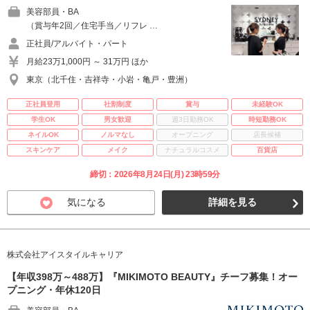
美容部員・BA
（賞与年2回／住宅手当／リフレ …
正社員/アルバイト・パート
月給23万1,000円 ～ 31万円 ほか
東京（北千住・吉祥寺・小岩・亀戸・豊洲）
正社員登用
社割制度
賞与
未経験OK
学生OK
男女歓迎
週3日勤務OK
時短勤務OK
ネイルOK
ノルマなし
オープニング
店長候補
スキンケア
メイク
ナチュラルコスメ
百貨店
締切：2026年8月24日(月) 23時59分
気になる
詳細を見る
株式会社アイスタイルキャリア
【年収398万～488万】『MIKIMOTO BEAUTY』チーフ募集！オー
プニング・年休120日