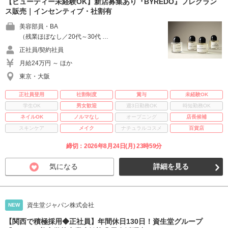
【ビューティー未経験OK】新店募集あり『BYREDO』フレグラン
ス販売｜インセンティブ・社割有
美容部員・BA
（残業ほぼなし／20代～30代 …
正社員/契約社員
月給24万円 ～ ほか
東京・大阪
正社員登用
社割制度
賞与
未経験OK
学生OK
男女歓迎
週3日勤務OK
時短勤務OK
ネイルOK
ノルマなし
オープニング
店長候補
スキンケア
メイク
ナチュラルコスメ
百貨店
締切：2026年8月24日(月) 23時59分
気になる
詳細を見る
資生堂ジャパン株式会社
NEW
【関西で積極採用◆正社員】年間休日130日！資生堂グループ