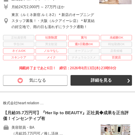
月給24万2,000円 ～ 27万円 ほか
東京（ルミネ新宿 ルミネ2）＊新店のオープニング
スタッフ募集！・大阪（ルクアイーレ店）＊駅直結
の好立地で、雨の日も濡れずにラクラク通勤！
正社員登用
社割制度
賞与
未経験OK
学生OK
男女歓迎
週3日勤務OK
時短勤務OK
ネイルOK
ノルマなし
オープニング
店長候補
スキンケア
メイク
ナチュラルコスメ
百貨店
掲載終了まであと6日！ 締切：2026年8月13日(木) 23時59分
気になる
詳細を見る
株式会社heart relation …
【月給35.7万円可】『Her lip to BEAUTY』正社員◆成果を正当評
価！インセンティブ有
美容部員・BA
（月給35.7万円可／推し活休 …