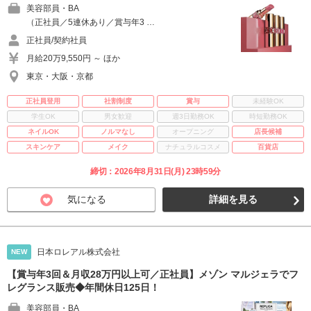
美容部員・BA
（正社員／5連休あり／賞与年3 …
正社員/契約社員
月給20万9,550円 ～ ほか
東京・大阪・京都
正社員登用
社割制度
賞与
未経験OK
学生OK
男女歓迎
週3日勤務OK
時短勤務OK
ネイルOK
ノルマなし
オープニング
店長候補
スキンケア
メイク
ナチュラルコスメ
百貨店
締切：2026年8月31日(月) 23時59分
気になる
詳細を見る
日本ロレアル株式会社
NEW
【賞与年3回＆月収28万円以上可／正社員】メゾン マルジェラでフ
レグランス販売◆年間休日125日！
美容部員・BA