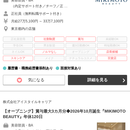
美容部員・BA
（内定サポート付き／チーフ／正 …
正社員（無料転職サポート付き）
月給27万5,100円 ～ 33万7,100円
東京都内の店舗
正社員登用
社割制度
賞与
未経験OK
学生OK
男女歓迎
週3日勤務OK
時短勤務OK
ネイルOK
ノルマなし
オープニング
店長候補
スキンケア
メイク
ナチュラルコスメ
百貨店
履歴書・職務経歴書添削あり
面接対策あり
気になる
詳細を見る
株式会社アイスタイルキャリア
【オープニング】賞与最大3カ月分◆2026年10月誕生『MIKIMOTO
BEAUTY』年休120日
美容部員・BA