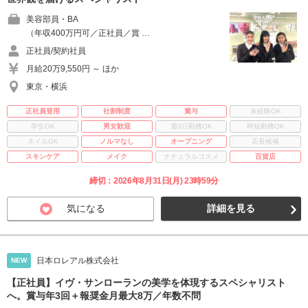
美容部員・BA
（年収400万円可／正社員／賞 …
正社員/契約社員
月給20万9,550円 ～ ほか
東京・横浜
正社員登用
社割制度
賞与
未経験OK
学生OK
男女歓迎
週3日勤務OK
時短勤務OK
ネイルOK
ノルマなし
オープニング
店長候補
スキンケア
メイク
ナチュラルコスメ
百貨店
締切：2026年8月31日(月) 23時59分
気になる
詳細を見る
日本ロレアル株式会社
NEW
【正社員】イヴ・サンローランの美学を体現するスペシャリスト
へ。賞与年3回＋報奨金月最大8万／年数不問