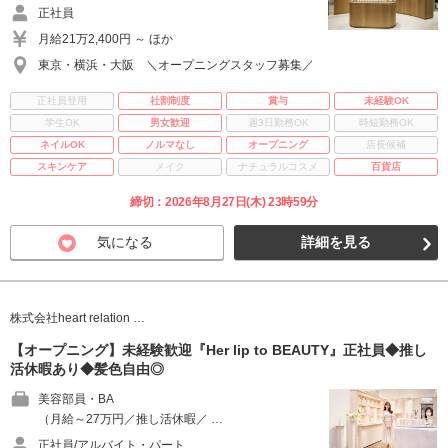
正社員
月給21万2,400円 ～ ほか
東京・横浜・大阪 ＼オープニングスタッフ募集／
正社員登用
社割制度
賞与
未経験OK
学生OK
男女歓迎
週3日勤務OK
時短勤務OK
ネイルOK
ノルマなし
オープニング
店長候補
スキンケア
メイク
ナチュラルコスメ
百貨店
締切：2026年8月27日(木) 23時59分
気になる
詳細を見る
株式会社heart relation …
【オープニング】未経験歓迎『Her lip to BEAUTY』正社員◆推し
活休暇あり◆髪色自由◎
美容部員・BA
（月給～27万円／推し活休暇／ …
正社員/アルバイト・パート