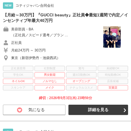
コティジャパン合同会社
NEW
【月給～30万円】『GUCCI beauty』正社員◆最短1週間で内定／イ
ンセンティブ年最大40万円
美容部員・BA
（正社員／スピード選考／ブラン …
正社員
月給24万円 ～ 30万円
東京（新宿伊勢丹・池袋西武）
正社員登用
社割制度
賞与
未経験OK
学生OK
男女歓迎
週3日勤務OK
時短勤務OK
ネイルOK
ノルマなし
オープニング
店長候補
スキンケア
メイク
ナチュラルコスメ
百貨店
締切：2026年9月3日(木) 23時59分
気になる
詳細を見る