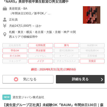
『NARS』美容学校卒業生歓迎◎男女活躍中
美容部員・BA
（年間休日130日／新卒OK／ …
正社員
月給24万1,000円 ～ ほか
札幌・東京・横浜・名古屋・大阪・京都・神戸 ※関
西エリアで積極採用中
正社員登用
社割制度
賞与
未経験OK
学生OK
男女歓迎
週3日勤務OK
時短勤務OK
ネイルOK
ノルマなし
オープニング
店長候補
スキンケア
メイク
ナチュラルコスメ
百貨店
締切：2026年8月31日(月) 23時59分
気になる
詳細を見る
資生堂ジャパン株式会社
NEW
【資生堂グループ正社員】未経験OK『BAUM』年間休日130日｜森