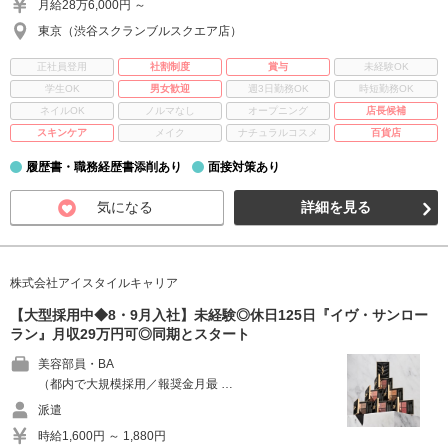
月給28万6,000円 ～
東京（渋谷スクランブルスクエア店）
正社員登用
社割制度
賞与
未経験OK
学生OK
男女歓迎
週3日勤務OK
時短勤務OK
ネイルOK
ノルマなし
オープニング
店長候補
スキンケア
メイク
ナチュラルコスメ
百貨店
履歴書・職務経歴書添削あり
面接対策あり
気になる
詳細を見る
株式会社アイスタイルキャリア
【大型採用中◆8・9月入社】未経験◎休日125日『イヴ・サンロー
ラン』月収29万円可◎同期とスタート
美容部員・BA
（都内で大規模採用／報奨金月最 …
派遣
時給1,600円 ～ 1,880円