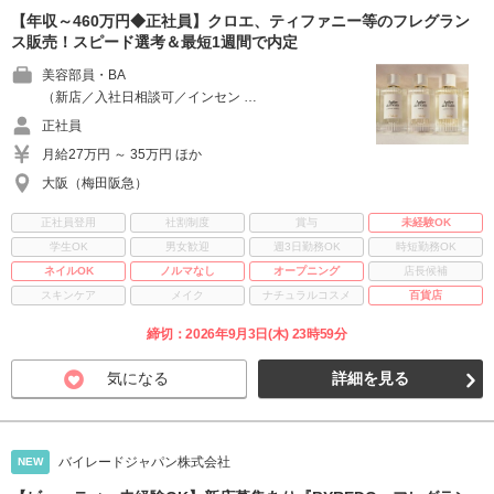
【年収～460万円◆正社員】クロエ、ティファニー等のフレグラン
ス販売！スピード選考＆最短1週間で内定
美容部員・BA
（新店／入社日相談可／インセン …
正社員
月給27万円 ～ 35万円 ほか
大阪（梅田阪急）
正社員登用
社割制度
賞与
未経験OK
学生OK
男女歓迎
週3日勤務OK
時短勤務OK
ネイルOK
ノルマなし
オープニング
店長候補
スキンケア
メイク
ナチュラルコスメ
百貨店
締切：2026年9月3日(木) 23時59分
気になる
詳細を見る
バイレードジャパン株式会社
NEW