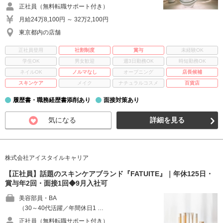
正社員（無料転職サポート付き）
月給24万8,100円 ～ 32万2,100円
東京都内の店舗
正社員登用
社割制度
賞与
未経験OK
学生OK
男女歓迎
週3日勤務OK
時短勤務OK
ネイルOK
ノルマなし
オープニング
店長候補
スキンケア
メイク
ナチュラルコスメ
百貨店
履歴書・職務経歴書添削あり
面接対策あり
気になる
詳細を見る
株式会社アイスタイルキャリア
【正社員】話題のスキンケアブランド『FATUITE』｜年休125日・
賞与年2回・面接1回◆9月入社可
美容部員・BA
（30～40代活躍／年間休日1 …
正社員（無料転職サポート付き）