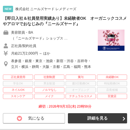
株式会社 ニールズヤード レメディーズ
NEW
【即日入社＆社員登用実績あり】未経験者OK オーガニックコスメ
やアロマでおなじみの『ニールズヤード』
美容部員・BA
（『ニールズヤード』ショップス …
正社員/契約社員
月給21万2,000円 ～ ほか
表参道・銀座・東京・池袋・新宿・渋谷・吉祥寺・
立川・横浜・静岡・大阪・京都・広島・福岡・熊本
正社員登用
社割制度
賞与
未経験OK
学生OK
男女歓迎
週3日勤務OK
時短勤務OK
ネイルOK
ノルマなし
オープニング
店長候補
スキンケア
メイク
ナチュラルコスメ
百貨店
締切：2026年9月3日(木) 23時59分
気になる
詳細を見る