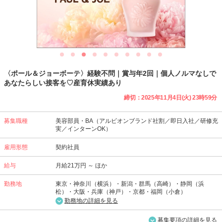
〈ポール＆ジョーボーテ〉経験不問｜賞与年2回｜個人ノルマなしで
あなたらしい接客を♡産育休実績あり
締切：2025年11月4日(火) 23時59分
募集職種
美容部員・BA（アルビオンブランド社割／即日入社／研修充
実／インターンOK）
雇用形態
契約社員
給与
月給21万円 ～ ほか
勤務地
東京・神奈川（横浜）・新潟・群馬（高崎）・静岡（浜
松）・大阪・兵庫（神戸）・京都・福岡（小倉）
勤務地の詳細を見る
募集要項の詳細を見る