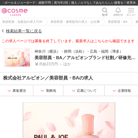
〈ポール＆ジョーボーテ〉経験不問｜賞与年2回｜個人ノルマなしであな
美容部員・化粧品の求人TOP
美容部員・接客販売の求人・お仕事
美容部員・BA
検索結果一覧に戻る
この求人ページでは募集を終了しています。最新求人はこちらから確認できます
神奈川（横浜）・静岡（浜松）・広島・福岡（博多）
美容部員・BA／アルビオンブランド社割／研修充実／インターンOK／未経験歓迎
月給23万円 ～ ほか
株式会社アルビオン
／
美容部員・BA
の求人
募集要項
勤務地
応募について
企業情報