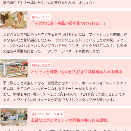
勢活躍中です！一緒にたくさんの笑顔を生み出しましょう♪
接客スタイル
「その方に合う商品が必ず見つけられる！」
お客さまに本当に合ったアイテムを見つけるためには、ファッションや趣味、好
きなものなど世間話をしながら、その方のことを知っていくことが大切。ファッ
ションからはじまったコスメブランドだからこそ、メイクだけではなく、お客様
の服装や雰囲気に合ったトータルコーディネートを提案します。
職場の雰囲気
オシャレと可愛いものが大好き♡幸福感あふれる環境
手に取ることが楽しくなる、個性豊かなアイテム。ポール＆ジョーのメイクアイ
テムは、全ての色にハッピーになれるストーリーがあります。
また、制服も年に2回シーズンごとに変わるので、気分を変えて働くことができ
ます。カワイイものやオシャレが好きで入社したスタッフが大勢います♪
身につく技術・スキル
上質なホスピタリティや品格が養われる環境♪