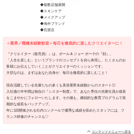
◆複数店舗展開
◆スキンケア
◆メイクアップ
◆海外ブランド
◆百貨店
＜業界／職種未経験歓迎＞毎日を徹底的に楽しむクリエイターに！
『クリエイター（販売員）』は、ポール & ジョー ボーテの『顔』。
「人生を楽しむ」というブランドのコンセプトを自ら体現し、たくさんのお
客様にお伝えしていくことがクリエイターのミッションです。
大切なのは、まずはあなた自身が、毎日を徹底的に楽しむこと！
現在活躍している先輩たちの多くも美容業界未経験からのスタート◎
入社後の半年間は独自の『シスター制度』で、あなた専任の先輩社員が成長
をこまやかにフォローいたします。その後も、継続的な教育プログラムで長
期的な成長をバックアップ。
年に1回開催される社内コンクールで優秀な成績を収めたスタッフには、フ
ランス研修のチャンスも♡
コンテンツメニューへ戻る