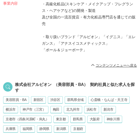
事業内容
・高級化粧品(スキンケア・メイクアップ・フレグラン
ス・ヘアケアなど)の開発・製造
及び全国の一流百貨店・有力化粧品専門店を通じての販
売
・取り扱いブランド「アルビオン」「イグニス」「エレ
ガンス」「アナスイコスメティックス」
「ポール＆ジョーボーテ」
コンテンツメニューへ戻る
株式会社アルビオン
（美容部員・BA）
契約社員
と似た求人を探
す
美容部員・BA
新宿区
渋谷区
群馬県全域
心斎橋・なんば・天王寺
横浜市
神戸市（三宮）
梅田
北九州市
浜松市
新潟市
京都市（四条河原町・烏丸）
東京都
群馬県
大阪府
神奈川県
兵庫県
福岡県
静岡県
新潟県
京都府