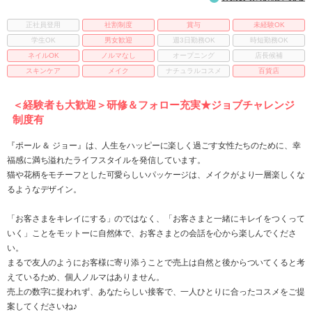
正社員登用
社割制度
賞与
未経験OK
学生OK
男女歓迎
週3日勤務OK
時短勤務OK
ネイルOK
ノルマなし
オープニング
店長候補
スキンケア
メイク
ナチュラルコスメ
百貨店
＜経験者も大歓迎＞研修＆フォロー充実★ジョブチャレンジ
制度有
『ポール ＆ ジョー』は、人生をハッピーに楽しく過ごす女性たちのために、幸
福感に満ち溢れたライフスタイルを発信しています。
猫や花柄をモチーフとした可愛らしいパッケージは、メイクがより一層楽しくな
るようなデザイン。
「お客さまをキレイにする」のではなく、「お客さまと一緒にキレイをつくって
いく」ことをモットーに自然体で、お客さまとの会話を心から楽しんでくださ
い。
まるで友人のようにお客様に寄り添うことで売上は自然と後からついてくると考
えているため、個人ノルマはありません。
売上の数字に捉われず、あなたらしい接客で、一人ひとりに合ったコスメをご提
案してくださいね♪