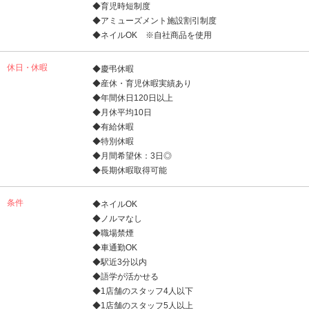
◆育児時短制度
◆アミューズメント施設割引制度
◆ネイルOK ※自社商品を使用
休日・休暇
◆慶弔休暇
◆産休・育児休暇実績あり
◆年間休日120日以上
◆月休平均10日
◆有給休暇
◆特別休暇
◆月間希望休：3日◎
◆長期休暇取得可能
条件
◆ネイルOK
◆ノルマなし
◆職場禁煙
◆車通勤OK
◆駅近3分以内
◆語学が活かせる
◆1店舗のスタッフ4人以下
◆1店舗のスタッフ5人以上