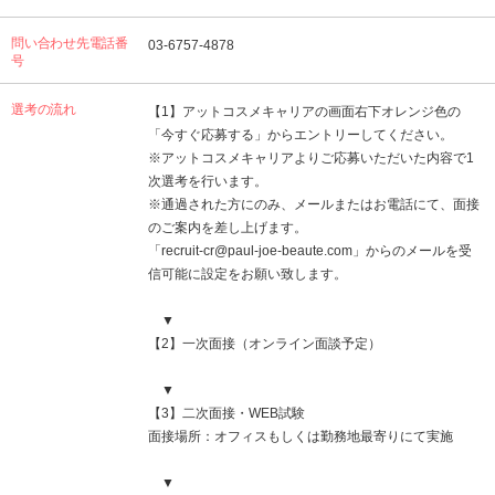
問い合わせ先電話番
03-6757-4878
号
選考の流れ
【1】アットコスメキャリアの画面右下オレンジ色の
「今すぐ応募する」からエントリーしてください。
※アットコスメキャリアよりご応募いただいた内容で1
次選考を行います。
※通過された方にのみ、メールまたはお電話にて、面接
のご案内を差し上げます。
「recruit-cr@paul-joe-beaute.com」からのメールを受
信可能に設定をお願い致します。
▼
【2】一次面接（オンライン面談予定）
▼
【3】二次面接・WEB試験
面接場所：オフィスもしくは勤務地最寄りにて実施
▼