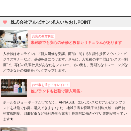
株式会社アルビオン 求人いちおしPOINT
充実の教育制度
未経験でも安心の研修と教育カリキュラムがあります
入社後はオンラインにて新人研修を受講。商品に関する知識や接客ノウハウ・ビ
ジネスマナーなど、基礎を身につけます。さらに、入社後の半年間は“シスター制
度”で、専任の先輩社員があなたをフォロー。その後も、定期的なトレーニングな
どであなたの成長をバックアップします。
お仕事を通じてキレイに！
他ブランドも社割で購入可能♪
ポール＆ジョー ボーテだけでなく、ANNASUI、エレガンスなどアルビオンブラ
ンドを社割でお得に購入できます♪また、地域手当や役職手当別途支給、自己啓
発支援制度、財形貯蓄など福利厚生も充実！長期的に働きやすい体制が整ってい
ます★