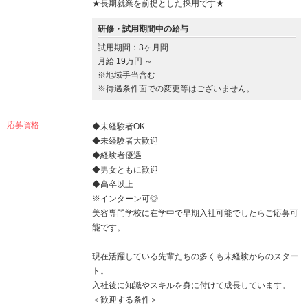
★長期就業を前提とした採用です★
研修・試用期間中の給与
試用期間：3ヶ月間
月給 19万円 ～
※地域手当含む
※待遇条件面での変更等はございません。
応募資格
◆未経験者OK
◆未経験者大歓迎
◆経験者優遇
◆男女ともに歓迎
◆高卒以上
※インターン可◎
美容専門学校に在学中で早期入社可能でしたらご応募可
能です。
現在活躍している先輩たちの多くも未経験からのスター
ト。
入社後に知識やスキルを身に付けて成長しています。
＜歓迎する条件＞