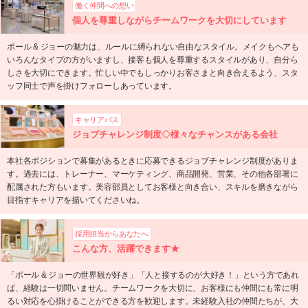
働く仲間への想い
個人を尊重しながらチームワークを大切にしています
ポール & ジョーの魅力は、ルールに縛られない自由なスタイル。メイクもヘアも
いろんなタイプの方がいますし、接客も個人を尊重するスタイルがあり、自分ら
しさを大切にできます。忙しい中でもしっかりお客さまと向き合えるよう、スタ
ッフ同士で声を掛けフォローしあっています。
キャリアパス
ジョブチャレンジ制度◇様々なチャンスがある会社
本社各ポジションで募集があるときに応募できるジョブチャレンジ制度がありま
す。過去には、トレーナー、マーケティング、商品開発、営業、その他各部署に
配属された方もいます。美容部員としてお客様と向き合い、スキルを磨きながら
目指すキャリアを描いてくださいね。
採用担当からあなたへ
こんな方、活躍できます★
「ポール & ジョーの世界観が好き」「人と接するのが大好き！」という方であれ
ば、経験は一切問いません。チームワークを大切に、お客様にも仲間にも常に明
るい対応を心掛けることができる方を歓迎します。未経験入社の仲間たちが、大