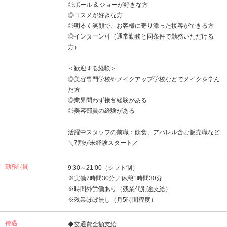
◎ポール & ジョーが好きな方
◎コスメが好きな方
◎明るく笑顔で、お客様に寄り添った接客ができる方
◎インターン可（通常勤務と同条件で勤務いただける
方）
＜歓迎する経験＞
◎美容専門学校やメイクアップ学校などでメイクを学ん
だ方
◎業界問わず接客経験がある
◎美容部員の経験がある
活躍中スタッフの前職：飲食、アパレル含む販売職など
＼7割が未経験スタート／
勤務時間
9:30～21:00（シフト制）
※実働7時間30分／休憩1時間30分
※時間外労働あり（残業代別途支給）
※残業ほぼ無し（月5時間程度）
待遇
◆交通費全額支給