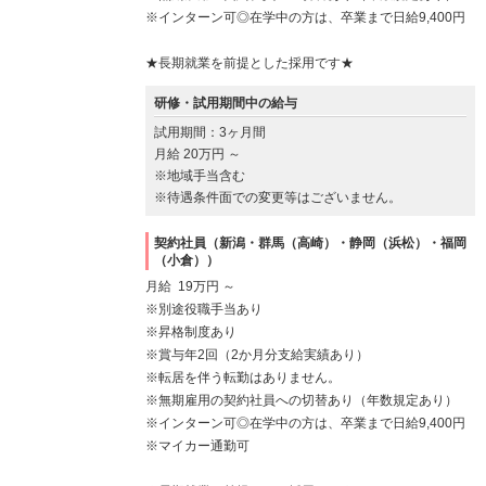
※インターン可◎在学中の方は、卒業まで日給9,400円
★長期就業を前提とした採用です★
研修・試用期間中の給与
試用期間：3ヶ月間
月給 20万円 ～
※地域手当含む
※待遇条件面での変更等はございません。
契約社員（新潟・群馬（高崎）・静岡（浜松）・福岡
（小倉））
月給 19万円 ～
※別途役職手当あり
※昇格制度あり
※賞与年2回（2か月分支給実績あり）
※転居を伴う転勤はありません。
※無期雇用の契約社員への切替あり（年数規定あり）
※インターン可◎在学中の方は、卒業まで日給9,400円
※マイカー通勤可