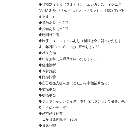
◆社割制度あり（アルビオン、エレガンス、イグニス、
ANNA SUIなど他のアルビオンブランドの社割制度が使
えます。）
◆賞与あり（年2回）
◆昇給あり（年1回）
◆時間外手当
◆制服・ユニフォームあり（制服は全て貸与いたしま
す。年2回シーズンごとに変わります◎）
◆社保完備
◆研修無料（交通費支給いたします。）
◆健康診断
◆保養施設
◆財形貯蓄
◆自己啓発支援制度（会社から半額補助あり）
◆地域手当
◆役職手当
◆ジョブチャレンジ制度（本社各ポジションで募集があ
るときに応募可能）
◆産前産後休業
∟産育休復職率：90%
◆育児休暇