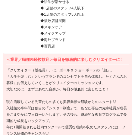
◆語学が活かせる
◆1店舗のスタッフ4人以下
◆1店舗のスタッフ5人以上
◆複数店舗展開
◆スキンケア
◆メイクアップ
◆海外ブランド
◆百貨店
＜業界／職種未経験歓迎＞毎日を徹底的に楽しむクリエイターに！
『クリエイター（販売員）』は、ポール & ジョー ボーテの『顔』。
「人生を楽しむ」というブランドのコンセプトを自ら体現し、たくさんのお
客様にお伝えしていくことがクリエイターのミッションです。
大切なのは、まずはあなた自身が、毎日を徹底的に楽しむこと！
現在活躍している先輩たちの多くも美容業界未経験からのスタート◎
入社後の半年間は独自の『シスター制度』で、あなた専任の先輩社員が成長
をこまやかにフォローいたします。その後も、継続的な教育プログラムで長
期的な成長をバックアップ。
年に1回開催される社内コンクールで優秀な成績を収めたスタッフには、フ
ランス研修のチャンスも♡