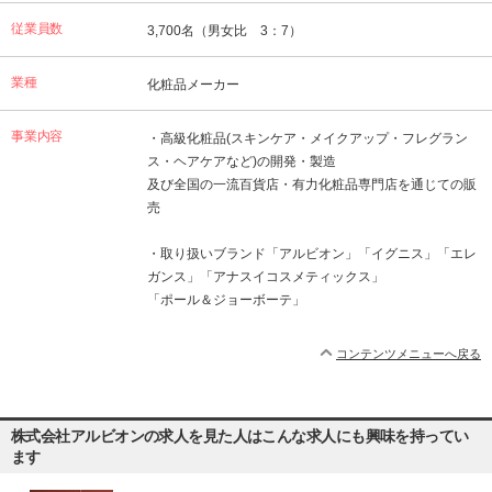
従業員数
3,700名（男女比 3：7）
業種
化粧品メーカー
事業内容
・高級化粧品(スキンケア・メイクアップ・フレグラン
ス・ヘアケアなど)の開発・製造
及び全国の一流百貨店・有力化粧品専門店を通じての販
売
・取り扱いブランド「アルビオン」「イグニス」「エレ
ガンス」「アナスイコスメティックス」
「ポール＆ジョーボーテ」
コンテンツメニューへ戻る
株式会社アルビオンの求人を見た人はこんな求人にも興味を持ってい
ます