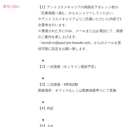
選考の流れ
【1】アットコスメキャリアの画面右下オレンジ色の
「応募画面へ進む」からエントリーしてください。
※アットコスメキャリアよりご応募いただいた内容で1
次選考を行います。
※通過された方にのみ、メールまたはお電話にて、面接
のご案内を差し上げます。
「recruit-cr@paul-joe-beaute.com」からのメールを受
信可能に設定をお願い致します。
▼
【2】一次面接（オンライン面談予定）
▼
【3】二次面接・WEB試験
面接場所：オフィスもしくは勤務地最寄りにて実施
▼
【4】内定
▼
【5】入社