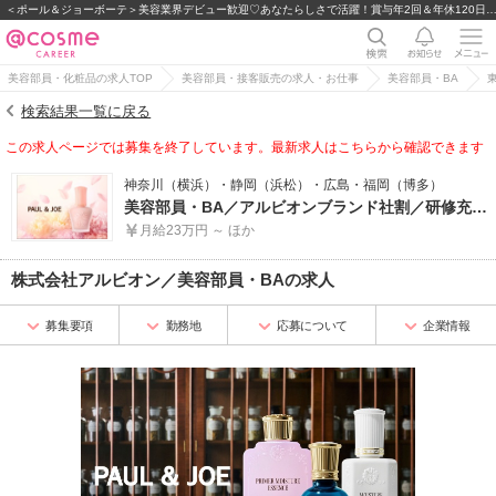
＜ポール＆ジョーボーテ＞美容業界デビュー歓迎♡あなたらしさで活躍！賞与年2回＆年休12
美容部員・化粧品の求人TOP
美容部員・接客販売の求人・お仕事
美容部員・BA
検索結果一覧に戻る
この求人ページでは募集を終了しています。最新求人はこちらから確認できます
神奈川（横浜）・静岡（浜松）・広島・福岡（博多）
美容部員・BA／アルビオンブランド社割／研修充実／インターンOK／未経験歓迎
月給23万円 ～ ほか
株式会社アルビオン
／
美容部員・BA
の求人
募集要項
勤務地
応募について
企業情報