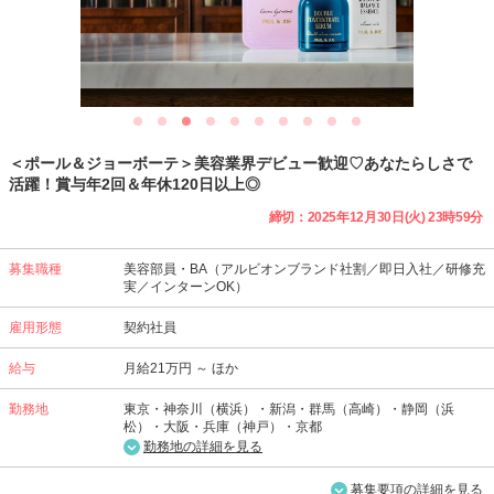
＜ポール＆ジョーボーテ＞美容業界デビュー歓迎♡あなたらしさで
活躍！賞与年2回＆年休120日以上◎
締切：2025年12月30日(火) 23時59分
募集職種
美容部員・BA（アルビオンブランド社割／即日入社／研修充
実／インターンOK）
雇用形態
契約社員
給与
月給21万円 ～ ほか
勤務地
東京・神奈川（横浜）・新潟・群馬（高崎）・静岡（浜
松）・大阪・兵庫（神戸）・京都
勤務地の詳細を見る
募集要項の詳細を見る