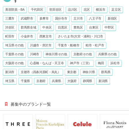
す
美容部員・BA
千代田区
世田谷区
品川区
北区
横浜市
足立区
三鷹市
武蔵野市
多摩市
国分寺市
立川市
八王子市
新宿区
渋谷区
群馬県全域
中央区
目黒区
豊島区
台東区
中野区
町田市
小金井市
西東京市
さいたま市(大宮・浦和)・川口市
埼玉県その他
川越市・所沢市
千葉市・船橋市
柏市・松戸市
千葉県その他
川崎市
神奈川県その他
京都府その他
兵庫県その他
大阪府その他
心斎橋・なんば・天王寺
神戸市（三宮）
梅田
浜松市
新潟市
京都市（四条河原町・烏丸）
東京都
神奈川県
群馬県
埼玉県
千葉県
京都府
兵庫県
大阪府
静岡県
新潟県
募集中のブランド一覧