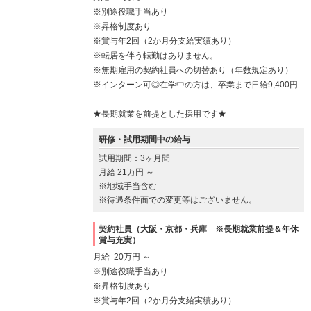
※別途役職手当あり
※昇格制度あり
※賞与年2回（2か月分支給実績あり）
※転居を伴う転勤はありません。
※無期雇用の契約社員への切替あり（年数規定あり）
※インターン可◎在学中の方は、卒業まで日給9,400円
★長期就業を前提とした採用です★
研修・試用期間中の給与
試用期間：3ヶ月間
月給 21万円 ～
※地域手当含む
※待遇条件面での変更等はございません。
契約社員（大阪・京都・兵庫 ※長期就業前提＆年休
賞与充実）
月給 20万円 ～
※別途役職手当あり
※昇格制度あり
※賞与年2回（2か月分支給実績あり）