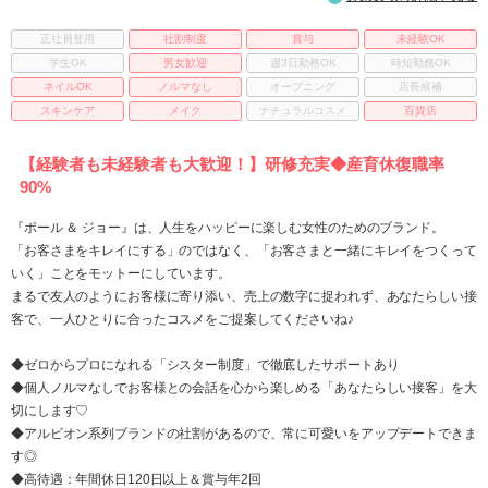
正社員登用
社割制度
賞与
未経験OK
学生OK
男女歓迎
週3日勤務OK
時短勤務OK
ネイルOK
ノルマなし
オープニング
店長候補
スキンケア
メイク
ナチュラルコスメ
百貨店
【経験者も未経験者も大歓迎！】研修充実◆産育休復職率
90%
『ポール ＆ ジョー』は、人生をハッピーに楽しむ女性のためのブランド。
「お客さまをキレイにする」のではなく、「お客さまと一緒にキレイをつくって
いく」ことをモットーにしています。
まるで友人のようにお客様に寄り添い、売上の数字に捉われず、あなたらしい接
客で、一人ひとりに合ったコスメをご提案してくださいね♪
◆ゼロからプロになれる「シスター制度」で徹底したサポートあり
◆個人ノルマなしでお客様との会話を心から楽しめる「あなたらしい接客」を大
切にします♡
◆アルビオン系列ブランドの社割があるので、常に可愛いをアップデートできま
す◎
◆高待遇：年間休日120日以上＆賞与年2回