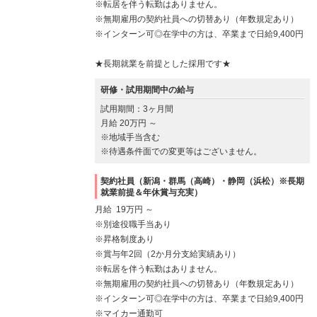
※転居を伴う転勤はありません。
※無期雇用の契約社員への切替あり（年数規定あり）
※インターン可◎在学中の方は、卒業まで日給9,400円
★長期就業を前提とした採用です★
研修・試用期間中の給与
試用期間：3ヶ月間
月給 20万円 ～
※地域手当含む
※待遇条件面での変更等はございません。
契約社員（新潟・群馬（高崎）・静岡（浜松）※長期
就業前提＆年休賞与充実）
月給 19万円 ～
※別途役職手当あり
※昇格制度あり
※賞与年2回（2か月分支給実績あり）
※転居を伴う転勤はありません。
※無期雇用の契約社員への切替あり（年数規定あり）
※インターン可◎在学中の方は、卒業まで日給9,400円
※マイカー通勤可