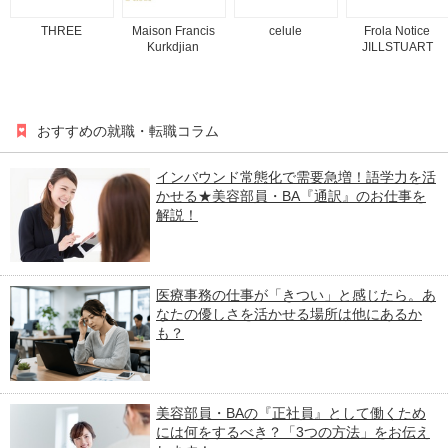
THREE
Maison Francis
celule
Frola Notice
Kurkdjian
JILLSTUART
おすすめの就職・転職コラム
インバウンド常態化で需要急増！語学力を活
かせる★美容部員・BA『通訳』のお仕事を
解説！
医療事務の仕事が「きつい」と感じたら。あ
なたの優しさを活かせる場所は他にあるか
も？
美容部員・BAの『正社員』として働くため
には何をするべき？「3つの方法」をお伝え