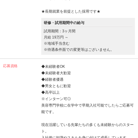
★長期就業を前提とした採用です★
研修・試用期間中の給与
試用期間：3ヶ月間
月給 19万円 ～
※地域手当含む
※待遇条件面での変更等はございません。
応募資格
◆未経験者OK
◆未経験者大歓迎
◆経験者優遇
◆男女ともに歓迎
◆高卒以上
※インターン可◎
美容専門学校に在学中で早期入社可能でしたらご応募可
能です。
現在活躍している先輩たちの多くも未経験からのスター
ト。
入社後に知識やスキルを身に付けて成長しています。