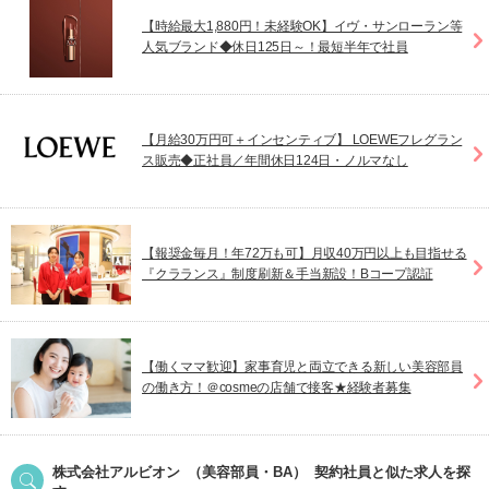
【時給最大1,880円！未経験OK】イヴ・サンローラン等
人気ブランド◆休日125日～！最短半年で社員
【月給30万円可＋インセンティブ】 LOEWEフレグラン
ス販売◆正社員／年間休日124日・ノルマなし
【報奨金毎月！年72万も可】月収40万円以上も目指せる
『クラランス』制度刷新＆手当新設！Bコープ認証
【働くママ歓迎】家事育児と両立できる新しい美容部員
の働き方！＠cosmeの店舗で接客★経験者募集
株式会社アルビオン
（美容部員・BA）
契約社員
と似た求人を探