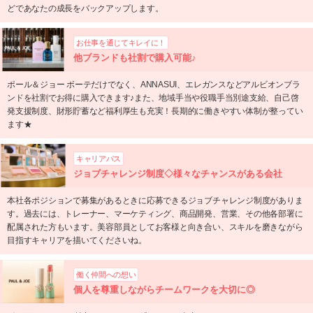
どであなたの成長をバックアップします。
お仕事を通じてキレイに！
他ブランドも社割で購入可能♪
ポール＆ジョー ボーテだけでなく、ANNASUI、エレガンスなどアルビオンブラ
ンドを社割でお得に購入できます♪また、地域手当や役職手当別途支給、自己啓
発支援制度、財形貯蓄など福利厚生も充実！長期的に働きやすい体制が整ってい
ます★
キャリアパス
ジョブチャレンジ制度◇様々なチャンスがある会社
本社各ポジションで募集があるときに応募できるジョブチャレンジ制度がありま
す。過去には、トレーナー、マーケティング、商品開発、営業、その他各部署に
配属された方もいます。美容部員としてお客様と向き合い、スキルを磨きながら
目指すキャリアを描いてくださいね。
働く仲間への想い
個人を尊重しながらチームワークを大切に◎