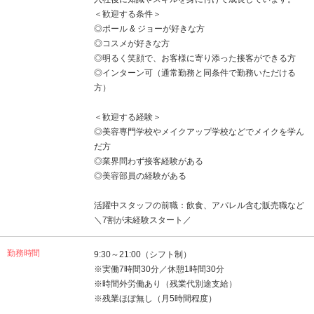
＜歓迎する条件＞
◎ポール & ジョーが好きな方
◎コスメが好きな方
◎明るく笑顔で、お客様に寄り添った接客ができる方
◎インターン可（通常勤務と同条件で勤務いただける
方）
＜歓迎する経験＞
◎美容専門学校やメイクアップ学校などでメイクを学ん
だ方
◎業界問わず接客経験がある
◎美容部員の経験がある
活躍中スタッフの前職：飲食、アパレル含む販売職など
＼7割が未経験スタート／
勤務時間
9:30～21:00（シフト制）
※実働7時間30分／休憩1時間30分
※時間外労働あり（残業代別途支給）
※残業ほぼ無し（月5時間程度）