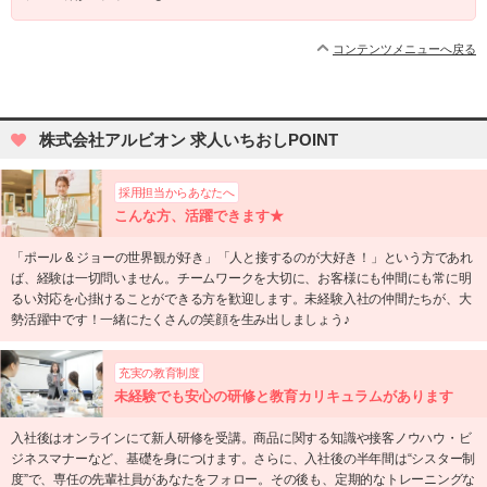
コンテンツメニューへ戻る
株式会社アルビオン 求人いちおしPOINT
採用担当からあなたへ
こんな方、活躍できます★
「ポール & ジョーの世界観が好き」「人と接するのが大好き！」という方であれ
ば、経験は一切問いません。チームワークを大切に、お客様にも仲間にも常に明
るい対応を心掛けることができる方を歓迎します。未経験入社の仲間たちが、大
勢活躍中です！一緒にたくさんの笑顔を生み出しましょう♪
充実の教育制度
未経験でも安心の研修と教育カリキュラムがあります
入社後はオンラインにて新人研修を受講。商品に関する知識や接客ノウハウ・ビ
ジネスマナーなど、基礎を身につけます。さらに、入社後の半年間は“シスター制
度”で、専任の先輩社員があなたをフォロー。その後も、定期的なトレーニングな