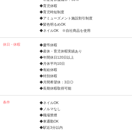
◆育児休暇
◆育児時短制度
◆アミューズメント施設割引制度
◆髪色明るめOK
◆ネイルOK ※自社商品を使用
休日・休暇
◆慶弔休暇
◆産休・育児休暇実績あり
◆年間休日120日以上
◆月休平均10日
◆有給休暇
◆特別休暇
◆月間希望休：3日◎
◆長期休暇取得可能
条件
◆ネイルOK
◆ノルマなし
◆職場禁煙
◆車通勤OK
◆駅近3分以内