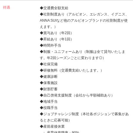
待遇
◆交通費全額支給
◆社割制度あり（アルビオン、エレガンス、イグニス、
ANNA SUIなど他のアルビオンブランドの社割制度が使
えます。）
◆賞与あり（年2回）
◆昇給あり（年1回）
◆時間外手当
◆制服・ユニフォームあり（制服は全て貸与いたしま
す。年2回シーズンごとに変わります◎）
◆社保完備
◆研修無料（交通費支給いたします。）
◆健康診断
◆保養施設
◆財形貯蓄
◆自己啓発支援制度（会社から半額補助あり）
◆地域手当
◆役職手当
◆ジョブチャレンジ制度（本社各ポジションで募集があ
るときに応募可能）
◆産前産後休業
∟産育休復職率：90%