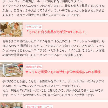
ポール & ジョーの魅力は、ルールに縛られない自由なスタイル。
メイクもヘアもいろんなタイプの方がいますし、接客も個人を尊重するスタイル
があり、自分らしさを大切にできます。忙しい中でもしっかりお客さまと向き合
えるよう、スタッフ同士で声を掛けフォローしあっています。
接客スタイル
「その方に合う商品が必ず見つけられる！」
お客さまに本当に合ったアイテムを見つけるためには、ファッションや趣味、好
きなものなど世間話をしながら、その方のことを知っていくことが大切。ファッ
ションからはじまったコスメブランドだからこそ、メイクだけではなく、お客様
の服装や雰囲気に合ったトータルコーディネートを提案します。
職場の雰囲気
オシャレと可愛いものが大好き♡幸福感あふれる環境
手に取ることが楽しくなる、個性豊かなアイテム。ポール＆ジョーのメイクアイ
テムは、全ての色にハッピーになれるストーリーがあります。
また、制服も年に2回シーズンごとに変わるので、気分を変えて働くことができ
ます。カワイイものやオシャレが好きで入社したスタッフが大勢います♪
身につく技術・スキル