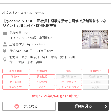
株式会社アイスタイルリテール
【@cosme STORE｜正社員】経験を活かし研修で店舗運営やマネ
ジメントも身に付く×特別休暇充実
美容部員・BA
（リフレッシュ休暇／車通勤OK …
正社員/アルバイト・パート
月給23万1,000円 ～ 31万円 ほか
北海道・東京・神奈川・埼玉・群馬・愛知・石川・
富山・大阪・京都・兵庫
正社員登用
社割制度
賞与
未経験OK
学生OK
男女歓迎
週3日勤務OK
時短勤務OK
ネイルOK
ノルマなし
オープニング
店長候補
スキンケア
メイク
ナチュラルコスメ
百貨店
締切：2026年8月24日(月) 23時59分
気になる
詳細を見る