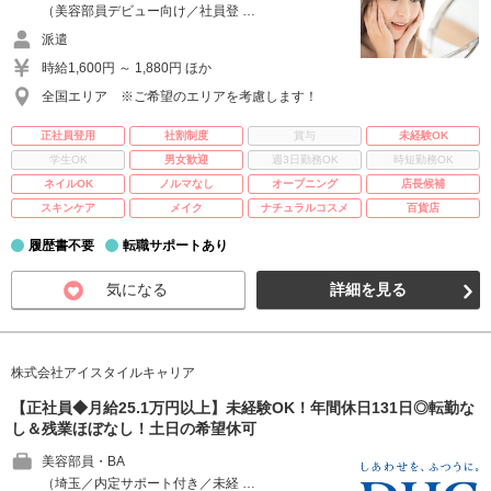
（美容部員デビュー向け／社員登 …
派遣
時給1,600円 ～ 1,880円 ほか
全国エリア ※ご希望のエリアを考慮します！
正社員登用
社割制度
賞与
未経験OK
学生OK
男女歓迎
週3日勤務OK
時短勤務OK
ネイルOK
ノルマなし
オープニング
店長候補
スキンケア
メイク
ナチュラルコスメ
百貨店
履歴書不要
転職サポートあり
気になる
詳細を見る
株式会社アイスタイルキャリア
【正社員◆月給25.1万円以上】未経験OK！年間休日131日◎転勤な
し＆残業ほぼなし！土日の希望休可
美容部員・BA
（埼玉／内定サポート付き／未経 …