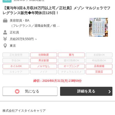
【賞与年3回＆月収28万円以上可／正社員】メゾン マルジェラでフ
レグランス販売◆年間休日125日！
美容部員・BA
（フレグランス／退職金制度／積 …
正社員
月給20万9,550円 ～
東京
正社員登用
社割制度
賞与
未経験OK
学生OK
男女歓迎
週3日勤務OK
時短勤務OK
ネイルOK
ノルマなし
オープニング
店長候補
スキンケア
メイク
ナチュラルコスメ
百貨店
締切：2026年8月31日(月) 23時59分
気になる
詳細を見る
株式会社アイスタイルキャリア