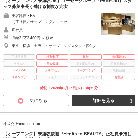
【オープニング／未経験OK】コーセーグループ『PAÑPURI』スタ
ッフ募集◆長く働ける制度が充実
美容部員・BA
（正社員／オープニング／コーセ …
正社員
月給21万2,400円 ～ ほか
東京・横浜・大阪 ＼オープニングスタッフ募集／
正社員登用
社割制度
賞与
未経験OK
学生OK
男女歓迎
週3日勤務OK
時短勤務OK
ネイルOK
ノルマなし
オープニング
店長候補
スキンケア
メイク
ナチュラルコスメ
百貨店
締切：2026年8月27日(木) 23時59分
気になる
詳細を見る
株式会社heart relation …
【オープニング】未経験歓迎『Her lip to BEAUTY』正社員◆推し