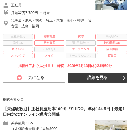
正社員
月給32万3,750円 ～ ほか
北海道・東京・横浜・埼玉・大阪・京都・神戸・名
古屋・広島・福岡
正社員登用
社割制度
賞与
未経験OK
学生OK
男女歓迎
週3日勤務OK
時短勤務OK
ネイルOK
ノルマなし
オープニング
店長候補
スキンケア
メイク
ナチュラルコスメ
百貨店
掲載終了まであと6日！ 締切：2026年8月13日(木) 23時59分
気になる
詳細を見る
株式会社シロ
【未経験歓迎】正社員登用率100％『SHIRO』年休144.5日｜最短1
日内定のオンライン選考会開催
美容部員・BA
（未経験者大歓迎／昇給8000 …