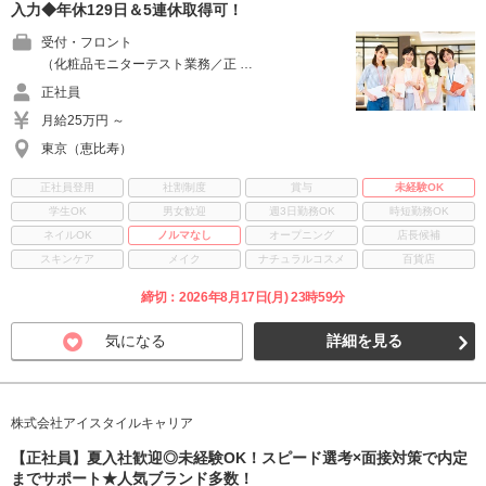
入力◆年休129日＆5連休取得可！
受付・フロント
（化粧品モニターテスト業務／正 …
正社員
月給25万円 ～
東京（恵比寿）
正社員登用
社割制度
賞与
未経験OK
学生OK
男女歓迎
週3日勤務OK
時短勤務OK
ネイルOK
ノルマなし
オープニング
店長候補
スキンケア
メイク
ナチュラルコスメ
百貨店
締切：2026年8月17日(月) 23時59分
気になる
詳細を見る
株式会社アイスタイルキャリア
【正社員】夏入社歓迎◎未経験OK！スピード選考×面接対策で内定
までサポート★人気ブランド多数！