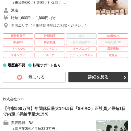
（未経験OK／社割有／社保◎／ …
派遣
時給1,600円 ～ 1,880円 ほか
全国エリア（※希望勤務地はご相談ください。）
正社員登用
社割制度
賞与
未経験OK
学生OK
男女歓迎
週3日勤務OK
時短勤務OK
ネイルOK
ノルマなし
オープニング
店長候補
スキンケア
メイク
ナチュラルコスメ
百貨店
履歴書不要
転職サポートあり
気になる
詳細を見る
株式会社シロ
【年収500万可】年間休日最大144.5日『SHIRO』正社員／最短1日
で内定／昇給率最大15％
美容部員・BA
（賞与年2回／月給32.3万円 …