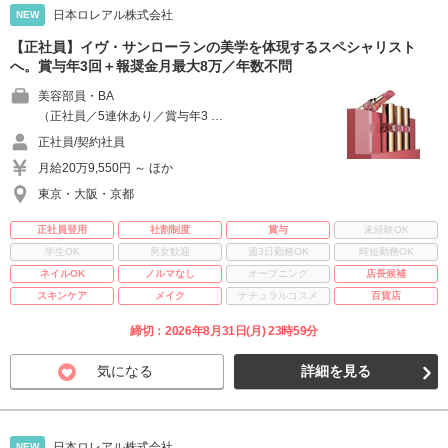
日本ロレアル株式会社
NEW
【正社員】イヴ・サンローランの美学を体現するスペシャリスト
へ。賞与年3回＋報奨金月最大8万／年数不問
美容部員・BA
（正社員／5連休あり／賞与年3 …
正社員/契約社員
月給20万9,550円 ～ ほか
東京・大阪・京都
正社員登用
社割制度
賞与
未経験OK
学生OK
男女歓迎
週3日勤務OK
時短勤務OK
ネイルOK
ノルマなし
オープニング
店長候補
スキンケア
メイク
ナチュラルコスメ
百貨店
締切：2026年8月31日(月) 23時59分
気になる
詳細を見る
日本ロレアル株式会社
NEW