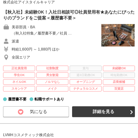
株式会社アイスタイルキャリア
【秋入社】未経験OK！入社日相談可◎社員登用有★あなたにぴった
りのブランドをご提案＜履歴書不要＞
美容部員・BA
（秋入社特集／履歴書不要／社員 …
派遣
時給1,600円 ～ 1,880円 ほか
全国エリア
正社員登用
社割制度
賞与
未経験OK
学生OK
男女歓迎
週3日勤務OK
時短勤務OK
ネイルOK
ノルマなし
オープニング
店長候補
スキンケア
メイク
ナチュラルコスメ
百貨店
履歴書不要
転職サポートあり
気になる
詳細を見る
LVMHコスメティック株式会社