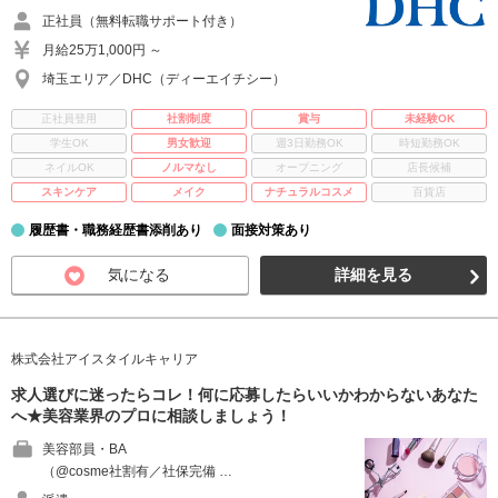
正社員（無料転職サポート付き）
月給25万1,000円 ～
埼玉エリア／DHC（ディーエイチシー）
正社員登用
社割制度
賞与
未経験OK
学生OK
男女歓迎
週3日勤務OK
時短勤務OK
ネイルOK
ノルマなし
オープニング
店長候補
スキンケア
メイク
ナチュラルコスメ
百貨店
履歴書・職務経歴書添削あり
面接対策あり
気になる
詳細を見る
株式会社アイスタイルキャリア
求人選びに迷ったらコレ！何に応募したらいいかわからないあなた
へ★美容業界のプロに相談しましょう！
美容部員・BA
（@cosme社割有／社保完備 …