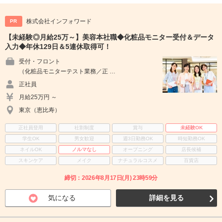
株式会社インフォワード
PR
【未経験◎月給25万～】美容本社職◆化粧品モニター受付＆データ
入力◆年休129日＆5連休取得可！
受付・フロント
（化粧品モニターテスト業務／正 …
正社員
月給25万円 ～
東京（恵比寿）
正社員登用
社割制度
賞与
未経験OK
学生OK
男女歓迎
週3日勤務OK
時短勤務OK
ネイルOK
ノルマなし
オープニング
店長候補
スキンケア
メイク
ナチュラルコスメ
百貨店
締切：2026年8月17日(月) 23時59分
気になる
詳細を見る