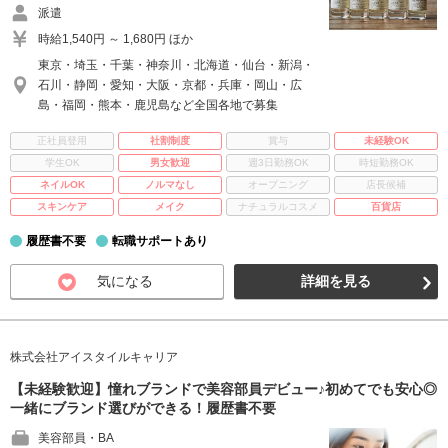
派遣
時給1,540円 ～ 1,680円 ほか
東京・埼玉・千葉・神奈川・北海道・仙台・新潟・
石川・静岡・愛知・大阪・京都・兵庫・岡山・広
島・福岡・熊本・鹿児島など全国各地で募集
正社員登用
社割制度
賞与
未経験OK
学生OK
男女歓迎
週3日勤務OK
時短勤務OK
ネイルOK
ノルマなし
オープニング
店長候補
スキンケア
メイク
ナチュラルコスメ
百貨店
履歴書不要
転職サポートあり
気になる
詳細を見る
株式会社アイスタイルキャリア
【未経験歓迎】憧れブランドで美容部員デビュー♪初めてでも安心◎
一緒にブランド選びができる！履歴書不要
美容部員・BA