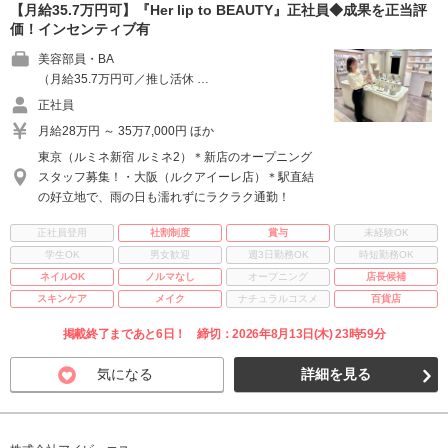
【月給35.7万円可】『Her lip to BEAUTY』正社員◆成果を正当評
価！インセンティブ有
美容部員・BA
（月給35.7万円可／推し活休 …
正社員
月給28万円 ～ 35万7,000円 ほか
東京（ルミネ新宿 ルミネ2）＊新店のオープニング
スタッフ募集！・大阪（ルクアイーレ店）＊駅直結
の好立地で、雨の日も濡れずにラクラク通勤！
正社員登用
社割制度
賞与
未経験OK
学生OK
男女歓迎
週3日勤務OK
時短勤務OK
ネイルOK
ノルマなし
オープニング
店長候補
スキンケア
メイク
ナチュラルコスメ
百貨店
掲載終了まであと6日！ 締切：2026年8月13日(木) 23時59分
気になる
詳細を見る