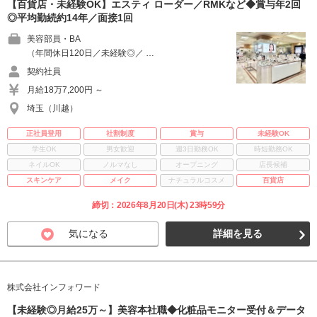
【百貨店・未経験OK】エスティ ローダー／RMKなど◆賞与年2回
◎平均勤続約14年／面接1回
美容部員・BA
（年間休日120日／未経験◎／ …
契約社員
月給18万7,200円 ～
埼玉（川越）
正社員登用
社割制度
賞与
未経験OK
学生OK
男女歓迎
週3日勤務OK
時短勤務OK
ネイルOK
ノルマなし
オープニング
店長候補
スキンケア
メイク
ナチュラルコスメ
百貨店
締切：2026年8月20日(木) 23時59分
気になる
詳細を見る
株式会社インフォワード
【未経験◎月給25万～】美容本社職◆化粧品モニター受付＆データ