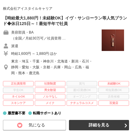
株式会社アイスタイルキャリア
【時給最大1,880円！未経験OK】イヴ・サンローラン等人気ブラン
ド◆休日125日～！最短半年で社員
美容部員・BA
（全国／月給30万可／社員登用 …
派遣
時給1,600円 ～ 1,880円 ほか
東京・埼玉・千葉・神奈川・北海道・新潟・石川・
静岡・愛知・大阪・京都・兵庫・岡山・広島・福
岡・熊本・鹿児島
正社員登用
社割制度
賞与
未経験OK
学生OK
男女歓迎
週3日勤務OK
時短勤務OK
ネイルOK
ノルマなし
オープニング
店長候補
スキンケア
メイク
ナチュラルコスメ
百貨店
履歴書不要
転職サポートあり
気になる
詳細を見る