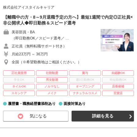
株式会社アイスタイルキャリア
【離職中の方・8～9月退職予定の方へ】最短1週間で内定◎正社員×
非公開求人◆即日勤務＆スピード選考
美容部員・BA
（即日勤務OK／スピード選考／ …
正社員（無料転職サポート付き）
月給23万円 ～ 36万円
全国（※希望勤務地はご相談ください。）
正社員登用
社割制度
賞与
未経験OK
学生OK
男女歓迎
週3日勤務OK
時短勤務OK
ネイルOK
ノルマなし
オープニング
店長候補
スキンケア
メイク
ナチュラルコスメ
百貨店
履歴書・職務経歴書添削あり
面接対策あり
気になる
詳細を見る