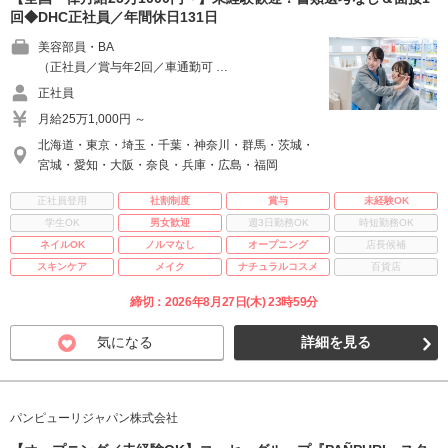
回◆DHC正社員／年間休日131日
美容部員・BA
（正社員／賞与年2回／車通勤可 …
正社員
月給25万1,000円 ～
北海道・東京・埼玉・千葉・神奈川・群馬・茨城・
宮城・愛知・大阪・奈良・兵庫・広島・福岡
正社員登用
社割制度
賞与
未経験OK
学生OK
男女歓迎
週3日勤務OK
時短勤務OK
ネイルOK
ノルマなし
オープニング
店長候補
スキンケア
メイク
ナチュラルコスメ
百貨店
締切：2026年8月27日(木) 23時59分
気になる
詳細を見る
パンピューリジャパン株式会社