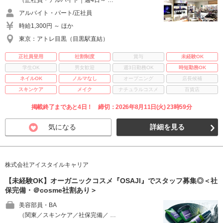
（正社員・アルバイト｜週4日～ …
アルバイト・パート/正社員
時給1,300円 ～ ほか
東京：アトレ目黒（目黒駅直結）
正社員登用
社割制度
賞与
未経験OK
学生OK
男女歓迎
週3日勤務OK
時短勤務OK
ネイルOK
ノルマなし
オープニング
店長候補
スキンケア
メイク
ナチュラルコスメ
百貨店
掲載終了まであと4日！ 締切：2026年8月11日(火) 23時59分
気になる
詳細を見る
株式会社アイスタイルキャリア
【未経験OK】オーガニックコスメ『OSAJI』でスタッフ募集◎＜社
保完備・＠cosme社割あり＞
美容部員・BA
（関東／スキンケア／社保完備／ …