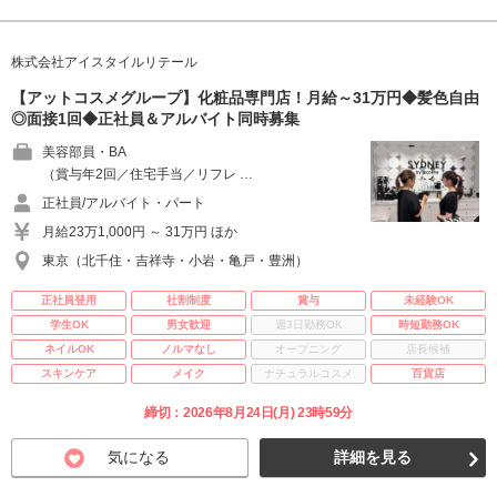
株式会社アイスタイルリテール
【アットコスメグループ】化粧品専門店！月給～31万円◆髪色自由
◎面接1回◆正社員＆アルバイト同時募集
美容部員・BA
（賞与年2回／住宅手当／リフレ …
正社員/アルバイト・パート
月給23万1,000円 ～ 31万円 ほか
東京（北千住・吉祥寺・小岩・亀戸・豊洲）
正社員登用
社割制度
賞与
未経験OK
学生OK
男女歓迎
週3日勤務OK
時短勤務OK
ネイルOK
ノルマなし
オープニング
店長候補
スキンケア
メイク
ナチュラルコスメ
百貨店
締切：2026年8月24日(月) 23時59分
気になる
詳細を見る