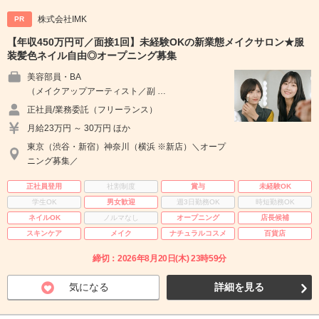
株式会社IMK
PR
【年収450万円可／面接1回】未経験OKの新業態メイクサロン★服
装髪色ネイル自由◎オープニング募集
美容部員・BA
（メイクアップアーティスト／副 …
正社員/業務委託（フリーランス）
月給23万円 ～ 30万円 ほか
東京（渋谷・新宿）神奈川（横浜 ※新店）＼オープ
ニング募集／
正社員登用
社割制度
賞与
未経験OK
学生OK
男女歓迎
週3日勤務OK
時短勤務OK
ネイルOK
ノルマなし
オープニング
店長候補
スキンケア
メイク
ナチュラルコスメ
百貨店
締切：2026年8月20日(木) 23時59分
気になる
詳細を見る