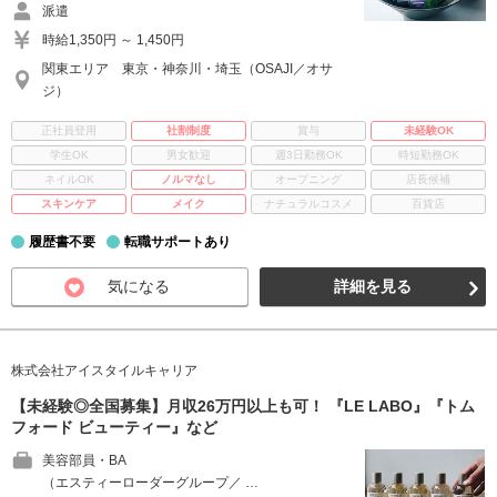
派遣
時給1,350円 ～ 1,450円
関東エリア 東京・神奈川・埼玉（OSAJI／オサ
ジ）
正社員登用
社割制度
賞与
未経験OK
学生OK
男女歓迎
週3日勤務OK
時短勤務OK
ネイルOK
ノルマなし
オープニング
店長候補
スキンケア
メイク
ナチュラルコスメ
百貨店
履歴書不要
転職サポートあり
気になる
詳細を見る
株式会社アイスタイルキャリア
【未経験◎全国募集】月収26万円以上も可！ 『LE LABO』『トム
フォード ビューティー』など
美容部員・BA
（エスティーローダーグループ／ …