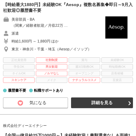
【時給最大1880円】未経験OK『Aesop』複数名募集◆即日～9月入
社歓迎◎履歴書不要
美容部員・BA
（関東／経験者歓迎／月収22万 …
派遣
時給1,600円 ～ 1,880円 ほか
東京・神奈川・千葉・埼玉（Aesop／イソップ）
正社員登用
社割制度
賞与
未経験OK
学生OK
男女歓迎
週3日勤務OK
時短勤務OK
ネイルOK
ノルマなし
オープニング
店長候補
スキンケア
メイク
ナチュラルコスメ
百貨店
履歴書不要
転職サポートあり
気になる
詳細を見る
株式会社ディーエイチシー
【全国一律月給25万1000円～】未経験歓迎！書類選考なし＆面接1