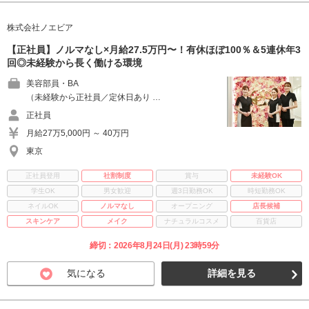
株式会社ノエビア
【正社員】ノルマなし×月給27.5万円〜！有休ほぼ100％＆5連休年3
回◎未経験から長く働ける環境
美容部員・BA
（未経験から正社員／定休日あり …
正社員
月給27万5,000円 ～ 40万円
東京
正社員登用
社割制度
賞与
未経験OK
学生OK
男女歓迎
週3日勤務OK
時短勤務OK
ネイルOK
ノルマなし
オープニング
店長候補
スキンケア
メイク
ナチュラルコスメ
百貨店
締切：2026年8月24日(月) 23時59分
気になる
詳細を見る