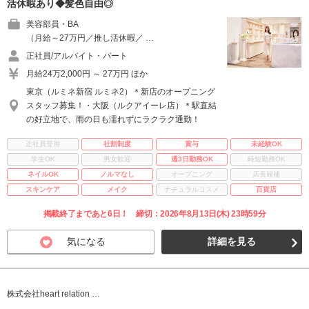
活休暇あり◆髪色自由◎
美容部員・BA
（月給～27万円／推し活休暇／ …
正社員/アルバイト・パート
月給24万2,000円 ～ 27万円 ほか
東京（ルミネ新宿 ルミネ2）＊新店のオープニング
スタッフ募集！・大阪（ルクアイーレ店）＊駅直結
の好立地で、雨の日も濡れずにラクラク通勤！
正社員登用
社割制度
賞与
未経験OK
学生OK
男女歓迎
週3日勤務OK
時短勤務OK
ネイルOK
ノルマなし
オープニング
店長候補
スキンケア
メイク
ナチュラルコスメ
百貨店
掲載終了まであと6日！ 締切：2026年8月13日(木) 23時59分
気になる
詳細を見る
株式会社heart relation …