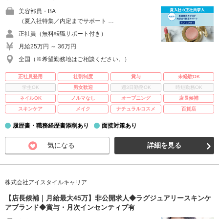
美容部員・BA
（夏入社特集／内定までサポート …
正社員（無料転職サポート付き）
月給25万円 ～ 36万円
全国（※希望勤務地はご相談ください。）
正社員登用
社割制度
賞与
未経験OK
学生OK
男女歓迎
週3日勤務OK
時短勤務OK
ネイルOK
ノルマなし
オープニング
店長候補
スキンケア
メイク
ナチュラルコスメ
百貨店
履歴書・職務経歴書添削あり
面接対策あり
気になる
詳細を見る
株式会社アイスタイルキャリア
【店長候補｜月給最大45万】非公開求人◆ラグジュアリースキンケ
アブランド◆賞与・月次インセンティブ有