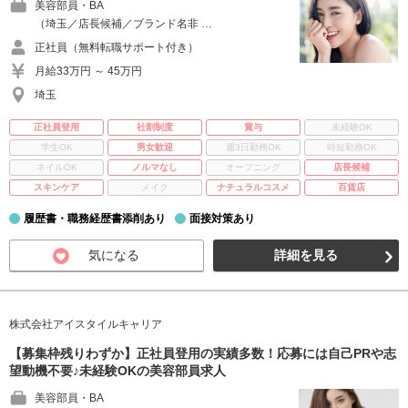
美容部員・BA
（埼玉／店長候補／ブランド名非 …
正社員（無料転職サポート付き）
月給33万円 ～ 45万円
埼玉
正社員登用
社割制度
賞与
未経験OK
学生OK
男女歓迎
週3日勤務OK
時短勤務OK
ネイルOK
ノルマなし
オープニング
店長候補
スキンケア
メイク
ナチュラルコスメ
百貨店
履歴書・職務経歴書添削あり
面接対策あり
気になる
詳細を見る
株式会社アイスタイルキャリア
【募集枠残りわずか】正社員登用の実績多数！応募には自己PRや志
望動機不要♪未経験OKの美容部員求人
美容部員・BA