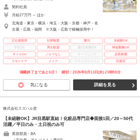
契約社員
月給27万円 ～ ほか
北海道・東京・横浜・埼玉・大阪・京都・神戸・名
古屋・広島・福岡 ※大阪・広島で積極採用中！
正社員登用
社割制度
賞与
未経験OK
学生OK
男女歓迎
週3日勤務OK
時短勤務OK
ネイルOK
ノルマなし
オープニング
店長候補
スキンケア
メイク
ナチュラルコスメ
百貨店
掲載終了まであと6日！ 締切：2026年8月13日(木) 23時59分
気になる
詳細を見る
株式会社スズハル堂
【未経験OK】JR目黒駅直結！化粧品専門店◆面接1回／20～50代
活躍／平日のみ・土日祝のみ可
美容部員・BA