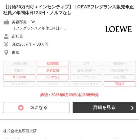
【月給30万円可＋インセンティブ】 LOEWEフレグランス販売◆正
社員／年間休日124日・ノルマなし
美容部員・BA
（フレグランス／年休124日／ …
正社員
月給25万円 ～ 30万円
東京
正社員登用
社割制度
賞与
未経験OK
学生OK
男女歓迎
週3日勤務OK
時短勤務OK
ネイルOK
ノルマなし
オープニング
店長候補
スキンケア
メイク
ナチュラルコスメ
百貨店
締切：2026年8月20日(木) 23時59分
気になる
詳細を見る
株式会社丸広百貨店