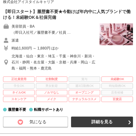
株式会社アイスタイルキャリア
【即日スタート】履歴書不要★今動けば年内中に人気ブランドで働
ける！未経験OK＆社保完備
美容部員・BA
（即日入社可／履歴書不要／社員 …
派遣
時給1,600円 ～ 1,880円 ほか
北海道・仙台・東京・埼玉・千葉・神奈川・新潟・
石川・静岡・名古屋・大阪・京都・兵庫・岡山・広
島・福岡・熊本・鹿児島
正社員登用
社割制度
賞与
未経験OK
学生OK
男女歓迎
週3日勤務OK
時短勤務OK
ネイルOK
ノルマなし
オープニング
店長候補
スキンケア
メイク
ナチュラルコスメ
百貨店
履歴書不要
転職サポートあり
気になる
詳細を見る