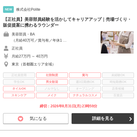
株式会社Polite
NEW
【正社員】美容部員経験を活かしてキャリアアップ｜売場づくり・
販促提案に携わるラウンダー
美容部員・BA
（月給40万可／賞与有／年休1 …
正社員
月給27万円 ～ 40万円
東京（首都圏エリア全域）
正社員登用
社割制度
賞与
未経験OK
学生OK
男女歓迎
週3日勤務OK
時短勤務OK
ネイルOK
ノルマなし
オープニング
店長候補
スキンケア
メイク
ナチュラルコスメ
百貨店
締切：2026年8月31日(月) 23時59分
気になる
詳細を見る