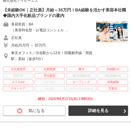
株式会社アイビーエス
【未経験OK｜正社員】月給～35万円！BA経験を活かす美容本社職
◆国内大手化粧品ブランドの案内
美容部員・BA
（美容特化型・お電話コンシェル …
正社員
月給25万円 ～ 35万円
東京オフィス／渋谷駅から12分！田園都市線「用賀
駅」直結（徒歩5分）
正社員登用
社割制度
賞与
未経験OK
学生OK
男女歓迎
週3日勤務OK
時短勤務OK
ネイルOK
ノルマなし
オープニング
店長候補
スキンケア
メイク
ナチュラルコスメ
百貨店
締切：2026年8月27日(木) 23時59分
気になる
詳細を見る