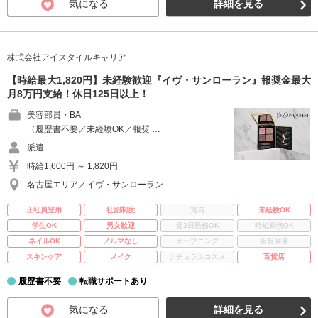
気になる
詳細を見る
株式会社アイスタイルキャリア
【時給最大1,820円】未経験歓迎『イヴ・サンローラン』報奨金最大
月8万円支給！休日125日以上！
美容部員・BA
（履歴書不要／未経験OK／報奨 …
派遣
時給1,600円 ～ 1,820円
名古屋エリア／イヴ・サンローラン
正社員登用
社割制度
賞与
未経験OK
学生OK
男女歓迎
週3日勤務OK
時短勤務OK
ネイルOK
ノルマなし
オープニング
店長候補
スキンケア
メイク
ナチュラルコスメ
百貨店
履歴書不要
転職サポートあり
気になる
詳細を見る