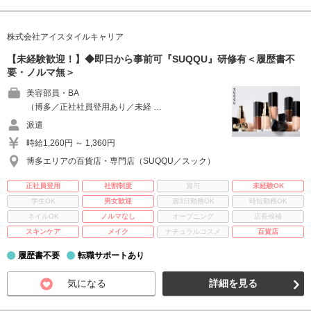
株式会社アイスタイルキャリア
【未経験歓迎！】◆即日から事前可『SUQQU』研修有＜履歴書不
要・ノルマ無＞
美容部員・BA
（博多／正社社員登用あり／未経 …
派遣
時給1,260円 ～ 1,360円
博多エリアの百貨店・専門店（SUQQU／スック）
正社員登用
社割制度
賞与
未経験OK
学生OK
男女歓迎
週3日勤務OK
時短勤務OK
ネイルOK
ノルマなし
オープニング
店長候補
スキンケア
メイク
ナチュラルコスメ
百貨店
履歴書不要
転職サポートあり
気になる
詳細を見る