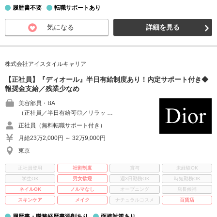
履歴書不要
転職サポートあり
気になる
詳細を見る
株式会社アイスタイルキャリア
【正社員】『ディオール』半日有給制度あり！内定サポート付き◆
報奨金支給／残業少なめ
美容部員・BA
（正社員／半日有給可◎／リラッ …
正社員（無料転職サポート付き）
月給23万2,000円 ～ 32万9,000円
東京
正社員登用
社割制度
賞与
未経験OK
学生OK
男女歓迎
週3日勤務OK
時短勤務OK
ネイルOK
ノルマなし
オープニング
店長候補
スキンケア
メイク
ナチュラルコスメ
百貨店
履歴書・職務経歴書添削あり
面接対策あり