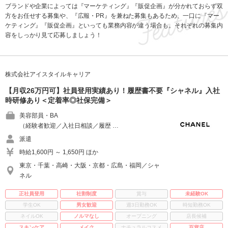
ブランドや企業によっては『マーケティング』『販促企画』が分かれておらず双
方をお任せする募集や、『広報・PR』を兼ねた募集もあるため、一口に『マー
ケティング』『販促企画』といっても業務内容が違う場合も。それぞれの募集内
容をしっかり見て応募しましょう！
株式会社アイスタイルキャリア
【月収26万円可】社員登用実績あり！履歴書不要『シャネル』入社
時研修あり＜定着率◎社保完備＞
美容部員・BA
（経験者歓迎／入社日相談／履歴 …
派遣
時給1,600円 ～ 1,650円 ほか
東京・千葉・高崎・大阪・京都・広島・福岡／シャ
ネル
正社員登用
社割制度
賞与
未経験OK
学生OK
男女歓迎
週3日勤務OK
時短勤務OK
ネイルOK
ノルマなし
オープニング
店長候補
スキンケア
メイク
ナチュラルコスメ
百貨店