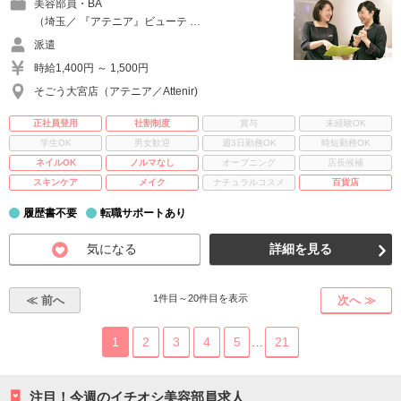
美容部員・BA
（埼玉／ 『アテニア』ビューテ …
派遣
時給1,400円 ～ 1,500円
そごう大宮店（アテニア／Attenir)
正社員登用
社割制度
賞与
未経験OK
学生OK
男女歓迎
週3日勤務OK
時短勤務OK
ネイルOK
ノルマなし
オープニング
店長候補
スキンケア
メイク
ナチュラルコスメ
百貨店
履歴書不要
転職サポートあり
気になる
詳細を見る
1件目～20件目を表示
≪ 前へ
次へ ≫
1
2
3
4
5
21
…
注目！今週のイチオシ美容部員求人