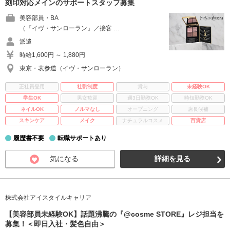
刻印対応メインのサポートスタッフ募集
美容部員・BA
（『イヴ・サンローラン』／接客 …
派遣
時給1,600円 ～ 1,880円
東京・表参道（イヴ・サンローラン）
正社員登用
社割制度
賞与
未経験OK
学生OK
男女歓迎
週3日勤務OK
時短勤務OK
ネイルOK
ノルマなし
オープニング
店長候補
スキンケア
メイク
ナチュラルコスメ
百貨店
履歴書不要
転職サポートあり
気になる
詳細を見る
株式会社アイスタイルキャリア
【美容部員未経験OK】話題沸騰の『@cosme STORE』レジ担当を
募集！＜即日入社・髪色自由＞