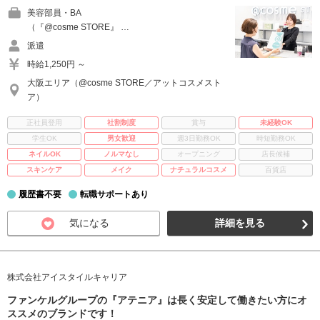
美容部員・BA
（『@cosme STORE』 …
派遣
時給1,250円 ～
大阪エリア（@cosme STORE／アットコスメスト
ア）
正社員登用
社割制度
賞与
未経験OK
学生OK
男女歓迎
週3日勤務OK
時短勤務OK
ネイルOK
ノルマなし
オープニング
店長候補
スキンケア
メイク
ナチュラルコスメ
百貨店
履歴書不要
転職サポートあり
気になる
詳細を見る
株式会社アイスタイルキャリア
ファンケルグループの『アテニア』は長く安定して働きたい方にオ
ススメのブランドです！