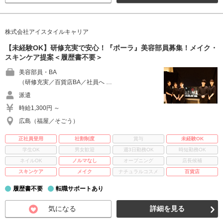
株式会社アイスタイルキャリア
【未経験OK】研修充実で安心！『ポーラ』美容部員募集！メイク・
スキンケア提案＜履歴書不要＞
美容部員・BA
（研修充実／百貨店BA／社員へ …
派遣
時給1,300円 ～
広島（福屋／そごう）
正社員登用
社割制度
賞与
未経験OK
学生OK
男女歓迎
週3日勤務OK
時短勤務OK
ネイルOK
ノルマなし
オープニング
店長候補
スキンケア
メイク
ナチュラルコスメ
百貨店
履歴書不要
転職サポートあり
気になる
詳細を見る