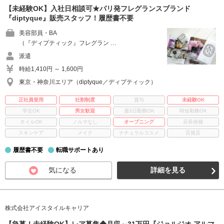
【未経験OK】入社日相談可★パリ発フレグランスブランド
『diptyque』販売スタッフ！履歴書不要
美容部員・BA
（『ディプティック』フレグラン …
派遣
時給1,410円 ～ 1,600円
東京・神奈川エリア（diptyque／ディプティック）
正社員登用
社割制度
賞与
未経験OK
学生OK
男女歓迎
週3日勤務OK
時短勤務OK
ネイルOK
ノルマなし
オープニング
店長候補
スキンケア
メイク
ナチュラルコスメ
百貨店
履歴書不要
転職サポートあり
気になる
詳細を見る
株式会社アイスタイルキャリア