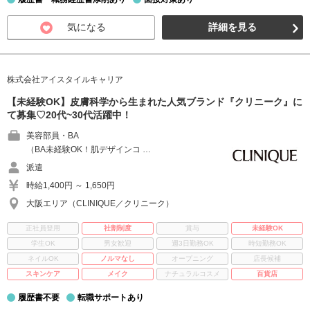
気になる
詳細を見る
株式会社アイスタイルキャリア
【未経験OK】皮膚科学から生まれた人気ブランド『クリニーク』に
て募集♡20代~30代活躍中！
美容部員・BA
（BA未経験OK！肌デザインコ …
派遣
時給1,400円 ～ 1,650円
大阪エリア（CLINIQUE／クリニーク）
正社員登用
社割制度
賞与
未経験OK
学生OK
男女歓迎
週3日勤務OK
時短勤務OK
ネイルOK
ノルマなし
オープニング
店長候補
スキンケア
メイク
ナチュラルコスメ
百貨店
履歴書不要
転職サポートあり