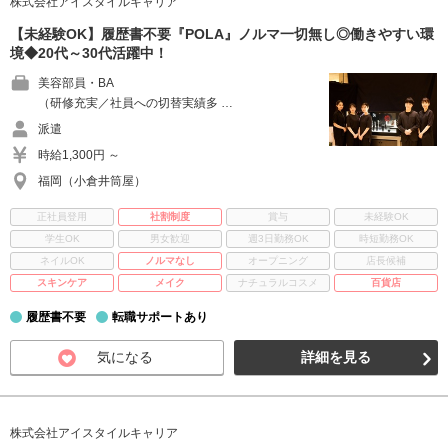
株式会社アイスタイルキャリア
【未経験OK】履歴書不要『POLA』ノルマ一切無し◎働きやすい環
境◆20代～30代活躍中！
美容部員・BA
（研修充実／社員への切替実績多 …
派遣
時給1,300円 ～
福岡（小倉井筒屋）
正社員登用
社割制度
賞与
未経験OK
学生OK
男女歓迎
週3日勤務OK
時短勤務OK
ネイルOK
ノルマなし
オープニング
店長候補
スキンケア
メイク
ナチュラルコスメ
百貨店
履歴書不要
転職サポートあり
気になる
詳細を見る
株式会社アイスタイルキャリア