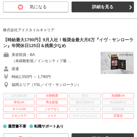
気になる
詳細を見る
株式会社アイスタイルキャリア
【時給最大1790円】9月入社！報奨金最大月8万『イヴ・サンローラ
ン』年間休日125日＆残業少なめ
美容部員・BA
（未経験歓迎／インセンティブ最 …
派遣
時給1,550円 ～ 1,790円
福岡エリア（YSL／イヴ・サンローラン）
正社員登用
社割制度
賞与
未経験OK
学生OK
男女歓迎
週3日勤務OK
時短勤務OK
ネイルOK
ノルマなし
オープニング
店長候補
スキンケア
メイク
ナチュラルコスメ
百貨店
履歴書不要
転職サポートあり