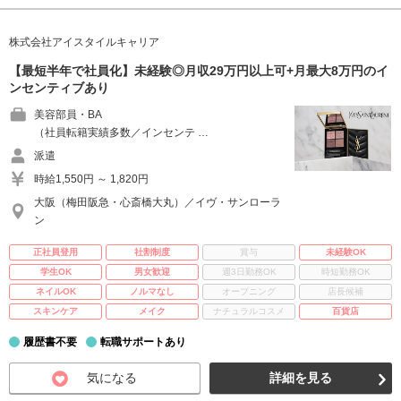
株式会社アイスタイルキャリア
【最短半年で社員化】未経験◎月収29万円以上可+月最大8万円のイ
ンセンティブあり
美容部員・BA
（社員転籍実績多数／インセンテ …
派遣
時給1,550円 ～ 1,820円
大阪（梅田阪急・心斎橋大丸）／イヴ・サンローラ
ン
正社員登用
社割制度
賞与
未経験OK
学生OK
男女歓迎
週3日勤務OK
時短勤務OK
ネイルOK
ノルマなし
オープニング
店長候補
スキンケア
メイク
ナチュラルコスメ
百貨店
履歴書不要
転職サポートあり
気になる
詳細を見る