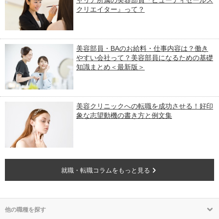
ャリア所属の美容部員『ビューティセールス
クリエイター』って？
美容部員・BAのお給料・仕事内容は？働き
やすい会社って？美容部員になるための基礎
知識まとめ＜最新版＞
美容クリニックへの転職を成功させる！好印
象な志望動機の書き方と例文集
就職・転職コラムをもっと見る
他の職種を探す