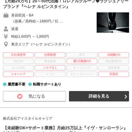
【月給29万可】20～50代活躍！ロレアルグループ◆ラグジュアリー
ブランド『ヘレナ ルビンスタイン』
美容部員・BA
（急募／高時給～1880円／社 …
派遣
時給1,600円 ～ 1,880円
東京エリア（ヘレナ ルビンスタイン）
正社員登用
社割制度
賞与
未経験OK
学生OK
男女歓迎
週3日勤務OK
時短勤務OK
ネイルOK
ノルマなし
オープニング
店長候補
スキンケア
メイク
ナチュラルコスメ
百貨店
履歴書不要
転職サポートあり
気になる
詳細を見る
株式会社アイスタイルキャリア
【未経験OK×サポート業務】月給25万以上『イヴ・サンローラン』