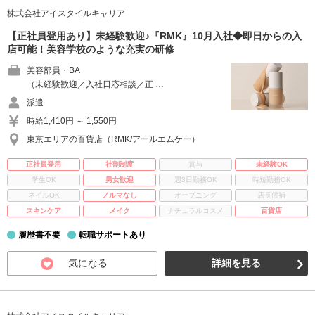
株式会社アイスタイルキャリア
【正社員登用あり】未経験歓迎♪『RMK』10月入社◆即日からの入
店可能！美容学校のような充実の研修
美容部員・BA
（未経験歓迎／入社日応相談／正 …
派遣
時給1,410円 ～ 1,550円
東京エリアの百貨店（RMK/アールエムケー）
正社員登用
社割制度
賞与
未経験OK
学生OK
男女歓迎
週3日勤務OK
時短勤務OK
ネイルOK
ノルマなし
オープニング
店長候補
スキンケア
メイク
ナチュラルコスメ
百貨店
履歴書不要
転職サポートあり
気になる
詳細を見る