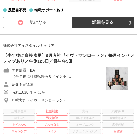
履歴書不要
転職サポートあり
気になる
詳細を見る
株式会社アイスタイルキャリア
【半年後に直接雇用】9月入社『イヴ・サンローラン』毎月インセン
ティブあり／年休125日／賞与年3回
美容部員・BA
（半年後に社員転籍あり／インセ …
紹介予定派遣
時給1,630円 ～ ほか
札幌大丸（イヴ・サンローラン）
正社員登用
社割制度
賞与
未経験OK
学生OK
男女歓迎
週3日勤務OK
時短勤務OK
ネイルOK
ノルマなし
オープニング
店長候補
スキンケア
メイク
ナチュラルコスメ
百貨店