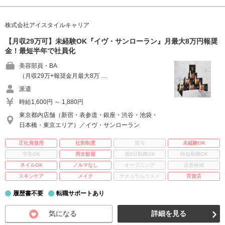
株式会社アイスタイルキャリア
【月収29万可】未経験OK『イヴ・サンローラン』月最大8万円報奨
金！最短半年で社員化
美容部員・BA
（月収29万+報奨金月最大8万 …
派遣
時給1,600円 ～ 1,880円
東京都内店舗（新宿・表参道・銀座・渋谷・池袋・
日本橋・東京エリア）／イヴ・サンローラン
正社員登用
社割制度
賞与
未経験OK
学生OK
男女歓迎
週3日勤務OK
時短勤務OK
ネイルOK
ノルマなし
オープニング
店長候補
スキンケア
メイク
ナチュラルコスメ
百貨店
履歴書不要
転職サポートあり
気になる
詳細を見る