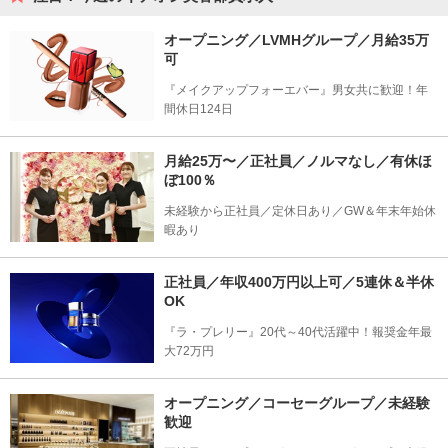
オープニング／LVMHグループ／月給35万
可
『メイクアップフォーエバー』男女共に歓迎！年
間休日124日
月給25万〜／正社員／ノルマなし／有休ほ
ぼ100％
未経験から正社員／定休日あり／GW＆年末年始休
暇あり
正社員／年収400万円以上可／5連休＆半休
OK
『ラ・プレリー』20代～40代活躍中！報奨金年最
大72万円
オープニング／コーセーグループ／未経験
歓迎