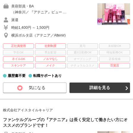
美容部員・BA
（神奈川／ 『アテニア』ビュー …
派遣
時給1,400円 ～ 1,500円
横浜ポルタ店（アテニア／Attenir)
正社員登用
社割制度
賞与
未経験OK
学生OK
男女歓迎
週3日勤務OK
時短勤務OK
ネイルOK
ノルマなし
オープニング
店長候補
スキンケア
メイク
ナチュラルコスメ
百貨店
履歴書不要
転職サポートあり
気になる
詳細を見る
株式会社アイスタイルキャリア
ファンケルグループの『アテニア』は長く安定して働きたい方にオ
ススメのブランドです！