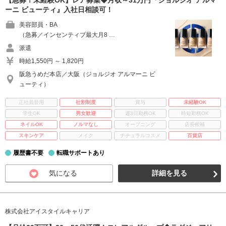
【急募！未経験OK】レア募集◆月収～31万円『ジョルジオ アルマ
ーニ ビューティ』入社日相談可！
美容部員・BA
（急募／インセンティブ最大月8 …
派遣
時給1,550円 ～ 1,820円
阪急うめだ本店／大阪（ジョルジオ アルマーニ ビ
ューティ）
正社員登用
社割制度
賞与
未経験OK
学生OK
男女歓迎
週3日勤務OK
時短勤務OK
ネイルOK
ノルマなし
オープニング
店長候補
スキンケア
メイク
ナチュラルコスメ
百貨店
履歴書不要
転職サポートあり
気になる
詳細を見る
株式会社アイスタイルキャリア