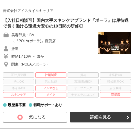
株式会社アイスタイルキャリア
【入社日相談可】国内大手スキンケアブランド『ポーラ』は厚待遇
で長く働ける環境★安心の10日間の研修◎
美容部員・BA
（『POLA(ポーラ)』百貨店 …
派遣
時給1,410円 ～ ほか
関東（POLA／ポーラ）
正社員登用
社割制度
賞与
未経験OK
学生OK
男女歓迎
週3日勤務OK
時短勤務OK
ネイルOK
ノルマなし
オープニング
店長候補
スキンケア
メイク
ナチュラルコスメ
百貨店
履歴書不要
転職サポートあり
気になる
詳細を見る