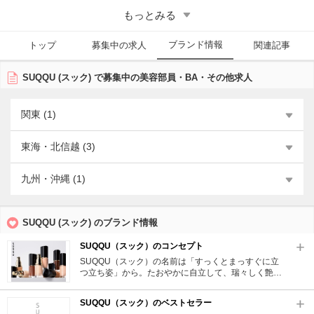
表す日本語の「すっくと」という副詞に由来。凛としてしなやかで、自
もっとみる
立したマインドを表している。個性の輝きを引き出し、その旬を更新す
べく、大人の肌と感性をつぶさに見つめ、働きかける商品を展開。スキ
ブランド情報
ンケアからメイクアップまで、内側からにじみ出るような艶を操り、大
トップ
募集中の求人
関連記事
人の肌にも溶け込むような緻密に計算された色使いなど、日本人らしい
繊細な美意識がSUQQU（スック）の魅力。
SUQQU (スック) で募集中の美容部員・BA・その他求人
■SUQQU（スック）の美容部員求人・採用の傾向
アットコスメキャリアでは欠員が出た店舗・エリアで美容部員の求人が
関東 (1)
掲載されることが多い。
東海・北信越 (3)
九州・沖縄 (1)
SUQQU (スック) のブランド情報
SUQQU（スック）のコンセプト
SUQQU（スック）の名前は「すっくとまっすぐに立
つ立ち姿」から。たおやかに自立して、瑞々しく艶や
か。今を生きる女性たちにふさわしい、進化する旬を
提案し、美しくあろうとする心ごと支え、彩るために
SUQQU（スック）のベストセラー
SUQQU（スック）が誕生。