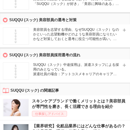
「SUQQU（スック）が好き」「美容に興味のある」と
いう方はチャレンジ可能。仕事開始半年後を目途に社
員への登用のチャンスがある。
SUQQU (スック) 美容部員の選考と対策
美容部員を志望する理由、なぜSUQQU（スック）なの
かといった志望動機やどのような美容部員になりたい
かなど対策しておくと選考に役立つ可能性が高い。自
分の強み・弱みをしっかりと把握しておくことも重
要。
また、店舗を訪問した際にどのような印象を受けた
SUQQU (スック) 美容部員採用選考の流れ
か、接客を受けたうえで働きたいと思った理由を自分
の言葉で伝えられると良いでしょう。使ったことのあ
SUQQU（スック）中途採用は、派遣スタッフによる採
る商品がある場合はアピールすると◎
用のみとなっている。
派遣社員の場合：アットコスメキャリアのキャリアカ
ウンセラーと面談→企業に推薦→職場見学→勤務開始
※仕事開始半年後を目途に社員への登用あり。
SUQQU (スック) の関連記事
スキンケアブランドで働くメリットとは？美容部員
が専門性を磨き、長く活躍できる理由を紹介
仕事探しアドバイス
【業界研究】化粧品業界にはどんな仕事があるの？