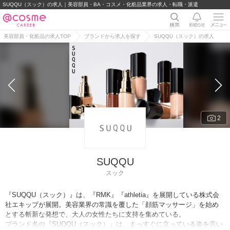
SUQQU（スック）の求人｜美容部員・BA・コスメ・化粧品業界の求人・転職・派遣
美容部員・化粧品の求人TOP
ブランドから求人を探す
SUQQU（スック）の求人
2
SUQQU
スック
『SUQQU（スック）』は、『RMK』『athletia』を展開している株式会
社エキップが展開。美容業界の常識を覆した「顔筋マッサージ」を始め
とする斬新な発想で、大人の女性たちに支持を集めている。
ブランド名の『SUQQU（スック）』は、まっすぐに立っている姿を言い