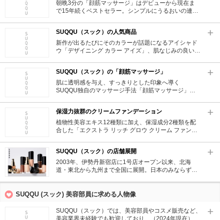
朝晩3分の「顔筋マッサージ」はデビューから現在ま
で15年続くベストセラー。シンプルにうるおいの連鎖
を叶えるSUQQU独自の「美容液先行システム」は時
間に追われる現代女性の肌に目を見張る効果を示すと
SUQQU（スック）の人気商品
話題。
新作が出るたびにそのカラーが話題になるアイシャド
ウ「デザイニング カラー アイズ」、肌なじみの良いカ
ラーでとろけるように滑らかな付け心地とリッチなテ
クスチャーのリップ「モイスチャー リッチ リップステ
SUQQU（スック）の「顔筋マッサージ」
ィック」は限定カラーも度々発売される人気商品★
肌に透明感を与え、すっきりとした印象へ導く
SUQQU独自のマッサージ手法「顔筋マッサージ」が
有名。顔筋マッサージをすることでリンパや血液の流
れが良くなりそれらの本質美へと導きます。筋肉、
保湿力抜群のクリームファンデーション
骨、リンパ、そして血流を意識し肌の内側から美しく
なるための、SUQQU（スック）独自のメソッド。
植物性美容エキス12種類に加え、保湿成分2種類を配
合した「エクストラ リッチ グロウ クリーム ファンデ
ーション」は、潤いと「移り変わる艶」が魅力のファ
ンデーション。1万円で買えることから「諭吉ファン
SUQQU（スック）の店舗展開
デ」として名付けられ、SNSや口コミでも話題に。美
容家の中でも話題になるなど、一度使った人を虜にす
2003年、伊勢丹新宿店に1号店オープン以来、北海
る人気アイテム。
道・東北から九州まで全国に展開。日本のみならず、
イギリス、タイ、台湾、韓国など世界に60店舗以上を
構える人気ぶり。
SUQQU (スック) 美容部員に求める人物像
SUQQU（スック）では、美容部員やコスメ販売など、
美容業界未経験でも歓迎しており、（2024年現在）