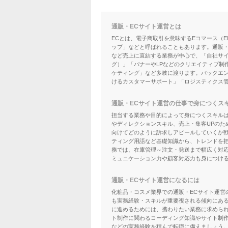
通販・ECサイト運営とは
ECとは、電子商取引を意味するEコマース（El
ップ」などと呼ばれることもあります。通販・
など売上に直結する業務が中心で、「自社サ
グ）」「バナーやLPなどのクリエイティブ制
ケティング」など多岐に渡ります。バックエ
けるカスタマーサポート」「ロジスティクス
通販・ECサイト運営の仕事で身につくス
担当する業務や目的によって身につくスキル
やディレクションスキル、売上・集客UPのた
向けてどのように訴求しアピールしていくか戦
ティング用語など基礎知識から、トレンドを
務では、在庫管理～注文・発送まで幅広く対
ミュニケーション力や顧客対応力も身につけ
通販・ECサイト運営になるには
化粧品・コスメ業界での通販・ECサイト運営
も実務経験・スキルが重要視される傾向にある
に進めるためには、携わりたい業務に求められる
ト制作に関わるコーディング知識やサイト制作言語、
などの実務経験を積んで転職に備えましょう