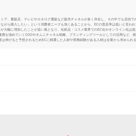
ストア、量販店、テレビやカタログ通販など販売チャネルが多く存在し、その中でも店頭で
ながら購入したい」という消費者ニーズも強くあることから、ECの普及率は低いと言われ
が大幅に増加したことが追い風となり、化粧品・コスメ業界でのEC化やオンライン化は急
連携を強めていくO2Oやオムニチャネル戦略、ブランディングツールとしての活用など、様
要は伸びると予想されるためECに精通した人材や実務経験がある人材は企業から求められ