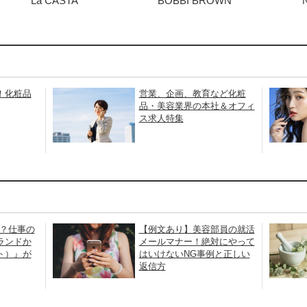
La CASTA
BOBBI BROWN
！化粧品
営業、企画、教育など化粧
品・美容業界の本社＆オフィ
ス求人特集
は？仕事の
【例文あり】美容部員の就活
ランドか
メールマナー！絶対にやって
ト）』が
はいけないNG事例と正しい
返信方