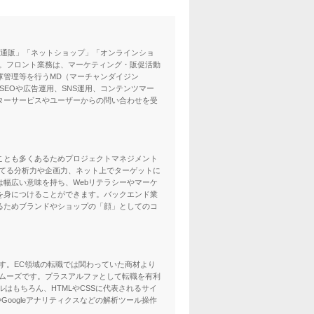
ネット通販」「ネットショップ」「オンラインショ
。フロント業務は、マーケティング・販促活動
庫管理等を行うMD（マーチャンダイジン
EOや広告運用、SNS運用、コンテンツマー
ターサービスやユーザーからの問い合わせを受
ことも多くあるためプロジェクトマネジメント
立てる分析力や企画力、ネット上でターゲットに
幅広い意味を持ち、Webリテラシーやマーケ
を身につけることができます。バックエンド業
るためブランドやショップの「顔」としてのコ
す。EC領域の転職では関わっていた商材より
ムーズです。プラスアルファとして転職を有利
ルはもちろん、HTMLやCSSに代表されるサイ
識やGoogleアナリティクスなどの解析ツール操作