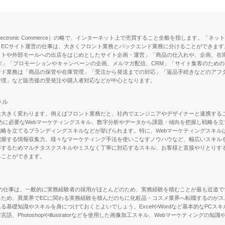
ectronic Commerce）の略で、インターネット上で売買すること全般を指します。「
ECサイト運営の仕事は、大きくフロント業務とバックエンド業務に分けることができます
イトや外部モールへの出店をはじめとしたサイト企画・運営」「商品の仕入れや、企画、在
作」「プロモーションやキャンペーンの企画、メルマガ配信、CRM」「サイト集客のためのS
ンド業務は「商品の保管や在庫管理」「受注から発送までの対応」「返品手続きなどのアフ
管理」など販売後の受発注や購入者対応などが中心となります。
キル
は大きく変わります。例えばフロント業務だと、社内でエンジニアやデザイナーと連携する
めに必要なWebマーケティングスキル、数字分析やデータから課題・傾向を把握し戦略を
略を立てるブランディングスキルなどが挙げられます。特に、Webマーケティングスキルは
把握する情報収集力、様々なマーケティング手法を使いこなすノウハウなど、幅広いスキル
応するためマルチタスクスキルやミスなく丁寧に対応するスキル、お客様と直接やりとりす
ることができます。
の仕事は、一般的に実務経験者の採用がほとんどのため、実務経験を積むことが最も近道で
ため、異業界でECに関わる実務経験を積んだのちに化粧品・コスメ業界へ転職するのがス
基礎知識やスキルを身につけておくとよいでしょう。ExcelやWordなど基本的なPCスキ
Photoshopやillustratorなどを使用した画像加工スキル、Webマーケティングの知
。