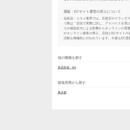
通販・ECサイト運営の求人について
化粧品・コスメ業界では、百貨店やドラッグ
う際は「店頭で実際に試し、アドバイスを受け
スの感染拡大による影響からオンラインの需要
やオンライン接客の導入、店頭とECサイトの
活動も積極的に行われています。今後もEC需
他の職種を探す
美容部員・BA
都道府県から探す
東京都