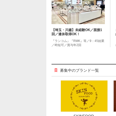
【埼玉・川越】未経験OK／面接1
回／連休取得OK！
『ランコム』『RMK』等／9：45始業
／時短可／賞与年2回
募集中のブランド一覧