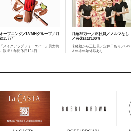
オープニング／LVMHグループ／月
月給25万〜／正社員／ノルマなし
給35万可
／有休ほぼ100％
『メイクアップフォーエバー』男女共
未経験から正社員／定休日あり／GW
に歓迎！年間休日124日
＆年末年始休暇あり