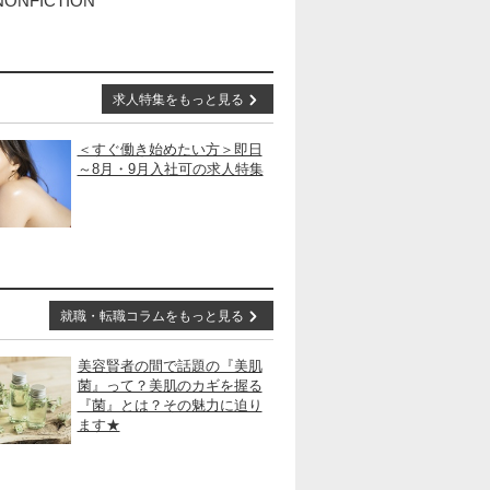
NONFICTION
求人特集をもっと見る
＜すぐ働き始めたい方＞即日
～8月・9月入社可の求人特集
就職・転職コラムをもっと見る
美容賢者の間で話題の『美肌
菌』って？美肌のカギを握る
『菌』とは？その魅力に迫り
ます★