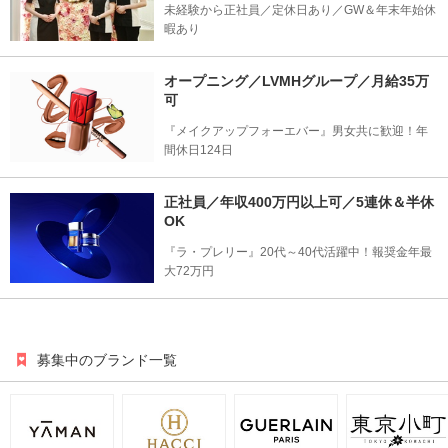
未経験から正社員／定休日あり／GW＆年末年始休
暇あり
オープニング／LVMHグループ／月給35万
可
『メイクアップフォーエバー』男女共に歓迎！年
間休日124日
正社員／年収400万円以上可／5連休＆半休
OK
『ラ・プレリー』20代～40代活躍中！報奨金年最
大72万円
募集中のブランド一覧