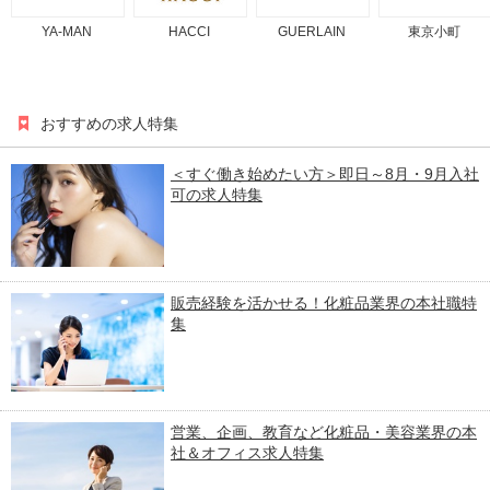
YA-MAN
HACCI
GUERLAIN
東京小町
おすすめの求人特集
＜すぐ働き始めたい方＞即日～8月・9月入社
可の求人特集
販売経験を活かせる！化粧品業界の本社職特
集
営業、企画、教育など化粧品・美容業界の本
社＆オフィス求人特集