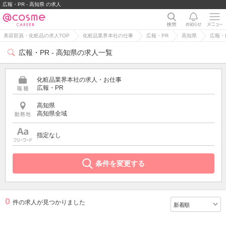
広報・PR - 高知県 の求人
美容部員・化粧品の求人TOP
化粧品業界本社の仕事
広報・PR
高知県
広報・
広報・PR - 高知県の求人一覧
化粧品業界本社の求人・お仕事
広報・PR
高知県
高知県全域
指定なし
条件を変更する
0
件の求人が見つかりました