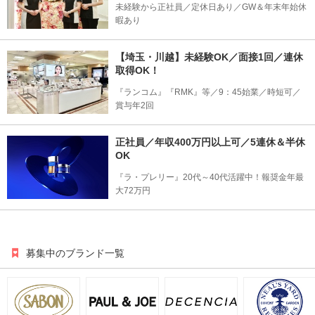
未経験から正社員／定休日あり／GW＆年末年始休
暇あり
【埼玉・川越】未経験OK／面接1回／連休
取得OK！
『ランコム』『RMK』等／9：45始業／時短可／
賞与年2回
正社員／年収400万円以上可／5連休＆半休
OK
『ラ・プレリー』20代～40代活躍中！報奨金年最
大72万円
募集中のブランド一覧