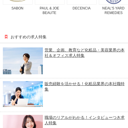
SABON
PAUL & JOE
DECENCIA
NEAL'S YARD
BEAUTE
REMEDIES
おすすめの求人特集
営業、企画、教育など化粧品・美容業界の本
社＆オフィス求人特集
販売経験を活かせる！化粧品業界の本社職特
集
職場のリアルがわかる！インタビューつき求
人特集