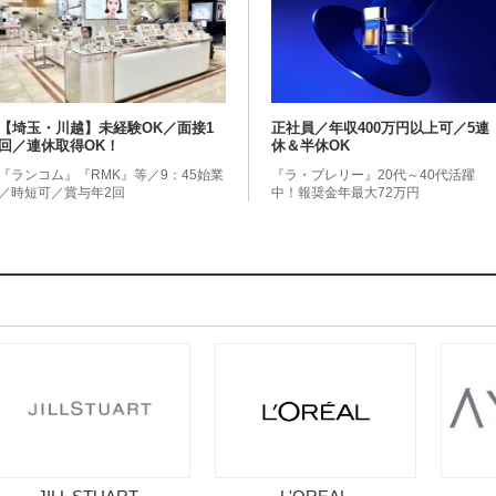
【埼玉・川越】未経験OK／面接1
正社員／年収400万円以上可／5連
回／連休取得OK！
休＆半休OK
『ランコム』『RMK』等／9：45始業
『ラ・プレリー』20代～40代活躍
／時短可／賞与年2回
中！報奨金年最大72万円