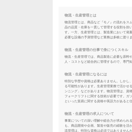
物流・生産管理とは
物流管理とは、商品など『モノ』の流れをス
品の品質・在庫を一貫して管理する役割を担
す。一方、生産管理とは、製造業において発
必要な設備の予測管理など業務は多岐に渡り
物流・生産管理の仕事で身につくスキル
物流・生産管理では、商品製造に必要な原料
人・コストなど総合的に管理するので、専門
物流・生産管理になるには
特別な学歴や資格は必要ありません。しかし
る可能性があります。生産管理業務で活かせる
ンニング」などがあります。物流管理は、資
フォークリフトに関する技術が必要です。ガ
といった貿易に関する資格や英語力があると
物流・生産管理の求人について
事業についての深い理解や総合力が求められ
も、商品開発や企画、製造や販売の経験を活か
流管理は、特別な資格は必須ではありません