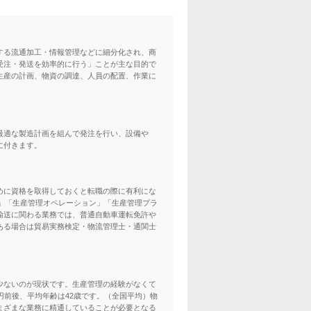
する流通加工・情報管理などに細分化され、商
受注・発送を効率的に行う」ことが主な目的で
生産の計画、物資の調達、人員の配置、作業に
最適な製造計画を組んで発注を行い、設備や
に付きます。
めに資格を取得しておくと転職の際に有利にな
理」「生産管理オペレーション」「生産管理プラ
輸送に関わる業務では、普通自動車運転免許や
ある場合は貿易実務検定・物流管理士・通関士
少ないのが現状です。生産管理の経験がなくて
円前後、平均年齢は42歳です。（全国平均）物
まざまな業務に精通していることが必要となる