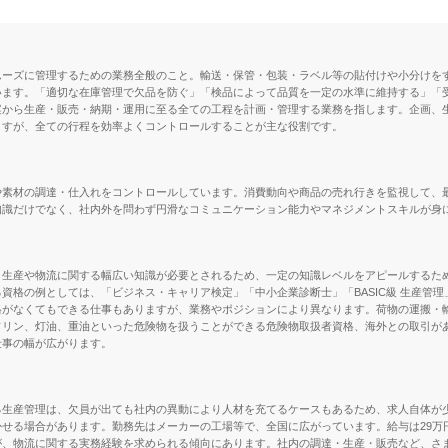
ムーズに管理するための業務全般のこと。輸送・保管・包装・ラベル等の貼付けや小分けを
います。「適切な在庫管理で欠品を防ぐ」「検品によって品質を一定の水準に維持する」「
案から生産・販売・納期・運用に至る全ての工程を計画・管理する業務を指します。企画、
ますが、全ての行程を効率よくコントロールすることが主な役割です。
や素材の調達・仕入れをコントロールしています。消費動向や商品の売れ行きを監視して、
知識だけでなく、社内外を問わず円滑なコミュニケーション能力やマネジメントスキルが身
、生産や物流に関する幅広い知識が必要とされるため、一定の知識レベルをアピールするた
資格の例としては、「ビジネス・キャリア検定」「中小企業診断士」「BASIC級 生産管
格がなくてもできる仕事もありますが、業務やポジションにより異なります。荷物の運搬・
ソリン、灯油、重油といった危険物を扱うことができる危険物取扱者資格、海外との取引が
仕事の幅が広がります。
る生産管理は、欠員が出ても社内の異動により人材を充てるケースもあるため、求人自体が
せる場合があります。勤務先はメーカーの工場等で、全国に広がっています。給与は29万
が、物流に関する実務経験を求められる傾向にあります。社内の調達・生産・販売など、さ