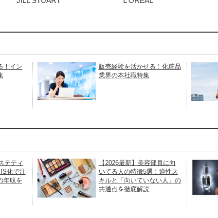
JILL STUART
L'OREAL
る！イン
販売経験を活かせる！化粧品
集
業界の本社職特集
エステティ
【2026最新】美容部員に向
IS化で注
いてる人の特徴5選！適性ス
の年収を
キルと「向いていない人」の
共通点を徹底解説