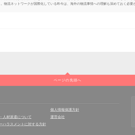
う。物流ネットワークが国際化している昨今は、海外の物流事情への理解も深めておく必要
ページの先頭へ
個人情報保護方針
・人材派遣について
運営会社
ーハラスメントに対する方針