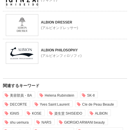
(ザギンザ)
ALBION DRESSER
(アルビオンドレッサー)
ALBION PHILOSOPHY
(アルビオンフィロソフィ)
関連するキーワード
美容部員・BA
Helena Rubinstein
SK-II
DECORTE
Yves Saint Laurent
Cle de Peau Beaute
IGNIS
KOSE
資生堂 SHISEIDO
ALBION
shu uemura
NARS
GIORGIO ARMANI beauty