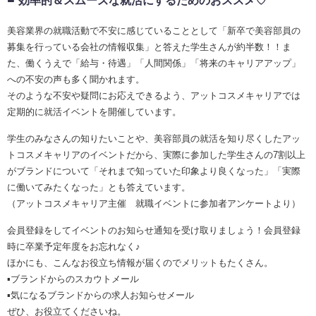
効率的＆スムーズな就活にするためのおススメ♡
美容業界の就職活動で不安に感じていることとして「新卒で美容部員の
募集を行っている会社の情報収集」と答えた学生さんが約半数！！ま
た、働くうえで「給与・待遇」「人間関係」「将来のキャリアアップ」
への不安の声も多く聞かれます。
そのような不安や疑問にお応えできるよう、アットコスメキャリアでは
定期的に就活イベントを開催しています。
学生のみなさんの知りたいことや、美容部員の就活を知り尽くしたアッ
トコスメキャリアのイベントだから、実際に参加した学生さんの7割以上
がブランドについて「それまで知っていた印象より良くなった」「実際
に働いてみたくなった」とも答えています。
（アットコスメキャリア主催 就職イベントに参加者アンケートより）
会員登録をしてイベントのお知らせ通知を受け取りましょう！会員登録
時に卒業予定年度をお忘れなく♪
ほかにも、こんなお役立ち情報が届くのでメリットもたくさん。
▪ブランドからのスカウトメール
▪気になるブランドからの求人お知らせメール
ぜひ、お役立てくださいね。