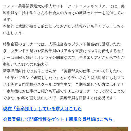
コスメ・美容業界最大の求人サイト「アットコスメキャリア」では、美
容部員を目指す学生さんや社会人の方向けの就職セミナーを開催してい
ます。
本格的に就活が始まる前に知っておきたい情報をいち早くゲットしちゃ
いましょう♪
特別企画のセミナーでは、人事担当者やブランド担当者に登壇いただ
き、ブランドの魅力や美容部員のリアルを直接たっぷりお伝えするセミ
ナーは毎回大好評！オンライン開催なので、全国エリアどこからでもご
参加いただけるのも魅力♡
新卒採用向けではありませんが、『美容部員の仕事について知りたい』
『企業やブランド研究をしたい』という学生さんの就活対策にもおスス
メ！美容専門学校やスクールに在学中で、早期就業したい方にはセミナ
ー参加後にお仕事のご紹介も可能です★このセミナーでしか聞くことの
できない内容が盛り沢山なので、美容部員を目指す方は必見です！
現在『新卒採用』している求人はこちら
会員登録して開催情報をゲット！新規会員登録はこちら