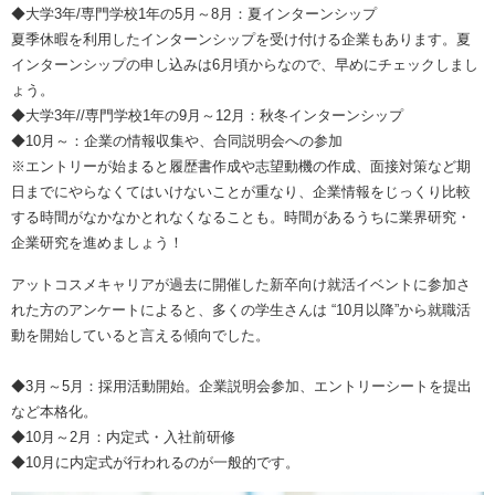
◆大学3年/専門学校1年の5月～8月：夏インターンシップ
夏季休暇を利用したインターンシップを受け付ける企業もあります。夏
インターンシップの申し込みは6月頃からなので、早めにチェックしまし
ょう。
◆大学3年//専門学校1年の9月～12月：秋冬インターンシップ
◆10月～：企業の情報収集や、合同説明会への参加
※エントリーが始まると履歴書作成や志望動機の作成、面接対策など期
日までにやらなくてはいけないことが重なり、企業情報をじっくり比較
する時間がなかなかとれなくなることも。時間があるうちに業界研究・
企業研究を進めましょう！
アットコスメキャリアが過去に開催した新卒向け就活イベントに参加さ
れた方のアンケートによると、多くの学生さんは “10月以降”から就職活
動を開始していると言える傾向でした。
◆3月～5月：採用活動開始。企業説明会参加、エントリーシートを提出
など本格化。
◆10月～2月：内定式・入社前研修
◆10月に内定式が行われるのが一般的です。