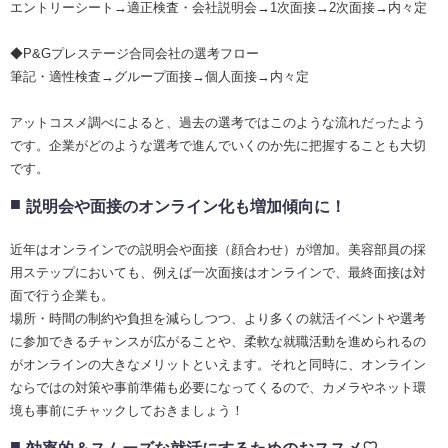
エントリーシート→適正検査・会社説明会→1次面接→2次面接→内々定
◆P&Gプレステージ合同会社の選考フロー
筆記・適性検査→グループ面接→個人面接→内々定
アットコスメ調べによると、過去の選考ではこのような流れだったよう
です。企業がどのような選考で進んでいくのか先に把握することも大切
です。
説明会や面接のオンライン化も増加傾向に！
近年はオンラインでの説明会や面接（顔合わせ）が増加。美容部員の採
用ステップにおいても、例えば一次面接はオンラインで、最終面接は対
面で行う企業も。
場所・時間の制約や負担を減らしつつ、より多くの就活イベントや選考
に参加できるチャンスが広がることや、柔軟な就職活動を進められるの
がオンラインの大きなメリットといえます。それと同時に、オンライン
ならではの対策や事前準備も必要になってくるので、カメラやネット環
境も事前にチャックしておきましょう！