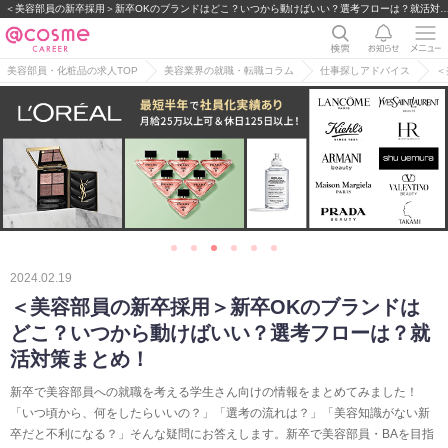
＜美容部員の新卒採用＞新卒OKのブランドはどこ？いつから動けばいい？選考フローは？就活対策まとめ！｜美容部員・BA・コス
美容部員・化粧品の求人TOP
美容業界の就職・転職コラム
仕事探しアドバイス
＜
2024.02.19
＜美容部員の新卒採用＞新卒OKのブランドは
どこ？いつから動けばいい？選考フローは？就
活対策まとめ！
新卒で美容部員への就職を考える学生さん向けの情報をまとめてみました！
「いつ頃から、何をしたらいいの？」「選考の流れは？」「美容知識がない新
卒だと不利になる？」そんな疑問にお答えします。新卒で美容部員・BAを目指