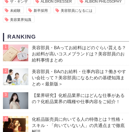
ザ・ギンザ
ALBION DRESSER
ALBION PHILOSOPHY
未経験
新卒採用
美容部員になるには
美容業界知識
RANKING
1
美容部員・BAってお給料はどのぐらい貰える？
お給料が高いコスメブランドは？美容部員のお
給料事情まとめ
2
美容部員・BAのお給料・仕事内容は？働きやす
い会社って？美容部員になるための基礎知識ま
とめ＜最新版＞
3
【業界研究】化粧品業界にはどんな仕事がある
の？化粧品業界の職種や仕事内容をご紹介！
4
化粧品販売員に向いてる人の特徴とは？性格・
スキル・「向いていない人」の共通点まで徹底
解説