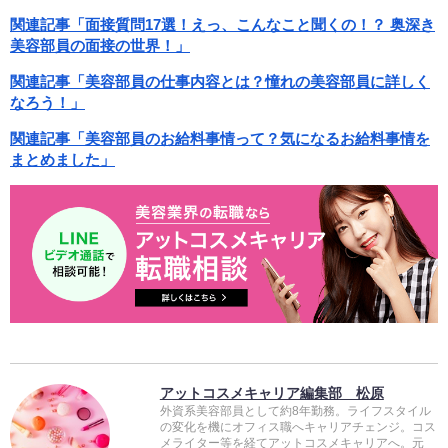
関連記事「面接質問17選！えっ、こんなこと聞くの！？ 奥深き
美容部員の面接の世界！」
関連記事「美容部員の仕事内容とは？憧れの美容部員に詳しく
なろう！」
関連記事「美容部員のお給料事情って？気になるお給料事情を
まとめました」
アットコスメキャリア編集部 松原
外資系美容部員として約8年勤務。ライフスタイル
の変化を機にオフィス職へキャリアチェンジ。コス
メライター等を経てアットコスメキャリアへ。元