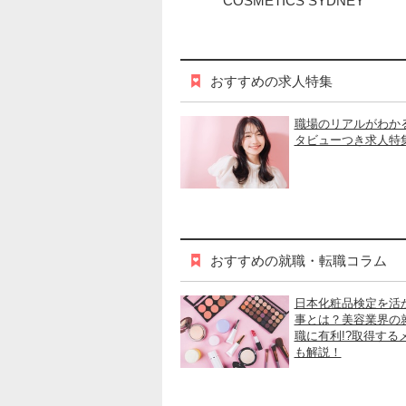
COSMETICS SYDNEY
おすすめの求人特集
職場のリアルがわか
タビューつき求人特
おすすめの就職・転職コラム
日本化粧品検定を活
事とは？美容業界の
職に有利!?取得する
も解説！