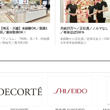
【埼玉・川越】未経験OK／面接1
月給25万〜／正社員／ノルマなし
回／連休取得OK！
／有休ほぼ100％
『ランコム』『RMK』等／9：45始業
未経験から正社員／定休日あり／GW
／時短可／賞与年2回
＆年末年始休暇あり