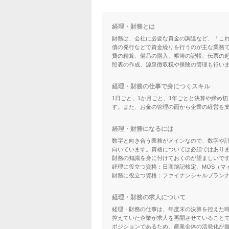
経理・財務とは
財務は、会社に必要な資金の調達など、「こ
債の発行などで資金繰りを行うのが主な業務
費の精算、備品の購入、帳簿の記帳、伝票の
照表の作成、源泉徴収税や保険の管理も行い
経理・財務の仕事で身につくスキル
1日ごと、1か月ごと、1年ごとと決算や締め
す。また、お金の管理の面から企業の経営を
経理・財務になるには
数字と向き合う業務がメインなので、数字や
向いています。資格については必須ではあり
財務の知識を身に付けておくのが望ましいで
経理に役立つ資格：日商簿記検定、MOS（マ
財務に役立つ資格：ファイナンシャルプランナ
経理・財務の求人について
経理・財務の仕事は、年度末の決算を控えた
控えていた企業が求人を再開させていること
ポジションであるため、産業全体の活発化が