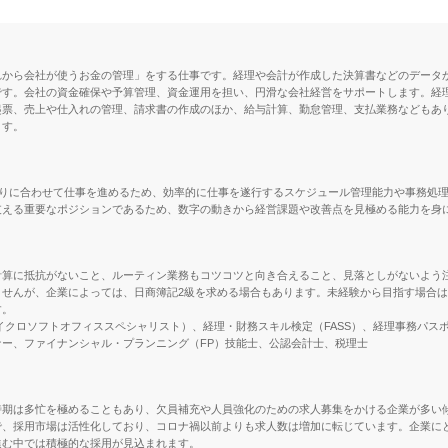
れから会社が使うお金の管理」をする仕事です。経理や会計が作成した決算書などのデータ
です。会社の資金確保や予算管理、資金運用を担い、円滑な会社経営をサポートします。経
起票、売上や仕入れの管理、請求書の作成のほか、給与計算、勤怠管理、支払業務などもあ
ます。
切りに合わせて仕事を進めるため、効率的に仕事を遂行するスケジュール管理能力や事務処
支える重要なポジションであるため、数字の動きから経営課題や改善点を見極める能力を身
計算に抵抗がないこと、ルーティン業務もコツコツと向き合えること、見落としがないよう
ませんが、企業によっては、日商簿記2級を求める場合もあります。未経験から目指す場合
す。
イクロソフトオフィススペシャリスト）、経理・財務スキル検定（FASS）、経理事務パスポ
ー、ファイナンシャル・プランニング（FP）技能士、公認会計士、税理士
時期は多忙を極めることもあり、欠員補充や人員強化のための求人募集をかける企業が多い
で、採用市場は活性化しており、コロナ禍以前よりも求人数は増加に転じています。企業に
進む中では積極的な採用が見込まれます。