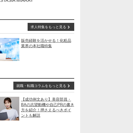
STASIA MIARAY
求人特集をもっと見る
販売経験を活かせる！化粧品
業界の本社職特集
就職・転職コラムをもっと見る
【成功例文あり】美容部員・
BAの志望動機や自己PRの書き
方を紹介！押さえるべきポイ
ントも解説