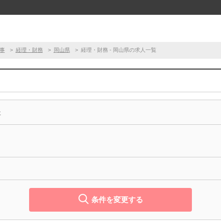
事
経理・財務
岡山県
経理・財務 - 岡山県の求人一覧
事
条件を変更する