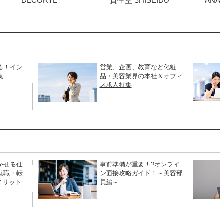
DECORTE
資生堂 SHISEIDO
ANA
る！イン
営業、企画、教育など化粧
集
品・美容業界の本社＆オフィ
ス求人特集
かせる仕
事前準備が重要！?オンライ
就職・転
ン面接攻略ガイド！～美容部
メリット
員編～