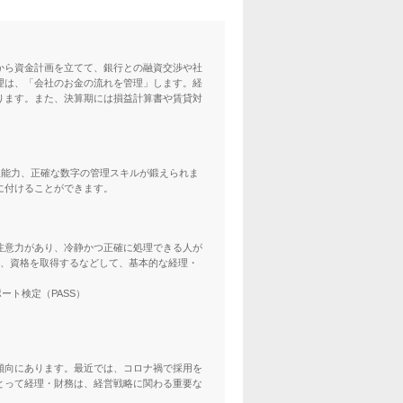
から資金計画を立てて、銀行との融資交渉や社
理は、「会社のお金の流れを管理」します。経
ります。また、決算期には損益計算書や賃貸対
理能力、正確な数字の管理スキルが鍛えられま
に付けることができます。
注意力があり、冷静かつ正確に処理できる人が
は、資格を取得するなどして、基本的な経理・
ート検定（PASS）
傾向にあります。最近では、コロナ禍で採用を
とって経理・財務は、経営戦略に関わる重要な