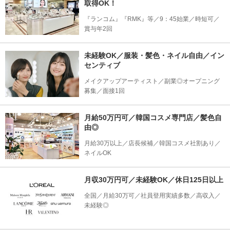
取得OK！
『ランコム』『RMK』等／9：45始業／時短可／
賞与年2回
未経験OK／服装・髪色・ネイル自由／イン
センティブ
メイクアップアーティスト／副業◎オープニング
募集／面接1回
月給50万円可／韓国コスメ専門店／髪色自
由◎
月給30万以上／店長候補／韓国コスメ社割あり／
ネイルOK
月収30万円可／未経験OK／休日125日以上
全国／月給30万可／社員登用実績多数／高収入／
未経験◎