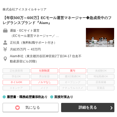
株式会社アイスタイルキャリア
【年収500万～600万】ECモール運営マネージャー◆急成長中のフ
レグランスブランド『Aiam』
通販・ECサイト運営
（ECモール運営マネージャー／ …
正社員（無料転職サポート付き）
月給35万円 ～ 43万円
Aiam本社（東京都渋谷区神宮前2丁目34-17 住友不
動産原宿ビル20階）
正社員登用
社割制度
賞与
未経験OK
学生OK
男女歓迎
週3日勤務OK
時短勤務OK
ネイルOK
ノルマなし
オープニング
店長候補
スキンケア
メイク
ナチュラルコスメ
百貨店
履歴書・職務経歴書添削あり
面接対策あり
気になる
詳細を見る