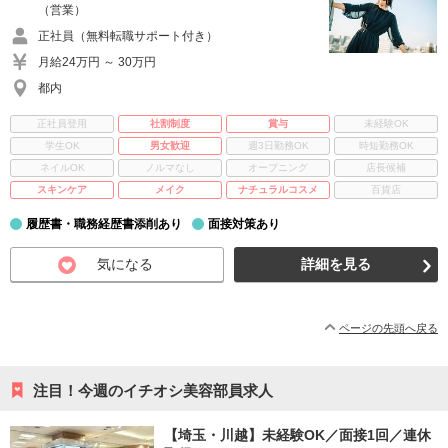
（営業）
正社員（無料転職サポート付き）
月給24万円 ～ 30万円
都内
正社員登用
社割制度
賞与
未経験OK
学生OK
男女歓迎
週3日勤務OK
時短勤務OK
ネイルOK
ノルマなし
オープニング
店長候補
スキンケア
メイク
ナチュラルコスメ
百貨店
履歴書・職務経歴書添削あり
面接対策あり
気になる
詳細を見る
ページの先頭へ戻る
注目！今週のイチオシ美容部員求人
【埼玉・川越】未経験OK／面接1回／連休