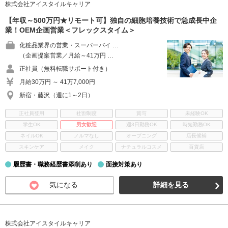
株式会社アイスタイルキャリア
【年収～500万円★リモート可】独自の細胞培養技術で急成長中企
業！OEM企画営業＜フレックスタイム＞
化粧品業界の営業・スーパーバイ …
（企画提案営業／月給～41万円 …
正社員（無料転職サポート付き）
月給30万円 ～ 41万7,000円
新宿・藤沢（週に1～2日）
正社員登用
社割制度
賞与
未経験OK
学生OK
男女歓迎
週3日勤務OK
時短勤務OK
ネイルOK
ノルマなし
オープニング
店長候補
スキンケア
メイク
ナチュラルコスメ
百貨店
履歴書・職務経歴書添削あり
面接対策あり
気になる
詳細を見る
株式会社アイスタイルキャリア