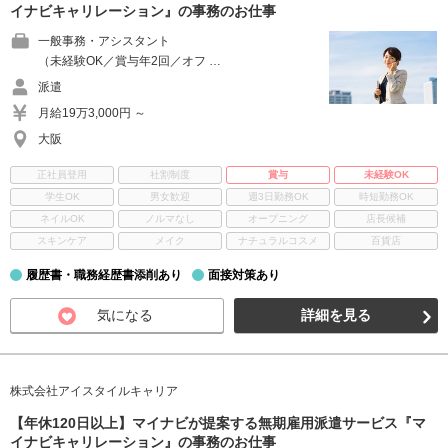
イナビキャリレーション』の事務のお仕事
一般事務・アシスタント
（未経験OK／賞与年2回／オフ …
派遣
月給19万3,000円 ～
大阪
正社員登用
社割制度
賞与
未経験OK
学生OK
男女歓迎
週3日勤務OK
時短勤務OK
ネイルOK
ノルマなし
オープニング
店長候補
スキンケア
メイク
ナチュラルコスメ
百貨店
履歴書・職務経歴書添削あり
面接対策あり
気になる
詳細を見る
株式会社アイスタイルキャリア
【年休120日以上】マイナビが提案する無期雇用派遣サービス『マ
イナビキャリレーション』の事務のお仕事