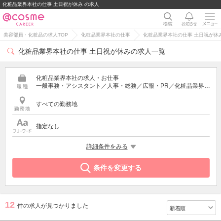
化粧品業界本社の仕事 土日祝が休み の求人
美容部員・化粧品の求人TOP
化粧品業界本社の仕事
化粧品業界本社の仕事 土日祝が休
化粧品業界本社の仕事 土日祝が休みの求人一覧
化粧品業界本社の求人・お仕事
一般事務・アシスタント／人事・総務／広報・PR／化粧品業界の営業・スーパーバイザー／通販・ECサイト運営／商品企画・研究開発
すべての勤務地
指定なし
希望する条件
詳細条件をみる
土日祝が休み
条件を変更する
12
件の求人が見つかりました