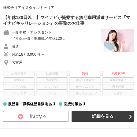
株式会社アイスタイルキャリア
【年休120日以上】マイナビが提案する無期雇用派遣サービス『マ
イナビキャリレーション』の事務のお仕事
一般事務・アシスタント
（社保完備／事務職／年休120 …
派遣
月給18万3,000円 ～
名古屋
正社員登用
社割制度
賞与
未経験OK
学生OK
男女歓迎
週3日勤務OK
時短勤務OK
ネイルOK
ノルマなし
オープニング
店長候補
スキンケア
メイク
ナチュラルコスメ
百貨店
履歴書・職務経歴書添削あり
面接対策あり
気になる
詳細を見る