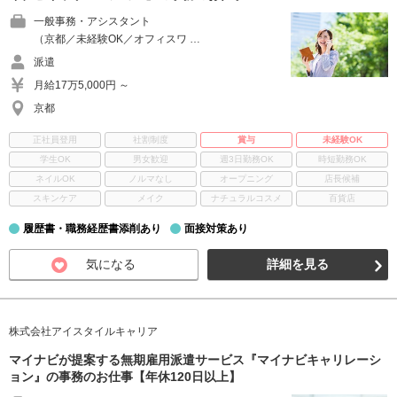
一般事務・アシスタント
（京都／未経験OK／オフィスワ …
派遣
月給17万5,000円 ～
京都
正社員登用
社割制度
賞与
未経験OK
学生OK
男女歓迎
週3日勤務OK
時短勤務OK
ネイルOK
ノルマなし
オープニング
店長候補
スキンケア
メイク
ナチュラルコスメ
百貨店
履歴書・職務経歴書添削あり
面接対策あり
気になる
詳細を見る
株式会社アイスタイルキャリア
マイナビが提案する無期雇用派遣サービス『マイナビキャリレーシ
ョン』の事務のお仕事【年休120日以上】