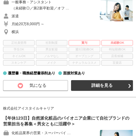
一般事務・アシスタント
（未経験◎／第2新卒歓迎／オフ …
派遣
月給20万8,000円 ～
横浜
正社員登用
社割制度
賞与
未経験OK
学生OK
男女歓迎
週3日勤務OK
時短勤務OK
ネイルOK
ノルマなし
オープニング
店長候補
スキンケア
メイク
ナチュラルコスメ
百貨店
履歴書・職務経歴書添削あり
面接対策あり
気になる
詳細を見る
株式会社アイスタイルキャリア
【年休123日】自然派化粧品のパイオニア企業にて自社ブランドの
営業担当を募集＜男女ともに活躍中＞
化粧品業界の営業・スーパーバイ …