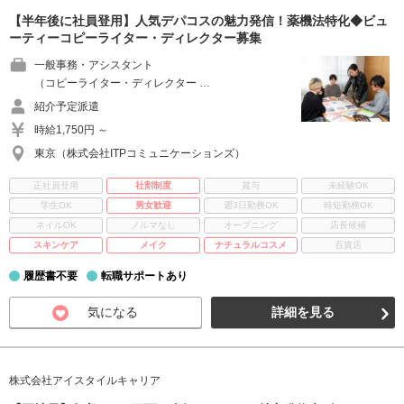
【半年後に社員登用】人気デパコスの魅力発信！薬機法特化◆ビュ
ーティーコピーライター・ディレクター募集
一般事務・アシスタント
（コピーライター・ディレクター …
紹介予定派遣
時給1,750円 ～
東京（株式会社ITPコミュニケーションズ）
正社員登用
社割制度
賞与
未経験OK
学生OK
男女歓迎
週3日勤務OK
時短勤務OK
ネイルOK
ノルマなし
オープニング
店長候補
スキンケア
メイク
ナチュラルコスメ
百貨店
履歴書不要
転職サポートあり
気になる
詳細を見る
株式会社アイスタイルキャリア