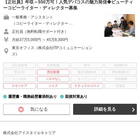
【正社員】年収～550万可！人気デパコスの魅力発信◆ビューティ
ーコピーライター・ディレクター募集
一般事務・アシスタント
（コピーライター・ディレクター …
正社員（無料転職サポート付き）
月給37万5,000円 ～ 45万8,300円
東京オフィス（株式会社ITPコミュニケーション
ズ）
正社員登用
社割制度
賞与
未経験OK
学生OK
男女歓迎
週3日勤務OK
時短勤務OK
ネイルOK
ノルマなし
オープニング
店長候補
スキンケア
メイク
ナチュラルコスメ
百貨店
履歴書・職務経歴書添削あり
面接対策あり
気になる
詳細を見る
株式会社アイスタイルキャリア