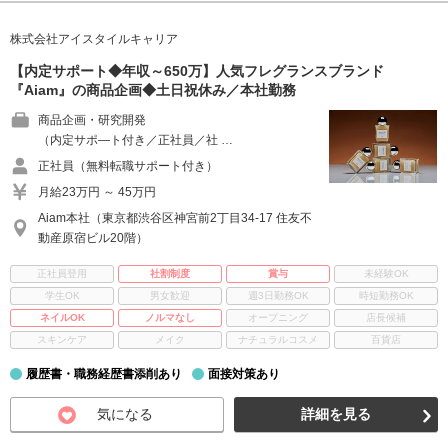
株式会社アイスタイルキャリア
【内定サポート◆年収～650万】人気フレグランスブランド
『Aiam』の商品企画◆土日祝休み／本社勤務
商品企画・研究開発
（内定サポ―ト付き／正社員／社 …
正社員（無料転職サポート付き）
月給23万円 ～ 45万円
Aiam本社（東京都渋谷区神宮前2丁目34-17 住友不
動産原宿ビル20階）
正社員登用
社割制度
賞与
未経験OK
学生OK
男女歓迎
週3日勤務OK
時短勤務OK
ネイルOK
ノルマなし
オープニング
店長候補
スキンケア
メイク
ナチュラルコスメ
百貨店
履歴書・職務経歴書添削あり
面接対策あり
気になる
詳細を見る