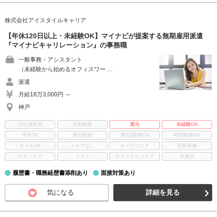
株式会社アイスタイルキャリア
【年休120日以上・未経験OK】マイナビが提案する無期雇用派遣
『マイナビキャリレーション』の事務職
一般事務・アシスタント
（未経験から始めるオフィスワー …
派遣
月給18万3,000円 ～
神戸
正社員登用
社割制度
賞与
未経験OK
学生OK
男女歓迎
週3日勤務OK
時短勤務OK
ネイルOK
ノルマなし
オープニング
店長候補
スキンケア
メイク
ナチュラルコスメ
百貨店
履歴書・職務経歴書添削あり
面接対策あり
気になる
詳細を見る