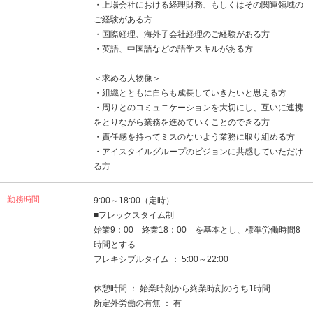
・上場会社における経理財務、もしくはその関連領域の
ご経験がある方
・国際経理、海外子会社経理のご経験がある方
・英語、中国語などの語学スキルがある方
＜求める人物像＞
・組織とともに自らも成長していきたいと思える方
・周りとのコミュニケーションを大切にし、互いに連携
をとりながら業務を進めていくことのできる方
・責任感を持ってミスのないよう業務に取り組める方
・アイスタイルグループのビジョンに共感していただけ
る方
勤務時間
9:00～18:00（定時）
■フレックスタイム制
始業9：00 終業18：00 を基本とし、標準労働時間8
時間とする
フレキシブルタイム ： 5:00～22:00
休憩時間 ： 始業時刻から終業時刻のうち1時間
所定外労働の有無 ： 有