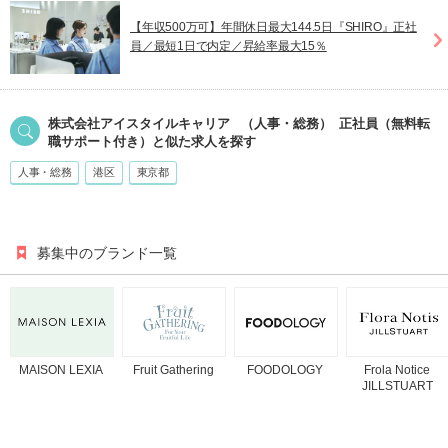
【年収500万可】年間休日最大144.5日『SHIRO』正社
員／最短1日で内定／昇給率最大15％
株式会社アイスタイルキャリア
（人事・総務）
正社員（無料転
職サポート付き）
と似た求人を探す
人事・総務
港区
東京都
募集中のブランド一覧
MAISON LEXIA
Fruit Gathering
FOODOLOGY
Frola Notice
JILLSTUART