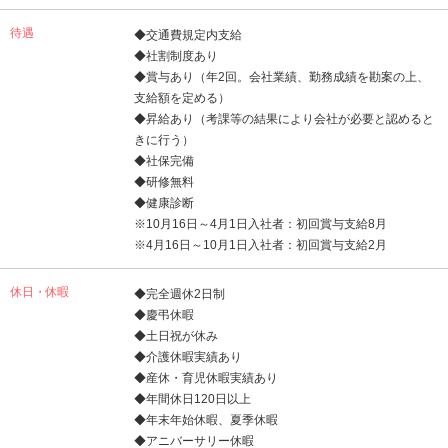
待遇
◆交通費規定内支給
◆社割制度あり
◆賞与あり（年2回。会社業績、勤務成績を勘案の上、
支給額を定める）
◆昇給あり（考課等の結果により会社が必要と認めると
きに行う）
◆社保完備
◆研修無料
◆健康診断
※10月16日～4月1日入社者：初回賞与支給8月
※4月16日～10月1日入社者：初回賞与支給2月
休日・休暇
◆完全週休2日制
◆慶弔休暇
◆土日祝が休み
◆介護休暇実績あり
◆産休・育児休暇実績あり
◆年間休日120日以上
◆年末年始休暇、夏季休暇
◆アニバーサリー休暇