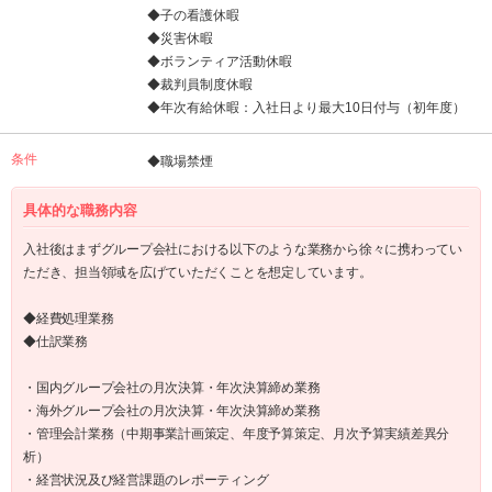
◆子の看護休暇
◆災害休暇
◆ボランティア活動休暇
◆裁判員制度休暇
◆年次有給休暇：入社日より最大10日付与（初年度）
条件
◆職場禁煙
具体的な職務内容
入社後はまずグループ会社における以下のような業務から徐々に携わってい
ただき、担当領域を広げていただくことを想定しています。
◆経費処理業務
◆仕訳業務
・国内グループ会社の月次決算・年次決算締め業務
・海外グループ会社の月次決算・年次決算締め業務
・管理会計業務（中期事業計画策定、年度予算策定、月次予算実績差異分
析）
・経営状況及び経営課題のレポーティング