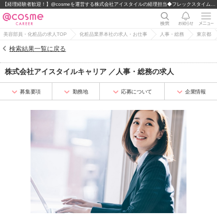
【経理経験者歓迎！】@cosmeを運営する株式会社アイスタイルの経理担当◆フレックスタイム制！
美容部員・化粧品の求人TOP
化粧品業界本社の求人・お仕事
人事・総務
東京都
検索結果一覧に戻る
株式会社アイスタイルキャリア
／
人事・総務
の求人
募集要項
勤務地
応募について
企業情報