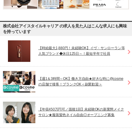
株式会社アイスタイルキャリア の求人を見た人はこんな求人にも興味
を持っています
【時給最大1,880円！未経験OK】イヴ・サンローラン等
人気ブランド◆休日125日～！最短半年で社員
【週1＆3時間～OK】働き方自由★好きな時に@cosme
の店舗で接客！ブランクOK＜副業歓迎＞
【年収450万円可／面接1回】未経験OKの新業態メイク
サロン★服装髪色ネイル自由◎オープニング募集