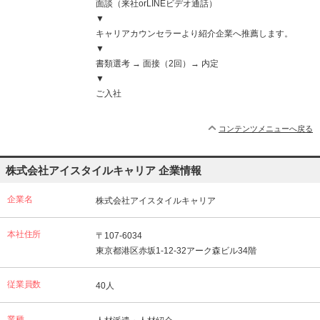
面談（来社orLINEビデオ通話）
▼
キャリアカウンセラーより紹介企業へ推薦します。
▼
書類選考 → 面接（2回）→ 内定
▼
ご入社
コンテンツメニューへ戻る
株式会社アイスタイルキャリア 企業情報
企業名
株式会社アイスタイルキャリア
本社住所
〒107-6034
東京都港区赤坂1-12-32アーク森ビル34階
従業員数
40人
業種