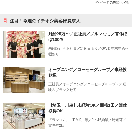
ページの先頭へ戻る
注目！今週のイチオシ美容部員求人
月給25万〜／正社員／ノルマなし／有休ほ
ぼ100％
未経験から正社員／定休日あり／GW＆年末年始休
暇あり
オープニング／コーセーグループ／未経験
歓迎
正社員／オープニング／コーセーグループ／未経
験＆ブランク歓迎
【埼玉・川越】未経験OK／面接1回／連休
取得OK！
『ランコム』『RMK』等／9：45始業／時短可／
賞与年2回