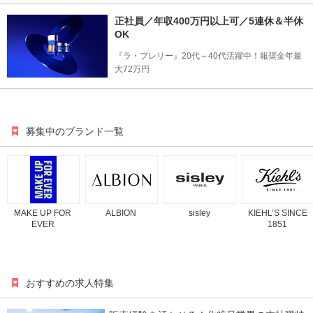
正社員／年収400万円以上可／5連休＆半休
OK
『ラ・プレリー』20代～40代活躍中！報奨金年最
大72万円
募集中のブランド一覧
MAKE UP FOR
ALBION
sisley
KIEHL’S SINCE
EVER
1851
おすすめの求人特集