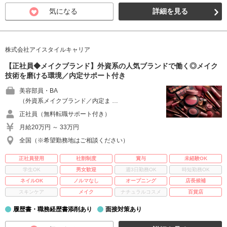
気になる
詳細を見る
株式会社アイスタイルキャリア
【正社員◆メイクブランド】外資系の人気ブランドで働く◎メイク
技術を磨ける環境／内定サポート付き
美容部員・BA
（外資系メイクブランド／内定ま …
正社員（無料転職サポート付き）
月給20万円 ～ 33万円
全国（※希望勤務地はご相談ください）
正社員登用
社割制度
賞与
未経験OK
学生OK
男女歓迎
週3日勤務OK
時短勤務OK
ネイルOK
ノルマなし
オープニング
店長候補
スキンケア
メイク
ナチュラルコスメ
百貨店
履歴書・職務経歴書添削あり
面接対策あり