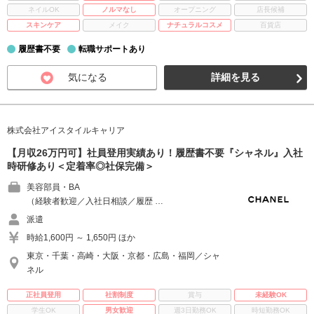
ネイルOK
ノルマなし
オープニング
店長候補
スキンケア
メイク
ナチュラルコスメ
百貨店
履歴書不要
転職サポートあり
気になる
詳細を見る
株式会社アイスタイルキャリア
【月収26万円可】社員登用実績あり！履歴書不要『シャネル』入社
時研修あり＜定着率◎社保完備＞
美容部員・BA
（経験者歓迎／入社日相談／履歴 …
派遣
時給1,600円 ～ 1,650円 ほか
東京・千葉・高崎・大阪・京都・広島・福岡／シャ
ネル
正社員登用
社割制度
賞与
未経験OK
学生OK
男女歓迎
週3日勤務OK
時短勤務OK