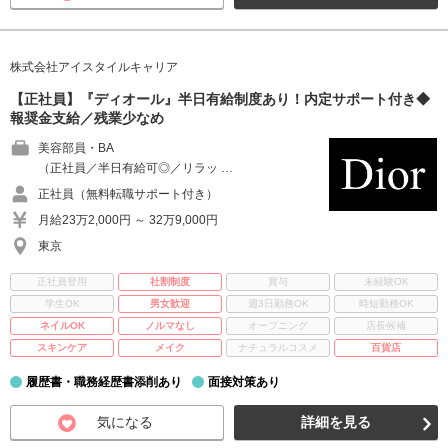
株式会社アイスタイルキャリア
【正社員】『ディオール』半日有給制度あり！内定サポート付き◆
報奨金支給／残業少なめ
美容部員・BA
（正社員／半日有給可◎／リラッ …
正社員（無料転職サポート付き）
月給23万2,000円 ～ 32万9,000円
東京
正社員登用
社割制度
賞与
未経験OK
学生OK
男女歓迎
週3日勤務OK
時短勤務OK
ネイルOK
ノルマなし
オープニング
店長候補
スキンケア
メイク
ナチュラルコスメ
百貨店
履歴書・職務経歴書添削あり
面接対策あり
気になる
詳細を見る