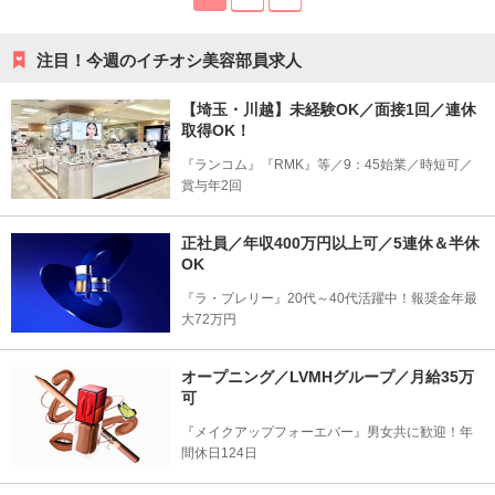
注目！今週のイチオシ美容部員求人
【埼玉・川越】未経験OK／面接1回／連休
取得OK！
『ランコム』『RMK』等／9：45始業／時短可／
賞与年2回
正社員／年収400万円以上可／5連休＆半休
OK
『ラ・プレリー』20代～40代活躍中！報奨金年最
大72万円
オープニング／LVMHグループ／月給35万
可
『メイクアップフォーエバー』男女共に歓迎！年
間休日124日