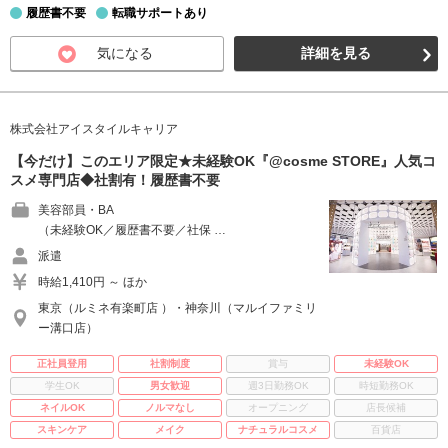
履歴書不要
転職サポートあり
気になる
詳細を見る
株式会社アイスタイルキャリア
【今だけ】このエリア限定★未経験OK『@cosme STORE』人気コ
スメ専門店◆社割有！履歴書不要
美容部員・BA
（未経験OK／履歴書不要／社保 …
派遣
時給1,410円 ～ ほか
東京（ルミネ有楽町店 ）・神奈川（マルイファミリ
ー溝口店）
正社員登用
社割制度
賞与
未経験OK
学生OK
男女歓迎
週3日勤務OK
時短勤務OK
ネイルOK
ノルマなし
オープニング
店長候補
スキンケア
メイク
ナチュラルコスメ
百貨店