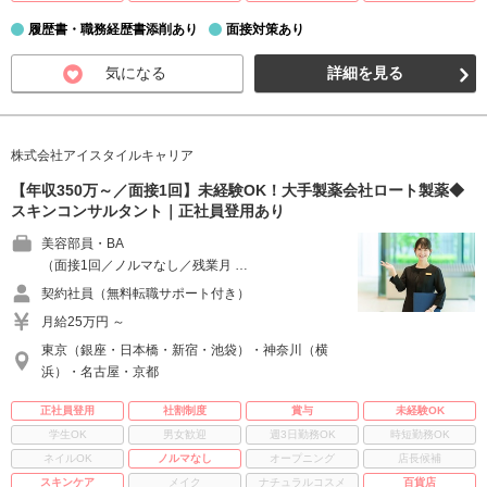
履歴書・職務経歴書添削あり
面接対策あり
気になる
詳細を見る
株式会社アイスタイルキャリア
【年収350万～／面接1回】未経験OK！大手製薬会社ロート製薬◆
スキンコンサルタント｜正社員登用あり
美容部員・BA
（面接1回／ノルマなし／残業月 …
契約社員（無料転職サポート付き）
月給25万円 ～
東京（銀座・日本橋・新宿・池袋）・神奈川（横
浜）・名古屋・京都
正社員登用
社割制度
賞与
未経験OK
学生OK
男女歓迎
週3日勤務OK
時短勤務OK
ネイルOK
ノルマなし
オープニング
店長候補
スキンケア
メイク
ナチュラルコスメ
百貨店