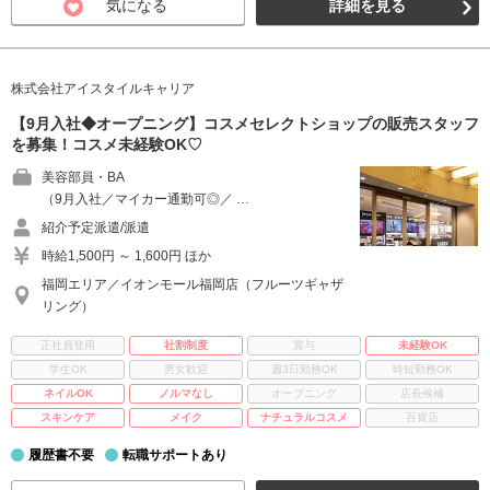
気になる
詳細を見る
株式会社アイスタイルキャリア
【9月入社◆オープニング】コスメセレクトショップの販売スタッフ
を募集！コスメ未経験OK♡
美容部員・BA
（9月入社／マイカー通勤可◎／ …
紹介予定派遣/派遣
時給1,500円 ～ 1,600円 ほか
福岡エリア／イオンモール福岡店（フルーツギャザ
リング）
正社員登用
社割制度
賞与
未経験OK
学生OK
男女歓迎
週3日勤務OK
時短勤務OK
ネイルOK
ノルマなし
オープニング
店長候補
スキンケア
メイク
ナチュラルコスメ
百貨店
履歴書不要
転職サポートあり