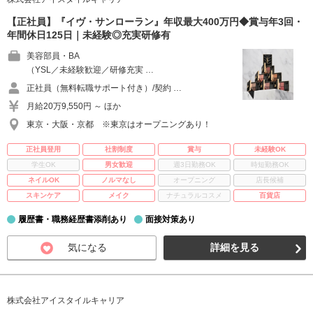
【正社員】『イヴ・サンローラン』年収最大400万円◆賞与年3回・
年間休日125日｜未経験◎充実研修有
美容部員・BA
（YSL／未経験歓迎／研修充実 …
正社員（無料転職サポート付き）/契約 …
月給20万9,550円 ～ ほか
東京・大阪・京都 ※東京はオープニングあり！
正社員登用
社割制度
賞与
未経験OK
学生OK
男女歓迎
週3日勤務OK
時短勤務OK
ネイルOK
ノルマなし
オープニング
店長候補
スキンケア
メイク
ナチュラルコスメ
百貨店
履歴書・職務経歴書添削あり
面接対策あり
気になる
詳細を見る
株式会社アイスタイルキャリア