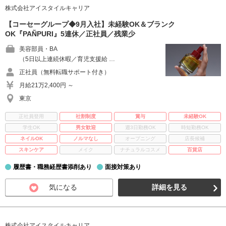
株式会社アイスタイルキャリア
【コーセーグループ◆9月入社】未経験OK＆ブランク
OK『PAÑPURI』5連休／正社員／残業少
美容部員・BA
（5日以上連続休暇／育児支援給 …
正社員（無料転職サポート付き）
月給21万2,400円 ～
東京
正社員登用
社割制度
賞与
未経験OK
学生OK
男女歓迎
週3日勤務OK
時短勤務OK
ネイルOK
ノルマなし
オープニング
店長候補
スキンケア
メイク
ナチュラルコスメ
百貨店
履歴書・職務経歴書添削あり
面接対策あり
気になる
詳細を見る
株式会社アイスタイルキャリア