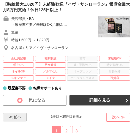
【時給最大1,820円】未経験歓迎『イヴ・サンローラン』報奨金最大
月8万円支給！休日125日以上！
美容部員・BA
（履歴書不要／未経験OK／報奨 …
派遣
時給1,600円 ～ 1,820円
名古屋エリア／イヴ・サンローラン
正社員登用
社割制度
賞与
未経験OK
学生OK
男女歓迎
週3日勤務OK
時短勤務OK
ネイルOK
ノルマなし
オープニング
店長候補
スキンケア
メイク
ナチュラルコスメ
百貨店
履歴書不要
転職サポートあり
気になる
詳細を見る
1件目～20件目を表示
≪ 前へ
次へ ≫
1
2
3