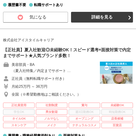
履歴書不要
転職サポートあり
気になる
詳細を見る
株式会社アイスタイルキャリア
【正社員】夏入社歓迎◎未経験OK！スピード選考×面接対策で内定
までサポート★人気ブランド多数！
美容部員・BA
（夏入社特集／内定までサポート …
正社員（無料転職サポート付き）
月給25万円 ～ 36万円
全国（※希望勤務地はご相談ください。）
正社員登用
社割制度
賞与
未経験OK
学生OK
男女歓迎
週3日勤務OK
時短勤務OK
ネイルOK
ノルマなし
オープニング
店長候補
スキンケア
メイク
ナチュラルコスメ
百貨店
履歴書・職務経歴書添削あり
面接対策あり