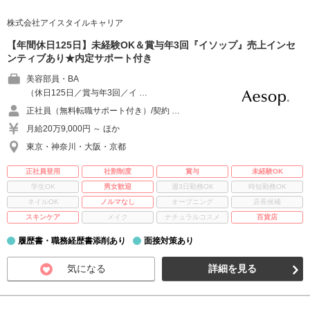
株式会社アイスタイルキャリア
【年間休日125日】未経験OK＆賞与年3回『イソップ』売上インセ
ンティブあり★内定サポート付き
美容部員・BA
（休日125日／賞与年3回／イ …
正社員（無料転職サポート付き）/契約 …
月給20万9,000円 ～ ほか
東京・神奈川・大阪・京都
正社員登用
社割制度
賞与
未経験OK
学生OK
男女歓迎
週3日勤務OK
時短勤務OK
ネイルOK
ノルマなし
オープニング
店長候補
スキンケア
メイク
ナチュラルコスメ
百貨店
履歴書・職務経歴書添削あり
面接対策あり
気になる
詳細を見る