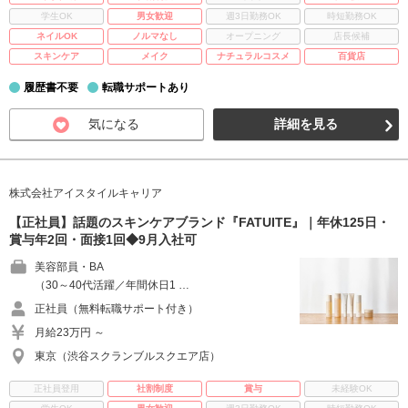
学生OK
男女歓迎
週3日勤務OK
時短勤務OK
ネイルOK
ノルマなし
オープニング
店長候補
スキンケア
メイク
ナチュラルコスメ
百貨店
履歴書不要
転職サポートあり
気になる
詳細を見る
株式会社アイスタイルキャリア
【正社員】話題のスキンケアブランド『FATUITE』｜年休125日・
賞与年2回・面接1回◆9月入社可
美容部員・BA
（30～40代活躍／年間休日1 …
正社員（無料転職サポート付き）
月給23万円 ～
東京（渋谷スクランブルスクエア店）
正社員登用
社割制度
賞与
未経験OK