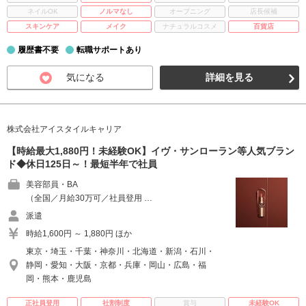
ネイルOK
ノルマなし
オープニング
店長候補
スキンケア
メイク
ナチュラルコスメ
百貨店
履歴書不要
転職サポートあり
気になる
詳細を見る
株式会社アイスタイルキャリア
【時給最大1,880円！未経験OK】イヴ・サンローラン等人気ブラン
ド◆休日125日～！最短半年で社員
美容部員・BA
（全国／月給30万可／社員登用 …
派遣
時給1,600円 ～ 1,880円 ほか
東京・埼玉・千葉・神奈川・北海道・新潟・石川・
静岡・愛知・大阪・京都・兵庫・岡山・広島・福
岡・熊本・鹿児島
正社員登用
社割制度
賞与
未経験OK