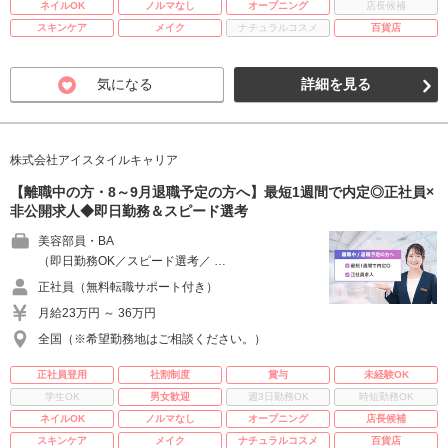
ネイルOK
ノルマなし
オープニング
店長候補
スキンケア
メイク
ナチュラルコスメ
百貨店
気になる
詳細を見る
株式会社アイスタイルキャリア
【離職中の方・8～9月退職予定の方へ】最短1週間で内定◎正社員×
非公開求人◆即日勤務＆スピード選考
美容部員・BA
（即日勤務OK／スピード選考／ …
正社員（無料転職サポート付き）
月給23万円 ～ 36万円
全国（※希望勤務地はご相談ください。）
正社員登用
社割制度
賞与
未経験OK
学生OK
男女歓迎
週3日勤務OK
時短勤務OK
ネイルOK
ノルマなし
オープニング
店長候補
スキンケア
メイク
ナチュラルコスメ
百貨店