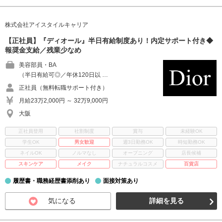
株式会社アイスタイルキャリア
【正社員】『ディオール』半日有給制度あり！内定サポート付き◆
報奨金支給／残業少なめ
美容部員・BA
（半日有給可◎／年休120日以 …
正社員（無料転職サポート付き）
月給23万2,000円 ～ 32万9,000円
大阪
正社員登用
社割制度
賞与
未経験OK
学生OK
男女歓迎
週3日勤務OK
時短勤務OK
ネイルOK
ノルマなし
オープニング
店長候補
スキンケア
メイク
ナチュラルコスメ
百貨店
履歴書・職務経歴書添削あり
面接対策あり
気になる
詳細を見る