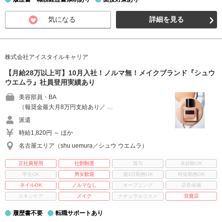
気になる
詳細を見る
株式会社アイスタイルキャリア
【月給28万以上可】10月入社！ノルマ無！メイクブランド『シュウ
ウエムラ』社員登用実績あり
美容部員・BA
（報奨金最大月8万円支給あり／ …
派遣
時給1,820円 ～ ほか
名古屋エリア（shu uemura／シュウ ウエムラ）
正社員登用
社割制度
賞与
未経験OK
学生OK
男女歓迎
週3日勤務OK
時短勤務OK
ネイルOK
ノルマなし
オープニング
店長候補
スキンケア
メイク
ナチュラルコスメ
百貨店
履歴書不要
転職サポートあり