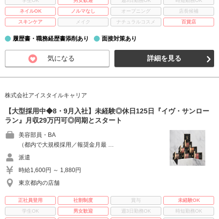
学生OK
男女歓迎
週3日勤務OK
時短勤務OK
ネイルOK
ノルマなし
オープニング
店長候補
スキンケア
メイク
ナチュラルコスメ
百貨店
履歴書・職務経歴書添削あり
面接対策あり
気になる
詳細を見る
株式会社アイスタイルキャリア
【大型採用中◆8・9月入社】未経験◎休日125日『イヴ・サンロー
ラン』月収29万円可◎同期とスタート
美容部員・BA
（都内で大規模採用／報奨金月最 …
派遣
時給1,600円 ～ 1,880円
東京都内の店舗
正社員登用
社割制度
賞与
未経験OK
学生OK
男女歓迎
週3日勤務OK
時短勤務OK