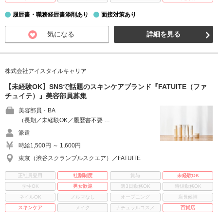
履歴書・職務経歴書添削あり
面接対策あり
気になる
詳細を見る
株式会社アイスタイルキャリア
【未経験OK】SNSで話題のスキンケアブランド『FATUITE（ファ
チュイテ）』美容部員募集
美容部員・BA
（長期／未経験OK／履歴書不要 …
派遣
時給1,500円 ～ 1,600円
東京（渋谷スクランブルスクエア）／FATUITE
正社員登用
社割制度
賞与
未経験OK
学生OK
男女歓迎
週3日勤務OK
時短勤務OK
ネイルOK
ノルマなし
オープニング
店長候補
スキンケア
メイク
ナチュラルコスメ
百貨店