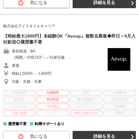
気になる
詳細を見る
株式会社アイスタイルキャリア
【時給最大1800円】未経験OK『Aesop』複数名募集◆即日～9月入
社歓迎◎履歴書不要
美容部員・BA
（関西／月収23万～／社保完備 …
派遣
時給1,550円 ～ 1,800円
大阪・京都・兵庫
正社員登用
社割制度
賞与
未経験OK
学生OK
男女歓迎
週3日勤務OK
時短勤務OK
ネイルOK
ノルマなし
オープニング
店長候補
スキンケア
メイク
ナチュラルコスメ
百貨店
履歴書不要
転職サポートあり
気になる
詳細を見る