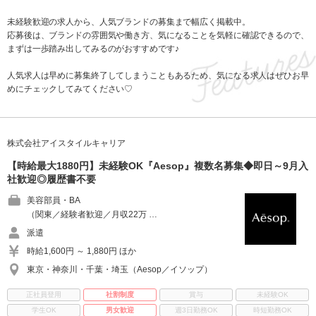
未経験歓迎の求人から、人気ブランドの募集まで幅広く掲載中。
応募後は、ブランドの雰囲気や働き方、気になることを気軽に確認できるので、
まずは一歩踏み出してみるのがおすすめです♪
人気求人は早めに募集終了してしまうこともあるため、気になる求人はぜひお早
めにチェックしてみてください♡
株式会社アイスタイルキャリア
【時給最大1880円】未経験OK『Aesop』複数名募集◆即日～9月入
社歓迎◎履歴書不要
美容部員・BA
（関東／経験者歓迎／月収22万 …
派遣
時給1,600円 ～ 1,880円 ほか
東京・神奈川・千葉・埼玉（Aesop／イソップ）
正社員登用
社割制度
賞与
未経験OK
学生OK
男女歓迎
週3日勤務OK
時短勤務OK