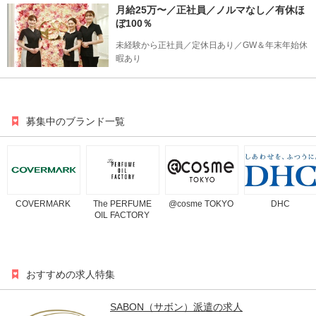
月給25万〜／正社員／ノルマなし／有休ほ
ぼ100％
未経験から正社員／定休日あり／GW＆年末年始休
暇あり
募集中のブランド一覧
COVERMARK
The PERFUME
@cosme TOKYO
DHC
OIL FACTORY
おすすめの求人特集
SABON（サボン）派遣の求⼈