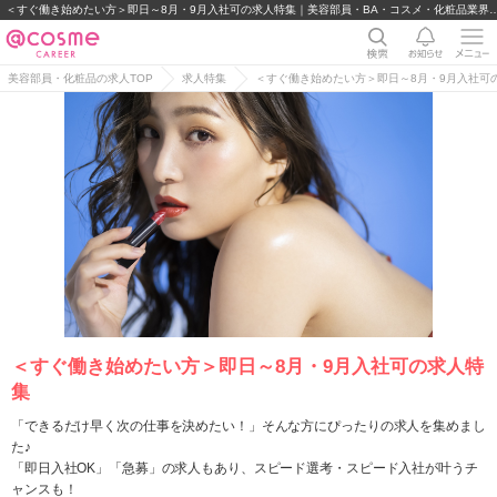
＜すぐ働き始めたい方＞即日～8月・9月入社可の求人特集｜美容部員・BA・コ
美容部員・化粧品の求人TOP
求人特集
＜すぐ働き始めたい方＞即日～8月・9月入社可
＜すぐ働き始めたい方＞即日～8月・9月入社可の求人特
集
「できるだけ早く次の仕事を決めたい！」そんな方にぴったりの求人を集めまし
た♪
「即日入社OK」「急募」の求人もあり、スピード選考・スピード入社が叶うチ
ャンスも！