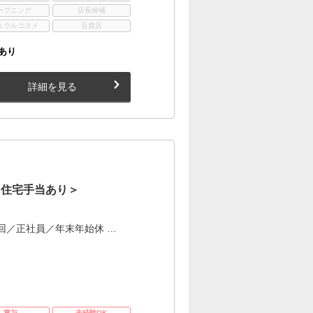
ープニング
店長候補
ュラルコスメ
百貨店
あり
詳細を見る
＜住宅手当あり＞
回／正社員／年末年始休 …
賞与
未経験OK