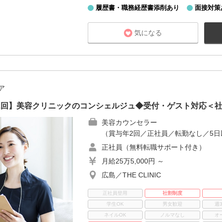
履歴書・職務経歴書添削あり
面接対策
気になる
ア
2回】美容クリニックのコンシェルジュ◆受付・ゲスト対応＜社
美容カウンセラー
（賞与年2回／正社員／転勤なし／5日
正社員（無料転職サポート付き）
月給25万5,000円 ～
広島／THE CLINIC
正社員登用
社割制度
学生OK
男女歓迎
週
ネイルOK
ノルマなし
オ