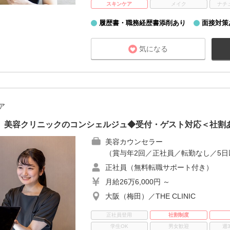
スキンケア
メイク
ナチ
履歴書・職務経歴書添削あり
面接対策
気になる
ア
員】美容クリニックのコンシェルジュ◆受付・ゲスト対応＜社割
美容カウンセラー
（賞与年2回／正社員／転勤なし／5日
正社員（無料転職サポート付き）
月給26万6,000円 ～
大阪（梅田）／THE CLINIC
正社員登用
社割制度
学生OK
男女歓迎
週