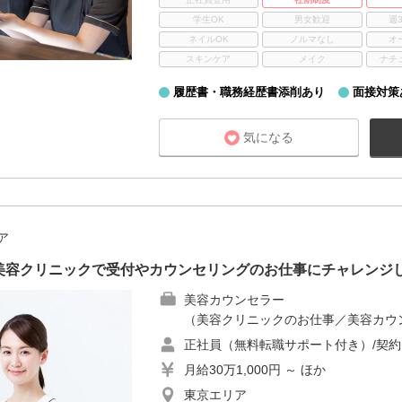
学生OK
男女歓迎
週
ネイルOK
ノルマなし
オ
スキンケア
メイク
ナチ
履歴書・職務経歴書添削あり
面接対策
気になる
ア
美容クリニックで受付やカウンセリングのお仕事にチャレンジ
美容カウンセラー
（美容クリニックのお仕事／美容カウ
正社員（無料転職サポート付き）/契約
月給30万1,000円 ～ ほか
東京エリア