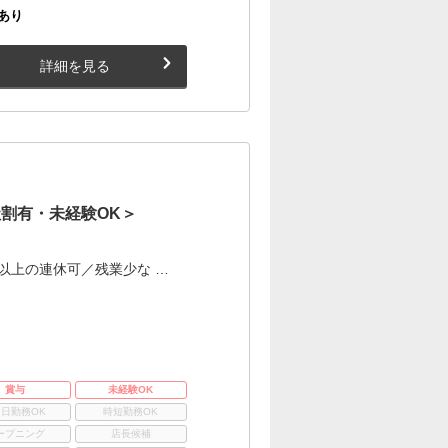
あり
詳細を見る
割有・未経験OK＞
以上の連休可／残業少な …
賞与
未経験OK
3日勤務OK
時短勤務OK
ープニング
店長候補