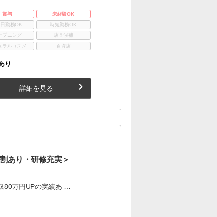
賞与
未経験OK
3日勤務OK
時短勤務OK
ープニング
店長候補
ュラルコスメ
百貨店
あり
詳細を見る
社割あり・研修充実＞
80万円UPの実績あ …