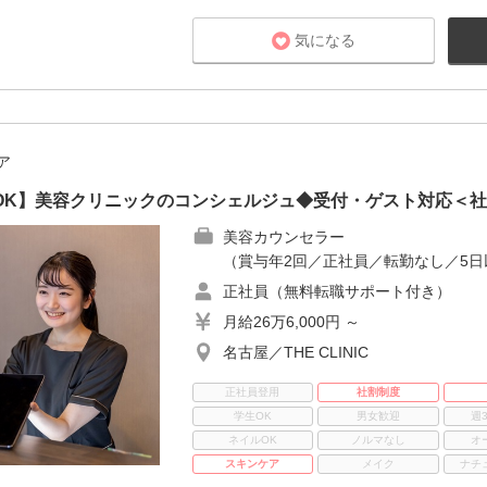
気になる
ア
験OK】美容クリニックのコンシェルジュ◆受付・ゲスト対応＜
美容カウンセラー
（賞与年2回／正社員／転勤なし／5日
正社員（無料転職サポート付き）
月給26万6,000円 ～
名古屋／THE CLINIC
正社員登用
社割制度
学生OK
男女歓迎
週
ネイルOK
ノルマなし
オ
スキンケア
メイク
ナチ