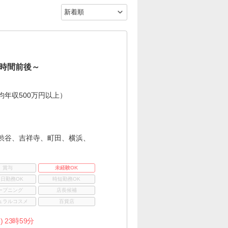
0時間前後～
年収500万円以上）
渋谷、吉祥寺、町田、横浜、
賞与
未経験OK
3日勤務OK
時短勤務OK
ープニング
店長候補
ュラルコスメ
百貨店
) 23時59分