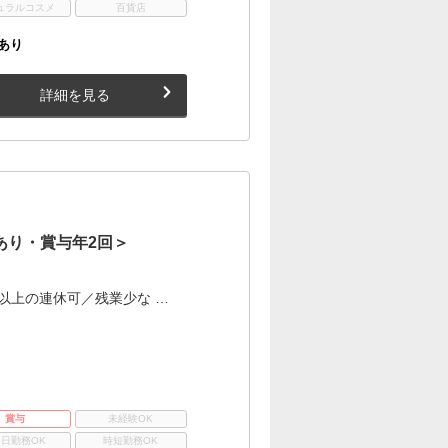
ュラルコスメ
百貨店
あり
詳細を見る
あり・賞与年2回＞
以上の連休可／残業少な …
賞与
未経験OK
3日勤務OK
時短勤務OK