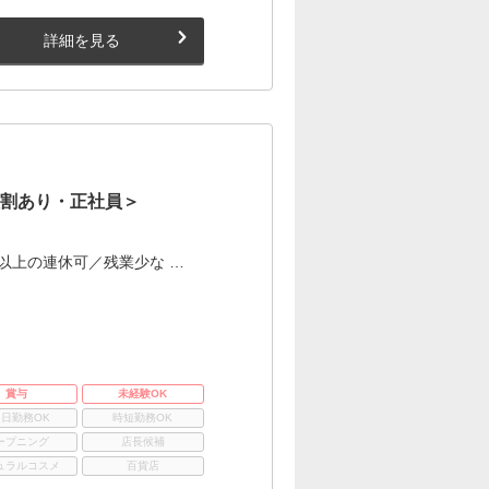
詳細を見る
社割あり・正社員＞
以上の連休可／残業少な …
賞与
未経験OK
3日勤務OK
時短勤務OK
ープニング
店長候補
ュラルコスメ
百貨店