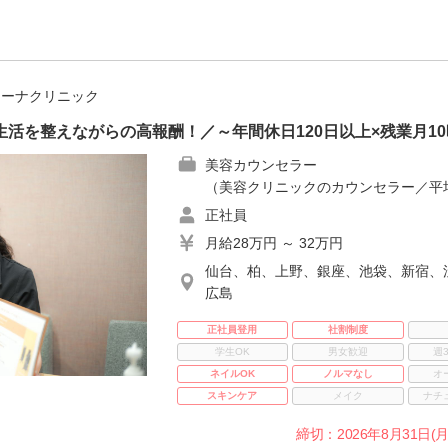
ジーナクリニック
生活を整えながらの高報酬！／～年間休日120日以上×残業月1
美容カウンセラー
（美容クリニックのカウンセラー／平均
正社員
月給28万円 ～ 32万円
仙台、柏、上野、銀座、池袋、新宿、
広島
正社員登用
社割制度
学生OK
男女歓迎
週
ネイルOK
ノルマなし
オ
スキンケア
メイク
ナチ
締切：2026年8月31日(月