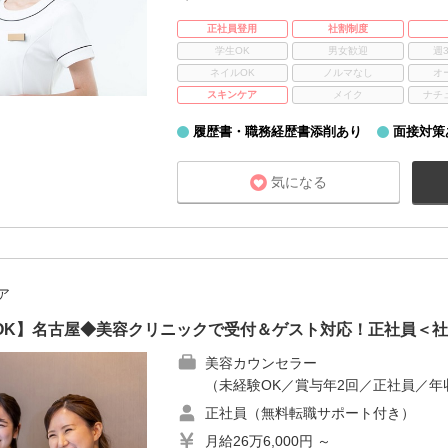
正社員登用
社割制度
学生OK
男女歓迎
週
ネイルOK
ノルマなし
オ
スキンケア
メイク
ナチ
履歴書・職務経歴書添削あり
面接対策
気になる
ア
験OK】名古屋◆美容クリニックで受付＆ゲスト対応！正社員＜
美容カウンセラー
（未経験OK／賞与年2回／正社員／年収
正社員（無料転職サポート付き）
月給26万6,000円 ～