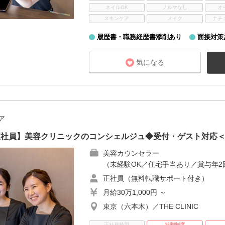
ネイルOK
ノルマなし
オ
スキンケア
メイク
ナチ
履歴書・職務経歴書添削あり
面接対策
気になる
ア
！正社員】美容クリニックのコンシェルジュ◆受付・ゲスト対応
美容カウンセラー
（未経験OK／住宅手当あり／賞与年2
正社員（無料転職サポート付き）
月給30万1,000円 ～
東京（六本木）／THE CLINIC
正社員登用
社割制度