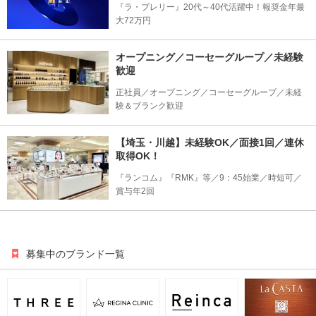
『ラ・プレリー』20代～40代活躍中！報奨金年最
大72万円
オープニング／コーセーグループ／未経験
歓迎
正社員／オープニング／コーセーグループ／未経
験＆ブランク歓迎
【埼玉・川越】未経験OK／面接1回／連休
取得OK！
『ランコム』『RMK』等／9：45始業／時短可／
賞与年2回
募集中のブランド一覧